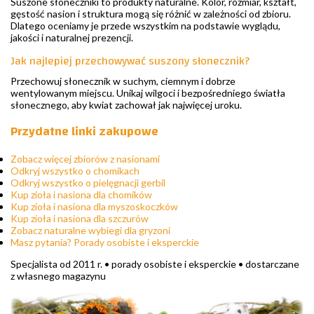
Suszone słoneczniki to produkty naturalne. Kolor, rozmiar, kształt,
gęstość nasion i struktura mogą się różnić w zależności od zbioru.
Dlatego oceniamy je przede wszystkim na podstawie wyglądu,
jakości i naturalnej prezencji.
Jak najlepiej przechowywać suszony słonecznik?
Przechowuj słonecznik w suchym, ciemnym i dobrze
wentylowanym miejscu. Unikaj wilgoci i bezpośredniego światła
słonecznego, aby kwiat zachował jak najwięcej uroku.
Przydatne linki zakupowe
Zobacz więcej zbiorów z nasionami
Odkryj wszystko o chomikach
Odkryj wszystko o pielęgnacji gerbil
Kup zioła i nasiona dla chomików
Kup zioła i nasiona dla myszoskoczków
Kup zioła i nasiona dla szczurów
Zobacz naturalne wybiegi dla gryzoni
Masz pytania? Porady osobiste i eksperckie
Specjalista od 2011 r. • porady osobiste i eksperckie • dostarczane
z własnego magazynu