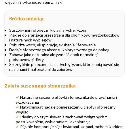
więcej niż tylko jedzeniem z miski.
Krótko mówiąc
Suszony mini słonecznik dla małych gryzoni
Piękne do aranżacji przestrzeni dla chomików, myszoskoczków
i naturalnych wybiegów
Pobudza węch, eksplorację, skubanie i żerowanie
Dodaje słonecznego akcentu kolorystycznego do pokoju
Zabawa jako naturalna aktywność obok normalnej,
podstawowej diety
Szczególnie polecane dla małych gryzoni, które lubią bawić się
nasionami i materiałami do zbiorów.
Zalety suszonego słonecznika
✔
Naturalne suszone główki słonecznika do przycinania i
wzbogacania
✔
Natychmiast nadaje pomieszczeniu ciepły i słoneczny
wygląd
✔
Idealny do stymulowania zachowań związanych z
poszukiwaniem, wybieraniem i eksploracją
✔
Pięknie komponuje się z kwiatami, ziołami, mchem, korkiem