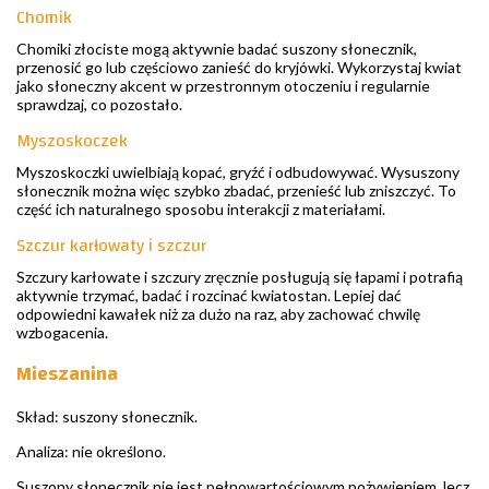
Chomik
Chomiki złociste mogą aktywnie badać suszony słonecznik,
przenosić go lub częściowo zanieść do kryjówki. Wykorzystaj kwiat
jako słoneczny akcent w przestronnym otoczeniu i regularnie
sprawdzaj, co pozostało.
Myszoskoczek
Myszoskoczki uwielbiają kopać, gryźć i odbudowywać. Wysuszony
słonecznik można więc szybko zbadać, przenieść lub zniszczyć. To
część ich naturalnego sposobu interakcji z materiałami.
Szczur karłowaty i szczur
Szczury karłowate i szczury zręcznie posługują się łapami i potrafią
aktywnie trzymać, badać i rozcinać kwiatostan. Lepiej dać
odpowiedni kawałek niż za dużo na raz, aby zachować chwilę
wzbogacenia.
Mieszanina
Skład: suszony słonecznik.
Analiza: nie określono.
Suszony słonecznik nie jest pełnowartościowym pożywieniem, lecz