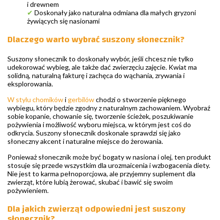
i drewnem
✔
Doskonały jako naturalna odmiana dla małych gryzoni
żywiących się nasionami
Dlaczego warto wybrać suszony słonecznik?
Suszony słonecznik to doskonały wybór, jeśli chcesz nie tylko
udekorować wybieg, ale także dać zwierzęciu zajęcie. Kwiat ma
solidną, naturalną fakturę i zachęca do wąchania, zrywania i
eksplorowania.
W stylu chomików
i
gerbilów
chodzi o stworzenie pięknego
wybiegu, który będzie zgodny z naturalnym zachowaniem. Wyobraź
sobie kopanie, chowanie się, tworzenie ścieżek, poszukiwanie
pożywienia i możliwość wyboru miejsca, w którym jest coś do
odkrycia. Suszony słonecznik doskonale sprawdzi się jako
słoneczny akcent i naturalne miejsce do żerowania.
Ponieważ słonecznik może być bogaty w nasiona i olej, ten produkt
stosuje się przede wszystkim dla urozmaicenia i wzbogacenia diety.
Nie jest to karma pełnoporcjowa, ale przyjemny suplement dla
zwierząt, które lubią żerować, skubać i bawić się swoim
pożywieniem.
Dla jakich zwierząt odpowiedni jest suszony
słonecznik?