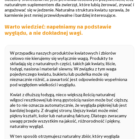
naturalnym suplementem dla zwierząt, które lubią żerować, zrywać i
angażować się w jedzenie. Naturalna struktura kwiatu sprawia, że
karmienie jest mniej przewidywalne i bardziej interesujące.
Warto wiedzieć: napełniamy na podstawie
wyglądu, a nie dokładnej wagi.
W przypadku naszych produktów kwiatowych i zbiorów
celowo nie kierujemy się wyłącznie wagą. Produkty te
składają się z naturalnych części, takich jak kwiaty, liście,
łodygi, nasiona i materiał siewny. W związku z tym waga
pojedynczego kwiatu, bukietu lub pudełka może się
nieznacznie różnić, a zawartość jest odpowiednio wypełniona
pod względem wielkości i wyglądu.
Kwiat z dłuższą łodygą, nieco większą ilością naturalnej
wilgoci resztkowej lub inną gęstością nasion może być cięższy,
ale to nie oznacza automatycznie, że wygląda piękniej lub jest
bardziej bogaty. Z drugiej strony, lżejszy kwiat może mieć
piękny kształt, kolor lub naturalną fakturę. Dlatego zwracamy
uwagę przede wszystkim na jakość, różnorodność i piękny,
naturalny wygląd.
W ten sposób otrzymujesz naturalny zbiór, który wygląda