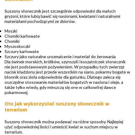
Suszony słonecznik jest szczególnie odpowiedni dla małych
gryzoni, które lubią bawić się nasionami, kwiatami i naturalnymi
materiałami pochodzącymi ze zbiorów.
Myszki
Chomiki karłowate
Chomiki
Myszoskoczki
Szczury karłowate
Szczury jako naturalne urozmaicenie i materiał do żerowania
Dla świnek morskich, królików, szynszyli i koszatniczek słonecznik
nie jest podstawowym pożywieniem. W przypadku tych zwierząt
nacisk kładziony jest przede wszystkim na siano, pokarmy bogate w
błonnik oraz zioła odpowiednie dla gatunku. Dlatego zaleca się
oszczędne stosowanie materiałów bogatych w nasiona i oleje, a
także tylko wtedy, gdy mieszczą się one w całkowitej dawce
pokarmowej.
Oto jak wykorzystać suszony słonecznik w
terrarium
Suszony słonecznik można podawać na różne sposoby. Najlepiej
użyć odpowiedniej ilości i umieścić kwiat w suchym miejscu w
terrarium.