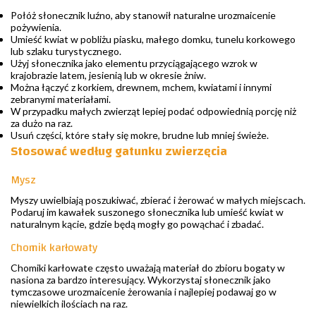
Połóż słonecznik luźno, aby stanowił naturalne urozmaicenie
pożywienia.
Umieść kwiat w pobliżu piasku, małego domku, tunelu korkowego
lub szlaku turystycznego.
Użyj słonecznika jako elementu przyciągającego wzrok w
krajobrazie latem, jesienią lub w okresie żniw.
Można łączyć z korkiem, drewnem, mchem, kwiatami i innymi
zebranymi materiałami.
W przypadku małych zwierząt lepiej podać odpowiednią porcję niż
za dużo na raz.
Usuń części, które stały się mokre, brudne lub mniej świeże.
Stosować według gatunku zwierzęcia
Mysz
Myszy uwielbiają poszukiwać, zbierać i żerować w małych miejscach.
Podaruj im kawałek suszonego słonecznika lub umieść kwiat w
naturalnym kącie, gdzie będą mogły go powąchać i zbadać.
Chomik karłowaty
Chomiki karłowate często uważają materiał do zbioru bogaty w
nasiona za bardzo interesujący. Wykorzystaj słonecznik jako
tymczasowe urozmaicenie żerowania i najlepiej podawaj go w
niewielkich ilościach na raz.