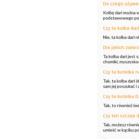
Do czego używas
Kolbę dari można w
podstawowego poż
Czy ta kolba dar
Nie, ta kolba dari
Dla jakich zwier
Ta kolba dari jest
chomiki, myszoskoc
Czy ta butelka 
Tak, ta kolba dari
sam jej poszukać i 
Czy ta butelka Da
Tak, to również św
Czy ten szczep d
Tak, możesz równie
umieść w kąciku 