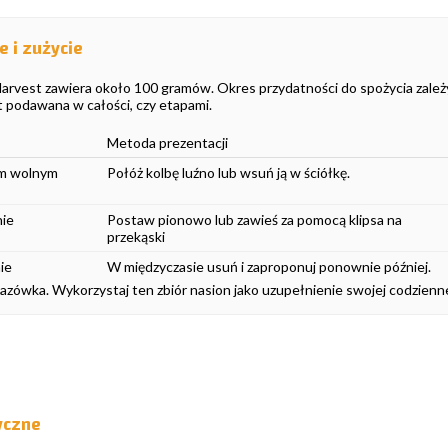
 i zużycie
arvest zawiera około 100 gramów. Okres przydatności do spożycia zależy
st podawana w całości, czy etapami.
Metoda prezentacji
m wolnym
Połóż kolbę luźno lub wsuń ją w ściółkę.
ie
Postaw pionowo lub zawieś za pomocą klipsa na
przekąski
ie
W międzyczasie usuń i zaproponuj ponownie później.
zówka. Wykorzystaj ten zbiór nasion jako uzupełnienie swojej codzienn
yczne