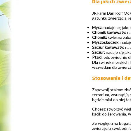
Dla jakich zwier
JR Farm Dari Kolf Oog
gatunku zwierzęcia, j
Mysz:
nadaje się jako
Chomik karłowaty:
na
Chomik:
świetna zabaw
Myszoskoczek:
nadaje
Szczur karłowaty:
nad
Szczur:
nadaje się jak
Ptaki:
odpowiednie dla
Dla świnek morskich, k
wszystkim dla zwierz
Stosowanie i d
Zapewnij ptakom zbió
terrarium, wsunąć ją
będzie miał do niej ł
Chcesz stworzyć więk
kącik do żerowania. W
Ze względu na bogatą
zwierzęciu swobodnie 