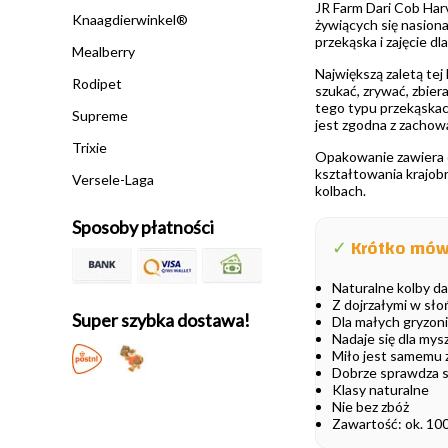
JR Farm Dari Cob Harv
Knaagdierwinkel®
żywiących się nasiona
przekąska i zajęcie d
Mealberry
Największą zaletą tej
Rodipet
szukać, zrywać, zbier
tego typu przekąskac
Supreme
jest zgodna z zachow
Trixie
Opakowanie zawiera o
kształtowania krajobr
Versele-Laga
kolbach.
Sposoby płatności
✓
Krótko mów
Naturalne kolby da
Z dojrzałymi w sło
Super szybka dostawa!
Dla małych gryzoni
Nadaje się dla my
Miło jest samemu z
Dobrze sprawdza si
Klasy naturalne
Nie bez zbóż
Zawartość: ok. 1