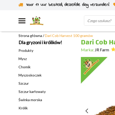
Voor 17 uur besteld, dezelfde dag verzonden!
Wysyłka z własnego magazynu
Strona główna
/
Dari Cob Harvest 100 gramów
Dari Cob 
Dla gryzoni i królików!
Marka:
JR Farm
Produkty
Mysz
Chomik
Myszoskoczek
Szczur
Szczur karłowaty
Świnka morska
Królik