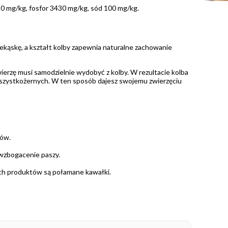
0 mg/kg, fosfor 3430 mg/kg, sód 100 mg/kg.
rzekąskę, a kształt kolby zapewnia naturalne zachowanie
zwierzę musi samodzielnie wydobyć z kolby. W rezultacie kolba
i wszystkożernych. W ten sposób dajesz swojemu zwierzęciu
ków.
 wzbogacenie paszy.
ych produktów są połamane kawałki.