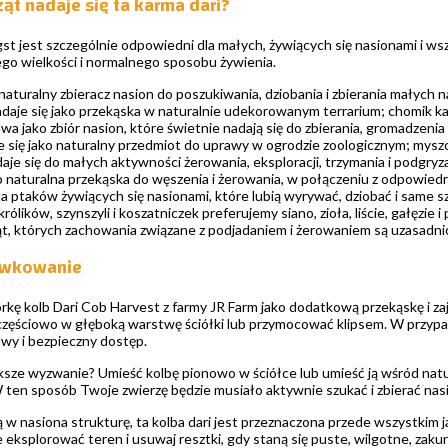
ząt nadaje się ta karma dari?
st jest szczególnie odpowiedni dla małych, żywiących się nasionami i w
ego wielkości i normalnego sposobu żywienia.
 naturalny zbieracz nasion do poszukiwania, dziobania i zbierania małych n
daje się jako przekąska w naturalnie udekorowanym terrarium; chomik k
a jako zbiór nasion, które świetnie nadają się do zbierania, gromadzenia 
 się jako naturalny przedmiot do uprawy w ogrodzie zoologicznym; myszo
aje się do małych aktywności żerowania, eksploracji, trzymania i podgryza
o naturalna przekąska do węszenia i żerowania, w połączeniu z odpowiedn
 ptaków żywiących się nasionami, które lubią wyrywać, dziobać i same s
rólików, szynszyli i koszatniczek preferujemy siano, zioła, liście, gałęzie
ąt, których zachowania związane z podjadaniem i żerowaniem są uzasadni
awkowanie
rkę kolb Dari Cob Harvest z farmy JR Farm jako dodatkową przekąskę i za
 częściowo w głęboką warstwę ściółki lub przymocować klipsem. W przyp
atwy i bezpieczny dostęp.
sze wyzwanie? Umieść kolbę pionowo w ściółce lub umieść ją wśród natu
 ten sposób Twoje zwierzę będzie musiało aktywnie szukać i zbierać nasi
 w nasiona strukturę, ta kolba dari jest przeznaczona przede wszystkim
eksplorować teren i usuwaj resztki, gdy staną się puste, wilgotne, zaku