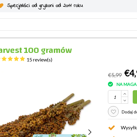
Specjaliści od gryzoni od 2011 roku
Harvest 100 gramów
15 review(s)
€4,
€5,99
NA MAGA
Dodaj do
Wysyłk