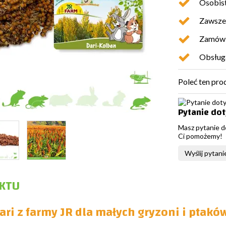
Osobist
Zawsze 
Zamówio
Obsługa
Poleć ten pro
Pytanie do
Masz pytanie d
Ci pomożemy!
Wyślij pytani
KTU
ari z farmy JR dla małych gryzoni i ptakó