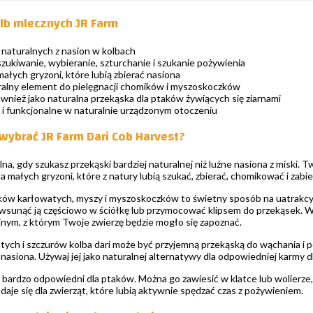
olb mlecznych JR Farm
 naturalnych z nasion w kolbach
ukiwanie, wybieranie, szturchanie i szukanie pożywienia
ałych gryzoni, które lubią zbierać nasiona
ralny element do pielęgnacji chomików i myszoskoczków
ównież jako naturalna przekąska dla ptaków żywiących się ziarnami
i funkcjonalne w naturalnie urządzonym otoczeniu
wybrać JR Farm Dari Cob Harvest?
alna, gdy szukasz przekąski bardziej naturalnej niż luźne nasiona z miski. T
la małych gryzoni, które z natury lubią szukać, zbierać, chomikować i zabi
ków karłowatych, myszy i myszoskoczków to świetny sposób na uatrakc
 wsunąć ją częściowo w ściółkę lub przymocować klipsem do przekąsek. W 
ym, z którym Twoje zwierzę będzie mogło się zapoznać.
tych i szczurów kolba dari może być przyjemną przekąską do wąchania i 
ć nasiona. Używaj jej jako naturalnej alternatywy dla odpowiedniej karmy 
ż bardzo odpowiedni dla ptaków. Można go zawiesić w klatce lub wolierze
daje się dla zwierząt, które lubią aktywnie spędzać czas z pożywieniem.