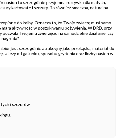
iór nasion to szczególnie przyjemna rozrywka dla małych,
zczury karłowate i szczury. To również smaczna, naturalna
rzyczepione do kolby. Oznacza to, że Twoje zwierzę musi samo
także mała aktywność w poszukiwaniu pożywienia. W DRD, przy
y pozwala Twojemu zwierzęciu na samodzielne działanie, czy
a nagroda?
iór jest szczególnie atrakcyjny jako przekąska, materiał do
, zależy od gatunku, sposobu gryzienia oraz liczby nasion w
tych i szczurów
kingu.