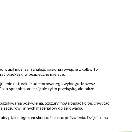
wój pupil musi sam znaleźć nasiona i wyjąć je z kolby. To
erać przekąski w bezpieczne miejsce.
yjnienie naturalnie udekorowanego wybiegu. Możesz
ten sposób stanie się nie tylko przekąską, ale także
poszukiwania pożywienia. Szczury mogą badać kolbę, chwytać
dla szczurów i innych materiałów do żerowania.
, aby ptak mógł sam skubać i szukać pożywienia. Dzięki temu