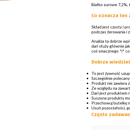
Białko surowe 7,2%, 
Co oznacza ten
Skład jest czysty i p
podczas żerowania i z
Analiza ta dobrze wpi
dari służy głównie ja
coś smacznego *i* co
Dobrze wiedzie
To jest żywność uzup
Szczególnie polecany
Produkt nie zawiera z
Ze względu na zawart
Dari jest produktem na
Suszone produkty mog
Przechowuj butelkę n
Usuń pozostałości, gd
Często zadawane