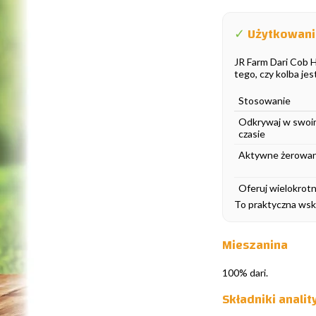
✓
Użytkowanie
JR Farm Dari Cob H
tego, czy kolba je
Stosowanie
Odkrywaj w swoi
czasie
Aktywne żerowan
Oferuj wielokrotn
To praktyczna wska
Mieszanina
100% dari.
Składniki analit