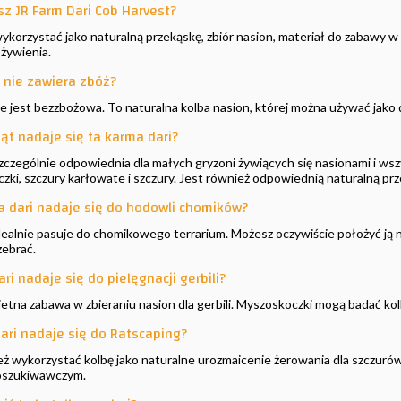
z JR Farm Dari Cob Harvest?
ykorzystać jako naturalną przekąskę, zbiór nasion, materiał do zabawy 
ywienia.
i nie zawiera zbóż?
 nie jest bezzbożowa. To naturalna kolba nasion, której można używać jak
ząt nadaje się ta karma dari?
 szczególnie odpowiednia dla małych gryzoni żywiących się nasionami i ws
zki, szczury karłowate i szczury. Jest również odpowiednią naturalną pr
na dari nadaje się do hodowli chomików?
 idealnie pasuje do chomikowego terrarium. Możesz oczywiście położyć ją 
zebrać.
ri nadaje się do pielęgnacji gerbili?
ietna zabawa w zbieraniu nasion dla gerbili. Myszoskoczki mogą badać kol
ari nadaje się do Ratscaping?
ż wykorzystać kolbę jako naturalne urozmaicenie żerowania dla szczuró
poszukiwawczym.