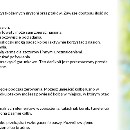
szystkożernych gryzoni oraz ptaków. Zawsze dostosuj ilość do
asion.
arłowaty może sam zbierać nasiona.
i oczywiście podjadania.
skoczki mogą badać kolbę i aktywnie korzystać z nasion.
nia.
ią karmą dla szczurów i innymi urozmaiceniami.
zukać pożywienia.
 i przekąski gatunkowe. Ten dari kolf jest przeznaczony przede
one.
jęcie podczas żerowania. Możesz umieścić kolbę luźno w
adku ptaków możesz powiesić kolbę w miejscu, w którym ptak
ralnych elementów wyposażenia, takich jak korek, tunele lub
ona z samej kolby.
 jako przekąska i wzbogacenie paszy. Pozwól swojemu
rzone lub brudne.