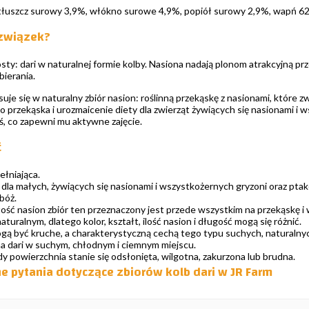
tłuszcz surowy 3,9%, włókno surowe 4,9%, popiół surowy 2,9%, wapń 62
 związek?
rosty: dari w naturalnej formie kolby. Nasiona nadają plonom atrakcyjną p
bierania.
suje się w naturalny zbiór nasion: roślinną przekąskę z nasionami, które 
ko przekąska i urozmaicenie diety dla zwierząt żywiących się nasionami 
ś, co zapewni mu aktywne zajęcie.
ć
ełniająca.
 dla małych, żywiących się nasionami i wszystkożernych gryzoni oraz pta
bóż.
ość nasion zbiór ten przeznaczony jest przede wszystkim na przekąskę i
turalnym, dlatego kolor, kształt, ilość nasion i długość mogą się różnić.
ą być kruche, a charakterystyczną cechą tego typu suchych, naturaln
a dari w suchym, chłodnym i ciemnym miejscu.
y powierzchnia stanie się odsłonięta, wilgotna, zakurzona lub brudna.
 pytania dotyczące zbiorów kolb dari w JR Farm