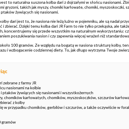
est to naturalna suszona kolba dari z dojrzałymi w słońcu nasionami. Zb
mi gryzoni, takich jak myszy, chomiki karłowate, chomiki, myszoskoczki, s
la ptaków żywiących się nasionami.
 kolby dari jest to, że nasiona nie leżą luźno w pojemniku, ale są nadal p
ać i zbierać. Dzięki temu kolba dari JR Farm to nie tylko przekąska, ale 
h, koncentrujemy się przede wszystkim na naturalnym wykorzystaniu: cz
aniem poszukiwania nasion i czy zapewnia więcej wrażeń niż standardow
koło 100 gramów. Ze względu na bogatą w nasiona strukturę kolby, ten zb
azu i wzbogacenie codziennej diety. To, jak długo wytrzyma Twoje zwierzę
iąc
ri zebrane z farmy JR
ńcu nasionami na kolbie
 i ptaków żywiących się nasionami i wszystkożernych
szy, chomików karłowatych, chomików, myszoskoczków, szczurów karłowa
bierać z kolby
ę w przypadku chomików, gerbilów i szczurów, a także oczywiście w fora
00 gramów