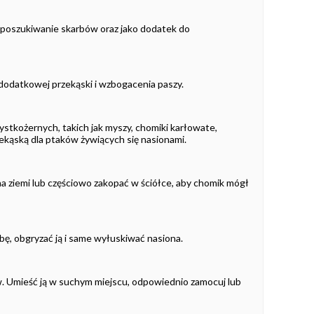
w poszukiwanie skarbów oraz jako dodatek do
o dodatkowej przekąski i wzbogacenia paszy.
zystkożernych, takich jak myszy, chomiki karłowate,
zekąską dla ptaków żywiących się nasionami.
na ziemi lub częściowo zakopać w ściółce, aby chomik mógł
bę, obgryzać ją i same wyłuskiwać nasiona.
w. Umieść ją w suchym miejscu, odpowiednio zamocuj lub