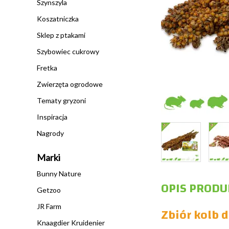
Szynszyla
Koszatniczka
Sklep z ptakami
Szybowiec cukrowy
Fretka
Zwierzęta ogrodowe
Tematy gryzoni
Inspiracja
Nagrody
Marki
Bunny Nature
OPIS PRODU
Getzoo
JR Farm
Zbiór kolb d
Knaagdier Kruidenier