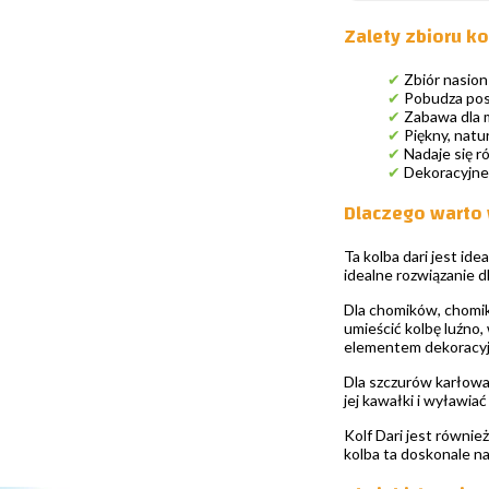
Zalety zbioru k
✔
Zbiór nasion
✔
Pobudza posz
✔
Zabawa dla m
✔
Piękny, natu
✔
Nadaje się r
✔
Dekoracyjne 
Dlaczego warto 
Ta kolba dari jest ide
idealne rozwiązanie d
Dla chomików, chomi
umieścić kolbę luźno,
elementem dekoracyjn
Dla szczurów karłowa
jej kawałki i wyławia
Kolf Dari jest równie
kolba ta doskonale na