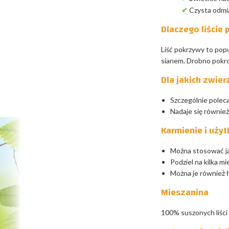
✔
Czysta odmia
Dlaczego liście
Liść pokrzywy to popul
sianem. Drobno pokroj
Dla jakich zwier
Szczególnie poleca
Nadaje się równie
Karmienie i uży
Można stosować jak
Podziel na kilka m
Można je również ł
Mieszanina
100% suszonych liści