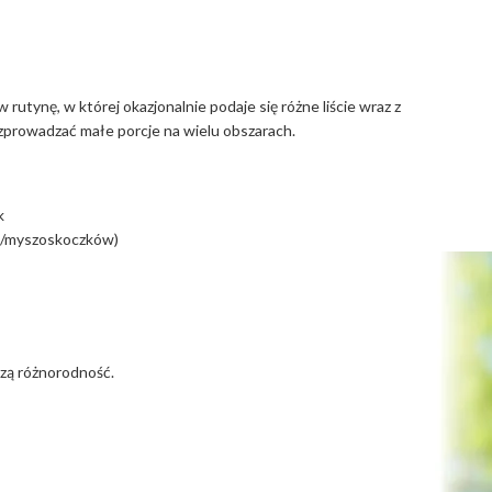
w rutynę, w której okazjonalnie podaje się różne liście wraz z
rozprowadzać małe porcje na wielu obszarach.
k
ów/myszoskoczków)
szą różnorodność.