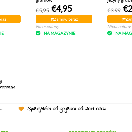
€4,95
€2
€5,95
€3,99
raz
Zamów teraz
Zam
Nieoceniony
Nieoceniony
IE
NA MAGAZYNIE
NA MAG
ji
 recenzję
Specjaliści od gryzoni od 2011 roku