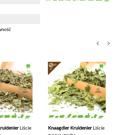
ywność
Suszon
50 gr
€5,95
Nieoce
NA
ruidenier
Liście
Knaagdier Kruidenier
Liście
e
morwy grube