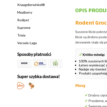
Knaagdierwinkel®
OPIS PRODU
Mealberry
Rodent Groc
Rodipet
Supreme
Suszone liście pokrz
Trixie
liście są drobno posi
żerowanie staje się 
Versele-Laga
Sposoby płatności
✓
Krótko mówiąc
100% suszonych li
Łatwo wymieszać z
Nadaje się również
Produkt uzupełniaj
Super szybka dostawa!
Plusy
✔
Drobno cięte
✔
Przydatne, a
✔
Świetnie nad