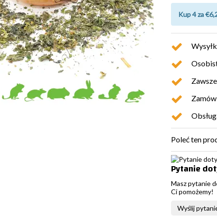
Kup 4 za €6,
Wysyłk
Osobist
Zawsze 
Zamówio
Obsługa
Poleć ten pro
Pytanie do
Masz pytanie d
Ci pomożemy!
Wyślij pytani