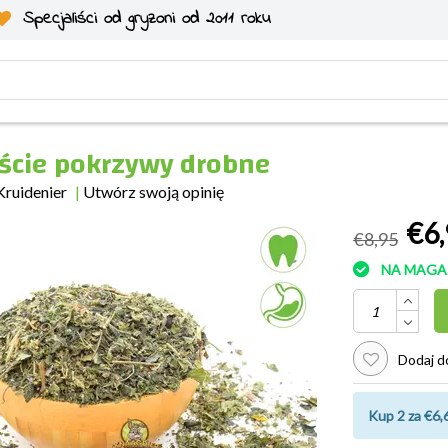
Specjaliści od gryzoni od 2011 roku
iście pokrzywy drobne
Kruidenier
|
Utwórz swoją opinię
€6,
€8,95
NA MAGA
Dodaj do
Kup 2 za €6,6