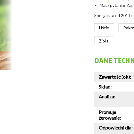
Masz pytania? Zapo
Specjalista od 2011 r
Liście
Pokr
Zioła
DANE TECH
Zawartość (ok):
Skład:
Analiza:
Promuje
żerowanie:
Odpowiedni dla: