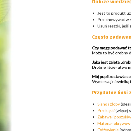
Dobrze wiedzie
Jest to produkt uz
Przechowywać w su
Usuń resztki, jeśli
Często zadawan
Czy mogę podawać to
Może to być drobny d
Jaka jest zaleta „dro
Drobne liście łatwo m
Mój pupil zostawia c
Wymieszaj niewielką il
Przydatne linki
Siano i żłoby
(ideal
Przekąski
(więcej 
Zabawa i poszukiw
Materiał okrywowy
Odżywianie
(odpow