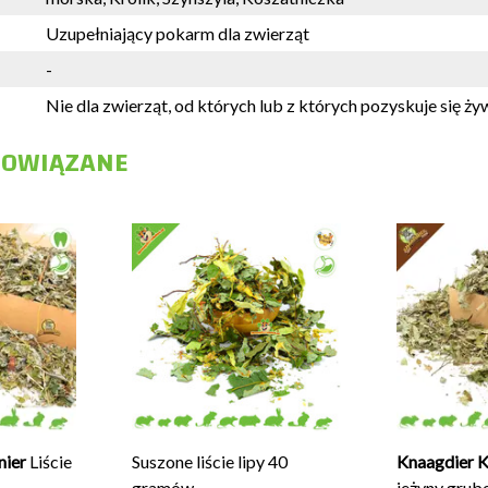
Uzupełniający pokarm dla zwierząt
-
Nie dla zwierząt, od których lub z których pozyskuje się ż
POWIĄZANE
nier
Liście
Suszone liście lipy 40
Knaagdier K
gramów
jeżyny grub