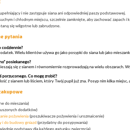
ć
upełniający i nie zastępuje siana ani odpowiedniej paszy podstawowej.
chym i chłodnym miejscu, szczelnie zamknięte, aby zachować zapach i k
 staną się wilgotne lub zabrudzone.
e pytania
 codziennie?
odatek. Wielu klientów używa go jako posypki do siana lub jako mieszank
bno” posiekanego?
ieszają się z sianem i równomiernie rozprowadzają na wielu obszarach. W
oś porzuconego. Co mogę zrobić?
ość z sianem lub liściem, który Twój pupil już zna. Posyp nim kilka miejsc, 
 zakupowe
ne do mieszania)
suszonych dodatków)
anie pożywienia
(poszukiwacze pożywienia i urozmaicenie)
 i do budowy gniazd
(przydatny do posypywania)
iednie podstawy dla każdego gatunku zwierzęcia)