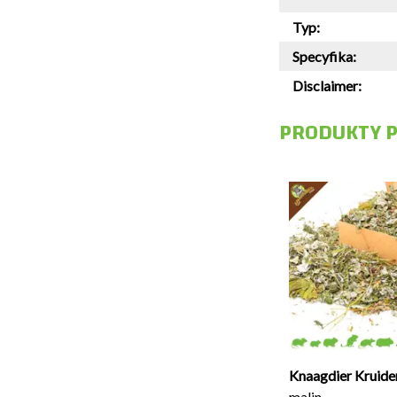
Typ:
Specyfika:
Disclaimer:
PRODUKTY 
Suszony chaber bławatek
niebieski 40 gramów
€6,95
Zamów teraz
NA MAGAZYNIE
Knaagdier Kruide
malin