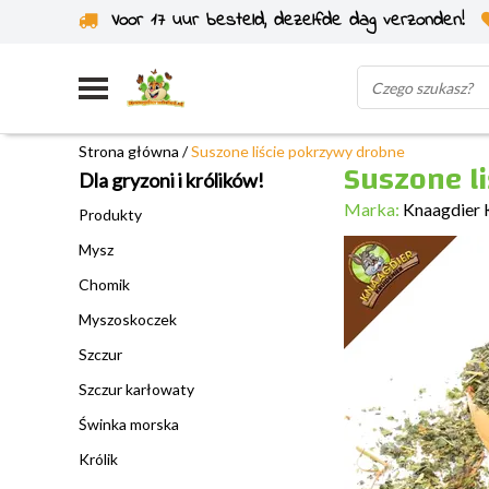
Voor 17 uur besteld, dezelfde dag verzonden!
Wysyłka z własnego magazynu
Strona główna
/
Suszone liście pokrzywy drobne
Suszone l
Dla gryzoni i królików!
Marka:
Knaagdier 
Produkty
Mysz
Chomik
Myszoskoczek
Szczur
Szczur karłowaty
Świnka morska
Królik