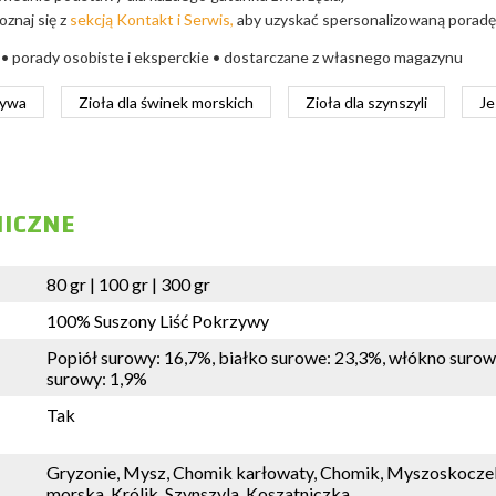
znaj się z
sekcją Kontakt i Serwis,
aby uzyskać spersonalizowaną poradę
. • porady osobiste i eksperckie • dostarczane z własnego magazynu
zywa
Zioła dla świnek morskich
Zioła dla szynszyli
Je
NICZNE
80 gr | 100 gr | 300 gr
100% Suszony Liść Pokrzywy
Popiół surowy: 16,7%, białko surowe: 23,3%, włókno surow
surowy: 1,9%
Tak
Gryzonie, Mysz, Chomik karłowaty, Chomik, Myszoskoczek
morska, Królik, Szynszyla, Koszatniczka