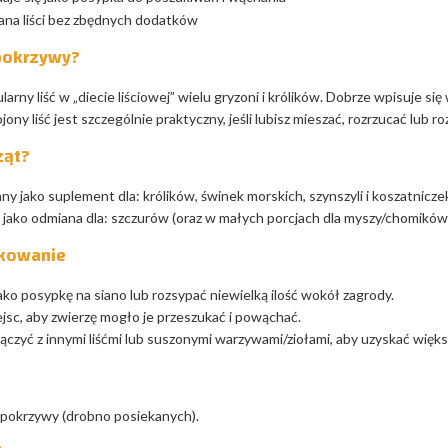
na liści bez zbędnych dodatków
 pokrzywy?
arny liść w „diecie liściowej” wielu gryzoni i królików. Dobrze wpisuje się 
ony liść jest szczególnie praktyczny, jeśli lubisz mieszać, rozrzucać lub 
ząt?
ny jako suplement dla: królików, świnek morskich, szynszyli i koszatnicze
ż jako odmiana dla: szczurów (oraz w małych porcjach dla myszy/chomik
tkowanie
o posypkę na siano lub rozsypać niewielką ilość wokół zagrody.
iejsc, aby zwierzę mogło je przeszukać i powąchać.
ączyć z innymi liśćmi lub suszonymi warzywami/ziołami, aby uzyskać więk
 pokrzywy (drobno posiekanych).