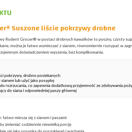
KTU
er® Suszone liście pokrzywy drobne
ywy Rodent Grocer® w postaci drobnych kawałków to pyszny, czysty supl
ekane, można je łatwo wymieszać z sianem, równomiernie rozsypać w zagro
przyjemnym doświadczeniem węszenia, bez komplikowania.
ści pokrzywy, drobno posiekanych
 sianem lub użyć jako posypkę
 do rozrzucania, co zapewnia dodatkową przyjemność ze zdobywania poż
ący do siana i odpowiedniej paszy głównej
: łatwo miesza się z sianem i paszami
by zmieniać codziennie niewielką porcję
aje się jako posypka do poszukiwań i wąchania