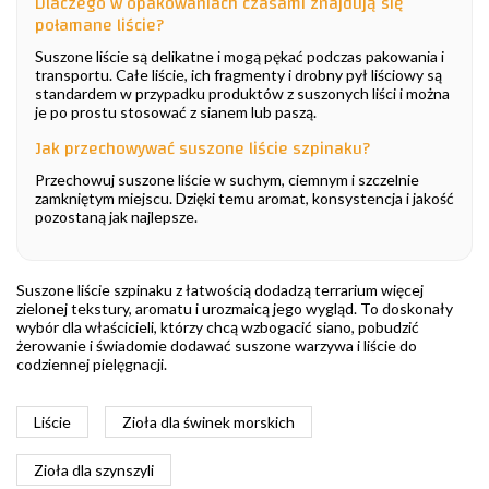
Dlaczego w opakowaniach czasami znajdują się
połamane liście?
Suszone liście są delikatne i mogą pękać podczas pakowania i
transportu. Całe liście, ich fragmenty i drobny pył liściowy są
standardem w przypadku produktów z suszonych liści i można
je po prostu stosować z sianem lub paszą.
Jak przechowywać suszone liście szpinaku?
Przechowuj suszone liście w suchym, ciemnym i szczelnie
zamkniętym miejscu. Dzięki temu aromat, konsystencja i jakość
pozostaną jak najlepsze.
Suszone liście szpinaku z łatwością dodadzą terrarium więcej
zielonej tekstury, aromatu i urozmaicą jego wygląd. To doskonały
wybór dla właścicieli, którzy chcą wzbogacić siano, pobudzić
żerowanie i świadomie dodawać suszone warzywa i liście do
codziennej pielęgnacji.
Liście
Zioła dla świnek morskich
Zioła dla szynszyli