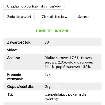
Urządzanie przestrzeni dla chomików
Zioła dla gryzoni
Zioła dla królików
Szpinak
DANE TECHNICZNE
Zawartość (ok):
80 gr
Skład:
-
Analiza:
Białko surowe: 17,5%, tłuszcz
surowy: 2,0%, włókno surowe:
14,4%, popiół surowy: 13,8%
Promuje
Tak
żerowanie:
Odpowiedni dla:
Gryzonie
Typ:
Uzupełniający pokarm dla
zwierząt