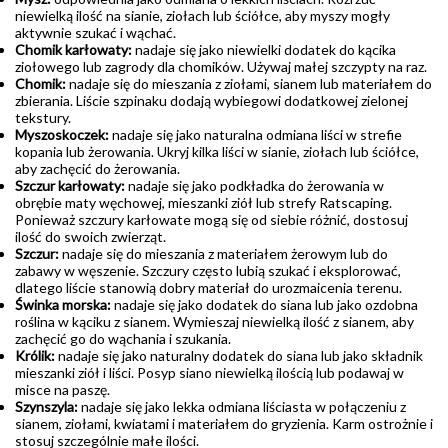
niewielką ilość na sianie, ziołach lub ściółce, aby myszy mogły
aktywnie szukać i wąchać.
Chomik karłowaty:
nadaje się jako niewielki dodatek do kącika
ziołowego lub zagrody dla chomików. Używaj małej szczypty na raz.
Chomik:
nadaje się do mieszania z ziołami, sianem lub materiałem do
zbierania. Liście szpinaku dodają wybiegowi dodatkowej zielonej
tekstury.
Myszoskoczek:
nadaje się jako naturalna odmiana liści w strefie
kopania lub żerowania. Ukryj kilka liści w sianie, ziołach lub ściółce,
aby zachęcić do żerowania.
Szczur karłowaty:
nadaje się jako podkładka do żerowania w
obrębie maty węchowej, mieszanki ziół lub strefy Ratscaping.
Ponieważ szczury karłowate mogą się od siebie różnić, dostosuj
ilość do swoich zwierząt.
Szczur:
nadaje się do mieszania z materiałem żerowym lub do
zabawy w węszenie. Szczury często lubią szukać i eksplorować,
dlatego liście stanowią dobry materiał do urozmaicenia terenu.
Świnka morska:
nadaje się jako dodatek do siana lub jako ozdobna
roślina w kąciku z sianem. Wymieszaj niewielką ilość z sianem, aby
zachęcić go do wąchania i szukania.
Królik:
nadaje się jako naturalny dodatek do siana lub jako składnik
mieszanki ziół i liści. Posyp siano niewielką ilością lub podawaj w
misce na paszę.
Szynszyla:
nadaje się jako lekka odmiana liściasta w połączeniu z
sianem, ziołami, kwiatami i materiałem do gryzienia. Karm ostrożnie i
stosuj szczególnie małe ilości.