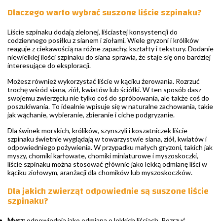
Dlaczego warto wybrać suszone liście szpinaku?
Liście szpinaku dodają zielonej, liściastej konsystencji do
codziennego posiłku z sianem i ziołami. Wiele gryzoni i królików
reaguje z ciekawością na różne zapachy, kształty i tekstury. Dodanie
niewielkiej ilości szpinaku do siana sprawia, że staje się ono bardziej
interesujące do eksploracji.
Możesz również wykorzystać liście w kąciku żerowania. Rozrzuć
trochę wśród siana, ziół, kwiatów lub ściółki. W ten sposób dasz
swojemu zwierzęciu nie tylko coś do spróbowania, ale także coś do
poszukiwania. To idealnie wpisuje się w naturalne zachowania, takie
jak wąchanie, wybieranie, zbieranie i ciche podgryzanie.
Dla świnek morskich, królików, szynszyli i koszatniczek liście
szpinaku świetnie wyglądają w towarzystwie siana, ziół, kwiatów i
odpowiedniego pożywienia. W przypadku małych gryzoni, takich jak
myszy, chomiki karłowate, chomiki miniaturowe i myszoskoczki,
liście szpinaku można stosować głównie jako lekką odmianę liści w
kąciku ziołowym, aranżacji dla chomików lub myszoskoczków.
Dla jakich zwierząt odpowiednie są suszone liście
szpinaku?
Mysz:
odpowiednia jako odmiana o lekkich liściach. Rozrzuć