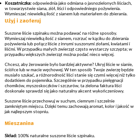
Koszatniczka:
odpowiednia jako odmiana o jasnozielonych liściach,
w towarzystwie siana, ziół, liści i odpowiedniego pożywienia.
Wymieszać niewielką ilość z sianem lub materiałem do zbierania.
Użyj i zaoferuj
Suszone liście szpinaku można podawać na różne sposoby.
Wymieszaj niewielką ilość z sianem, rozrzuć w kąciku do zbierania
pożywienia lub połącz liście z innymi suszonymi ziołami, kwiatami i
liśćmi. W przypadku małych zwierząt często wystarczy szczypta; w
przypadku większych zwierząt można podać nieco więcej.
Chcesz, aby żerowanie było bardziej aktywne? Ukryj liście w sianie,
ściółce lub w macie węchowej. W ten sposób Twoje zwierzę będzie
musiało szukać, a różnorodność liści stanie się czymś więcej niż tylko
dodatkiem do pojemnika. Szczególnie w przypadku pielęgnacji
chomików, myszoskoczków i szczurów, ta zielona faktura liści
doskonale sprawdzi się jako naturalny akcent wykończeniowy.
Suszone liście przechowuj w suchym, ciemnym i szczelnie
zamkniętym miejscu. Dzięki temu zachowają aromat, kolor i jakość w
jak najlepszym stopniu.
Mieszanina
Skład:
100% naturalne suszone liście szpinaku.