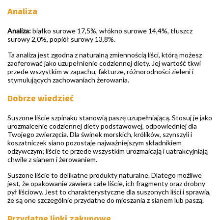
Analiza
Analiza:
białko surowe 17,5%, włókno surowe 14,4%, tłuszcz
surowy 2,0%, popiół surowy 13,8%.
Ta analiza jest zgodna z naturalną zmiennością liści, którą możesz
zaoferować jako uzupełnienie codziennej diety. Jej wartość tkwi
przede wszystkim w zapachu, fakturze, różnorodności zieleni i
stymulujących zachowaniach żerowania.
Dobrze wiedzieć
Suszone liście szpinaku stanowią paszę uzupełniającą. Stosuj je jako
urozmaicenie codziennej diety podstawowej, odpowiedniej dla
Twojego zwierzęcia. Dla świnek morskich, królików, szynszyli i
koszatniczek siano pozostaje najważniejszym składnikiem
odżywczym; liście te przede wszystkim urozmaicają i uatrakcyjniają
chwile z sianem i żerowaniem.
Suszone liście to delikatne produkty naturalne. Dlatego możliwe
jest, że opakowanie zawiera całe liście, ich fragmenty oraz drobny
pył liściowy. Jest to charakterystyczne dla suszonych liści i sprawia,
że są one szczególnie przydatne do mieszania z sianem lub paszą.
Przydatne linki zakupowe