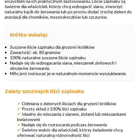
wszystkim na ich praktycznym zastosowaniu. Liście szpinaku są
świetne dla właścicieli, którzy chcą wzbogacić siano, stworzyć
naturalny kącik do żerowania lub po prostu dodać trochę zieleni do
aranżacji dla chomików, myszoskoczków lub szczurów.
Krótko mówiąc
Suszone liście szpinaku dla gryzoni i królików
Zawartość: ok. 80 gramów
100% naturalne suszone liście szpinaku
Nadaje się do wzbogacania siana, mieszanek ziołowych i
obszarów żerowania.
Miło jest rozrzucać je w naturalnym momencie wyszukiwania.
Zalety suszonych liści szpinaku
✔
Odmiana o zielonych liściach dla gryzoni i królików
✔
Prosty skład z 100% liści szpinaku
✔
Idealny do mieszania z sianem, ziołami lub mieszankami
kwiatowymi
✔
Nadaje się do rozrzucania podczas żerowania
✔
Świetny wybór dla właścicieli, którzy świadomie chcą
oferować naturalną różnorodność liści