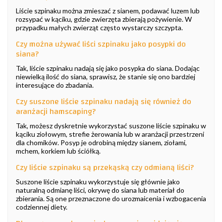
Liście szpinaku można zmieszać z sianem, podawać luzem lub
rozsypać w kąciku, gdzie zwierzęta zbierają pożywienie. W
przypadku małych zwierząt często wystarczy szczypta.
Czy można używać liści szpinaku jako posypki do
siana?
Tak, liście szpinaku nadają się jako posypka do siana. Dodając
niewielką ilość do siana, sprawisz, że stanie się ono bardziej
interesujące do zbadania.
Czy suszone liście szpinaku nadają się również do
aranżacji hamscaping?
Tak, możesz dyskretnie wykorzystać suszone liście szpinaku w
kąciku ziołowym, strefie żerowania lub w aranżacji przestrzeni
dla chomików. Posyp je odrobiną między sianem, ziołami,
mchem, korkiem lub ściółką.
Czy liście szpinaku są przekąską czy odmianą liści?
Suszone liście szpinaku wykorzystuje się głównie jako
naturalną odmianę liści, okrywę do siana lub materiał do
zbierania. Są one przeznaczone do urozmaicenia i wzbogacenia
codziennej diety.