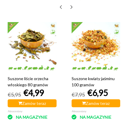
Suszone liście orzecha
Suszone kwiaty jaśminu
włoskiego 80 gramów
100 gramów
€4,99
€6,95
€5,95
€7,95
Zamów teraz
Zamów teraz
Nieoceniony
Nieoceniony
NA MAGAZYNIE
NA MAGAZYNIE