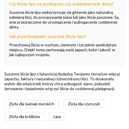
Czy liście lipy są przekąską czy suplementem diety?
Suszone liście lipy wykorzystuje się głównie jako naturalną
odmianę liści, do posypywania siana lub jako liście paszowe. Są
one przeznaczone do urozmaicenia i wzbogacenia codziennej
diety.
Jak przechowywać suszone liście lipy?
Przechowuj liście w suchym, ciemnym i szczelnie zamkniętym
miejscu. Dzięki temu zachowają swój zapach, kolor i jakość w
jak najlepszym stopniu.
Suszone liście lipy z łatwością dodadzą Twojemu terrarium więcej
zapachu, faktury i naturalnej różnorodności liści. To doskonały
wybór dla właścicieli, którzy chcą wzbogacić siano, pobudzić
żerowanie i świadomie włączyć liście do codziennej pielęgnacji.
Zioła dla świnek morskich
Zioła dla szynszyli
Zioła dla królików
Lipa