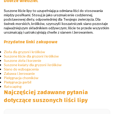
Dobrze wiedzieć
Suszone liście lipy to uzupełniająca odmiana liści do stosowania
między posiłkami. Stosuj je jako urozmaicenie codziennej,
podstawowej diety, odpowiedniej dla Twojego zwierzęcia. Dla
świnek morskich, królików, szynszyli i koszatniczek siano pozostaje
najważniejszym składnikiem odżywczym; liście te przede wszystkim
urozmaicają i uatrakcyjniają chwile z sianem i żerowaniem.
Przydatne linki zakupowe
Zioła dla gryzoni i królików
Suszone liście dla gryzoni i królików
Suszone zioła i korzenie
Suszone kwiaty dla gryzoni i królików
Siano do wzbogacenia
Zabawa i żerowanie
Pielęgnacja chomików
Pielęgnacja gerbil
Ratscaping
Najczęściej zadawane pytania
dotyczące suszonych liści lipy