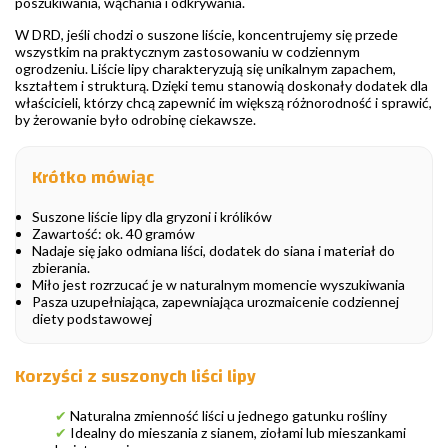
poszukiwania, wąchania i odkrywania.
W DRD, jeśli chodzi o suszone liście, koncentrujemy się przede
wszystkim na praktycznym zastosowaniu w codziennym
ogrodzeniu. Liście lipy charakteryzują się unikalnym zapachem,
kształtem i strukturą. Dzięki temu stanowią doskonały dodatek dla
właścicieli, którzy chcą zapewnić im większą różnorodność i sprawić,
by żerowanie było odrobinę ciekawsze.
Krótko mówiąc
Suszone liście lipy dla gryzoni i królików
Zawartość: ok. 40 gramów
Nadaje się jako odmiana liści, dodatek do siana i materiał do
zbierania.
Miło jest rozrzucać je w naturalnym momencie wyszukiwania
Pasza uzupełniająca, zapewniająca urozmaicenie codziennej
diety podstawowej
Korzyści z suszonych liści lipy
✔
Naturalna zmienność liści u jednego gatunku rośliny
✔
Idealny do mieszania z sianem, ziołami lub mieszankami