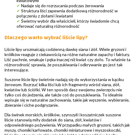
kwiatowymi
✔
Nadaje się do rozrzucania podczas żerowania
✔
Struktura liści zapewnia dodatkową różnorodność w
połączeniu z ziołami i kwiatami
✔
Świetny wybór dla właścicieli, którzy świadomie chcą
oferować naturalną różnorodność
Dlaczego warto wybrać liście lipy?
Liście lipy urozmaicają codzienną dawkę siana i ziół. Wiele gryzoni i
królików reaguje z ciekawością na różne naturalne zapachy i faktury.
Liść pachnie, smakuje i pęka inaczej niż kwiat czy zioło. To właśnie ta
różnorodność sprawia, że poszukiwania i odkrywanie go jest tak
interesujące.
Suszone liście lipy świetnie nadają się do wykorzystania w kąciku
żerowym. Rozrzuć kilka liści lub ich fragmenty wśród siana, ziół,
kwiatów lub ściółki. W ten sposób dasz swojemu zwierzęciu nie
tylko coś do jedzenia, ale także coś do poszukiwania. To idealnie
wpisuje się w naturalne zachowania, takie jak węszenie, wybieranie,
zbieranie i ciche podgryzanie.
Dla świnek morskich, królików, szynszyli i koszatniczek suszone
liście stanowią miły dodatek do siana, ziół, kwiatów i
odpowiedniego pożywienia. W przypadku małych gryzoni, takich jak
myszy, chomiki karłowate, chomiki miniaturowe i myszoskoczki,