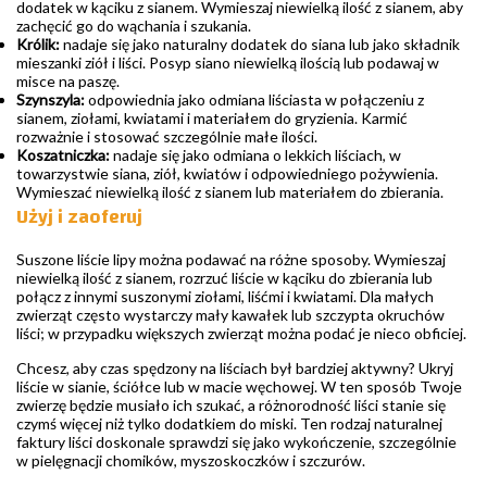
dodatek w kąciku z sianem. Wymieszaj niewielką ilość z sianem, aby
zachęcić go do wąchania i szukania.
Królik:
nadaje się jako naturalny dodatek do siana lub jako składnik
mieszanki ziół i liści. Posyp siano niewielką ilością lub podawaj w
misce na paszę.
Szynszyla:
odpowiednia jako odmiana liściasta w połączeniu z
sianem, ziołami, kwiatami i materiałem do gryzienia. Karmić
rozważnie i stosować szczególnie małe ilości.
Koszatniczka:
nadaje się jako odmiana o lekkich liściach, w
towarzystwie siana, ziół, kwiatów i odpowiedniego pożywienia.
Wymieszać niewielką ilość z sianem lub materiałem do zbierania.
Użyj i zaoferuj
Suszone liście lipy można podawać na różne sposoby. Wymieszaj
niewielką ilość z sianem, rozrzuć liście w kąciku do zbierania lub
połącz z innymi suszonymi ziołami, liśćmi i kwiatami. Dla małych
zwierząt często wystarczy mały kawałek lub szczypta okruchów
liści; w przypadku większych zwierząt można podać je nieco obficiej.
Chcesz, aby czas spędzony na liściach był bardziej aktywny? Ukryj
liście w sianie, ściółce lub w macie węchowej. W ten sposób Twoje
zwierzę będzie musiało ich szukać, a różnorodność liści stanie się
czymś więcej niż tylko dodatkiem do miski. Ten rodzaj naturalnej
faktury liści doskonale sprawdzi się jako wykończenie, szczególnie
w pielęgnacji chomików, myszoskoczków i szczurów.