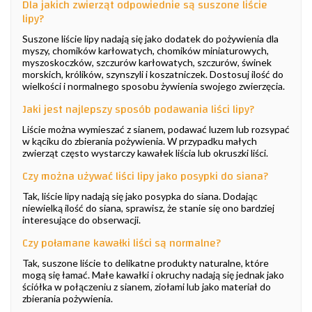
Dla jakich zwierząt odpowiednie są suszone liście
lipy?
Suszone liście lipy nadają się jako dodatek do pożywienia dla
myszy, chomików karłowatych, chomików miniaturowych,
myszoskoczków, szczurów karłowatych, szczurów, świnek
morskich, królików, szynszyli i koszatniczek. Dostosuj ilość do
wielkości i normalnego sposobu żywienia swojego zwierzęcia.
Jaki jest najlepszy sposób podawania liści lipy?
Liście można wymieszać z sianem, podawać luzem lub rozsypać
w kąciku do zbierania pożywienia. W przypadku małych
zwierząt często wystarczy kawałek liścia lub okruszki liści.
Czy można używać liści lipy jako posypki do siana?
Tak, liście lipy nadają się jako posypka do siana. Dodając
niewielką ilość do siana, sprawisz, że stanie się ono bardziej
interesujące do obserwacji.
Czy połamane kawałki liści są normalne?
Tak, suszone liście to delikatne produkty naturalne, które
mogą się łamać. Małe kawałki i okruchy nadają się jednak jako
ściółka w połączeniu z sianem, ziołami lub jako materiał do
zbierania pożywienia.