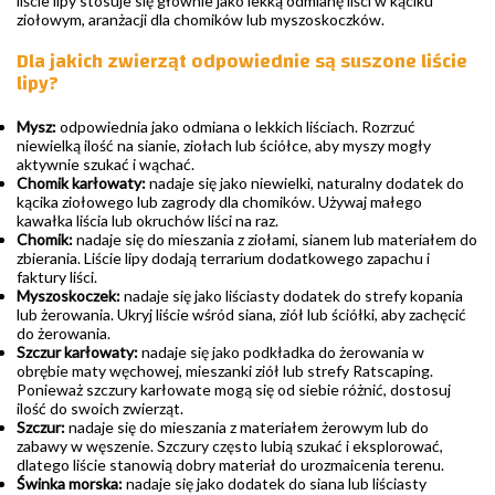
liście lipy stosuje się głównie jako lekką odmianę liści w kąciku
ziołowym, aranżacji dla chomików lub myszoskoczków.
Dla jakich zwierząt odpowiednie są suszone liście
lipy?
Mysz:
odpowiednia jako odmiana o lekkich liściach. Rozrzuć
niewielką ilość na sianie, ziołach lub ściółce, aby myszy mogły
aktywnie szukać i wąchać.
Chomik karłowaty:
nadaje się jako niewielki, naturalny dodatek do
kącika ziołowego lub zagrody dla chomików. Używaj małego
kawałka liścia lub okruchów liści na raz.
Chomik:
nadaje się do mieszania z ziołami, sianem lub materiałem do
zbierania. Liście lipy dodają terrarium dodatkowego zapachu i
faktury liści.
Myszoskoczek:
nadaje się jako liściasty dodatek do strefy kopania
lub żerowania. Ukryj liście wśród siana, ziół lub ściółki, aby zachęcić
do żerowania.
Szczur karłowaty:
nadaje się jako podkładka do żerowania w
obrębie maty węchowej, mieszanki ziół lub strefy Ratscaping.
Ponieważ szczury karłowate mogą się od siebie różnić, dostosuj
ilość do swoich zwierząt.
Szczur:
nadaje się do mieszania z materiałem żerowym lub do
zabawy w węszenie. Szczury często lubią szukać i eksplorować,
dlatego liście stanowią dobry materiał do urozmaicenia terenu.
Świnka morska:
nadaje się jako dodatek do siana lub liściasty