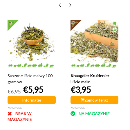
Suszone liście malwy 100
Knaagdier Kruidenier
gramów
Liście malin
€5,95
€3,95
€6,95
Informatie
Zamów teraz
Nieoceniony
Nieoceniony
BRAK W
NA MAGAZYNIE
MAGAZYNIE