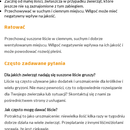
Zacznij od małej ilości, zwłaszcza w przypadku zwierząt, które
jeszcze nie są zaznajomione z tym zabiegiem.
Przechowywać w suchym i ciemnym miejscu. Wilgoć może mieć
negatywny wpływ na jakość.
Ratować
Przechowuj suszone liście w ciemnym, suchym i dobrze
wentylowanym miejscu. Wilgoć negatywnie wpływa na ich jakość i
może powodować rozwój pleśni.
Często zadawane pytania
Dla jakich zwierząt nadają się suszone liście gruszy?
Liście są często używane jako dodatek i urozmaicenie dla królików i
wielu gryzoni. Nie masz pewności, czy to odpowiednie rozwiązanie
dla Twojego zwierzaka lub sytuacji? Skontaktuj się z nami za
pośrednictwem strony z usługami.
Jak często mogę dawać liście?
Potraktuj to jako urozmaicenie: niewielka ilość kilka razy w tygodniu
dobrze działa na wiele zwierząt. Przeplatanie z innymi liśćmi/ziołami
sprawia, że jest ciekawie.