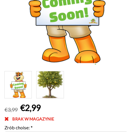
€2,99
€3,99
BRAK W MAGAZYNIE
Zrób choise:
*