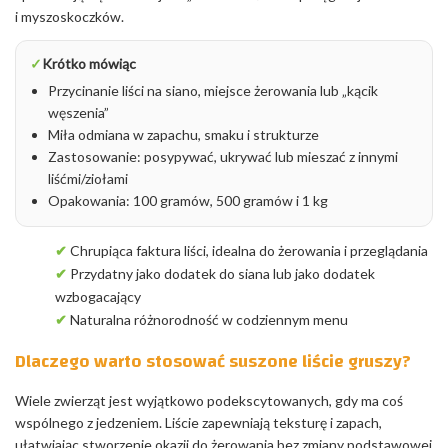
i myszoskoczków.
✓
Krótko mówiąc
Przycinanie liści na siano, miejsce żerowania lub „kącik
węszenia”
Miła odmiana w zapachu, smaku i strukturze
Zastosowanie: posypywać, ukrywać lub mieszać z innymi
liśćmi/ziołami
Opakowania: 100 gramów, 500 gramów i 1 kg
✔
Chrupiąca faktura liści, idealna do żerowania i przeglądania
✔
Przydatny jako dodatek do siana lub jako dodatek
wzbogacający
✔
Naturalna różnorodność w codziennym menu
Dlaczego warto stosować suszone liście gruszy?
Wiele zwierząt jest wyjątkowo podekscytowanych, gdy ma coś
wspólnego z jedzeniem. Liście zapewniają teksturę i zapach,
ułatwiając stworzenie okazji do żerowania bez zmiany podstawowej