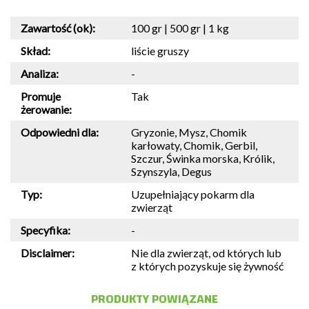
Zawartość (ok):
100 gr | 500 gr | 1 kg
Skład:
liście gruszy
Analiza:
-
Promuje
Tak
żerowanie:
Odpowiedni dla:
Gryzonie, Mysz, Chomik
karłowaty, Chomik, Gerbil,
Szczur, Świnka morska, Królik,
Szynszyla, Degus
Typ:
Uzupełniający pokarm dla
zwierząt
Specyfika:
-
Disclaimer:
Nie dla zwierząt, od których lub
z których pozyskuje się żywność
PRODUKTY POWIĄZANE