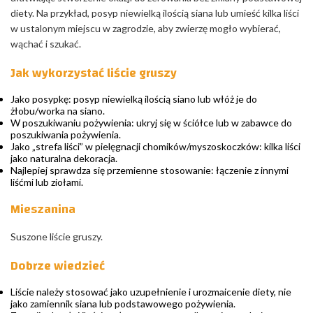
diety. Na przykład, posyp niewielką ilością siana lub umieść kilka liści
w ustalonym miejscu w zagrodzie, aby zwierzę mogło wybierać,
wąchać i szukać.
Jak wykorzystać liście gruszy
Jako posypkę: posyp niewielką ilością siano lub włóż je do
żłobu/worka na siano.
W poszukiwaniu pożywienia: ukryj się w ściółce lub w zabawce do
poszukiwania pożywienia.
Jako „strefa liści” w pielęgnacji chomików/myszoskoczków: kilka liści
jako naturalna dekoracja.
Najlepiej sprawdza się przemienne stosowanie: łączenie z innymi
liśćmi lub ziołami.
Mieszanina
Suszone liście gruszy.
Dobrze wiedzieć
Liście należy stosować jako uzupełnienie i urozmaicenie diety, nie
jako zamiennik siana lub podstawowego pożywienia.