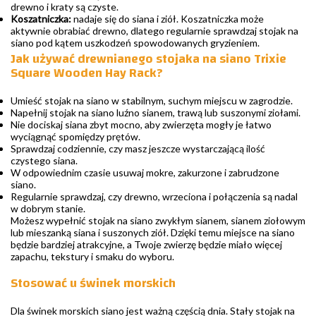
drewno i kraty są czyste.
Koszatniczka:
nadaje się do siana i ziół. Koszatniczka może
aktywnie obrabiać drewno, dlatego regularnie sprawdzaj stojak na
siano pod kątem uszkodzeń spowodowanych gryzieniem.
Jak używać drewnianego stojaka na siano Trixie
Square Wooden Hay Rack?
Umieść stojak na siano w stabilnym, suchym miejscu w zagrodzie.
Napełnij stojak na siano luźno sianem, trawą lub suszonymi ziołami.
Nie dociskaj siana zbyt mocno, aby zwierzęta mogły je łatwo
wyciągnąć spomiędzy prętów.
Sprawdzaj codziennie, czy masz jeszcze wystarczającą ilość
czystego siana.
W odpowiednim czasie usuwaj mokre, zakurzone i zabrudzone
siano.
Regularnie sprawdzaj, czy drewno, wrzeciona i połączenia są nadal
w dobrym stanie.
Możesz wypełnić stojak na siano zwykłym sianem, sianem ziołowym
lub mieszanką siana i suszonych ziół. Dzięki temu miejsce na siano
będzie bardziej atrakcyjne, a Twoje zwierzę będzie miało więcej
zapachu, tekstury i smaku do wyboru.
Stosować u świnek morskich
Dla świnek morskich siano jest ważną częścią dnia. Stały stojak na