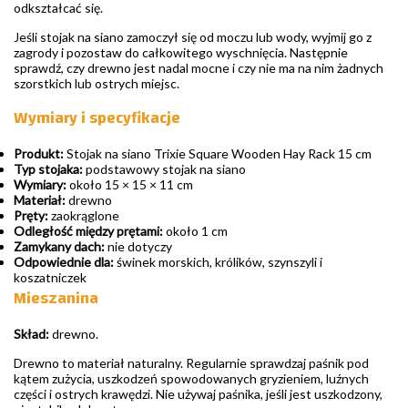
odkształcać się.
Jeśli stojak na siano zamoczył się od moczu lub wody, wyjmij go z
zagrody i pozostaw do całkowitego wyschnięcia. Następnie
sprawdź, czy drewno jest nadal mocne i czy nie ma na nim żadnych
szorstkich lub ostrych miejsc.
Wymiary i specyfikacje
Produkt:
Stojak na siano Trixie Square Wooden Hay Rack 15 cm
Typ stojaka:
podstawowy stojak na siano
Wymiary:
około 15 × 15 × 11 cm
Materiał:
drewno
Pręty:
zaokrąglone
Odległość między prętami:
około 1 cm
Zamykany dach:
nie dotyczy
Odpowiednie dla:
świnek morskich, królików, szynszyli i
koszatniczek
Mieszanina
Skład:
drewno.
Drewno to materiał naturalny. Regularnie sprawdzaj paśnik pod
kątem zużycia, uszkodzeń spowodowanych gryzieniem, luźnych
części i ostrych krawędzi. Nie używaj paśnika, jeśli jest uszkodzony,