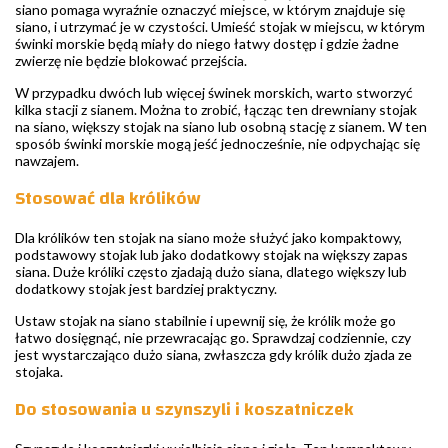
siano pomaga wyraźnie oznaczyć miejsce, w którym znajduje się
siano, i utrzymać je w czystości. Umieść stojak w miejscu, w którym
świnki morskie będą miały do niego łatwy dostęp i gdzie żadne
zwierzę nie będzie blokować przejścia.
W przypadku dwóch lub więcej świnek morskich, warto stworzyć
kilka stacji z sianem. Można to zrobić, łącząc ten drewniany stojak
na siano, większy stojak na siano lub osobną stację z sianem. W ten
sposób świnki morskie mogą jeść jednocześnie, nie odpychając się
nawzajem.
Stosować dla królików
Dla królików ten stojak na siano może służyć jako kompaktowy,
podstawowy stojak lub jako dodatkowy stojak na większy zapas
siana. Duże króliki często zjadają dużo siana, dlatego większy lub
dodatkowy stojak jest bardziej praktyczny.
Ustaw stojak na siano stabilnie i upewnij się, że królik może go
łatwo dosięgnąć, nie przewracając go. Sprawdzaj codziennie, czy
jest wystarczająco dużo siana, zwłaszcza gdy królik dużo zjada ze
stojaka.
Do stosowania u szynszyli i koszatniczek