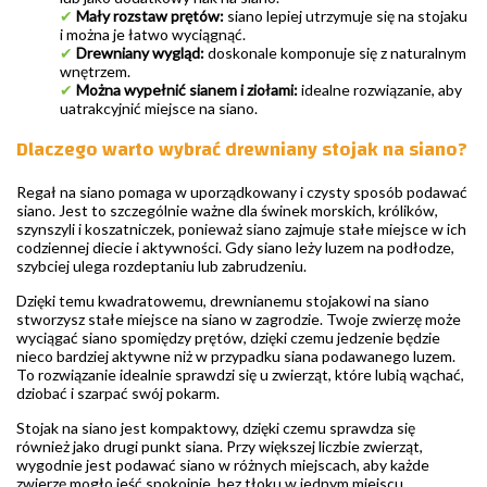
✔
Mały rozstaw prętów:
siano lepiej utrzymuje się na stojaku
i można je łatwo wyciągnąć.
✔
Drewniany wygląd:
doskonale komponuje się z naturalnym
wnętrzem.
✔
Można wypełnić sianem i ziołami:
idealne rozwiązanie, aby
uatrakcyjnić miejsce na siano.
Dlaczego warto wybrać drewniany stojak na siano?
Regał na siano pomaga w uporządkowany i czysty sposób podawać
siano. Jest to szczególnie ważne dla świnek morskich, królików,
szynszyli i koszatniczek, ponieważ siano zajmuje stałe miejsce w ich
codziennej diecie i aktywności. Gdy siano leży luzem na podłodze,
szybciej ulega rozdeptaniu lub zabrudzeniu.
Dzięki temu kwadratowemu, drewnianemu stojakowi na siano
stworzysz stałe miejsce na siano w zagrodzie. Twoje zwierzę może
wyciągać siano spomiędzy prętów, dzięki czemu jedzenie będzie
nieco bardziej aktywne niż w przypadku siana podawanego luzem.
To rozwiązanie idealnie sprawdzi się u zwierząt, które lubią wąchać,
dziobać i szarpać swój pokarm.
Stojak na siano jest kompaktowy, dzięki czemu sprawdza się
również jako drugi punkt siana. Przy większej liczbie zwierząt,
wygodnie jest podawać siano w różnych miejscach, aby każde
zwierzę mogło jeść spokojnie, bez tłoku w jednym miejscu.