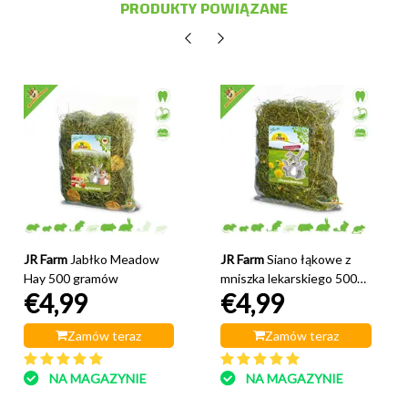
PRODUKTY POWIĄZANE
JR Farm
Jabłko Meadow
JR Farm
Siano łąkowe z
Hay 500 gramów
mniszka lekarskiego 500
€4,99
€4,99
gramów
Zamów teraz
Zamów teraz
NA MAGAZYNIE
NA MAGAZYNIE