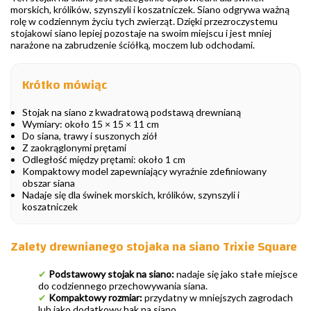
morskich, królików, szynszyli i koszatniczek. Siano odgrywa ważną
rolę w codziennym życiu tych zwierząt. Dzięki przezroczystemu
stojakowi siano lepiej pozostaje na swoim miejscu i jest mniej
narażone na zabrudzenie ściółką, moczem lub odchodami.
Krótko mówiąc
Stojak na siano z kwadratową podstawą drewnianą
Wymiary: około 15 × 15 × 11 cm
Do siana, trawy i suszonych ziół
Z zaokrąglonymi prętami
Odległość między prętami: około 1 cm
Kompaktowy model zapewniający wyraźnie zdefiniowany
obszar siana
Nadaje się dla świnek morskich, królików, szynszyli i
koszatniczek
Zalety drewnianego stojaka na siano Trixie Square
✔
Podstawowy stojak na siano:
nadaje się jako stałe miejsce
do codziennego przechowywania siana.
✔
Kompaktowy rozmiar:
przydatny w mniejszych zagrodach
lub jako dodatkowy hak na siano.