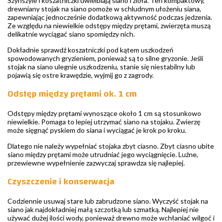
Szynszyle i koszatniczki uwielbiają siano i zioła. Ten kompaktowy,
drewniany stojak na siano pomoże w schludnym ułożeniu siana,
zapewniając jednocześnie dodatkową aktywność podczas jedzenia.
Ze względu na niewielkie odstępy między prętami, zwierzęta muszą
delikatnie wyciągać siano spomiędzy nich.
Dokładnie sprawdź koszatniczki pod kątem uszkodzeń
spowodowanych gryzieniem, ponieważ są to silne gryzonie. Jeśli
stojak na siano ulegnie uszkodzeniu, stanie się niestabilny lub
pojawią się ostre krawędzie, wyjmij go z zagrody.
Odstęp między prętami ok. 1 cm
Odstępy między prętami wynoszące około 1 cm są stosunkowo
niewielkie. Pomaga to lepiej utrzymać siano na stojaku. Zwierzę
może sięgnąć pyskiem do siana i wyciągać je krok po kroku.
Dlatego nie należy wypełniać stojaka zbyt ciasno. Zbyt ciasno ubite
siano między prętami może utrudniać jego wyciągnięcie. Luźne,
przewiewne wypełnienie zazwyczaj sprawdza się najlepiej.
Czyszczenie i konserwacja
Codziennie usuwaj stare lub zabrudzone siano. Wyczyść stojak na
siano jak najdokładniej małą szczotką lub szmatką. Najlepiej nie
używać dużej ilości wody, ponieważ drewno może wchłaniać wilgoć i