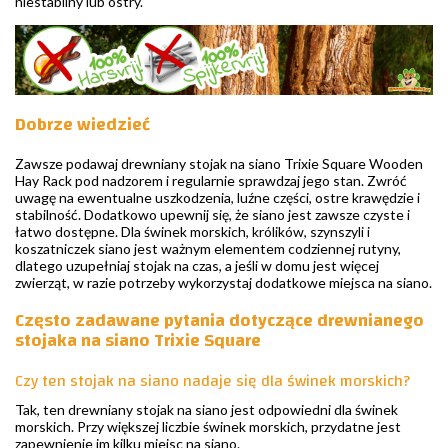
niestabilny lub ostry.
Dobrze wiedzieć
Zawsze podawaj drewniany stojak na siano Trixie Square Wooden
Hay Rack pod nadzorem i regularnie sprawdzaj jego stan. Zwróć
uwagę na ewentualne uszkodzenia, luźne części, ostre krawędzie i
stabilność. Dodatkowo upewnij się, że siano jest zawsze czyste i
łatwo dostępne. Dla świnek morskich, królików, szynszyli i
koszatniczek siano jest ważnym elementem codziennej rutyny,
dlatego uzupełniaj stojak na czas, a jeśli w domu jest więcej
zwierząt, w razie potrzeby wykorzystaj dodatkowe miejsca na siano.
Często zadawane pytania dotyczące drewnianego
stojaka na siano Trixie Square
Czy ten stojak na siano nadaje się dla świnek morskich?
Tak, ten drewniany stojak na siano jest odpowiedni dla świnek
morskich. Przy większej liczbie świnek morskich, przydatne jest
zapewnienie im kilku miejsc na siano.