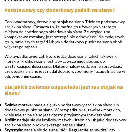
Podstawowy czy dodatkowy paśnik na siano?
Ten kwadratowy, drewniany stojak na siano Trixie to podstawowy
stojak na siano. Oznacza to, że można go używać jako stałego
miejsca do codziennego składowania siana. Ze względu na
kompaktowe rozmiary, jest szczególnie odpowiedni dla mniejszych
grup, mniejszych zagród lub jako dodatkowy punkt na siano obok
większego zapasu.
W przypadku zwierząt, które jedzą dużo siana, takich jak świnki
morskie i króliki, ważne jest, aby zawsze mieć dostęp do
wystarczającej ilości siana. Dlatego należy codziennie sprawdzać,
czy stojak na siano jest nadal dobrze wypełniony i uzupełniać go w
odpowiednim czasie.
Dla jakich zwierząt odpowiedni jest ten stojak na
siano?
Świnka morska:
nadaje się jako podstawowy stojak na siano lub
dodatkowy punkt na siano. W przypadku wielu świnek morskich,
wiele miejsc na siano jest często przyjemnym rozwiązaniem.
Królik:
nadaje się dla królików małych i średnich lub jako dodatkowy
stojak na siano obok większego zapasu siana.
Szynszyla:
nadaje się do siana i ziół. Regularnie sprawdzaj, czy