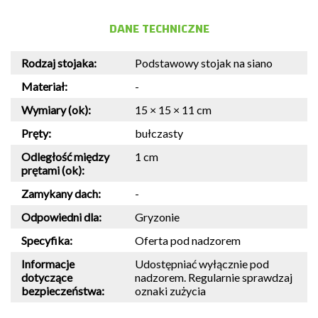
DANE TECHNICZNE
Rodzaj stojaka:
Podstawowy stojak na siano
Materiał:
-
Wymiary (ok):
15 × 15 × 11 cm
Pręty:
bułczasty
Odległość między
1 cm
prętami (ok):
Zamykany dach:
-
Odpowiedni dla:
Gryzonie
Specyfika:
Oferta pod nadzorem
Informacje
Udostępniać wyłącznie pod
dotyczące
nadzorem. Regularnie sprawdzaj
bezpieczeństwa:
oznaki zużycia