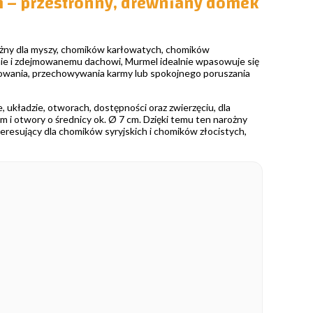
 – przestronny, drewniany domek
ny dla myszy, chomików karłowatych, chomików
ie i zdejmowanemu dachowi, Murmel idealnie wpasowuje się
azdowania, przechowywania karmy lub spokojnego poruszania
 układzie, otworach, dostępności oraz zwierzęciu, dla
 i otwory o średnicy ok. Ø 7 cm. Dzięki temu ten narożny
eresujący dla chomików syryjskich i chomików złocistych,