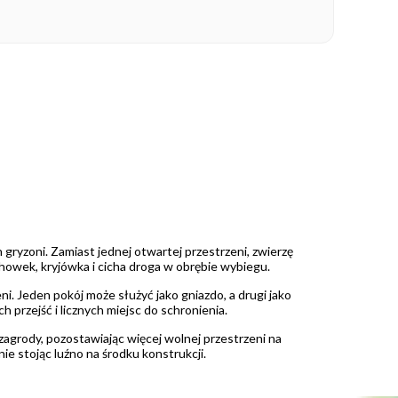
ryzoni. Zamiast jednej otwartej przestrzeni, zwierzę
chowek, kryjówka i cicha droga w obrębie wybiegu.
i. Jeden pokój może służyć jako gniazdo, a drugi jako
 przejść i licznych miejsc do schronienia.
grody, pozostawiając więcej wolnej przestrzeni na
ie stojąc luźno na środku konstrukcji.