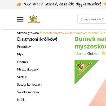
Voor 17 uur besteld, dezelfde dag verzonden!
Wysyłka z własnego magazynu
Strona główna
/
Domek narożny wielopokojowy Murmel 26 c
Domek nar
Dla gryzoni i królików!
myszosko
Produkty
Marka:
Getzoo
Mysz
Chomik
Myszoskoczek
Szczur
Szczur karłowaty
Świnka morska
Królik