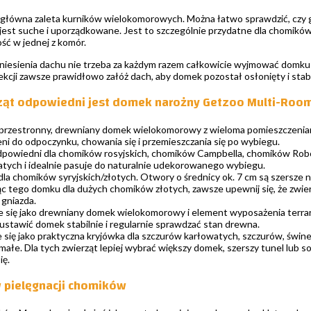
łówna zaleta kurników wielokomorowych. Można łatwo sprawdzić, czy g
 jest suche i uporządkowane. Jest to szczególnie przydatne dla chomikó
ć w jednej z komór.
niesienia dachu nie trzeba za każdym razem całkowicie wyjmować domku z 
kcji zawsze prawidłowo załóż dach, aby domek pozostał osłonięty i stabi
rząt odpowiedni jest domek narożny Getzoo Multi-Roo
 przestronny, drewniany domek wielokomorowy z wieloma pomieszczeniami
ni do odpoczynku, chowania się i przemieszczania się po wybiegu.
powiedni dla chomików rosyjskich, chomików Campbella, chomików Robo
tych i idealnie pasuje do naturalnie udekorowanego wybiegu.
la chomików syryjskich/złotych. Otwory o średnicy ok. 7 cm są szersz
c tego domku dla dużych chomików złotych, zawsze upewnij się, że zwier
gniazda.
e się jako drewniany domek wielokomorowy i element wyposażenia terrar
 ustawić domek stabilnie i regularnie sprawdzać stan drewna.
się jako praktyczna kryjówka dla szczurów karłowatych, szczurów, świnek 
małe. Dla tych zwierząt lepiej wybrać większy domek, szerszy tunel lub soli
ię.
 pielęgnacji chomików