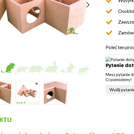
Wysyłk
Osobist
Zawsze 
Zamówio
Poleć ten pro
Pytanie do
Masz pytanie d
Ci pomożemy!
Wyślij pytani
KTU