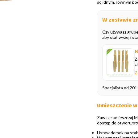
solidnym, równym pod
W zestawie zn
Czy używasz grube
aby stał wyżej i st
N
Z
c
Z
Specjalista od 201
Umieszczenie w
Zawsze umieszczaj Mur
dostęp do otworu/otw
Ustaw domek na stabi
Wykorzystaj kształt n