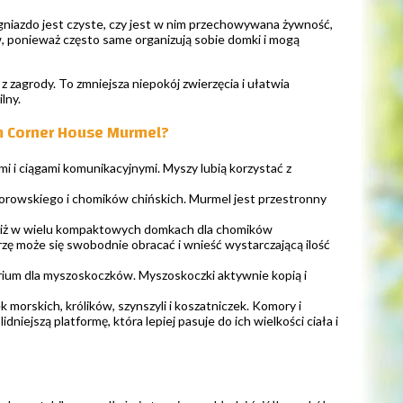
niazdo jest czyste, czy jest w nim przechowywana żywność,
w, ponieważ często same organizują sobie domki i mogą
zagrody. To zmniejsza niepokój zwierzęcia i ułatwia
lny.
m Corner House Murmel?
 i ciągami komunikacyjnymi. Myszy lubią korzystać z
rowskiego i chomików chińskich. Murmel jest przestronny
e niż w wielu kompaktowych domkach dla chomików
zę może się swobodnie obracać i wnieść wystarczającą ilość
ium dla myszoskoczków. Myszoskoczki aktywnie kopią i
morskich, królików, szynszyli i koszatniczek. Komory i
dniejszą platformę, która lepiej pasuje do ich wielkości ciała i