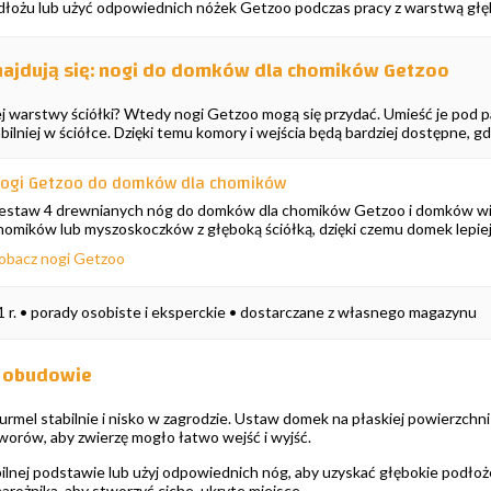
łożu lub użyć odpowiednich nóżek Getzoo podczas pracy z warstwą głęb
ajdują się: nogi do domków dla chomików Getzoo
j warstwy ściółki? Wtedy nogi Getzoo mogą się przydać. Umieść je po
abilniej w ściółce. Dzięki temu komory i wejścia będą bardziej dostępne, g
ogi Getzoo do domków dla chomików
estaw 4 drewnianych nóg do domków dla chomików Getzoo i domków wie
homików lub myszoskoczków z głęboką ściółką, dzięki czemu domek lepiej
obacz nogi Getzoo
1 r. • porady osobiste i eksperckie • dostarczane z własnego magazynu
 obudowie
mel stabilnie i nisko w zagrodzie. Ustaw domek na płaskiej powierzchni 
orów, aby zwierzę mogło łatwo wejść i wyjść.
lnej podstawie lub użyj odpowiednich nóg, aby uzyskać głębokie podłoż
arożnika, aby stworzyć ciche, ukryte miejsce.