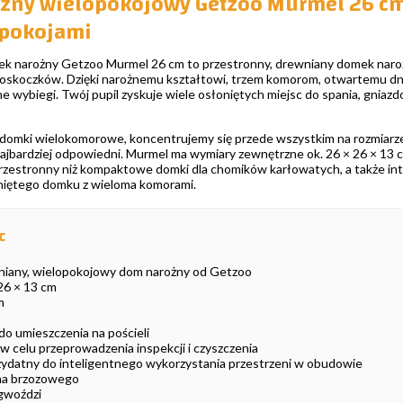
żny wielopokojowy Getzoo Murmel 26 cm
 pokojami
 narożny Getzoo Murmel 26 cm to przestronny, drewniany domek naroż
zoskoczków. Dzięki narożnemu kształtowi, trzem komorom, otwartemu dn
ne wybiegi. Twój pupil zyskuje wiele osłoniętych miejsc do spania, gni
 domki wielokomorowe, koncentrujemy się przede wszystkim na rozmiarze,
ajbardziej odpowiedni. Murmel ma wymiary zewnętrzne ok. 26 × 26 × 13 cm
przestronny niż kompaktowe domki dla chomików karłowatych, a także int
niętego domku z wieloma komorami.
c
niany, wielopokojowy dom narożny od Getzoo
26 × 13 cm
m
o umieszczenia na pościeli
 celu przeprowadzenia inspekcji i czyszczenia
zydatny do inteligentnego wykorzystania przestrzeni w obudowie
na brzozowego
gwoździ