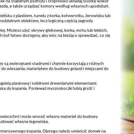
 na stabilnym podłożu i stopniowo układaj ściółkę wokół
iazda, a także urządzać komory według własnych upodobań.
lisku z piaskiem, tunelu z korka, kołowrotku, żerowisku lub
dzielnym obiektem, lecz logiczną częścią zagrody.
kę. Możesz użyć okrywy glebowej, korka, mchu lub lekkich,
ch był łatwo dostępny, aby móc na bieżąco sprawdzać, co się
 są zwierzętami stadnymi i chętnie korzystają z różnych
 do wieszania, materiałem do budowy gniazd i miejscami do
ąpielą piaskową i solidnymi drewnianymi elementami.
a do kopania. Ponieważ myszoskoczki lubią gryźć i
powierzchni i może wnosić własny materiał do budowy
 budować własne legowiska.
ntensywnego kopania. Dlatego należy umieścić domek na