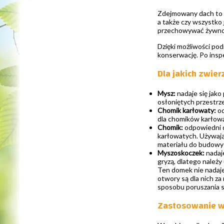
Zdejmowany dach to g
a także czy wszystko
przechowywać żywnoś
Dzięki możliwości pod
konserwację. Po inspe
Dla jakich zwie
Mysz:
nadaje się jako
osłoniętych przestrze
Chomik karłowaty:
od
dla chomików karłowa
Chomik:
odpowiedni d
karłowatych. Używają
materiału do budowy 
Myszoskoczek:
nadaj
gryzą, dlatego należy
Ten domek nie nadaje 
otwory są dla nich za 
sposobu poruszania s
Zastosowanie w