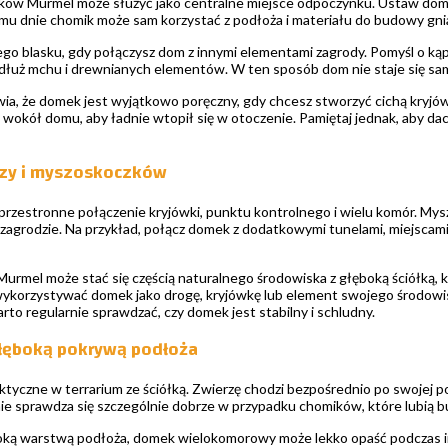
ów Murmel może służyć jako centralne miejsce odpoczynku. Ustaw domek
emu dnie chomik może sam korzystać z podłoża i materiału do budowy gn
o blasku, gdy połączysz dom z innymi elementami zagrody. Pomyśl o kąpie
zdłuż mchu i drewnianych elementów. W ten sposób dom nie staje się samo
wia, że domek jest wyjątkowo poręczny, gdy chcesz stworzyć cichą kryjów
 wokół domu, aby ładnie wtopił się w otoczenie. Pamiętaj jednak, aby da
zy i myszoskoczków
rzestronne połączenie kryjówki, punktu kontrolnego i wielu komór. Myszy
 zagrodzie. Na przykład, połącz domek z dodatkowymi tunelami, miejscami
urmel może stać się częścią naturalnego środowiska z głęboką ściółką, k
korzystywać domek jako drogę, kryjówkę lub element swojego środowisk
rto regularnie sprawdzać, czy domek jest stabilny i schludny.
głęboką pokrywą podłoża
ktyczne w terrarium ze ściółką. Zwierzę chodzi bezpośrednio po swojej 
nie sprawdza się szczególnie dobrze w przypadku chomików, które lubią
oką warstwą podłoża, domek wielokomorowy może lekko opaść podczas i