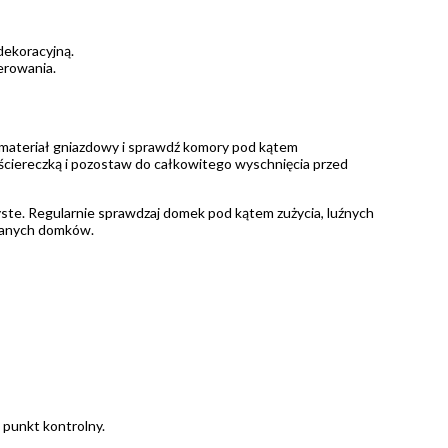
dekoracyjną.
erowania.
 materiał gniazdowy i sprawdź komory pod kątem
 ściereczką i pozostaw do całkowitego wyschnięcia przed
zyste. Regularnie sprawdzaj domek pod kątem zużycia, luźnych
nianych domków.
punkt kontrolny.