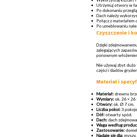
Utrzymuj otwory w ł
Po dokonaniu przeglą
Dach należy wykorzys
Połącz z materiałem 
Po umeblowaniu należy
Czyszczenie i k
Dzięki zdejmowanemu 
zalegających zapasów
ponownym włożenie
Nie używaj zbyt dużo 
części i śladów gryz
Materiał i specy
Materiał:
drewno brz
Wymiary:
ok. 26 × 26 
Otwory:
ok. Ø 7 cm.
Liczba pokoi:
3 pokoje
Dół:
otwarty spód.
Dach:
dach zdejmowa
Waga według produc
Zastosowanie:
domek 
Nadaje się dla:
myszy,