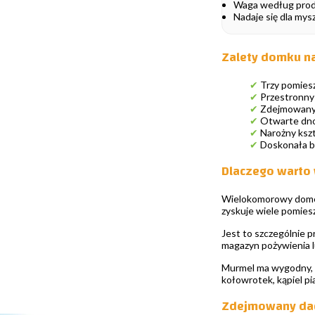
Waga według produ
Nadaje się dla my
Zalety domku n
✔
Trzy pomiesz
✔
Przestronny 
✔
Zdejmowany d
✔
Otwarte dno,
✔
Narożny kszt
✔
Doskonała ba
Dlaczego warto
Wielokomorowy domek 
zyskuje wiele pomiesz
Jest to szczególnie p
magazyn pożywienia lu
Murmel ma wygodny, n
kołowrotek, kąpiel pi
Zdejmowany dach