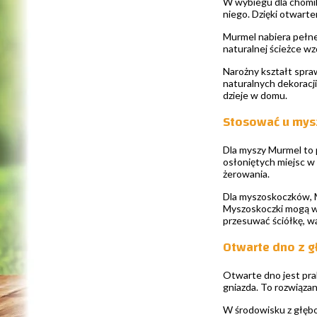
W wybiegu dla chomik
niego. Dzięki otwart
Murmel nabiera pełneg
naturalnej ścieżce w
Narożny kształt spra
naturalnych dekoracji
dzieje w domu.
Stosować u mys
Dla myszy Murmel to p
osłoniętych miejsc w
żerowania.
Dla myszoskoczków, M
Myszoskoczki mogą wy
przesuwać ściółkę, wa
Otwarte dno z 
Otwarte dno jest pra
gniazda. To rozwiąza
W środowisku z głęb