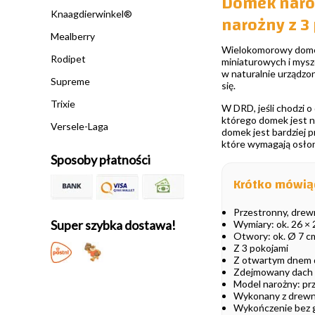
Domek naro
Knaagdierwinkel®
narożny z 3
Mealberry
Wielokomorowy domek
Rodipet
miniaturowych i mys
w naturalnie urządzo
Supreme
się.
Trixie
W DRD, jeśli chodzi o
którego domek jest n
Versele-Laga
domek jest bardziej 
które wymagają osło
Sposoby płatności
Krótko mówią
Przestronny, drew
Super szybka dostawa!
Wymiary: ok. 26 × 
Otwory: ok. Ø 7 c
Z 3 pokojami
Z otwartym dnem d
Zdejmowany dach w
Model narożny: pr
Wykonany z drew
Wykończenie bez 