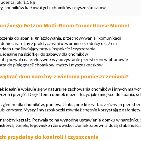
centa: ok. 1,1 kg
szy, chomików karłowatych, chomików i myszoskoczków
arożnego Getzoo Multi-Room Corner House Murmel
czenia do spania, gniazdowania, przechowywania i komunikacji
domek narożny z praktycznymi otworami o średnicy ok. 7 cm
ach umożliwiający łatwą inspekcję i czyszczenie
 idealne na ściółkę i do zabawy dla chomików
ałt pozwala na efektywne wykorzystanie przestrzeni w obudowie
za do pielęgnacji chomików, myszy i myszoskoczków
 wybrać dom narożny z wieloma pomieszczeniami?
idealnie wpisuje się w naturalne zachowania chomików i innych małych g
czeń i przejść. Dzięki temu domek może służyć jako miejsce do spania, s
rzyjemne dla chomików, ponieważ lubią one korzystać z różnych przestrzen
b korytarz. Myszy i myszoskoczki również chętnie korzystają z osłoniętych
arożny kształt. Pozwala to na wygodne ustawienie domku w narożniku za
askową, tunele, legowisko i żerowisko. Domek zapewnia dużą stabilność, n
: przydatny do kontroli i czyszczenia