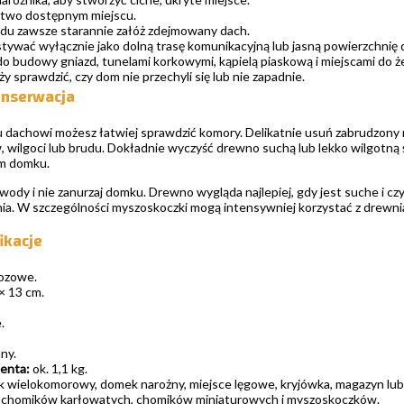
atwo dostępnym miejscu.
du zawsze starannie załóż zdejmowany dach.
tywać wyłącznie jako dolną trasę komunikacyjną lub jasną powierzchnię 
do budowy gniazd, tunelami korkowymi, kąpielą piaskową i miejscami do ż
 sprawdzić, czy dom nie przechyli się lub nie zapadnie.
onserwacja
dachowi możesz łatwiej sprawdzić komory. Delikatnie usuń zabrudzony
, wilgoci lub brudu. Dokładnie wyczyść drewno suchą lub lekko wilgotną
m domku.
wody i nie zanurzaj domku. Drewno wygląda najlepiej, gdy jest suche i c
ienia. W szczególności myszoskoczki mogą intensywniej korzystać z drew
fikacje
ozowe.
× 13 cm.
.
ny.
enta:
ok. 1,1 kg.
wielokomorowy, domek narożny, miejsce lęgowe, kryjówka, magazyn lub 
 chomików karłowatych, chomików miniaturowych i myszoskoczków.