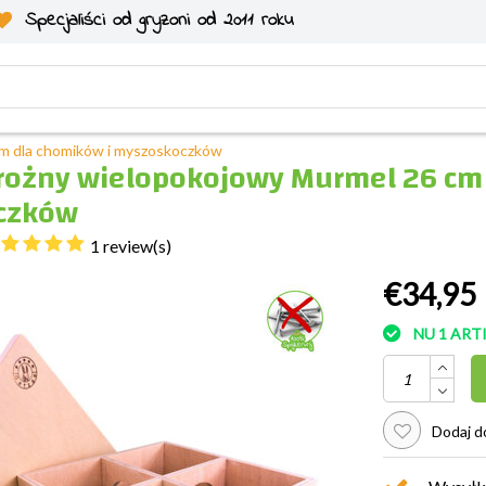
Specjaliści od gryzoni od 2011 roku
m dla chomików i myszoskoczków
ożny wielopokojowy Murmel 26 cm 
czków
1 review(s)
€34,95
NU 1 AR
Dodaj do