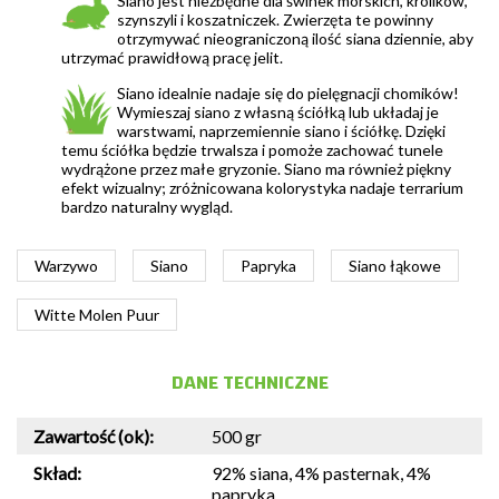
Siano jest niezbędne dla świnek morskich, królików,
szynszyli i koszatniczek. Zwierzęta te powinny
otrzymywać nieograniczoną ilość siana dziennie, aby
utrzymać prawidłową pracę jelit.
Siano idealnie nadaje się do pielęgnacji chomików!
Wymieszaj siano z własną ściółką lub układaj je
warstwami, naprzemiennie siano i ściółkę. Dzięki
temu ściółka będzie trwalsza i pomoże zachować tunele
wydrążone przez małe gryzonie. Siano ma również piękny
efekt wizualny; zróżnicowana kolorystyka nadaje terrarium
bardzo naturalny wygląd.
Warzywo
Siano
Papryka
Siano łąkowe
Witte Molen Puur
DANE TECHNICZNE
Zawartość (ok):
500 gr
Skład:
92% siana, 4% pasternak, 4%
papryka