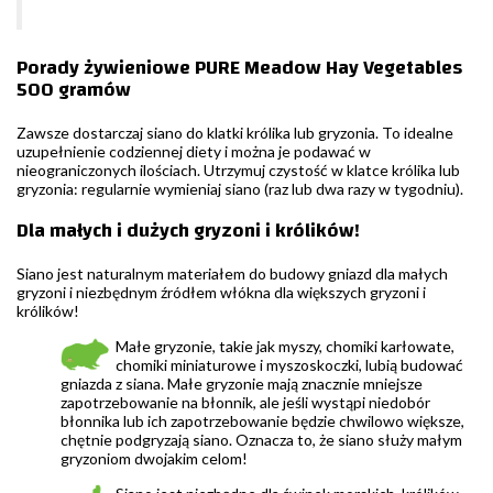
Porady żywieniowe PURE Meadow Hay Vegetables
500 gramów
Zawsze dostarczaj siano do klatki królika lub gryzonia. To idealne
uzupełnienie codziennej diety i można je podawać w
nieograniczonych ilościach. Utrzymuj czystość w klatce królika lub
gryzonia: regularnie wymieniaj siano (raz lub dwa razy w tygodniu).
Dla małych i dużych gryzoni i królików!
Siano jest naturalnym materiałem do budowy gniazd dla małych
gryzoni i niezbędnym źródłem włókna dla większych gryzoni i
królików!
Małe gryzonie, takie jak myszy, chomiki karłowate,
chomiki miniaturowe i myszoskoczki, lubią budować
gniazda z siana. Małe gryzonie mają znacznie mniejsze
zapotrzebowanie na błonnik, ale jeśli wystąpi niedobór
błonnika lub ich zapotrzebowanie będzie chwilowo większe,
chętnie podgryzają siano. Oznacza to, że siano służy małym
gryzoniom dwojakim celom!