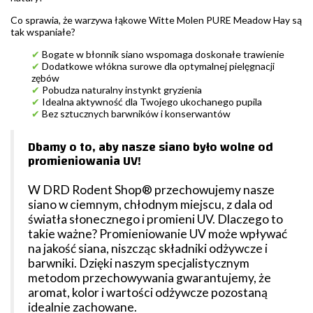
Co sprawia, że warzywa łąkowe Witte Molen PURE Meadow Hay są
tak wspaniałe?
✔
Bogate w błonnik siano wspomaga doskonałe trawienie
✔
Dodatkowe włókna surowe dla optymalnej pielęgnacji
zębów
✔
Pobudza naturalny instynkt gryzienia
✔
Idealna aktywność dla Twojego ukochanego pupila
✔
Bez sztucznych barwników i konserwantów
Dbamy o to, aby nasze siano było wolne od
promieniowania UV!
W DRD Rodent Shop® przechowujemy nasze
siano w ciemnym, chłodnym miejscu, z dala od
światła słonecznego i promieni UV. Dlaczego to
takie ważne? Promieniowanie UV może wpływać
na jakość siana, niszcząc składniki odżywcze i
barwniki. Dzięki naszym specjalistycznym
metodom przechowywania gwarantujemy, że
aromat, kolor i wartości odżywcze pozostaną
idealnie zachowane.