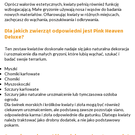
Oprócz walorów estetycznych, kwiaty pełnią również funkcję
wzbogacającą. Małe gryzonie używają nosa i wąsów do badania
nowych materiałów. Ofiarowując kwiaty w różnych miejscach,
zachęcasz do wąchania, poszukiwania i odkrywania.
Dla jakich zwierząt odpowiedni jest Pink Heaven
Deluxe?
Ten zestaw kwiatów doskonale nadaje się jako naturalna dekoracja
i urozmaicenie dla małych gryzoni, które lubią wąchać, szukać i
badać swoje terrarium.
Myszki
Chomiki karłowate
Chomiki
Myszoskoczki
Szczury karłowate
Szczury jako naturalne urozmaicenie lub tymczasowa ozdoba
ogrodu
Dla świnek morskich i królików kwiaty i zioła mogą być również
ciekawym urozmaiceniem, ale podstawą zawsze pozostaje siano,
odpowiednia karma i zioła odpowiednie dla gatunku. Dlatego kwiaty
należy traktować jako drobny dodatek, a nie jako podstawowy
pokarm.