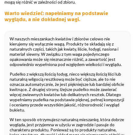
mogą się różnić w zależności od zbioru.
Warto wiedzieć: napełniamy na podstawie
wyglądu, a nie dokładnej wagi.
W naszych mieszankach kwiatów i zbiorów celowo nie
kierujemy się wyłącznie wagą. Produkty te składają się z
naturalnych części, takich jak kwiaty, liście, łodygi, nasiona i
materiał siewny. W związku z tym waga pojedynczego
opakowania może się nieznacznie różnić, a zawartość jest
odpowiednio wypełniona pod względem wielkości i wyglądu.
Pudełko z większą ilością łodyg, nieco większą ilością liści lub
naturalną wilgocią resztkową może być cięższe, ale to nie
oznacza automatycznie, że jest piękniejsze lub bardziej obficie
kwitnące. Z drugiej strony, lżejsze pudełko może zawierać
więcej zwiewnych kwiatów lub delikatnych resztek. Dlatego
wypełniamy pudełka na podstawie pięknej, pełnej kompozycji
i oceniamy przede wszystkim jakość, różnorodność i wygląd
bukietu.
W ten sposób otrzymujesz naturalną mieszankę, która dobrze
wygląda, jest przyjemna w użyciu w zagrodzie i pasuje do
charakteru produktu. Ponieważ są to produkty naturalne,
kolor, struktura, długość i skład mogą się nieznacznie różnić w