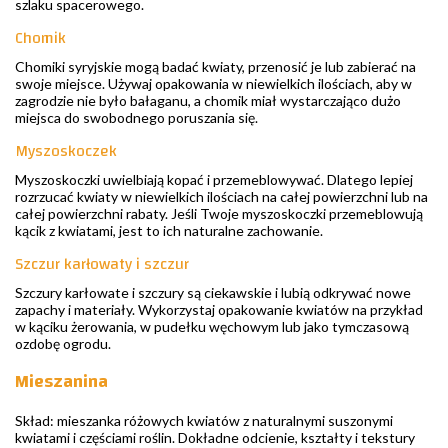
szlaku spacerowego.
Chomik
Chomiki syryjskie mogą badać kwiaty, przenosić je lub zabierać na
swoje miejsce. Używaj opakowania w niewielkich ilościach, aby w
zagrodzie nie było bałaganu, a chomik miał wystarczająco dużo
miejsca do swobodnego poruszania się.
Myszoskoczek
Myszoskoczki uwielbiają kopać i przemeblowywać. Dlatego lepiej
rozrzucać kwiaty w niewielkich ilościach na całej powierzchni lub na
całej powierzchni rabaty. Jeśli Twoje myszoskoczki przemeblowują
kącik z kwiatami, jest to ich naturalne zachowanie.
Szczur karłowaty i szczur
Szczury karłowate i szczury są ciekawskie i lubią odkrywać nowe
zapachy i materiały. Wykorzystaj opakowanie kwiatów na przykład
w kąciku żerowania, w pudełku węchowym lub jako tymczasową
ozdobę ogrodu.
Mieszanina
Skład: mieszanka różowych kwiatów z naturalnymi suszonymi
kwiatami i częściami roślin. Dokładne odcienie, kształty i tekstury