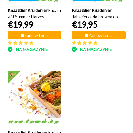
Knaagdier Kruidenier
Paczka
Knaagdier Kruidenier
ziół Summer Harvest
Tabakierka do drewna do
€19,99
€19,95
żucia o smaku smacznego
drewna
Zamów teraz
Zamów teraz
NA MAGAZYNIE
NA MAGAZYNIE
Knaagdier Kruidenier
Paczka