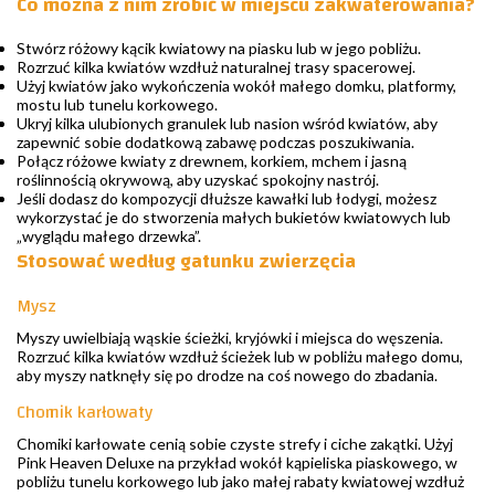
Co można z nim zrobić w miejscu zakwaterowania?
Stwórz różowy kącik kwiatowy na piasku lub w jego pobliżu.
Rozrzuć kilka kwiatów wzdłuż naturalnej trasy spacerowej.
Użyj kwiatów jako wykończenia wokół małego domku, platformy,
mostu lub tunelu korkowego.
Ukryj kilka ulubionych granulek lub nasion wśród kwiatów, aby
zapewnić sobie dodatkową zabawę podczas poszukiwania.
Połącz różowe kwiaty z drewnem, korkiem, mchem i jasną
roślinnością okrywową, aby uzyskać spokojny nastrój.
Jeśli dodasz do kompozycji dłuższe kawałki lub łodygi, możesz
wykorzystać je do stworzenia małych bukietów kwiatowych lub
„wyglądu małego drzewka”.
Stosować według gatunku zwierzęcia
Mysz
Myszy uwielbiają wąskie ścieżki, kryjówki i miejsca do węszenia.
Rozrzuć kilka kwiatów wzdłuż ścieżek lub w pobliżu małego domu,
aby myszy natknęły się po drodze na coś nowego do zbadania.
Chomik karłowaty
Chomiki karłowate cenią sobie czyste strefy i ciche zakątki. Użyj
Pink Heaven Deluxe na przykład wokół kąpieliska piaskowego, w
pobliżu tunelu korkowego lub jako małej rabaty kwiatowej wzdłuż