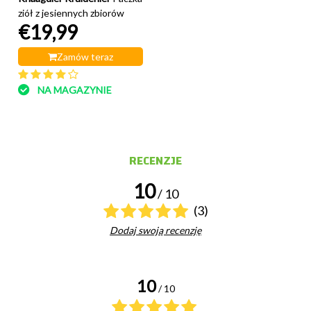
ziół z jesiennych zbiorów
€19,99
Zamów teraz
NA MAGAZYNIE
RECENZJE
10
/ 10
(3)
Dodaj swoją recenzję
10
/ 10