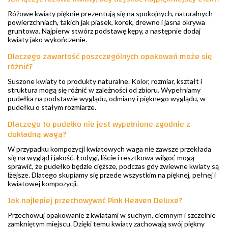
Różowe kwiaty pięknie prezentują się na spokojnych, naturalnych
powierzchniach, takich jak piasek, korek, drewno i jasna okrywa
gruntowa. Najpierw stwórz podstawę kępy, a następnie dodaj
kwiaty jako wykończenie.
Dlaczego zawartość poszczególnych opakowań może się
różnić?
Suszone kwiaty to produkty naturalne. Kolor, rozmiar, kształt i
struktura mogą się różnić w zależności od zbioru. Wypełniamy
pudełka na podstawie wyglądu, odmiany i pięknego wyglądu, w
pudełku o stałym rozmiarze.
Dlaczego to pudełko nie jest wypełnione zgodnie z
dokładną wagą?
W przypadku kompozycji kwiatowych waga nie zawsze przekłada
się na wygląd i jakość. Łodygi, liście i resztkowa wilgoć mogą
sprawić, że pudełko będzie cięższe, podczas gdy zwiewne kwiaty są
lżejsze. Dlatego skupiamy się przede wszystkim na pięknej, pełnej i
kwiatowej kompozycji.
Jak najlepiej przechowywać Pink Heaven Deluxe?
Przechowuj opakowanie z kwiatami w suchym, ciemnym i szczelnie
zamkniętym miejscu. Dzięki temu kwiaty zachowają swój piękny