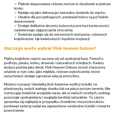
✔
Pięknie dopasowany różowy motyw w obudowie w jednym
kroku
✔
Nadaje się jako dekoracja i naturalny dodatek do węchu
✔
Idealne dla początkujących, ponieważ kolory są już ładnie
dopasowane
✔
Dodaje delikatne akcenty kolorystyczne bez konieczności
nadmiernego zagęszczania otoczenia
✔
Świetnie nadaje się do wiosennych motywów, różowych
krajobrazów, łąk kwiatowych i kącików inspiracji
Dlaczego warto wybrać Pink Heaven Deluxe?
Piękny krajobraz często zaczyna się od spokojnej bazy. Pomyśl o
podłożu, piasku, korku, drewnie i naturalnych ścieżkach. Kwiaty
dodasz później jako detal. Pink Heaven Deluxe został stworzony
właśnie w tym celu: jako miękkie, różowe wykończenie, które
natychmiast dodaje ogrodowi więcej atmosfery.
Możesz rozsypać niewielką ilość kwiatów wzdłuż ścieżki, na
płaskowyżu, wokół małego domku lub na piaszczystym terenie. Nie
rozrzucając kwiatów wszędzie naraz, ale w małych strefach, wybieg
pozostaje spokojniejszy i wygląda bardziej naturalnie. To często
sprawdza się najlepiej w przypadku chomików i myszoskoczków,
ponieważ zwierzę nadal ma zapewnione swobodne ścieżki i otwarte
przestrzenie.