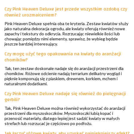
Czy Pink Heaven Deluxe jest przede wszystkim ozdobą czy
również urozmaiceniem?
Pink Heaven Deluxe spełnia oba te kryteria. Zestaw kwiatów służy
jako naturalna dekoracja ogrodu, ale kwiaty oferują również nowe
zapachy i tekstury do odkrycia. Rozrzucając niewielkie ilości lub
chowając pomiędzy nimi elementy, sprawisz, że wybieg będzie
jeszcze bardziej interesujący.
Czy mogę użyć tego opakowania na kwiaty do aranżacji
chomików?
Tak, ten zestaw doskonale nadaje się do aranżacji przestrzeni dla
chomików. Różowe odcienie nadają terrarium delikatny wygląd i
pięknie komponują się z piaskiem, drewnem, korkiem, mchem i
naturalnymi dodatkami.
Czy Pink Heaven Deluxe nadaje się również do pielęgnacji
gerbili?
Tak, Pink Heaven Deluxe można również wykorzystać do aranżacji
przestrzeni dla myszoskoczków. Myszoskoczki lubią kopać i
przenosić materiały, dlatego lepiej jest sadzić kwiaty w małych
strefach lub rozrzucać je częściowo po podłożu.
Jak łączyć różowe kwiaty, aby uzyskać najpiękniejszy efekt?