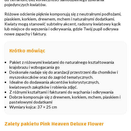
pojedynczych kwiatów.
Różowe odcienie pięknie komponują się z neutralnymi podłożami,
piaskiem, korkiem, drewnem, mchem i naturalnymi dodatkami.
Kwiaty mogą stanowić subtelny akcent, radosny kwiatowy kącik
lub miejsce do węszenia i odkrywania, gdzie Twój pupil odkrywa
nowe zapachy i faktury.
Krótko mówiąc
Pakiet z różowymi kwiatami do naturalnego kształtowania
krajobrazu i wzbogacania go
Doskonale nadaje się do aranżacji przestrzeni dla chomików i
myszoskoczków oraz do zagród tematycznych.
Idealne do dodawania akcentów kolorystycznych,
kwiatowych zakątków i robienia zdjęć.
Z różnymi kształtami i fakturami do wąchania i odkrywania
Dobrze komponuje się z drewnem, korkiem, mchem, piaskiem i
pastelowymi dodatkami
Wymiary kojca: 37 × 25 cm
Zalety pakietu Pink Heaven Deluxe Flower