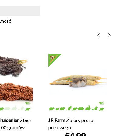
ywność
Knaagd
Zbiory
€9,95
NA
ruidenier
Zbiór
JR Farm
Zbiory prosa
 100 gramów
perłowego