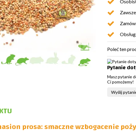
Osobist
Zawsze 
Zamówio
Obsługa
Poleć ten pro
Pytanie do
Masz pytanie d
Ci pomożemy!
Wyślij pytani
KTU
asion prosa: smaczne wzbogacenie pożyw