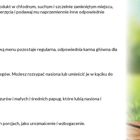
odukt w chłodnym, suchym i szczelnie zamkniętym miejscu,
ierzęcia i podawaj mu naprzemiennie inne odpowiednie
tawą menu pozostaje regularna, odpowiednia karma główna dla
iegów. Możesz rozsypać nasiona lub umieścić je w kąciku do
ów i małych i średnich papug, które lubią nasiona i
ch porcjach, jako urozmaicenie i wzbogacenie.