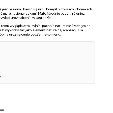
 jeść nasiona i bawić się nimi. Pomyśl o myszach, chomikach
ać małe nasiona łapkami. Małe i średnie papugi również
zrywkę i urozmaicenie w zagrodzie.
 temu wygląda atrakcyjnie, pachnie naturalnie i zachęca do
b wykorzystać jako element naturalnej aranżacji. Dla
osób na urozmaicenie codziennego menu.
w
enu