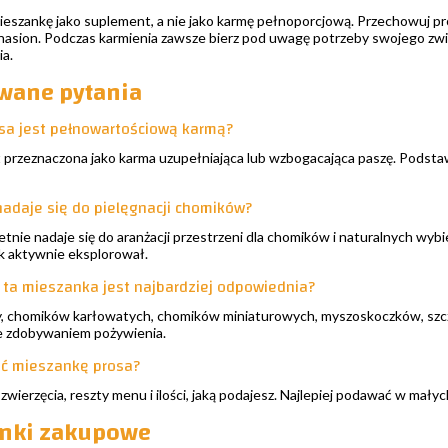
eszankę jako suplement, a nie jako karmę pełnoporcjową. Przechowuj pr
nasion. Podczas karmienia zawsze bierz pod uwagę potrzeby swojego zw
a.
wane pytania
sa jest pełnowartościową karmą?
st przeznaczona jako karma uzupełniająca lub wzbogacająca paszę. Pods
nadaje się do pielęgnacji chomików?
etnie nadaje się do aranżacji przestrzeni dla chomików i naturalnych wyb
k aktywnie eksplorował.
t ta mieszanka jest najbardziej odpowiednia?
y, chomików karłowatych, chomików miniaturowych, myszoskoczków, szczur
e zdobywaniem pożywienia.
ć mieszankę prosa?
zwierzęcia, reszty menu i ilości, jaką podajesz. Najlepiej podawać w mały
inki zakupowe