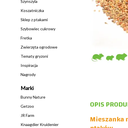
Szynszyla
Koszatniczka
Sklep z ptakami
Szybowiec cukrowy
Fretka
Zwierzęta ogrodowe
Tematy gryzoni
Inspiracja
Nagrody
Marki
Bunny Nature
OPIS PRODU
Getzoo
JR Farm
Mieszanka n
Knaagdier Kruidenier