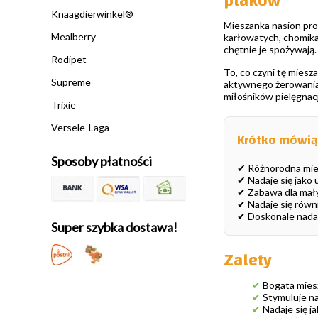
ptaków
Knaagdierwinkel®
Mieszanka nasion pros
Mealberry
karłowatych, chomikac
chętnie je spożywają.
Rodipet
To, co czyni tę miesz
Supreme
aktywnego żerowania.
miłośników pielęgnac
Trixie
Versele-Laga
Krótko mówią
Sposoby płatności
✔ Różnorodna mie
✔ Nadaje się jako
✔ Zabawa dla małyc
✔ Nadaje się równi
✔ Doskonale nadaj
Super szybka dostawa!
Zalety
✔
Bogata miesz
✔
Stymuluje na
✔
Nadaje się j