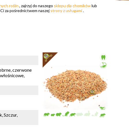
nych roślin
, zajrzyj do naszego
sklepu dla chomików
lub
y Ci za pośrednictwem naszej
strony z usługami
.
rebrne, czerwone
 włośnicowe,
, Szczur,