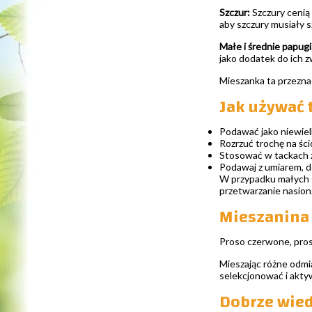
Szczur:
Szczury cenią 
aby szczury musiały sz
Małe i średnie papugi
jako dodatek do ich 
Mieszanka ta przezna
Jak używać 
Podawać jako niewiel
Rozrzuć trochę na śc
Stosować w tackach 
Podawaj z umiarem, d
W przypadku małych gr
przetwarzanie nasion
Mieszanina
Proso czerwone, proso
Mieszając różne odmia
selekcjonować i aktyw
Dobrze wied