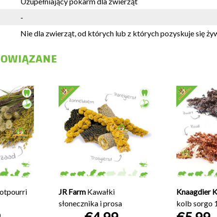
Uzupełniający pokarm dla zwierząt
-
Nie dla zwierząt, od których lub z których pozyskuje się ż
POWIĄZANE
otpourri
JR Farm
Kawałki
Knaagdier K
słonecznika i prosa
kolb sorgo