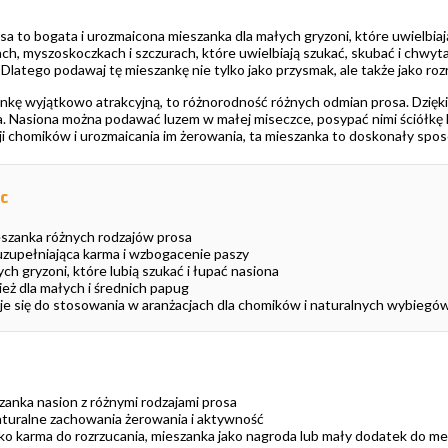
a to bogata i urozmaicona mieszanka dla małych gryzoni, które uwielbiają
h, myszoskoczkach i szczurach, które uwielbiają szukać, skubać i chwyt
 Dlatego podawaj tę mieszankę nie tylko jako przysmak, ale także jako ro
ankę wyjątkowo atrakcyjną, to różnorodność różnych odmian prosa. Dzięki
 Nasiona można podawać luzem w małej miseczce, posypać nimi ściółkę lu
ji chomików i urozmaicania im żerowania, ta mieszanka to doskonały sp
c
szanka różnych rodzajów prosa
 uzupełniająca karma i wzbogacenie paszy
h gryzoni, które lubią szukać i łupać nasiona
eż dla małych i średnich papug
e się do stosowania w aranżacjach dla chomików i naturalnych wybiegó
anka nasion z różnymi rodzajami prosa
turalne zachowania żerowania i aktywność
ako karma do rozrzucania, mieszanka jako nagroda lub mały dodatek do m