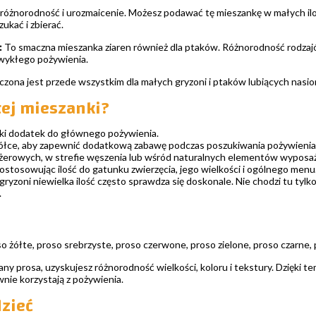
różnorodność i urozmaicenie. Możesz podawać tę mieszankę w małych ilośc
ukać i zbierać.
:
To smaczna mieszanka ziaren również dla ptaków. Różnorodność rodzajó
zwykłego pożywienia.
czona jest przede wszystkim dla małych gryzoni i ptaków lubiących nasio
tej mieszanki?
ki dodatek do głównego pożywienia.
iółce, aby zapewnić dodatkową zabawę podczas poszukiwania pożywienia
żerowych, w strefie węszenia lub wśród naturalnych elementów wyposaż
ostosowując ilość do gatunku zwierzęcia, jego wielkości i ogólnego menu
yzoni niewielka ilość często sprawdza się doskonale. Nie chodzi tu tylko 
.
 żółte, proso srebrzyste, proso czerwone, proso zielone, proso czarne, p
ny prosa, uzyskujesz różnorodność wielkości, koloru i tekstury. Dzięki tem
nie korzystają z pożywienia.
zieć