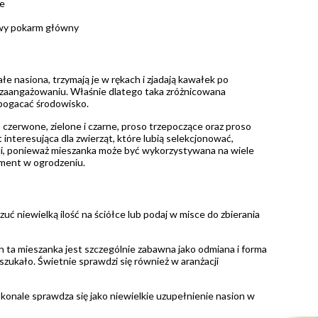
ie
iowy pokarm główny
łe nasiona, trzymają je w rękach i zjadają kawałek po
 zaangażowaniu. Właśnie dlatego taka zróżnicowana
zbogacać środowisko.
 czerwone, zielone i czarne, proso trzepoczące oraz proso
 interesująca dla zwierząt, które lubią selekcjonować,
eli, ponieważ mieszanka może być wykorzystywana na wiele
ement w ogrodzeniu.
uć niewielką ilość na ściółce lub podaj w misce do zbierania
ta mieszanka jest szczególnie zabawna jako odmiana i forma
zukało. Świetnie sprawdzi się również w aranżacji
konale sprawdza się jako niewielkie uzupełnienie nasion w