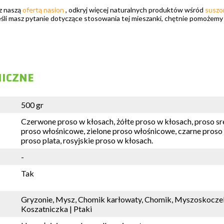
 z naszą
ofertą nasion
, odkryj więcej naturalnych produktów wśród
suszo
jeśli masz pytanie dotyczące stosowania tej mieszanki, chętnie pomożem
NICZNE
500 gr
Czerwone proso w kłosach, żółte proso w kłosach, proso s
proso włośnicowe, zielone proso włośnicowe, czarne proso
proso plata, rosyjskie proso w kłosach.
-
Tak
Gryzonie, Mysz, Chomik karłowaty, Chomik, Myszoskoczek
Koszatniczka | Ptaki