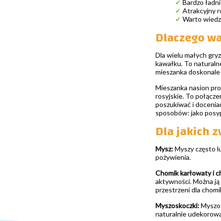
✔
Bardzo ładni
✔
Atrakcyjny r
✔
Warto wiedzi
Dlaczego wa
Dla wielu małych gryz
kawałku. To naturaln
mieszanka doskonale 
Mieszanka nasion pros
rosyjskie. To połącze
poszukiwać i docenia
sposobów: jako posyp
Dla jakich 
Mysz:
Myszy często lu
pożywienia.
Chomik karłowaty i c
aktywności. Można ją 
przestrzeni dla chom
Myszoskoczki:
Myszos
naturalnie udekorowa