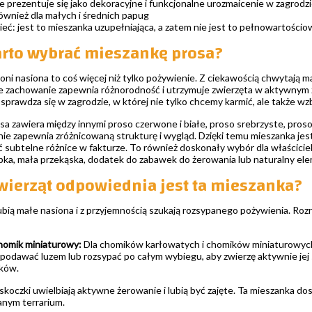
e prezentuje się jako dekoracyjne i funkcjonalne urozmaicenie w zagrodz
ównież dla małych i średnich papug
eć: jest to mieszanka uzupełniająca, a zatem nie jest to pełnowartośc
rto wybrać mieszankę prosa?
oni nasiona to coś więcej niż tylko pożywienie. Z ciekawością chwytają ma
e zachowanie zapewnia różnorodność i utrzymuje zwierzęta w aktywnym
sprawdza się w zagrodzie, w której nie tylko chcemy karmić, ale także w
a zawiera między innymi proso czerwone i białe, proso srebrzyste, proso
nie zapewnia zróżnicowaną strukturę i wygląd. Dzięki temu mieszanka jest
ć subtelne różnice w fakturze. To również doskonały wybór dla właścici
ka, mała przekąska, dodatek do zabawek do żerowania lub naturalny el
zwierząt odpowiednia jest ta mieszanka?
bią małe nasiona i z przyjemnością szukają rozsypanego pożywienia. Rozrz
homik miniaturowy:
Dla chomików karłowatych i chomików miniaturowych 
podawać luzem lub rozsypać po całym wybiegu, aby zwierzę aktywnie jej s
ików.
koczki uwielbiają aktywne żerowanie i lubią być zajęte. Ta mieszanka dos
nym terrarium.