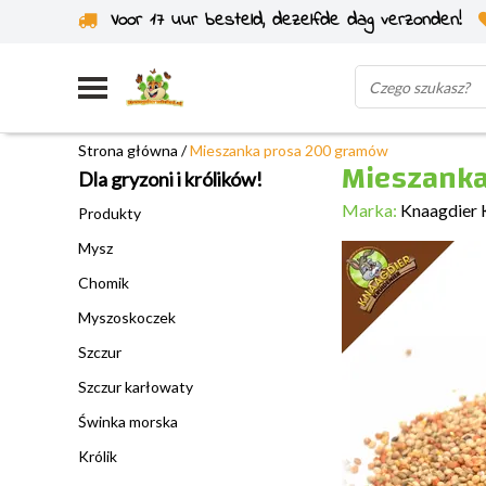
Voor 17 uur besteld, dezelfde dag verzonden!
Wysyłka z własnego magazynu
Strona główna
/
Mieszanka prosa 200 gramów
Mieszanka
Dla gryzoni i królików!
Marka:
Knaagdier 
Produkty
Mysz
Chomik
Myszoskoczek
Szczur
Szczur karłowaty
Świnka morska
Królik