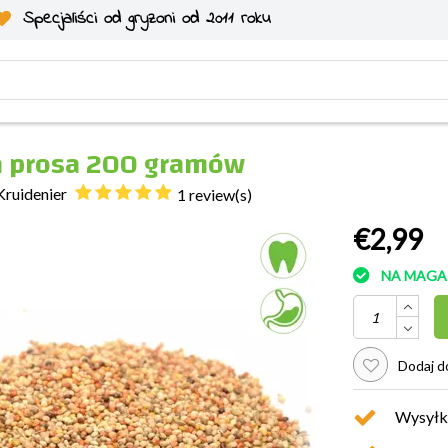
Specjaliści od gryzoni od 2011 roku
 prosa 200 gramów
Kruidenier
1 review(s)
€2,99
NA MAGA
Dodaj do
Wysyłk