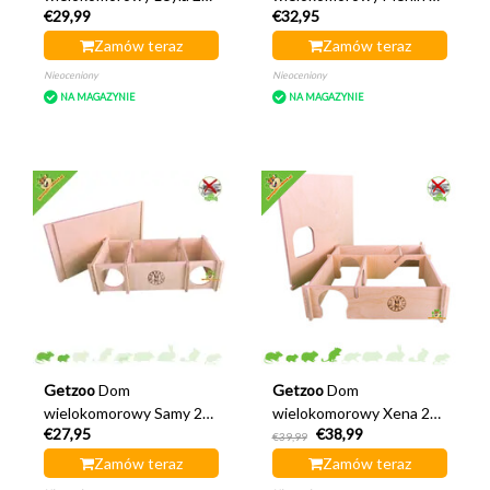
€29,99
€32,95
cm
cm
Zamów teraz
Zamów teraz
Nieoceniony
Nieoceniony
NA MAGAZYNIE
NA MAGAZYNIE
Getzoo
Dom
Getzoo
Dom
wielokomorowy Samy 28
wielokomorowy Xena 29
€27,95
€38,99
cm
cm
€39,99
Zamów teraz
Zamów teraz