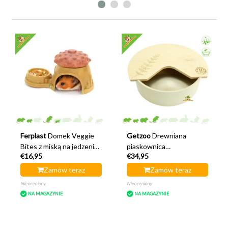
Ferplast
Domek Veggie
Getzoo
Drewniana
Bites z miską na jedzenie
piaskownica
€16,95
€34,95
19 cm
Hamsterscaping Sheet
25 cm
Zamów teraz
Zamów teraz
Nieoceniony
Nieoceniony
NA MAGAZYNIE
NA MAGAZYNIE