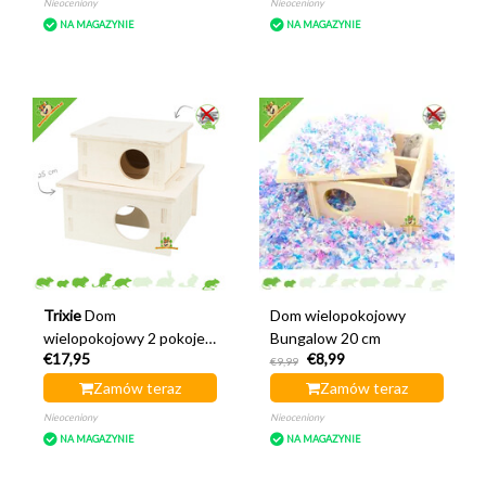
Nieoceniony
Nieoceniony
NA MAGAZYNIE
NA MAGAZYNIE
Trixie
Dom
Dom wielopokojowy
wielopokojowy 2 pokoje
Bungalow 20 cm
€17,95
€8,99
25 x 25 cm
€9,99
Zamów teraz
Zamów teraz
Nieoceniony
Nieoceniony
NA MAGAZYNIE
NA MAGAZYNIE