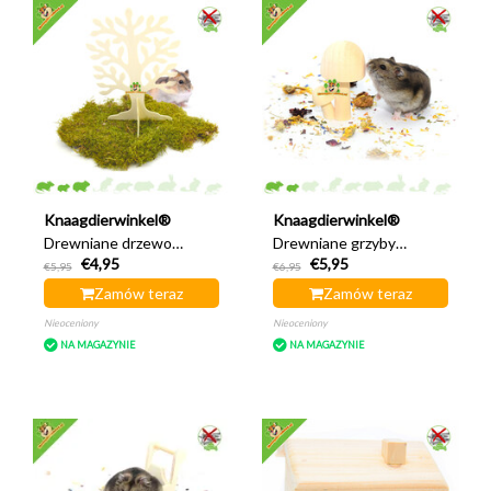
Knaagdierwinkel®
Knaagdierwinkel®
Drewniane drzewo
Drewniane grzyby
€4,95
€5,95
dekoracyjne
dekoracyjne do
€5,95
€6,95
Hamsterscaping 30 cm
chomików 8,5 cm
Zamów teraz
Zamów teraz
Nieoceniony
Nieoceniony
NA MAGAZYNIE
NA MAGAZYNIE