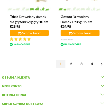
Trixie
Drewniany domek
Getzoo
Drewniany
dla gryzoni wygięty 40 cm
Domek Dzungi 15 cm
€29,95
€24,95
Zamów teraz
Zamów teraz
Nieoceniony
NA MAGAZYNIE
NA MAGAZYNIE
1
2
3
4
OBSŁUGA KLIENTA
MOJE KONTO
INTERNATIONAL
SUPER SZYBKA DOSTAWA!