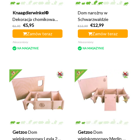
Knaagdierwinkel®
Dom narożny w
Dekoracja chomikowa
Schwarzwaldzie
€5,95
€12,99
drewniana Dixie 8 cm
€6,95
€13,99
Zamów teraz
Zamów teraz
Nieoceniony
Nieoceniony
NA MAGAZYNIE
NA MAGAZYNIE
Getzoo
Dom
Getzoo
Dom
wielokomorowy Leyla 28
wielokomorowy Merlin 28