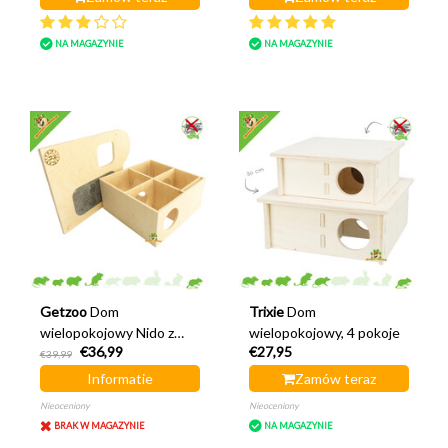
NA MAGAZYNIE
NA MAGAZYNIE
Getzoo
Dom
Trixie
Dom
wielopokojowy Nido z
wielopokojowy, 4 pokoje
€36,99
€27,95
dachem odpornym na
€39,99
gwoździe 25 cm
Informatie
Zamów teraz
Nieoceniony
Nieoceniony
BRAK W MAGAZYNIE
NA MAGAZYNIE