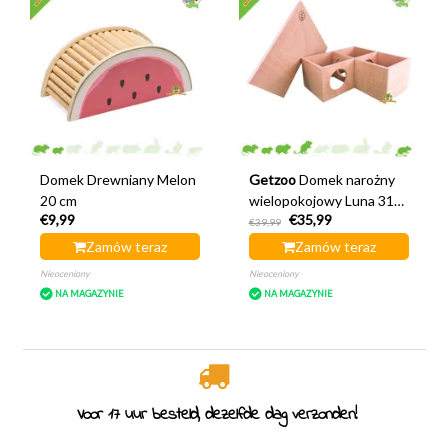
Domek Drewniany Melon
Getzoo
Domek narożny
20 cm
wielopokojowy Luna 31
€9,99
€35,99
cm
€39,99
Zamów teraz
Zamów teraz
Nieoceniony
Nieoceniony
NA MAGAZYNIE
NA MAGAZYNIE
eld, dezelfde dag verzonden!
Specjaliści od gry