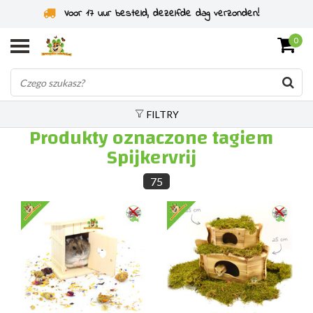
Specjaliści od gryzoni od 2011 roku
0
FILTRY
Produkty oznaczone tagiem
Spijkervrij
75