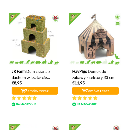
JR Farm
Dom z siana z
HayPigs
Domek do
dachem w kształcie
zabawy z tektury 33 cm
€8,95
€11,95
kwiatu
Zamów teraz
Zamów teraz
NA MAGAZYNIE
NA MAGAZYNIE