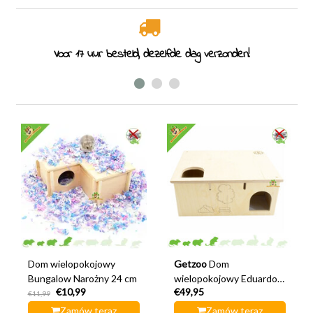
Specjaliści od gryzoni od 2011 roku
Dom wielopokojowy
Getzoo
Dom
Bungalow Narożny 24 cm
wielopokojowy Eduardo
€10,99
€49,95
30 cm
€11,99
Zamów teraz
Zamów teraz