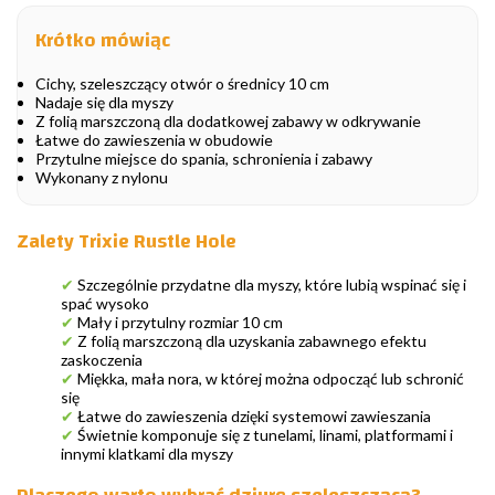
Krótko mówiąc
Cichy, szeleszczący otwór o średnicy 10 cm
Nadaje się dla myszy
Z folią marszczoną dla dodatkowej zabawy w odkrywanie
Łatwe do zawieszenia w obudowie
Przytulne miejsce do spania, schronienia i zabawy
Wykonany z nylonu
Zalety Trixie Rustle Hole
✔
Szczególnie przydatne dla myszy, które lubią wspinać się i
spać wysoko
✔
Mały i przytulny rozmiar 10 cm
✔
Z folią marszczoną dla uzyskania zabawnego efektu
zaskoczenia
✔
Miękka, mała nora, w której można odpocząć lub schronić
się
✔
Łatwe do zawieszenia dzięki systemowi zawieszania
✔
Świetnie komponuje się z tunelami, linami, platformami i
innymi klatkami dla myszy