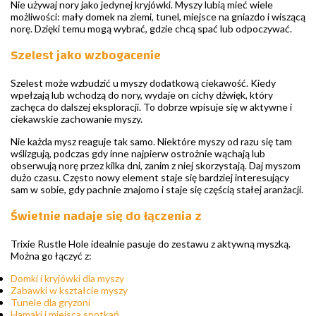
Nie używaj nory jako jedynej kryjówki. Myszy lubią mieć wiele
możliwości: mały domek na ziemi, tunel, miejsce na gniazdo i wiszącą
norę. Dzięki temu mogą wybrać, gdzie chcą spać lub odpoczywać.
Szelest jako wzbogacenie
Szelest może wzbudzić u myszy dodatkową ciekawość. Kiedy
wpełzają lub wchodzą do nory, wydaje on cichy dźwięk, który
zachęca do dalszej eksploracji. To dobrze wpisuje się w aktywne i
ciekawskie zachowanie myszy.
Nie każda mysz reaguje tak samo. Niektóre myszy od razu się tam
wślizgują, podczas gdy inne najpierw ostrożnie wąchają lub
obserwują norę przez kilka dni, zanim z niej skorzystają. Daj myszom
dużo czasu. Często nowy element staje się bardziej interesujący
sam w sobie, gdy pachnie znajomo i staje się częścią stałej aranżacji.
Świetnie nadaje się do łączenia z
Trixie Rustle Hole idealnie pasuje do zestawu z aktywną myszką.
Można go łączyć z:
Domki i kryjówki dla myszy
Zabawki w kształcie myszy
Tunele dla gryzoni
Hamaki i miejsca spotkań