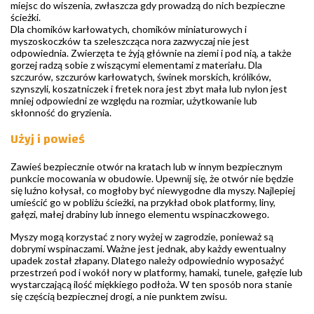
miejsc do wiszenia, zwłaszcza gdy prowadzą do nich bezpieczne
ścieżki.
Dla chomików karłowatych, chomików miniaturowych i
myszoskoczków ta szeleszcząca nora zazwyczaj nie jest
odpowiednia. Zwierzęta te żyją głównie na ziemi i pod nią, a także
gorzej radzą sobie z wiszącymi elementami z materiału. Dla
szczurów, szczurów karłowatych, świnek morskich, królików,
szynszyli, koszatniczek i fretek nora jest zbyt mała lub nylon jest
mniej odpowiedni ze względu na rozmiar, użytkowanie lub
skłonność do gryzienia.
Użyj i powieś
Zawieś bezpiecznie otwór na kratach lub w innym bezpiecznym
punkcie mocowania w obudowie. Upewnij się, że otwór nie będzie
się luźno kołysał, co mogłoby być niewygodne dla myszy. Najlepiej
umieścić go w pobliżu ścieżki, na przykład obok platformy, liny,
gałęzi, małej drabiny lub innego elementu wspinaczkowego.
Myszy mogą korzystać z nory wyżej w zagrodzie, ponieważ są
dobrymi wspinaczami. Ważne jest jednak, aby każdy ewentualny
upadek został złapany. Dlatego należy odpowiednio wyposażyć
przestrzeń pod i wokół nory w platformy, hamaki, tunele, gałęzie lub
wystarczającą ilość miękkiego podłoża. W ten sposób nora stanie
się częścią bezpiecznej drogi, a nie punktem zwisu.