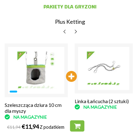
PAKIETY DLA GRYZONI
Plus Ketting
Linka Łańcucha (2 sztuki)
Linka Łańcucha (2 sztuki)
Szeleszcząca dziura 10 cm
NA MAGAZYNIE
NA MAGAZYNIE
dla myszy
NA MAGAZYNIE
€11,94
€11,94
Z podatkiem