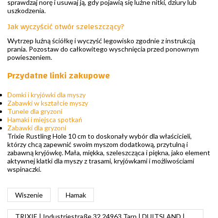
sprawdzaj norę i usuwaj ją, gdy pojawią się luźne nitki, dziury lub
uszkodzenia.
Jak wyczyścić otwór szeleszczący?
Wytrzep luźną ściółkę i wyczyść legowisko zgodnie z instrukcją
prania. Pozostaw do całkowitego wyschnięcia przed ponownym
powieszeniem.
Przydatne linki zakupowe
Domki i kryjówki dla myszy
Zabawki w kształcie myszy
Tunele dla gryzoni
Hamaki i miejsca spotkań
Zabawki dla gryzoni
Trixie Rustling Hole 10 cm to doskonały wybór dla właścicieli,
którzy chcą zapewnić swoim myszom dodatkową, przytulną i
zabawną kryjówkę. Mała, miękka, szeleszcząca i piękna, jako element
aktywnej klatki dla myszy z trasami, kryjówkami i możliwościami
wspinaczki.
Wiszenie
Hamak
TRIXIE | Industriestraße 32 24963 Tarp | DUITSLAND |