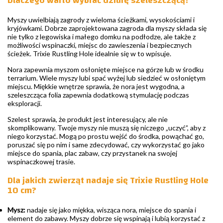
Dlaczego warto wybrać dziurę szeleszczącą?
Myszy uwielbiają zagrody z wieloma ścieżkami, wysokościami i
kryjówkami. Dobrze zaprojektowana zagroda dla myszy składa się
nie tylko z legowiska i małego domku na podłodze, ale także z
możliwości wspinaczki, miejsc do zawieszenia i bezpiecznych
ścieżek. Trixie Rustling Hole idealnie się w to wpisuje.
Nora zapewnia myszom osłonięte miejsce na górze lub w środku
terrarium. Wiele myszy lubi spać wyżej lub siedzieć w osłoniętym
miejscu. Miękkie wnętrze sprawia, że nora jest wygodna, a
szeleszcząca folia zapewnia dodatkową stymulację podczas
eksploracji.
Szelest sprawia, że produkt jest interesujący, ale nie
skomplikowany. Twoje myszy nie muszą się niczego „uczyć”, aby z
niego korzystać. Mogą po prostu wejść do środka, powąchać go,
poruszać się po nim i same zdecydować, czy wykorzystać go jako
miejsce do spania, plac zabaw, czy przystanek na swojej
wspinaczkowej trasie.
Dla jakich zwierząt nadaje się Trixie Rustling Hole
10 cm?
Mysz:
nadaje się jako miękka, wisząca nora, miejsce do spania i
element do zabawy. Myszy dobrze się wspinają i lubią korzystać z