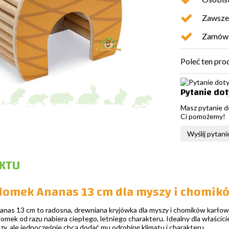
Zawsze 
Zamówio
Poleć ten pro
Pytanie do
Masz pytanie d
Ci pomożemy!
Wyślij pytani
KTU
domek Ananas 13 cm dla myszy i chomikó
as 13 cm to radosna, drewniana kryjówka dla myszy i chomików karłowa
mek od razu nabiera ciepłego, letniego charakteru. Idealny dla właścic
y, ale jednocześnie chcą dodać mu odrobinę klimatu i charakteru.