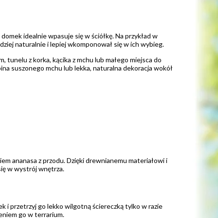
omek idealnie wpasuje się w ściółkę. Na przykład w
iej naturalnie i lepiej wkomponował się w ich wybieg.
, tunelu z korka, kącika z mchu lub małego miejsca do
ina suszonego mchu lub lekka, naturalna dekoracja wokół
em ananasa z przodu. Dzięki drewnianemu materiałowi i
ię w wystrój wnętrza.
 i przetrzyj go lekko wilgotną ściereczką tylko w razie
niem go w terrarium.