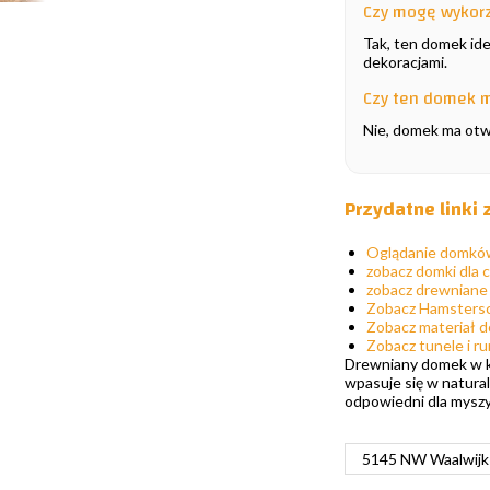
Czy mogę wykorz
Tak, ten domek ide
dekoracjami.
Czy ten domek 
Nie, domek ma otw
Przydatne linki
Oglądanie domków
zobacz domki dla
zobacz drewniane
Zobacz Hamsters
Zobacz materiał d
Zobacz tunele i ru
Drewniany domek w ksz
wpasuje się w natura
odpowiedni dla myszy
5145 NW Waalwijk 