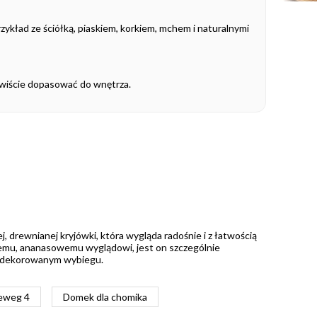
zykład ze ściółką, piaskiem, korkiem, mchem i naturalnymi
ywiście dopasować do wnętrza.
, drewnianej kryjówki, która wygląda radośnie i z łatwością
nemu, ananasowemu wyglądowi, jest on szczególnie
e udekorowanym wybiegu.
ieweg 4
Domek dla chomika