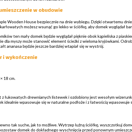
 umieszczenie w obudowie
le Wooden House bezpiecznie na dnie wybiegu. Dzięki otwartemu dnie d
arłowatych możesz wsunąć go lekko w ściółkę, aby domek wyglądał bardz
mików ten mały domek będzie wyglądał pięknie obok kąpieliska z piaskiem
ie dla myszy może stanowić element ścieżki z wieloma kryjówkami. Odrob
ałt ananasa będzie jeszcze bardziej wtapiał się w wystrój.
ar i wykończenie
 × 18 cm.
z łukowatych drewnianych listewek i ozdobiony jest wesołym wizerunki
 idealnie wpasowuje się w naturalne podłoże i z łatwością wpasowuje s
rewno tak suche, jak to możliwe. Wytrzep luźną ściółkę, wyszczotkuj domek
 pozostaw domek do dokładnego wyschnięcia przed ponownym umieszcze