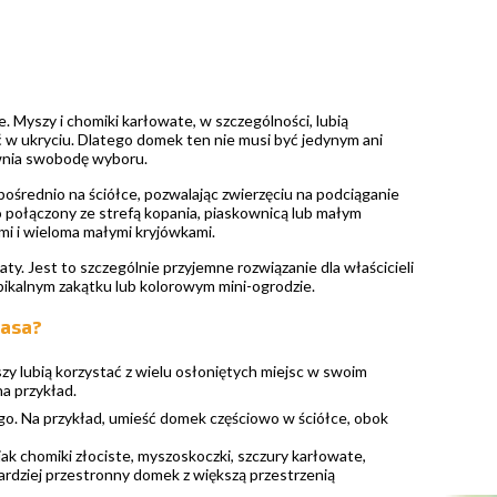
Myszy i chomiki karłowate, w szczególności, lubią
ć w ukryciu. Dlatego domek ten nie musi być jedynym ani
ewnia swobodę wyboru.
ośrednio na ściółce, pozwalając zwierzęciu na podciąganie
 połączony ze strefą kopania, piaskownicą lub małym
mi i wieloma małymi kryjówkami.
y. Jest to szczególnie przyjemne rozwiązanie dla właścicieli
pikalnym zakątku lub kolorowym mini-ogrodzie.
nasa?
szy lubią korzystać z wielu osłoniętych miejsc w swoim
na przykład.
go. Na przykład, umieść domek częściowo w ściółce, obok
ak chomiki złociste, myszoskoczki, szczury karłowate,
ć bardziej przestronny domek z większą przestrzenią