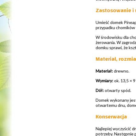
Zastosowanie i
Umieść domek Pineapp
przypadku chomików k
W środowisku dla cho
żerowania. W zagrodz
domku sprawi, że kszt
Materiał, rozmi
Materiał:
drewno.
Wymiary:
ok. 13,5 × 9
Dół:
otwarty spód.
Domek wykonany jest 
otwartemu dnu, domek
Konserwacja
Najlepiej wyczyścić d
potrzeby. Następnie