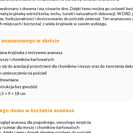
wykonany z drewna i ma otwarte dno. Dzięki temu można go ustawić bezp
małą kryjówkę wśród korka, mchu, tuneli i naturalnych dekoracji. W DRD, 
e, funkcjonalności i dostosowaniu do potrzeb zwierząt. Ten ananasowy do
h miejscach i korzystać z wielu kryjówek w swoim wybiegu.
 ananasowego w skrócie
iana kryjówka z motywem ananasa
 myszy i chomików karłowatych
 się do aranżacji przestrzeni dla chomików i myszy oraz do tworzenia deko
 umieszczenia na pościeli
 drewniane
trukcja bez gwoździ
,5 × 9 × 18 cm
nego domu w kształcie ananasa
wygląd ananasa dla pogodnego, wesołego wnętrza
rozmiar dla myszy i chomików karłowatych
 dzięki czemu domek idealnie przylega do pościeli