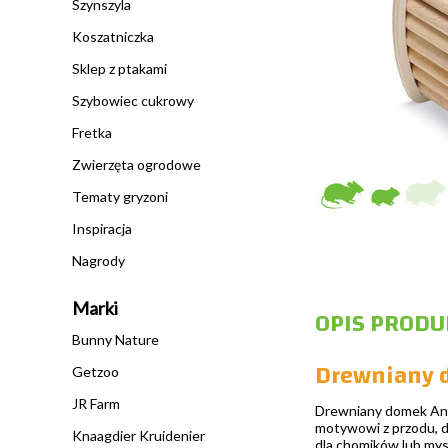
Szynszyla
Koszatniczka
Sklep z ptakami
Szybowiec cukrowy
Fretka
Zwierzęta ogrodowe
Tematy gryzoni
Inspiracja
Nagrody
Marki
OPIS PRODU
Bunny Nature
Drewniany 
Getzoo
JR Farm
Drewniany domek Anan
motywowi z przodu, do
Knaagdier Kruidenier
dla chomików lub mysz