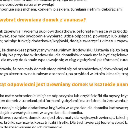
je obudowie naturalny wygląd
ponuje się z mchem, korkiem, piaskiem, tunelami i letnimi dekoracjami
 wybrać drewniany domek z ananasa?
 zapewnia Twojemu pupilowi dodatkowe, osłonięte miejsce w zagrodzie. 
yjówek, aby móc swobodnie wybierać, gdzie odpocząć, powęszyć lub usiąś
; pełniąc funkcję dodatkowej kryjówki, dodaje zwierzęciu klimatu i zap
 że domek jest praktyczny w naturalnym środowisku. Ustawia się go bezp
d nią. Na przykład w środowisku dla chomików domek może być częściowo
dla myszy doskonale wpasowuje się w ciąg z gałęziami, platformami, rura
wia, że ten mały domek nieco różni się od standardowej drewnianej wiat
ego akcentu w naturalnym otoczeniu, na przykład w letnim klimacie, tro
rząt odpowiedni jest Drewniany domek w kształcie ana
ako małe schronienie, miejsce odpoczynku lub część ścieżki dla myszy. My
ten domek z tunelami, platformami, gałęziami i materiałem do żerowania, 
:
nadaje się jako dodatkowa kryjówka w zagrodzie dla chomika karłowate
lub jako wesoły akcent w zagrodzie dla chomika.
owe rozmiary, domek ten jest zbyt mały dla większych zwierząt, takich j
e, króliki, szynszyle, koszatniczki i fretki. Dla tych zwierząt lepiej wybra
em dostosowanym do ich rozmiarów.