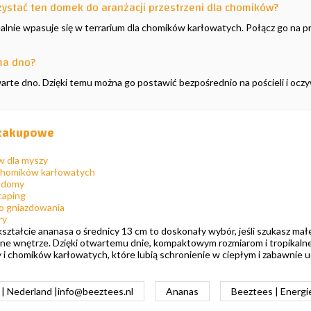
ystać ten domek do aranżacji przestrzeni dla chomików?
alnie wpasuje się w terrarium dla chomików karłowatych. Połącz go na pr
ma dno?
arte dno. Dzięki temu można go postawić bezpośrednio na pościeli i ocz
 zakupowe
 dla myszy
 chomików karłowatych
 domy
caping
o gniazdowania
ry
tałcie ananasa o średnicy 13 cm to doskonały wybór, jeśli szukasz małej
lne wnętrze. Dzięki otwartemu dnie, kompaktowym rozmiarom i tropikal
 i chomików karłowatych, które lubią schronienie w ciepłym i zabawni
| Nederland |
info@beeztees.nl
Ananas
Beeztees | Energ