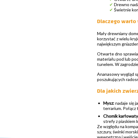
✔
Drewno nada
✔
Świetnie kom
Dlaczego warto
Mały drewniany domek
korzystać z wielu kr
największym gniazdem
Otwarte dno sprawia,
materiału pod lub po
tunelem. W zagrodzie 
Ananasowy wygląd spra
poszukujących radosn
Dla jakich zwie
Mysz:
nadaje się j
terrarium. Połącz 
Chomik karłowaty
strefy z piaskiem 
Ze względu na kompakt
szczury, świnki morski
wewnętrzną i wejści