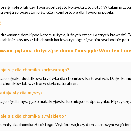
i się mokro lub czy Twój pupil często korzysta z toalety? W takim przyp
emu wnętrze pozostanie świeże i komfortowe dla Twojego pupila.
ć
drewniane domki pod kątem zużycia, luźnych części i ostrych krawędzi. To
stabilnie, aby mysz lub chomik karłowaty mógł się w nim swobodnie poru
dawane pytania dotyczące domu Pineapple Wooden Hou
aje się dla chomika karłowatego?
daje się jako dodatkowa kryjówka dla chomików karłowatych. Dzięki ko
la chomików lub wystrój w stylu naturalnym.
adaje się dla myszy?
aje się dla myszy jako mała kryjówka lub miejsce odpoczynku. Myszy częs
aje się dla chomika syryjskiego?
za mały dla chomika złocistego. Wybierz większy dom z szerszym wejściem