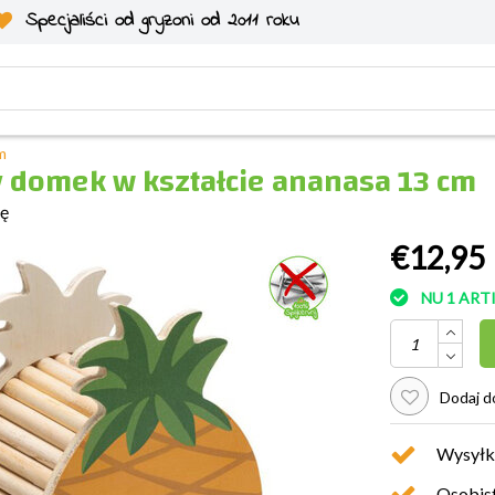
Specjaliści od gryzoni od 2011 roku
m
 domek w kształcie ananasa 13 cm
ię
€12,95
NU 1 AR
Dodaj do
Wysyłk
Osobist