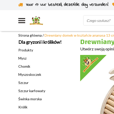
Voor 17 uur besteld, dezelfde dag verzonden!
Wysyłka z własnego magazynu
Strona główna
/
Drewniany domek w kształcie ananasa 13 c
Drewniany
Dla gryzoni i królików!
Utwórz swoją opin
Produkty
Mysz
Chomik
Myszoskoczek
Szczur
Szczur karłowaty
Świnka morska
Królik