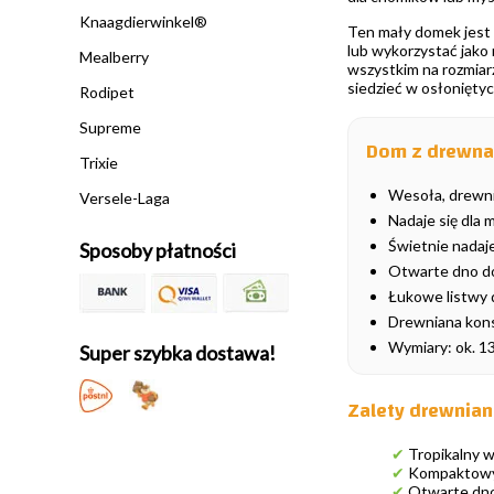
Knaagdierwinkel®
Ten mały domek jest 
lub wykorzystać jako 
Mealberry
wszystkim na rozmiarz
siedzieć w osłoniętyc
Rodipet
Supreme
Dom z drewna
Trixie
Wesoła, drewn
Versele-Laga
Nadaje się dla
Świetnie nadaje
Sposoby płatności
Otwarte dno do
Łukowe listwy
Drewniana kons
Wymiary: ok. 13
Super szybka dostawa!
Zalety drewnia
✔
Tropikalny 
✔
Kompaktowy 
✔
Otwarte dno,