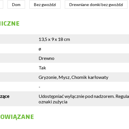
Dom
Bez gwoździ
Drewniane domki bez gwoździ
NICZNE
13,5 x 9 x 18 cm
ø
Drewno
Tak
Gryzonie, Mysz, Chomik karłowaty
-
czące
Udostępniać wyłącznie pod nadzorem. Regula
oznaki zużycia
POWIĄZANE