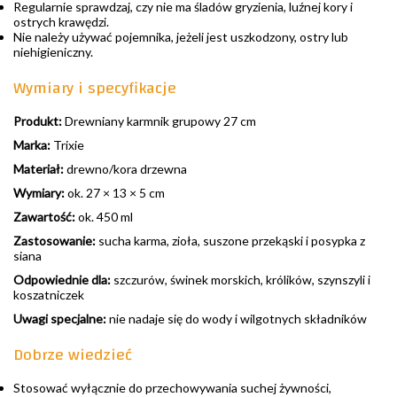
Regularnie sprawdzaj, czy nie ma śladów gryzienia, luźnej kory i
ostrych krawędzi.
Nie należy używać pojemnika, jeżeli jest uszkodzony, ostry lub
niehigieniczny.
Wymiary i specyfikacje
Produkt:
Drewniany karmnik grupowy 27 cm
Marka:
Trixie
Materiał:
drewno/kora drzewna
Wymiary:
ok. 27 × 13 × 5 cm
Zawartość:
ok. 450 ml
Zastosowanie:
sucha karma, zioła, suszone przekąski i posypka z
siana
Odpowiednie dla:
szczurów, świnek morskich, królików, szynszyli i
koszatniczek
Uwagi specjalne:
nie nadaje się do wody i wilgotnych składników
Dobrze wiedzieć
Stosować wyłącznie do przechowywania suchej żywności,