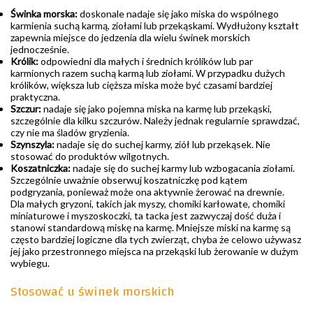
Świnka morska:
doskonale nadaje się jako miska do wspólnego
karmienia suchą karmą, ziołami lub przekąskami. Wydłużony kształt
zapewnia miejsce do jedzenia dla wielu świnek morskich
jednocześnie.
Królik:
odpowiedni dla małych i średnich królików lub par
karmionych razem suchą karmą lub ziołami. W przypadku dużych
królików, większa lub cięższa miska może być czasami bardziej
praktyczna.
Szczur:
nadaje się jako pojemna miska na karmę lub przekąski,
szczególnie dla kilku szczurów. Należy jednak regularnie sprawdzać,
czy nie ma śladów gryzienia.
Szynszyla:
nadaje się do suchej karmy, ziół lub przekąsek. Nie
stosować do produktów wilgotnych.
Koszatniczka:
nadaje się do suchej karmy lub wzbogacania ziołami.
Szczególnie uważnie obserwuj koszatniczkę pod kątem
podgryzania, ponieważ może ona aktywnie żerować na drewnie.
Dla małych gryzoni, takich jak myszy, chomiki karłowate, chomiki
miniaturowe i myszoskoczki, ta tacka jest zazwyczaj dość duża i
stanowi standardową miskę na karmę. Mniejsze miski na karmę są
często bardziej logiczne dla tych zwierząt, chyba że celowo używasz
jej jako przestronnego miejsca na przekąski lub żerowanie w dużym
wybiegu.
Stosować u świnek morskich