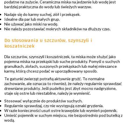
podatne na zużycie. Ceramiczna miska na jedzenie lub wodę jest
bardziej praktyczna do wody lub świeżych warzyw.
Nadaje się do karmy suchej, ziół i przekąsek.
Idealne dla par lub małych grup.
Nie używać jako miski na wodę.
Nie należy pozostawiać mokrych składników na dłuższy czas.
Do stosowania u szczurów, szynszyli i
koszatniczek
Dla szczurów, szynszyli i koszatniczek, ta miska może służyć jako
pojemna miska na przekąski lub suche produkty. Pomyśl o suchych
granulkach, ziołach, suszonych przekąskach lub małej mieszance
karmy, którą chcesz podać w uporządkowany sposób.
Te gatunki zwierząt potrafią aktywnie gryźć. To normalne
zachowanie, ale oznacza to również, że należy regularnie sprawdzać
drewniane produkty. Jeśli pudełko jest zbyt mocno nadgryzione,
staje się ostre lub niestabilne, należy je wymienić.
Stosować wyłącznie do produktów suchych.
Regularnie sprawdzaj, czy nie występują oznaki gryzienia.
W razie konieczności usuń ostre krawędzie lub wymień pojemnik.
Umieść pojemnik w suchym miejscu, nie bezpośrednio pod butelką z
wodą.