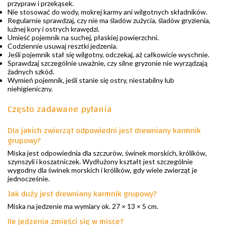
przypraw i przekąsek.
Nie stosować do wody, mokrej karmy ani wilgotnych składników.
Regularnie sprawdzaj, czy nie ma śladów zużycia, śladów gryzienia,
luźnej kory i ostrych krawędzi.
Umieść pojemnik na suchej, płaskiej powierzchni.
Codziennie usuwaj resztki jedzenia.
Jeśli pojemnik stał się wilgotny, odczekaj, aż całkowicie wyschnie.
Sprawdzaj szczególnie uważnie, czy silne gryzonie nie wyrządzają
żadnych szkód.
Wymień pojemnik, jeśli stanie się ostry, niestabilny lub
niehigieniczny.
Często zadawane pytania
Dla jakich zwierząt odpowiedni jest drewniany karmnik
grupowy?
Miska jest odpowiednia dla szczurów, świnek morskich, królików,
szynszyli i koszatniczek. Wydłużony kształt jest szczególnie
wygodny dla świnek morskich i królików, gdy wiele zwierząt je
jednocześnie.
Jak duży jest drewniany karmnik grupowy?
Miska na jedzenie ma wymiary ok. 27 × 13 × 5 cm.
Ile jedzenia zmieści się w misce?