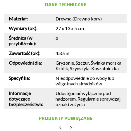
DANE TECHNICZNE
Materiał:
Drewno (Drewno kory)
Wymiary (ok):
27 x 13 x 5 cm
Średnica (w
ø
przybliżeniu):
Zawartość (ok):
450 ml
Odpowiedni dla:
Gryzonie, Szczur, Świnka morska,
Królik, Szynszyla, Koszatniczka
Specyfika:
Nieodpowiednie do wody lub
wilgotnych składników
Informacje
Udostępniać wyłącznie pod
dotyczące
nadzorem. Regularnie sprawdzaj
bezpieczeństwa:
oznaki zużycia
PRODUKTY POWIĄZANE