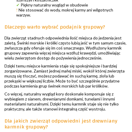
✔
Piękny naturalny wygląd w obudowie
!
Nie stosować do wody, mokrej karmy ani wilgotnych
warzyw.
Dlaczego warto wybrać podajnik grupowy?
Dla zwierząt stadnych odpowiednia ilość miejsca do jedzenia jest
zaletą. Świnki morskie i króliki często lubią jeść w tym samym czasie,
zwłaszcza gdy oferuje się im coś smacznego. Wydłużony karmnik
grupowy zapewnia więcej miejsca wzdłuż krawędzi, umożliwiając
wielu zwierzętom dostęp do pożywienia jednocześnie.
Dzięki temu miejsce karmienia staje się spokojniejsze i bardziej
zorganizowane. Zamiast jednej małej miski, wokół której zwierzęta
muszą się tłoczyć, możesz podawać im suchą karmę, zioła lub
przekąski w większej liczbie. Może to być szczególnie przydatne
podczas karmienia grup świnek morskich lub par królików.
Co więcej, naturalny wygląd kory doskonale komponuje się z
wybiegiem z sianem, drewnianymi domkami, tunelami i innymi
materiałami naturalnymi. Dzięki temu karmnik staje się nie tylko
praktyczny, ale także stanowi integralną część wystroju.
Dla jakich zwierząt odpowiedni jest drewniany
karmnik grupowy?