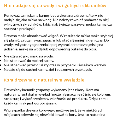
Nie nadaje się do wody i wilgotnych składników
Ponieważ ta miska na karmę jest wykonana z drewna/kory, nie
nadaje się jako miska na wodę. Nie należy również podawać w niej
wilgotnych składników, takich jak świeże warzywa, mokra karma czy
soczyste przekąski.
Drewno może absorbować wilgoć. W rezultacie miska może szybciej
się plamić, zatrzymywać zapachy lub stać się mniej higieniczna. Do
wody i wilgotnego jedzenia lepiej wybrać ceramiczną miskę na
jedzenie, miskę na wodę lub odpowiednią butelkę do picia.
Nie używać jako miski na wodę.
Nie stosować do mokrej karmy.
Nie stosować przez dłuższy czas w przypadku świeżych warzyw.
Nadaje się do suchej karmy, ziół i suszonych przekąsek.
Kora drzewna o naturalnym wyglądzie
Drewniany karmnik grupowy wykonany jest z kory. Kora ma
naturalny, rustykalny wygląd i może nieznacznie różnić się kolorem,
strukturą i wykończeniem w zależności od produktu. Dzięki temu
każdy karmnik jest odrobinę inny.
W przypadku drewna korowego możliwe jest, że w niektórych
miejscach oderwie się niewielki kawałek kory. Jest to naturalna