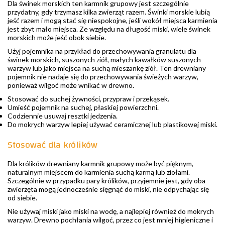
Dla świnek morskich ten karmnik grupowy jest szczególnie
przydatny, gdy trzymasz kilka zwierząt razem. Świnki morskie lubią
jeść razem i mogą stać się niespokojne, jeśli wokół miejsca karmienia
jest zbyt mało miejsca. Ze względu na długość miski, wiele świnek
morskich może jeść obok siebie.
Użyj pojemnika na przykład do przechowywania granulatu dla
świnek morskich, suszonych ziół, małych kawałków suszonych
warzyw lub jako miejsca na suchą mieszankę ziół. Ten drewniany
pojemnik nie nadaje się do przechowywania świeżych warzyw,
ponieważ wilgoć może wnikać w drewno.
Stosować do suchej żywności, przypraw i przekąsek.
Umieść pojemnik na suchej, płaskiej powierzchni.
Codziennie usuwaj resztki jedzenia.
Do mokrych warzyw lepiej używać ceramicznej lub plastikowej miski.
Stosować dla królików
Dla królików drewniany karmnik grupowy może być pięknym,
naturalnym miejscem do karmienia suchą karmą lub ziołami.
Szczególnie w przypadku pary królików, przyjemnie jest, gdy oba
zwierzęta mogą jednocześnie sięgnąć do miski, nie odpychając się
od siebie.
Nie używaj miski jako miski na wodę, a najlepiej również do mokrych
warzyw. Drewno pochłania wilgoć, przez co jest mniej higieniczne i