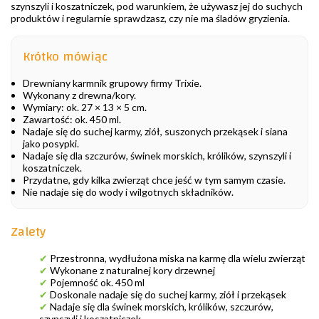
szynszyli i koszatniczek, pod warunkiem, że używasz jej do suchych
produktów i regularnie sprawdzasz, czy nie ma śladów gryzienia.
Krótko mówiąc
Drewniany karmnik grupowy firmy Trixie.
Wykonany z drewna/kory.
Wymiary: ok. 27 × 13 × 5 cm.
Zawartość: ok. 450 ml.
Nadaje się do suchej karmy, ziół, suszonych przekąsek i siana
jako posypki.
Nadaje się dla szczurów, świnek morskich, królików, szynszyli i
koszatniczek.
Przydatne, gdy kilka zwierząt chce jeść w tym samym czasie.
Nie nadaje się do wody i wilgotnych składników.
Zalety
✔
Przestronna, wydłużona miska na karmę dla wielu zwierząt
✔
Wykonane z naturalnej kory drzewnej
✔
Pojemność ok. 450 ml
✔
Doskonale nadaje się do suchej karmy, ziół i przekąsek
✔
Nadaje się dla świnek morskich, królików, szczurów,
szynszyli i koszatniczek