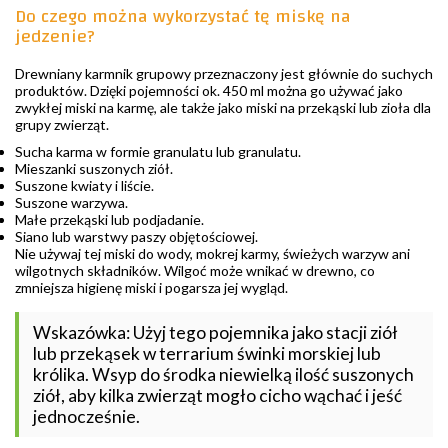
Do czego można wykorzystać tę miskę na
jedzenie?
Drewniany karmnik grupowy przeznaczony jest głównie do suchych
produktów. Dzięki pojemności ok. 450 ml można go używać jako
zwykłej miski na karmę, ale także jako miski na przekąski lub zioła dla
grupy zwierząt.
Sucha karma w formie granulatu lub granulatu.
Mieszanki suszonych ziół.
Suszone kwiaty i liście.
Suszone warzywa.
Małe przekąski lub podjadanie.
Siano lub warstwy paszy objętościowej.
Nie używaj tej miski do wody, mokrej karmy, świeżych warzyw ani
wilgotnych składników. Wilgoć może wnikać w drewno, co
zmniejsza higienę miski i pogarsza jej wygląd.
Wskazówka: Użyj tego pojemnika jako stacji ziół
lub przekąsek w terrarium świnki morskiej lub
królika. Wsyp do środka niewielką ilość suszonych
ziół, aby kilka zwierząt mogło cicho wąchać i jeść
jednocześnie.