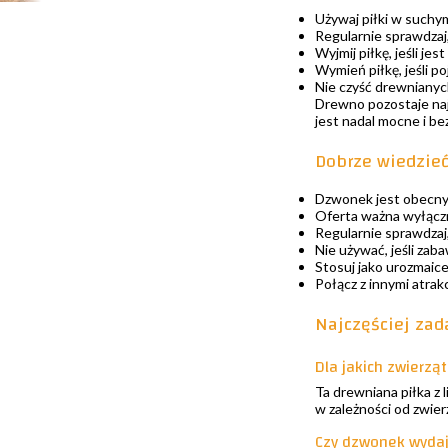
Używaj piłki w suchy
Regularnie sprawdzaj
Wyjmij piłkę, jeśli je
Wymień piłkę, jeśli p
Nie czyść drewnianych
Drewno pozostaje najp
jest nadal mocne i be
Dobrze wiedzie
Dzwonek jest obecny,
Oferta ważna wyłącz
Regularnie sprawdzaj, 
Nie używać, jeśli zab
Stosuj jako urozmaice
Połącz z innymi atrak
Najczęściej zad
Dla jakich zwierzą
Ta drewniana piłka z 
w zależności od zwier
Czy dzwonek wydaj