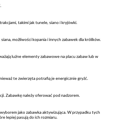
.
akcjami, takimi jak tunele, siano i kryjówki.
k siana, możliwości kopania i innych zabawek dla królików.
o uważają luźne elementy zabawowe na placu zabaw lub w
nieważ te zwierzęta potrafią je energicznie gryźć.
racji. Zabawkę należy oferować pod nadzorem.
m wyborem jako zabawka aktywizująca. W przypadku tych
re lepiej pasują do ich rozmiaru.