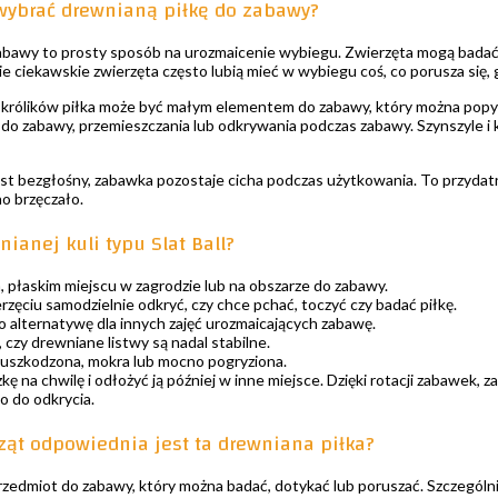
wybrać drewnianą piłkę do zabawy?
abawy to prosty sposób na urozmaicenie wybiegu. Zwierzęta mogą badać p
e ciekawskie zwierzęta często lubią mieć w wybiegu coś, co porusza się, 
i królików piłka może być małym elementem do zabawy, który można popych
do zabawy, przemieszczania lub odkrywania podczas zabawy. Szynszyle i k
t bezgłośny, zabawka pozostaje cicha podczas użytkowania. To przydatn
o brzęczało.
ianej kuli typu Slat Ball?
, płaskim miejscu w zagrodzie lub na obszarze do zabawy.
ęciu samodzielnie odkryć, czy chce pchać, toczyć czy badać piłkę.
o alternatywę dla innych zajęć urozmaicających zabawę.
 czy drewniane listwy są nadal stabilne.
est uszkodzona, mokra lub mocno pogryziona.
kę na chwilę i odłożyć ją później w inne miejsce. Dzięki rotacji zabawek,
o do odkrycia.
rząt odpowiednia jest ta drewniana piłka?
rzedmiot do zabawy, który można badać, dotykać lub poruszać. Szczególni