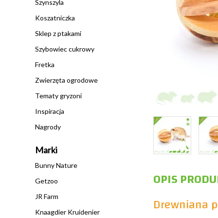
Szynszyla
Koszatniczka
Sklep z ptakami
Szybowiec cukrowy
Fretka
Zwierzęta ogrodowe
Tematy gryzoni
Inspiracja
Nagrody
Marki
Bunny Nature
OPIS PRODU
Getzoo
JR Farm
Drewniana pi
Knaagdier Kruidenier