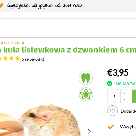
Specjaliści od gryzoni od 2011 roku
m dla gryzoni
 kula listewkowa z dzwonkiem 6 cm 
3 review(s)
€3,95
NA MAGA
Dodaj do
Wysyłk