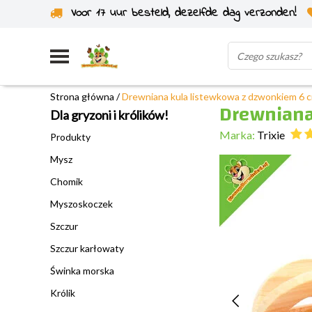
Voor 17 uur besteld, dezelfde dag verzonden!
Wysyłka z własnego magazynu
Strona główna
/
Drewniana kula listewkowa z dzwonkiem 6 c
Drewniana
Dla gryzoni i królików!
Marka:
Trixie
Produkty
Mysz
Chomik
Myszoskoczek
Szczur
Szczur karłowaty
Świnka morska
Królik