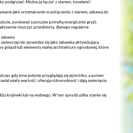
ko podgryzać. Można ją łączyć z sianem, tunelami i
używane jako urozmaicenie w połączeniu z sianem, zabawą do
użycie, ponieważ szynszyle potrafią energicznie gryźć.
 aktywnie niszczyć przedmioty, dlatego regularne
 zabawy.
a zazwyczaj nie sprawdza się jako zabawka aktywizująca.
wy gniazd lub elementy małej architektury ogrodowej, które
czas gdy inne jedynie przyglądają się jej krótko, a potem
dal miały wartość; oferują różnorodność i dają zwierzęciu
iżu kryjówki lub na wybiegu. W ten sposób piłka stanie się