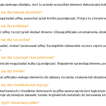
aje żadnego dźwięku. Jest to przede wszystkim element dekoracyjny kuli
e się dla świnek morskich?
gą badać piłkę, popychać ją lub krótko ją podgryzać. Połącz to z innymi atr
 się dla królików?
ać piłkę, toczyć ją lub skubać drewno. Używaj piłki jako urozmaicenia, obo
e się dla szczurów?
 badać, stukać i przesuwać piłkę. Szczególnie ciekawskie szczury częst
.
 się dla szynszyli i koszatniczek?
atniczki mogą badać kulkę i ją podgryzać. Regularnie sprawdzaj drewno, po
 się dla fretek?
ać piłki jako małego elementu do zabawy, toczenia, stukania lub eksplo
e się dla chomików lub myszy?
karłowatych i chomików domowych ta piłka zazwyczaj nie jest logiczny
uje się mniejsze zabawki, tunele, kryjówki lub materiały do żerowania, któ
 gryźć drewnianą piłkę?