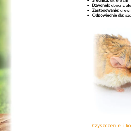
Średnica:
ok. ø 6 cm
Dzwonek:
obecny, al
Zastosowanie:
drewni
Odpowiednie dla:
szc
Czyszczenie i k