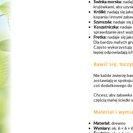
Świnka morska:
nadaj
kryjówkami, aby uzys
Króliki:
nadają się jak
kopania i innymi zaba
Szynszyla:
nadaje się 
Koszatniczka:
nadaje 
sprawdzanie jest waż
Fretka:
nadaje się ja
Dla bardzo małych gry
Często wykorzystują 
lepiej odpowiadają ic
Bawić się, toczy
Nie każde zwierzę baw
zostawiają w spokoju
coś dodatkowego do o
Chcesz, aby zabawka b
częścią małej ścieżki 
Materiał i wymi
Materiał:
drewno
Wymiary:
ok. 6 × 6 × 