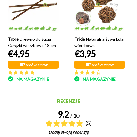
Trixie
Drewno do żucia
Trixie
Naturalna żywa kula
Gałązki wierzbowe 18 cm
wierzbowa
€4,95
€3,95
Zamów teraz
Zamów teraz
NA MAGAZYNIE
NA MAGAZYNIE
RECENZJE
9.2
/ 10
(5)
Dodaj swoją recenzję