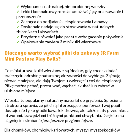
✔
Wykonane z naturalnej, nieobrobionej wierzby
✔
Lekki i kompaktowy rozmiar umożliwiający przesuwanie i
przenoszenie
✔
Zachęca do podjadania, eksplorowania i zabawy
✔
Doskonale nadaje się do stosowania w naturalnych
zbiornikach i akwariach
✔
Przydatne również jako proste wzbogacenie pożywienia
✔
Opakowanie zawiera 3 mini kulki wierzbowe
Dlaczego warto wybrać piłki do zabawy JR Farm
Mini Pasture Play Balls?
Te miniaturowe kulki wierzbowe są idealne, gdy chcesz dodać
zwierzęciu odrobinę naturalnej aktywności do wybiegu. Zajmują
niewiele miejsca, ale dają Twojemu zwierzęciu coś do eksploracji.
Piłkę można pchać, przesuwać, wąchać, skubać lub zabrać w
ulubione miejsce.
Wierzba to popularny, naturalny materiał do gryzienia. Spleciona
struktura sprawia, że piłki są interesujące, ponieważ Twój pupil
dostaje nie tylko gładki kawałek drewna, ale także mały przedmiot z
otworami, krawędziami i różnymi punktami chwytania. Dzięki temu
ciągnięcie i skubanie jest jeszcze przyjemniejsze.
Dla chomików, chomików karłowatych, myszy i myszoskoczków