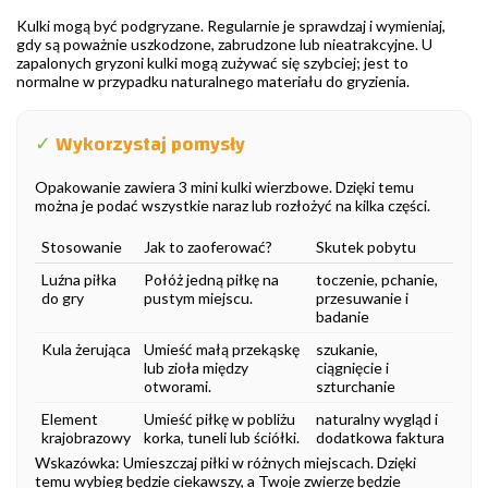
Kulki mogą być podgryzane. Regularnie je sprawdzaj i wymieniaj,
gdy są poważnie uszkodzone, zabrudzone lub nieatrakcyjne. U
zapalonych gryzoni kulki mogą zużywać się szybciej; jest to
normalne w przypadku naturalnego materiału do gryzienia.
✓
Wykorzystaj pomysły
Opakowanie zawiera 3 mini kulki wierzbowe. Dzięki temu
można je podać wszystkie naraz lub rozłożyć na kilka części.
Stosowanie
Jak to zaoferować?
Skutek pobytu
Luźna piłka
Połóż jedną piłkę na
toczenie, pchanie,
do gry
pustym miejscu.
przesuwanie i
badanie
Kula żerująca
Umieść małą przekąskę
szukanie,
lub zioła między
ciągnięcie i
otworami.
szturchanie
Element
Umieść piłkę w pobliżu
naturalny wygląd i
krajobrazowy
korka, tuneli lub ściółki.
dodatkowa faktura
Wskazówka: Umieszczaj piłki w różnych miejscach. Dzięki
temu wybieg będzie ciekawszy, a Twoje zwierzę będzie