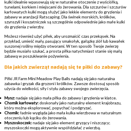
kulki idealnie wpasowują się w naturalne otoczenie z wyściółką,
tunelami, korkiem i miejscami do żerowania. Dla szczurów i szczurów
karłowatych kulki mogą służyć jako lekkie elementy do gryzienia i
zabawy w aranżacji Ratscaping. Dla świnek morskich, królików,
szynszyli i koszatniczek są szczególnie odpowiednie jako małe kulki
do gryzienia z wierzby.
Możesz również użyć piłek, aby urozmaicić czas przekąsek. Na
przykład, umieść mały, pasujący smakołyk, gałązkę ziół lub kawałek
suszonej rośliny między otworami. W ten sposób Twoje zwierzę
będzie musiało szukać, a prosta piłka natychmiast stanie się małą
zabawą w poszukiwanie pożywienia.
Dla jakich zwierząt nadają się te piłki do zabawy?
Piłki JR Farm Mini Meadow Play Balls nadają się jako naturalna
zabawka i gryzak dla gryzoni i królików. Zawsze dostosuj sposób
użycia do wielkości, siły i stylu zabawy swojego zwierzęcia.
Mysz:
nadaje się jako mała piłka do zabawy i gryzienia w klatce.
Chomik karłowaty:
doskonały jako naturalny element krajobrazu,
który można eksplorować, popychać i podgryzać.
Chomik:
ładnie wygląda jako mała kulka wierzbowa w naturalnym
otoczeniu lub kąciku do żerowania.
Myszoskoczek:
nadaje się jako element gryzący i niszczący;
myszoskoczki mogą aktywnie współdziałać z wierzbą.