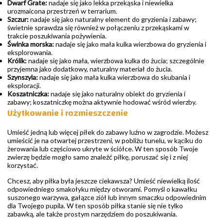
Dwarf Grate:
nadaje się jako lekka przekąska i niewielka
urozmaicona przestrzeń w terrarium.
Szczur:
nadaje się jako naturalny element do gryzienia i zabawy;
świetnie sprawdza się również w połączeniu z przekąskami w
trakcie poszukiwania pożywienia.
Świnka morska:
nadaje się jako mała kulka wierzbowa do gryzienia i
eksplorowania.
Królik:
nadaje się jako mała, wierzbowa kulka do żucia; szczególnie
przyjemna jako dodatkowy, naturalny materiał do żucia.
Szynszyla:
nadaje się jako mała kulka wierzbowa do skubania i
eksploracji.
Koszatniczka:
nadaje się jako naturalny obiekt do gryzienia i
zabawy; koszatniczkę można aktywnie hodować wśród wierzby.
Użytkowanie i rozmieszczenie
Umieść jedną lub więcej piłek do zabawy luźno w zagrodzie. Możesz
umieścić je na otwartej przestrzeni, w pobliżu tunelu, w kąciku do
żerowania lub częściowo ukryte w ściółce. W ten sposób Twoje
zwierzę będzie mogło samo znaleźć piłkę, poruszać się i z niej
korzystać.
Chcesz, aby piłka była jeszcze ciekawsza? Umieść niewielką ilość
odpowiedniego smakołyku między otworami. Pomyśl o kawałku
suszonego warzywa, gałązce ziół lub innym smaczku odpowiednim
dla Twojego pupila. W ten sposób piłka stanie się nie tylko
zabawką, ale także prostym narzędziem do poszukiwania.