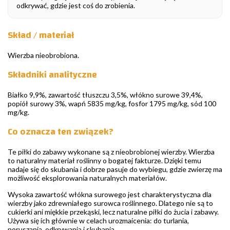
odkrywać, gdzie jest coś do zrobienia.
Skład / materiał
Wierzba nieobrobiona.
Składniki analityczne
Białko 9,9%, zawartość tłuszczu 3,5%, włókno surowe 39,4%,
popiół surowy 3%, wapń 5835 mg/kg, fosfor 1795 mg/kg, sód 100
mg/kg.
Co oznacza ten związek?
Te piłki do zabawy wykonane są z nieobrobionej wierzby. Wierzba
to naturalny materiał roślinny o bogatej fakturze. Dzięki temu
nadaje się do skubania i dobrze pasuje do wybiegu, gdzie zwierzę ma
możliwość eksplorowania naturalnych materiałów.
Wysoka zawartość włókna surowego jest charakterystyczna dla
wierzby jako zdrewniałego surowca roślinnego. Dlatego nie są to
cukierki ani miękkie przekąski, lecz naturalne piłki do żucia i zabawy.
Używa się ich głównie w celach urozmaicenia: do turlania,
poruszania, odkrywania i skubania.