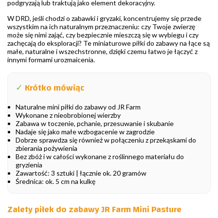
podgryzają lub traktują jako element dekoracyjny.
W DRD, jeśli chodzi o zabawki i gryzaki, koncentrujemy się przede
wszystkim na ich naturalnym przeznaczeniu: czy Twoje zwierzę
może się nimi zająć, czy bezpiecznie mieszczą się w wybiegu i czy
zachęcają do eksploracji? Te miniaturowe piłki do zabawy na łące są
małe, naturalne i wszechstronne, dzięki czemu łatwo je łączyć z
innymi formami urozmaicenia.
✓
Krótko mówiąc
Naturalne mini piłki do zabawy od JR Farm
Wykonane z nieobrobionej wierzby
Zabawa w toczenie, pchanie, przesuwanie i skubanie
Nadaje się jako małe wzbogacenie w zagrodzie
Dobrze sprawdza się również w połączeniu z przekąskami do
zbierania pożywienia
Bez zbóż i w całości wykonane z roślinnego materiału do
gryzienia
Zawartość: 3 sztuki | łącznie ok. 20 gramów
Średnica: ok. 5 cm na kulkę
Zalety piłek do zabawy JR Farm Mini Pasture