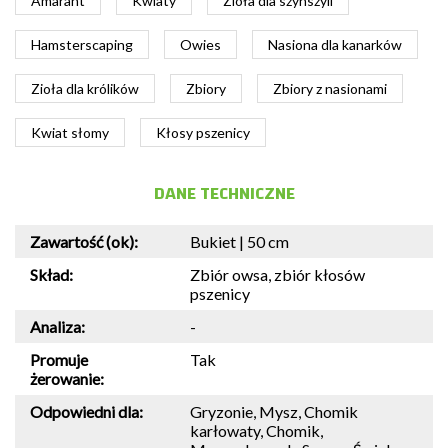
Amarant
Kwiaty
Zioła dla szynszyli
Hamsterscaping
Owies
Nasiona dla kanarków
Zioła dla królików
Zbiory
Zbiory z nasionami
Kwiat słomy
Kłosy pszenicy
DANE TECHNICZNE
Zawartość (ok):
Bukiet | 50 cm
Skład:
Zbiór owsa, zbiór kłosów
pszenicy
Analiza:
-
Promuje
Tak
żerowanie:
Odpowiedni dla:
Gryzonie, Mysz, Chomik
karłowaty, Chomik,