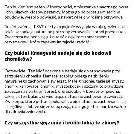
Ten bukiet jest pełen różnorodności, z mieszanką smacznego owsa
i chrupiących kłosów pszenicy. Można go po prostu umieścić w
obudowie, wesoło powiesić, a nawet wkleić w roślinę okrywową.
Bukiet zwierząt ESVE nie tylko pięknie wygląda w raju gryzienia, ale
także zaspokaja naturalne potrzeby żerowania i chroni przed nudą.
Zwierzęta nie będą się już nudzić dzięki temu smacznemu
przysmakowi, który zapewni im zajęcie i radość!
Czy bukiet Knaagveld nadaje się do hodowli
chomików?
Oczywiście! Ten kilof doskonale nadaje się do stosowania przy
strzępieniu chomika. Hamsterscaping polega na zbliżeniu
naturalnego zachowania zwierząt. Małe gryzonie, takie jak myszy,
chomiki karłowate, chomiki, myszoskoczki i szczury, to prawdziwi
zjadacze nasion (granivores), oferując zbiory bogate w nasiona,
takie jak ten bukiet, stymulujące naturalne zachowanie zwierząt.
Zwierzęta, które potrafią pokazać swoje naturalne zachowania, są
szczęśliwe i dobrze się ze sobą czują, dlatego jest to bardzo ważne
dla zdrowia zwierzęcia.
Czy wszystkie gryzonie i króliki lubią te zbiory?