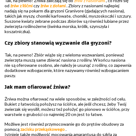
Tak, na pewno! Żniwa zaliczają się do
żniw z nasionami
, co różni się
od
żniw z liśćmi
czy
żniw z ziołami
. Zbiory z nasionami najlepiej
nadają się na pokarm dla gryzoni Granivore (zjadających nasiona),
takich jak myszy, chomiki karłowate, chomiki, myszoskoczki i szczury.
Suszone kwiaty zebrane podczas zbiorów są również lubiane przez
zwierzęta roślinożerne (świnka morska, królik, szynszyla i
koszatniczka).
Czy zbiory stanowią wyzwanie dla gryzoni?
Tak, na pewno! Zbiór wiąże się z wieloma wyzwaniami, ponieważ
zwierzęta muszą same zbierać nasiona z rośliny. W końcu nasiona
nie są oferowane osobno, ale należy je usunąć z rośliny, co zapewnia
dodatkowe wzbogacenie, które nazywamy również wzbogacaniem
paszy.
Jak mam ofiarować żniwa?
Żniwa można ofiarować na wiele sposobów, w zależności od celu.
Bukiet z łatwością położysz na ściółce, ale jeśli chcesz, żeby Twój
zwierzak się wysilił, możesz też położyć go pionowo w ściółce, przy
warstwie o grubości co najmniej 20 cm jest to łatwe.
Możliwe jest również przymocowanie go do prętów obudowy za
pomocą
zacisku przekąskowego
.
Istnieje także możliwość mocowania amarantusa do szkła za