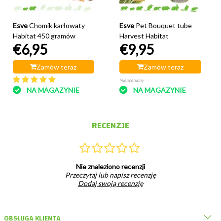
Esve
Chomik karłowaty
Esve
Pet Bouquet tube
Habitat 450 gramów
Harvest Habitat
€6,95
€9,95
Zamów teraz
Zamów teraz
Nieoceniony
NA MAGAZYNIE
NA MAGAZYNIE
RECENZJE
Nie znaleziono recenzji
Przeczytaj lub napisz recenzję
Dodaj swoją recenzję
OBSŁUGA KLIENTA