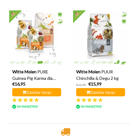
Witte Molen
PURE
Witte Molen
PUUR
Guinea Pig Karma dla
Chinchilla & Degu 2 kg
€16,95
€15,99
świnek morskich
€16,99
Zamów teraz
Zamów teraz
NA MAGAZYNIE
NA MAGAZYNIE