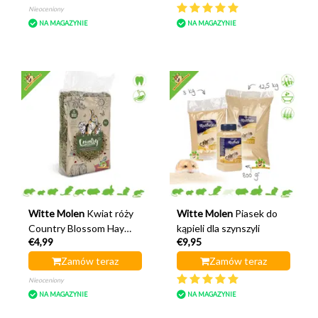
Nieoceniony
NA MAGAZYNIE
NA MAGAZYNIE
Witte Molen
Kwiat róży
Witte Molen
Piasek do
Country Blossom Hay
kąpieli dla szynszyli
€4,99
€9,95
500 gramów
Zamów teraz
Zamów teraz
Nieoceniony
NA MAGAZYNIE
NA MAGAZYNIE