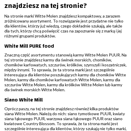
znajdziesz na tej stronie?
Na stronie marki Witte Molen znajdziesz kompaktowy, a zarazem
zróżnicowany asortyment. To rozwiązanie jest przydatne nie tylko
dla klientów, którzy już wiedzą, czego dokładnie szukają, ale także
dla tych, którzy chcą poświęcić czas na zapoznanie się z marką i jej
różnymi grupami produktów.
White Mill PURE food
Znaczną część asortymentu stanowią karmy Witte Molen PUUR. Na
tej stronie znajdziesz karmy dla świnek morskich, chomików,
chomików karłowatych, szczurów, królików, szynszyli i koszatniczek,
między innymi. To sprawia, że ta strona marki jest szczególnie
interesująca dla klientów poszukujących karmy dla chomików Witte
Molen, karmy dla chomików karłowatych Witte Molen, karmy dla
szczurów Witte Molen, karmy dla królików Witte Molen lub karmy
dla świnek morskich Witte Molen.
Siano White Mill
Oprócz paszy, na tej stronie znajdziesz również kilka produktów
siana Witte Molen. Należą do nich: siano tymotkowe PUUR, kwiaty
siana łąkowego PUUR, warzywa siana łąkowego PUUR oraz siano
kwiatowe Country Blossom. To sprawia, że ta strona marki jest
szczególnie interesująca dla klientów, którzy szukają nie tylko marki,