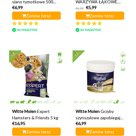
siano tymotkowe 500
WARZYWA ŁĄKOWE
€6,99
€5,99
gramów
500 gramów
€6,99
Zamów teraz
Zamów teraz
NA MAGAZYNIE
NA MAGAZYNIE
Witte Molen
Expert
Witte Molen
Grzyby
Hamsters & Friends 5 kg
szynszylowe zapobiegają
€16,95
€6,99
grzybicy
Zamów teraz
Zamów teraz