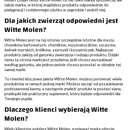
także marka, w której znajdziesz produkty odpowiednie do
pielęgnacji i codziennego użytku w zagrodzie i wokół niej.
Dla jakich zwierząt odpowiedni jest
Witte Molen?
Witte Molen jest na tej stronie szczególnie istotne dla myszy,
chomików karłowatych, chomików, myszoskoczków, szczurów,
świnek morskich, królików, szynszyli i koszatniczek. Najlepsze
produkty zależą od gatunku zwierzęcia i rodzaju produktu. Dzięki
temu ta strona marki jest przydatna, jeśli chcesz wyszukiwać
według gatunku, ale jednocześnie chcesz pozostać w obrębie tej
samej marki.
To również kluczowa zaleta Witte Molen: możesz porównać wiele
produktów w ramach jednej marki. Możesz zacząć od poszukiwania
podstawowej karmy, a następnie znaleźć produkt w postaci siana,
przekąski lub praktyczny suplement, który będzie odpowiedni dla
Twojego pupila.
Dlaczego klienci wybierają Witte
Molen?
Wielu klientów wybiera Witte Molen, ponieważ marka oferuje