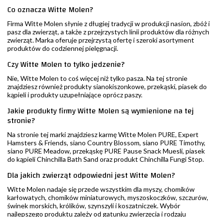
Co oznacza Witte Molen?
Firma Witte Molen słynie z długiej tradycji w produkcji nasion, zbóż i
pasz dla zwierząt, a także z przejrzystych linii produktów dla różnych
zwierząt. Marka oferuje przejrzystą ofertę i szeroki asortyment
produktów do codziennej pielęgnacji.
Czy Witte Molen to tylko jedzenie?
Nie, Witte Molen to coś więcej niż tylko pasza. Na tej stronie
znajdziesz również produkty sianokiszonkowe, przekąski, piasek do
kąpieli i produkty uzupełniające oprócz paszy.
Jakie produkty firmy Witte Molen są wymienione na tej
stronie?
Na stronie tej marki znajdziesz karmę Witte Molen PURE, Expert
Hamsters & Friends, siano Country Blossom, siano PURE Timothy,
siano PURE Meadow, przekąskę PURE Pause Snack Muesli, piasek
do kąpieli Chinchilla Bath Sand oraz produkt Chinchilla Fungi Stop.
Dla jakich zwierząt odpowiedni jest Witte Molen?
Witte Molen nadaje się przede wszystkim dla myszy, chomików
karłowatych, chomików miniaturowych, myszoskoczków, szczurów,
świnek morskich, królików, szynszyli i koszatniczek. Wybór
najlepszego produktu zależy od gatunku zwierzęcia i rodzaju