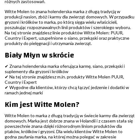
różnych zastosowań.
Witte Molen to znana holenderska marka z długą tradycją w
produkcji nasion, zbóż i karmy dla zwierząt domowych. W przypadku
gryzoni i królików to marka, po którą sięga wielu właścicieli,
poszukując rozpoznawalnych linii produktów i szerokiego wyboru.
Na tej stronie znajdziesz linie produktów Witte Molen: PUUR,
Country i Expert, uzupełnione o siano, przekąski oraz praktyczne
produkty do pielęgnacji i utrzymania zwierząt.
Biały Młyn w skrócie
✔ Znana holenderska marka oferująca karmę, siano, przekąski i
suplementy dla gryzoni i królików
✔ Na tej stronie znajdziesz m.in. produkty Witte Molen PUUR,
Country i Expert
✔ Wygodne dla klientów, którzy chcą łączyć jedzenie i dodatki w
ramach jednej marki
Kim jest Witte Molen?
Witte Molen to marka z długą tradycją w świecie karmy dla zwierząt
domowych. Marka jest dobrze znana w Holandii i z czasem stała się
powszechnie znana dzięki różnorodnym liniom produktów dla
ptaków, królików i gryzoni. Dla wielu klientów Witte Molen to
godna zaufania marka, na której można polegać w zakresie