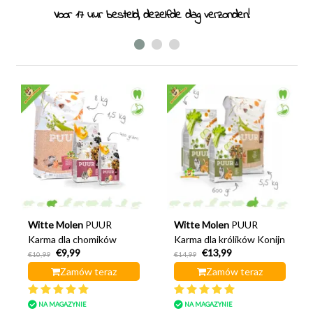
Specjaliści od gryzoni od 2011 roku
Witte Molen
PUUR
Witte Molen
PUUR
Karma dla chomików
Karma dla królików Konijn
€9,99
€13,99
€10,99
€14,99
Zamów teraz
Zamów teraz
NA MAGAZYNIE
NA MAGAZYNIE