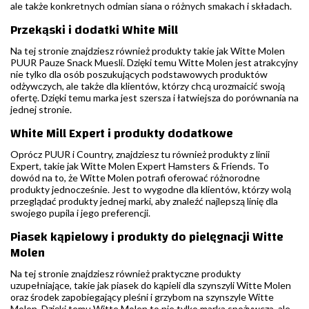
ale także konkretnych odmian siana o różnych smakach i składach.
Przekąski i dodatki White Mill
Na tej stronie znajdziesz również produkty takie jak Witte Molen
PUUR Pauze Snack Muesli. Dzięki temu Witte Molen jest atrakcyjny
nie tylko dla osób poszukujących podstawowych produktów
odżywczych, ale także dla klientów, którzy chcą urozmaicić swoją
ofertę. Dzięki temu marka jest szersza i łatwiejsza do porównania na
jednej stronie.
White Mill Expert i produkty dodatkowe
Oprócz PUUR i Country, znajdziesz tu również produkty z linii
Expert, takie jak Witte Molen Expert Hamsters & Friends. To
dowód na to, że Witte Molen potrafi oferować różnorodne
produkty jednocześnie. Jest to wygodne dla klientów, którzy wolą
przeglądać produkty jednej marki, aby znaleźć najlepszą linię dla
swojego pupila i jego preferencji.
Piasek kąpielowy i produkty do pielęgnacji Witte
Molen
Na tej stronie znajdziesz również praktyczne produkty
uzupełniające, takie jak piasek do kąpieli dla szynszyli Witte Molen
oraz środek zapobiegający pleśni i grzybom na szynszyle Witte
Molen. Dzięki temu Witte Molen to nie tylko marka spożywcza, ale