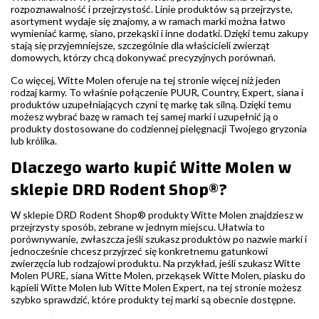
rozpoznawalność i przejrzystość. Linie produktów są przejrzyste,
asortyment wydaje się znajomy, a w ramach marki można łatwo
wymieniać karmę, siano, przekąski i inne dodatki. Dzięki temu zakupy
stają się przyjemniejsze, szczególnie dla właścicieli zwierząt
domowych, którzy chcą dokonywać precyzyjnych porównań.
Co więcej, Witte Molen oferuje na tej stronie więcej niż jeden
rodzaj karmy. To właśnie połączenie PUUR, Country, Expert, siana i
produktów uzupełniających czyni tę markę tak silną. Dzięki temu
możesz wybrać bazę w ramach tej samej marki i uzupełnić ją o
produkty dostosowane do codziennej pielęgnacji Twojego gryzonia
lub królika.
Dlaczego warto kupić Witte Molen w
sklepie DRD Rodent Shop®?
W sklepie DRD Rodent Shop® produkty Witte Molen znajdziesz w
przejrzysty sposób, zebrane w jednym miejscu. Ułatwia to
porównywanie, zwłaszcza jeśli szukasz produktów po nazwie marki i
jednocześnie chcesz przyjrzeć się konkretnemu gatunkowi
zwierzęcia lub rodzajowi produktu. Na przykład, jeśli szukasz Witte
Molen PURE, siana Witte Molen, przekąsek Witte Molen, piasku do
kąpieli Witte Molen lub Witte Molen Expert, na tej stronie możesz
szybko sprawdzić, które produkty tej marki są obecnie dostępne.