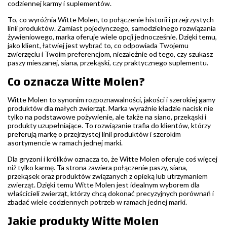
codziennej karmy i suplementów.
To, co wyróżnia Witte Molen, to połączenie historii i przejrzystych
linii produktów. Zamiast pojedynczego, samodzielnego rozwiązania
żywieniowego, marka oferuje wiele opcji jednocześnie. Dzięki temu,
jako klient, łatwiej jest wybrać to, co odpowiada Twojemu
zwierzęciu i Twoim preferencjom, niezależnie od tego, czy szukasz
paszy mieszanej, siana, przekąski, czy praktycznego suplementu.
Co oznacza Witte Molen?
Witte Molen to synonim rozpoznawalności, jakości i szerokiej gamy
produktów dla małych zwierząt. Marka wyraźnie kładzie nacisk nie
tylko na podstawowe pożywienie, ale także na siano, przekąski i
produkty uzupełniające. To rozwiązanie trafia do klientów, którzy
preferują markę o przejrzystej linii produktów i szerokim
asortymencie w ramach jednej marki.
Dla gryzoni i królików oznacza to, że Witte Molen oferuje coś więcej
niż tylko karmę. Ta strona zawiera połączenie paszy, siana,
przekąsek oraz produktów związanych z opieką lub utrzymaniem
zwierząt. Dzięki temu Witte Molen jest idealnym wyborem dla
właścicieli zwierząt, którzy chcą dokonać precyzyjnych porównań i
zbadać wiele codziennych potrzeb w ramach jednej marki.
Jakie produkty Witte Molen