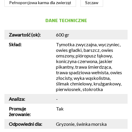
Pełnoporcjowa karma dla zwierząt
Szczaw
DANE TECHNICZNE
Zawartość (ok):
600 gr
Skład:
Tymotka zwyczajna, wyczyniec,
owies gładki, barszcz, owies
omszony, pióropusz łąkowy,
koniczyna czerwona, jaskier
pikantny, trawa śmierdząca,
trawa spadziowa wełnista, owies
złocisty, wyka wąskolistna,
ślimak chmielowy, krużgankowy,
pierwiosnek, stokrotka
Analiza:
-
Promuje
Tak
żerowanie:
Odpowiedni dla:
Gryzonie, świnka morska