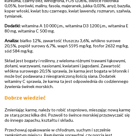
kurkuma, czarny bez, winogrona, FOS 0,06%, owoce rokitnika
0,05%, borówki, maliny, fasola, majeranek, jukka 0,03%, anyż, bazylia,
koper włoski, kwiat bzu czarnego, kwiat lawendy, rozmaryn, szałwia,
tymianek.
Dodatki:
witamina A 10 000 j.m., witamina D3 1200 j.m., witamina E
80 mg, witamina C 500 mg.
Analiza:
białko 12%, zawartość tłuszczu 3,6%, włókno surowe
20,5%, popiół surowy 6,7%, wapń 5595 mg/kg, fosfor 2632 mg/kg,
sód 584 mg/kg.
Skład jest bogaty i roślinny, z wieloma różnymi trawami łąkowymi,
ziołami, warzywami, nasionami, kwiatami i jagodami. Zawartość
włókna surowego 20,5% sprawia, że karma jest bogata w błonnik i
może być podawana z nieograniczoną ilością siana. Dodatek
witaminy C sprawia, że karma ta jest odpowiednia do codziennego
żywienia świnek morskich.
Dobrze wiedzieć
Zmieniając karmę, należy to robić stopniowo, mieszając nową karmę
ze starą przez kilka dni. Pozwoli to śwince morskiej przyzwyczaić się
do innego zapachu, kształtu i składu.
Przechowuj opakowanie w chłodnym, suchym i szczelnie
zamkniętym miejscu. Regularnie sprawdzaj, czy porcja jest