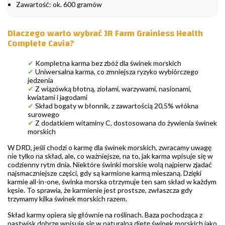
Zawartość: ok. 600 gramów
Dlaczego warto wybrać JR Farm Grainless Health
Complete Cavia?
✔
Kompletna karma bez zbóż dla świnek morskich
✔
Uniwersalna karma, co zmniejsza ryzyko wybiórczego
jedzenia
✔
Z wiązówką błotną, ziołami, warzywami, nasionami,
kwiatami i jagodami
✔
Skład bogaty w błonnik, z zawartością 20,5% włókna
surowego
✔
Z dodatkiem witaminy C, dostosowana do żywienia świnek
morskich
W DRD, jeśli chodzi o karmę dla świnek morskich, zwracamy uwagę
nie tylko na skład, ale, co ważniejsze, na to, jak karma wpisuje się w
codzienny rytm dnia. Niektóre świnki morskie wolą najpierw zjadać
najsmaczniejsze części, gdy są karmione karmą mieszaną. Dzięki
karmie all-in-one, świnka morska otrzymuje ten sam skład w każdym
kęsie. To sprawia, że karmienie jest prostsze, zwłaszcza gdy
trzymamy kilka świnek morskich razem.
Skład karmy opiera się głównie na roślinach. Baza pochodząca z
pastwisk dobrze wpisuje się w naturalną dietę świnek morskich jako