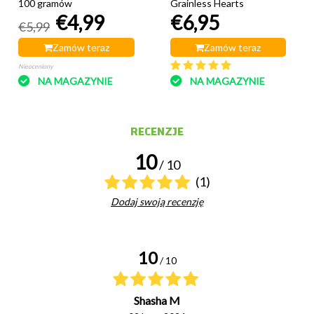
100 gramów
Grainless Hearts
€4,99
€6,95
€5,99
Zamów teraz
Zamów teraz
Nieoceniony
NA MAGAZYNIE
NA MAGAZYNIE
RECENZJE
10
/ 10
(1)
Dodaj swoją recenzję
10
/ 10
Shasha M