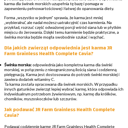
karma dla świnek morskich uzupełnia tę bazę i pomaga w
zapewnieniu pełnowartościowej i łatwej do opanowania diety.
Forma „wszystko w jednym” sprawia, że karma jest mniej
„wybieralna”, ale nadal możesz uatrakcyjnić czas karmienia. Na
przykład, rozrzuć część odważonej porcji wśród siana lub w płytkim
miejscu do żerowania. Dzięki temu karmienie będzie praktyczne, a
świnka morska będzie mogła swobodnie szukać i wąchać.
Dla jakich zwierząt odpowiednia jest karma JR
Farm Grainless Health Complete Cavia?
Świnka morska:
odpowiednia jako kompletna karma dla świnki
morskiej, w połączeniu z nieograniczoną ilością siana i codzienną
pielęgnacją. Karma jest dostosowana do potrzeb świnki morskiej i
zawiera dodatek witaminy C.
Ta karma została opracowana dla świnek morskich. W przypadku
innych gatunków zwierząt lepiej wybrać karmę, która odpowiada ich
indywidualnym potrzebom żywieniowym, np. karmę dla królików,
chomików, myszoskoczków lub szczurów.
Jak podawać JR Farm Grainless Health Complete
Cavia?
Podawaj codziennie karmę JR Farm Grainless Health Complete