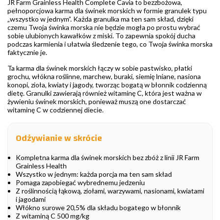
JR Farm Grainless Health Complete Cavia to bezzbożowa,
pełnoporcjowa karma dla świnek morskich w formie granulek typu
„wszystko w jednym”. Każda granulka ma ten sam skład, dzięki
czemu Twoja świnka morska nie będzie mogła po prostu wybrać
sobie ulubionych kawałków z miski. To zapewnia spokój ducha
podczas karmienia i ułatwia śledzenie tego, co Twoja świnka morska
faktycznie je.
Ta karma dla świnek morskich łączy w sobie pastwisko, płatki
grochu, włókna roślinne, marchew, buraki, siemię lniane, nasiona
konopi, zioła, kwiaty i jagody, tworząc bogatą w błonnik codzienną
dietę. Granulki zawierają również witaminę C, która jest ważna w
żywieniu świnek morskich, ponieważ muszą one dostarczać
witaminę C w codziennej diecie.
Odżywianie w skrócie
Kompletna karma dla świnek morskich bez zbóż z linii JR Farm
Grainless Health
Wszystko w jednym: każda porcja ma ten sam skład
Pomaga zapobiegać wybrednemu jedzeniu
Z roślinnością łąkową, ziołami, warzywami, nasionami, kwiatami
i jagodami
Włókno surowe 20,5% dla składu bogatego w błonnik
Z witaminą C 500 mg/kg