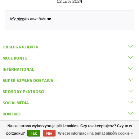
02 Luty 2024
My piggies love this! ❤️
OBSŁUGA KLIENTA
MOJE KONTO
INTERNATIONAL
SUPER SZYBKA DOSTAWA!
SPOSOBY PŁATNOŚCI
SOCIALMEDIA
KONTAKT
Nasza strona wykorzystuje pliki cookies. Czy to akceptujesz? Czy to w
© DRD Knaagdierwinkel
porządku?
Tak
Nie
Więcej informacji na temat plików cookie »