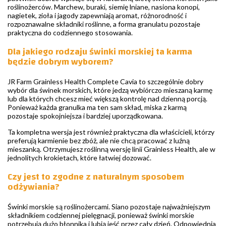
roślinożerców. Marchew, buraki, siemię lniane, nasiona konopi,
nagietek, zioła i jagody zapewniają aromat, różnorodność i
rozpoznawalne składniki roślinne, a forma granulatu pozostaje
praktyczna do codziennego stosowania.
Dla jakiego rodzaju świnki morskiej ta karma
będzie dobrym wyborem?
JR Farm Grainless Health Complete Cavia to szczególnie dobry
wybór dla świnek morskich, które jedzą wybiórczo mieszaną karmę
lub dla których chcesz mieć większą kontrolę nad dzienną porcją.
Ponieważ każda granulka ma ten sam skład, miska z karmą
pozostaje spokojniejsza i bardziej uporządkowana.
Ta kompletna wersja jest również praktyczna dla właścicieli, którzy
preferują karmienie bez zbóż, ale nie chcą pracować z luźną
mieszanką. Otrzymujesz roślinną wersję linii Grainless Health, ale w
jednolitych krokietach, które łatwiej dozować.
Czy jest to zgodne z naturalnym sposobem
odżywiania?
Świnki morskie są roślinożercami. Siano pozostaje najważniejszym
składnikiem codziennej pielęgnacji, ponieważ świnki morskie
potrzebują dużo błonnika i lubią jeść przez cały dzień. Odpowiednia