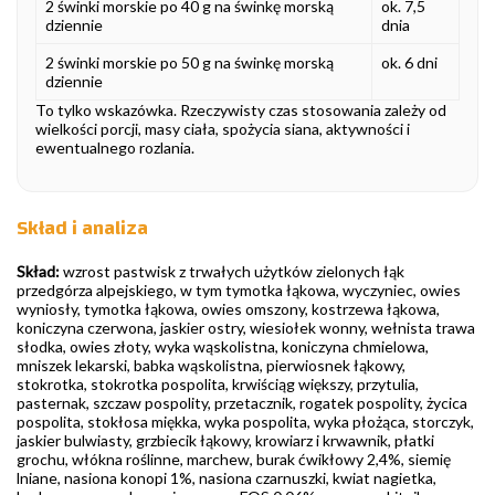
2 świnki morskie po 40 g na świnkę morską
ok. 7,5
dziennie
dnia
2 świnki morskie po 50 g na świnkę morską
ok. 6 dni
dziennie
To tylko wskazówka. Rzeczywisty czas stosowania zależy od
wielkości porcji, masy ciała, spożycia siana, aktywności i
ewentualnego rozlania.
Skład i analiza
Skład:
wzrost pastwisk z trwałych użytków zielonych łąk
przedgórza alpejskiego, w tym tymotka łąkowa, wyczyniec, owies
wyniosły, tymotka łąkowa, owies omszony, kostrzewa łąkowa,
koniczyna czerwona, jaskier ostry, wiesiołek wonny, wełnista trawa
słodka, owies złoty, wyka wąskolistna, koniczyna chmielowa,
mniszek lekarski, babka wąskolistna, pierwiosnek łąkowy,
stokrotka, stokrotka pospolita, krwiściąg większy, przytulia,
pasternak, szczaw pospolity, przetacznik, rogatek pospolity, życica
pospolita, stokłosa miękka, wyka pospolita, wyka płożąca, storczyk,
jaskier bulwiasty, grzbiecik łąkowy, krowiarz i krwawnik, płatki
grochu, włókna roślinne, marchew, burak ćwikłowy 2,4%, siemię
lniane, nasiona konopi 1%, nasiona czarnuszki, kwiat nagietka,