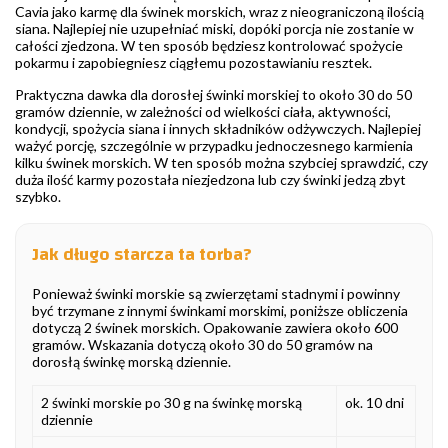
Cavia jako karmę dla świnek morskich, wraz z nieograniczoną ilością
siana. Najlepiej nie uzupełniać miski, dopóki porcja nie zostanie w
całości zjedzona. W ten sposób będziesz kontrolować spożycie
pokarmu i zapobiegniesz ciągłemu pozostawianiu resztek.
Praktyczna dawka dla dorosłej świnki morskiej to około 30 do 50
gramów dziennie, w zależności od wielkości ciała, aktywności,
kondycji, spożycia siana i innych składników odżywczych. Najlepiej
ważyć porcję, szczególnie w przypadku jednoczesnego karmienia
kilku świnek morskich. W ten sposób można szybciej sprawdzić, czy
duża ilość karmy pozostała niezjedzona lub czy świnki jedzą zbyt
szybko.
Jak długo starcza ta torba?
Ponieważ świnki morskie są zwierzętami stadnymi i powinny
być trzymane z innymi świnkami morskimi, poniższe obliczenia
dotyczą 2 świnek morskich. Opakowanie zawiera około 600
gramów. Wskazania dotyczą około 30 do 50 gramów na
dorosłą świnkę morską dziennie.
2 świnki morskie po 30 g na świnkę morską
ok. 10 dni
dziennie