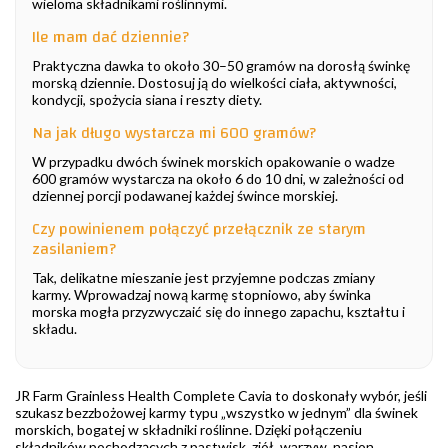
wieloma składnikami roślinnymi.
Ile mam dać dziennie?
Praktyczna dawka to około 30–50 gramów na dorosłą świnkę
morską dziennie. Dostosuj ją do wielkości ciała, aktywności,
kondycji, spożycia siana i reszty diety.
Na jak długo wystarcza mi 600 gramów?
W przypadku dwóch świnek morskich opakowanie o wadze
600 gramów wystarcza na około 6 do 10 dni, w zależności od
dziennej porcji podawanej każdej śwince morskiej.
Czy powinienem połączyć przełącznik ze starym
zasilaniem?
Tak, delikatne mieszanie jest przyjemne podczas zmiany
karmy. Wprowadzaj nową karmę stopniowo, aby świnka
morska mogła przyzwyczaić się do innego zapachu, kształtu i
składu.
JR Farm Grainless Health Complete Cavia to doskonały wybór, jeśli
szukasz bezzbożowej karmy typu „wszystko w jednym” dla świnek
morskich, bogatej w składniki roślinne. Dzięki połączeniu
składników pochodzących z pastwisk, ziół, warzyw, nasion,