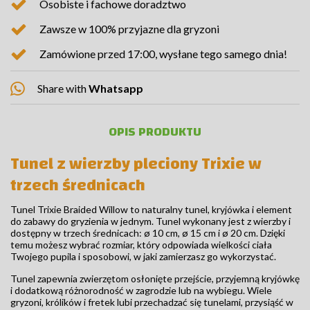
Osobiste i fachowe doradztwo
Zawsze w 100% przyjazne dla gryzoni
Zamówione przed 17:00, wysłane tego samego dnia!
Share with
Whatsapp
OPIS PRODUKTU
Tunel z wierzby pleciony Trixie w
trzech średnicach
Tunel Trixie Braided Willow to naturalny tunel, kryjówka i element
do zabawy do gryzienia w jednym. Tunel wykonany jest z wierzby i
dostępny w trzech średnicach: ø 10 cm, ø 15 cm i ø 20 cm. Dzięki
temu możesz wybrać rozmiar, który odpowiada wielkości ciała
Twojego pupila i sposobowi, w jaki zamierzasz go wykorzystać.
Tunel zapewnia zwierzętom osłonięte przejście, przyjemną kryjówkę
i dodatkową różnorodność w zagrodzie lub na wybiegu. Wiele
gryzoni, królików i fretek lubi przechadzać się tunelami, przysiąść w