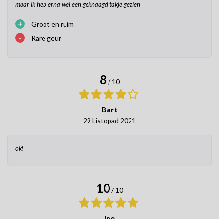
maar ik heb erna wel een geknaagd takje gezien
+
Groot en ruim
-
Rare geur
8
/ 10
Bart
29 Listopad 2021
ok!
10
/ 10
Ine