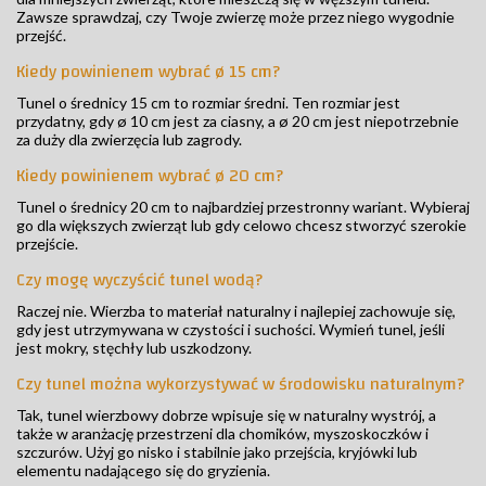
Zawsze sprawdzaj, czy Twoje zwierzę może przez niego wygodnie
przejść.
Kiedy powinienem wybrać ø 15 cm?
Tunel o średnicy 15 cm to rozmiar średni. Ten rozmiar jest
przydatny, gdy ø 10 cm jest za ciasny, a ø 20 cm jest niepotrzebnie
za duży dla zwierzęcia lub zagrody.
Kiedy powinienem wybrać ø 20 cm?
Tunel o średnicy 20 cm to najbardziej przestronny wariant. Wybieraj
go dla większych zwierząt lub gdy celowo chcesz stworzyć szerokie
przejście.
Czy mogę wyczyścić tunel wodą?
Raczej nie. Wierzba to materiał naturalny i najlepiej zachowuje się,
gdy jest utrzymywana w czystości i suchości. Wymień tunel, jeśli
jest mokry, stęchły lub uszkodzony.
Czy tunel można wykorzystywać w środowisku naturalnym?
Tak, tunel wierzbowy dobrze wpisuje się w naturalny wystrój, a
także w aranżację przestrzeni dla chomików, myszoskoczków i
szczurów. Użyj go nisko i stabilnie jako przejścia, kryjówki lub
elementu nadającego się do gryzienia.