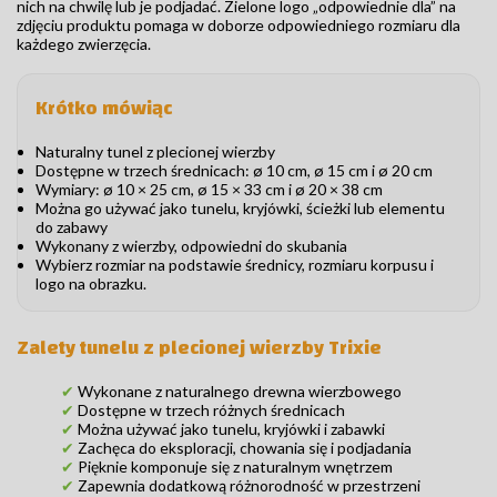
nich na chwilę lub je podjadać. Zielone logo „odpowiednie dla” na
zdjęciu produktu pomaga w doborze odpowiedniego rozmiaru dla
każdego zwierzęcia.
Krótko mówiąc
Naturalny tunel z plecionej wierzby
Dostępne w trzech średnicach: ø 10 cm, ø 15 cm i ø 20 cm
Wymiary: ø 10 × 25 cm, ø 15 × 33 cm i ø 20 × 38 cm
Można go używać jako tunelu, kryjówki, ścieżki lub elementu
do zabawy
Wykonany z wierzby, odpowiedni do skubania
Wybierz rozmiar na podstawie średnicy, rozmiaru korpusu i
logo na obrazku.
Zalety tunelu z plecionej wierzby Trixie
✔
Wykonane z naturalnego drewna wierzbowego
✔
Dostępne w trzech różnych średnicach
✔
Można używać jako tunelu, kryjówki i zabawki
✔
Zachęca do eksploracji, chowania się i podjadania
✔
Pięknie komponuje się z naturalnym wnętrzem
✔
Zapewnia dodatkową różnorodność w przestrzeni