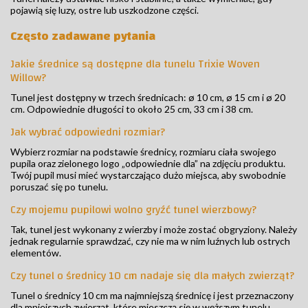
pojawią się luzy, ostre lub uszkodzone części.
Często zadawane pytania
Jakie średnice są dostępne dla tunelu Trixie Woven
Willow?
Tunel jest dostępny w trzech średnicach: ø 10 cm, ø 15 cm i ø 20
cm. Odpowiednie długości to około 25 cm, 33 cm i 38 cm.
Jak wybrać odpowiedni rozmiar?
Wybierz rozmiar na podstawie średnicy, rozmiaru ciała swojego
pupila oraz zielonego logo „odpowiednie dla” na zdjęciu produktu.
Twój pupil musi mieć wystarczająco dużo miejsca, aby swobodnie
poruszać się po tunelu.
Czy mojemu pupilowi wolno gryźć tunel wierzbowy?
Tak, tunel jest wykonany z wierzby i może zostać obgryziony. Należy
jednak regularnie sprawdzać, czy nie ma w nim luźnych lub ostrych
elementów.
Czy tunel o średnicy 10 cm nadaje się dla małych zwierząt?
Tunel o średnicy 10 cm ma najmniejszą średnicę i jest przeznaczony
dla mniejszych zwierząt, które mieszczą się w węższym tunelu.