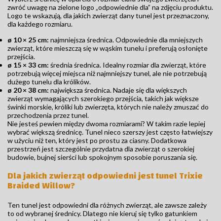
zwróć uwagę na zielone logo „odpowiednie dla” na zdjęciu produktu.
Logo te wskazują, dla jakich zwierząt dany tunel jest przeznaczony,
dla każdego rozmiaru.
ø 10 × 25 cm:
najmniejsza średnica. Odpowiednie dla mniejszych
zwierząt, które mieszczą się w wąskim tunelu i preferują osłonięte
przejścia.
ø 15 × 33 cm:
średnia średnica. Idealny rozmiar dla zwierząt, które
potrzebują więcej miejsca niż najmniejszy tunel, ale nie potrzebują
dużego tunelu dla królików.
ø 20 × 38 cm:
największa średnica. Nadaje się dla większych
zwierząt wymagających szerokiego przejścia, takich jak większe
świnki morskie, króliki lub zwierzęta, których nie należy zmuszać do
przechodzenia przez tunel.
Nie jesteś pewien między dwoma rozmiarami? W takim razie lepiej
wybrać większą średnicę. Tunel nieco szerszy jest często łatwiejszy
w użyciu niż ten, który jest po prostu za ciasny. Dodatkowa
przestrzeń jest szczególnie przydatna dla zwierząt o szerokiej
budowie, bujnej sierści lub spokojnym sposobie poruszania się.
Dla jakich zwierząt odpowiedni jest tunel Trixie
Braided Willow?
Ten tunel jest odpowiedni dla różnych zwierząt, ale zawsze zależy
to od wybranej średnicy. Dlatego nie kieruj się tylko gatunkiem