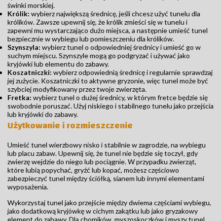
świnki morskiej.
Królik:
wybierz największą średnicę, jeśli chcesz użyć tunelu dla
królików. Zawsze upewnij się, że królik zmieści się w tunelu i
zapewni mu wystarczająco dużo miejsca, a następnie umieść tunel
bezpiecznie w wybiegu lub pomieszczeniu dla królików.
Szynszyla:
wybierz tunel o odpowiedniej średnicy i umieść go w
suchym miejscu. Szynszyle mogą go podgryzać i używać jako
kryjówki lub elementu do zabawy.
Koszatniczki:
wybierz odpowiednią średnicę i regularnie sprawdzaj
jej zużycie. Koszatniczki to aktywne gryzonie, więc tunel może być
szybciej modyfikowany przez twoje zwierzęta.
Fretka:
wybierz tunel o dużej średnicy, w którym fretce będzie się
swobodnie poruszać. Użyj niskiego i stabilnego tunelu jako przejścia
lub kryjówki do zabawy.
Użytkowanie i rozmieszczenie
Umieść tunel wierzbowy nisko i stabilnie w zagrodzie, na wybiegu
lub placu zabaw. Upewnij się, że tunel nie będzie się toczył, gdy
zwierzę wejdzie do niego lub pociągnie. W przypadku zwierząt,
które lubią popychać, gryźć lub kopać, możesz częściowo
zabezpieczyć tunel między ściółką, sianem lub innymi elementami
wyposażenia.
Wykorzystaj tunel jako przejście między dwiema częściami wybiegu,
jako dodatkową kryjówkę w cichym zakątku lub jako gryzakowy
element do zabawy. Dla chomików, myszoskoczków i myszy tunel