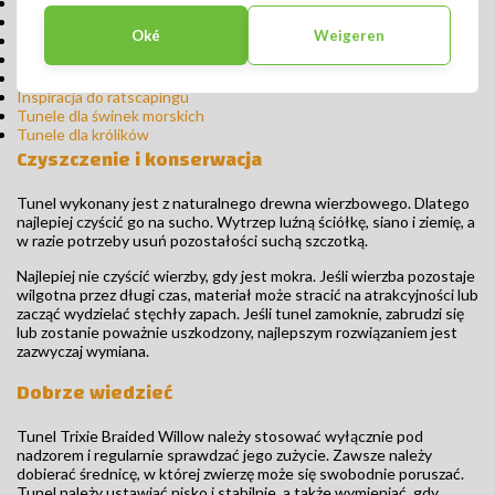
Tunele dla gryzoni i królików
Naturalny materiał do gryzienia
Oké
Weigeren
Naturalny projekt
Produkty do pielęgnacji chomików
Produkty do pielęgnacji gerbil
Inspiracja do ratscapingu
Tunele dla świnek morskich
Tunele dla królików
Czyszczenie i konserwacja
Tunel wykonany jest z naturalnego drewna wierzbowego. Dlatego
najlepiej czyścić go na sucho. Wytrzep luźną ściółkę, siano i ziemię, a
w razie potrzeby usuń pozostałości suchą szczotką.
Najlepiej nie czyścić wierzby, gdy jest mokra. Jeśli wierzba pozostaje
wilgotna przez długi czas, materiał może stracić na atrakcyjności lub
zacząć wydzielać stęchły zapach. Jeśli tunel zamoknie, zabrudzi się
lub zostanie poważnie uszkodzony, najlepszym rozwiązaniem jest
zazwyczaj wymiana.
Dobrze wiedzieć
Tunel Trixie Braided Willow należy stosować wyłącznie pod
nadzorem i regularnie sprawdzać jego zużycie. Zawsze należy
dobierać średnicę, w której zwierzę może się swobodnie poruszać.
Tunel należy ustawiać nisko i stabilnie, a także wymieniać, gdy