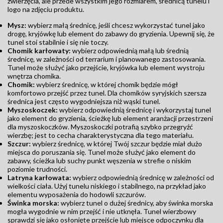
zwierzęcia, ale przede wszystkim jego rozmiarem, średnicą tunelu i
logo na zdjęciu produktu.
Mysz:
wybierz małą średnicę, jeśli chcesz wykorzystać tunel jako
drogę, kryjówkę lub element do zabawy do gryzienia. Upewnij się, że
tunel stoi stabilnie i się nie toczy.
Chomik karłowaty:
wybierz odpowiednią małą lub średnią
średnicę, w zależności od terrarium i planowanego zastosowania.
Tunel może służyć jako przejście, kryjówka lub element wystroju
wnętrza chomika.
Chomik:
wybierz średnicę, w której chomik będzie mógł
komfortowo przejść przez tunel. Dla chomików syryjskich szersza
średnica jest często wygodniejsza niż wąski tunel.
Myszoskoczek:
wybierz odpowiednią średnicę i wykorzystaj tunel
jako element do gryzienia, ścieżkę lub element aranżacji przestrzeni
dla myszoskoczków. Myszoskoczki potrafią szybko przegryźć
wierzbę; jest to cecha charakterystyczna dla tego materiału.
Szczur:
wybierz średnicę, w której Twój szczur będzie miał dużo
miejsca do poruszania się. Tunel może służyć jako element do
zabawy, ścieżka lub suchy punkt węszenia w strefie o niskim
poziomie trudności.
Latryna karłowata:
wybierz odpowiednią średnicę w zależności od
wielkości ciała. Użyj tunelu niskiego i stabilnego, na przykład jako
elementu wyposażenia do hodowli szczurów.
Świnka morska:
wybierz tunel o dużej średnicy, aby świnka morska
mogła wygodnie w nim przejść i nie utknęła. Tunel wierzbowy
sprawdzi się jako osłonięte przejście lub miejsce odpoczynku dla