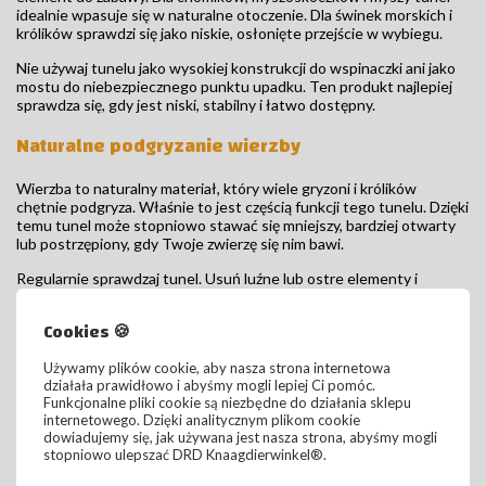
idealnie wpasuje się w naturalne otoczenie. Dla świnek morskich i
królików sprawdzi się jako niskie, osłonięte przejście w wybiegu.
Nie używaj tunelu jako wysokiej konstrukcji do wspinaczki ani jako
mostu do niebezpiecznego punktu upadku. Ten produkt najlepiej
sprawdza się, gdy jest niski, stabilny i łatwo dostępny.
Naturalne podgryzanie wierzby
Wierzba to naturalny materiał, który wiele gryzoni i królików
chętnie podgryza. Właśnie to jest częścią funkcji tego tunelu. Dzięki
temu tunel może stopniowo stawać się mniejszy, bardziej otwarty
lub postrzępiony, gdy Twoje zwierzę się nim bawi.
Regularnie sprawdzaj tunel. Usuń luźne lub ostre elementy i
wymień tunel, gdy straci swoją sztywność. W przypadku silnych
gryzoni, takich jak myszoskoczki, koszatniczki i niektóre króliki, tunel
Cookies 🍪
wierzbowy może zużywać się szybciej niż w przypadku zwierząt,
które wykorzystują go głównie jako przejście.
Używamy plików cookie, aby nasza strona internetowa
Świetnie nadaje się do łączenia z
działała prawidłowo i abyśmy mogli lepiej Ci pomóc.
Funkcjonalne pliki cookie są niezbędne do działania sklepu
internetowego. Dzięki analitycznym plikom cookie
Tunel z plecionej wierzby Trixie idealnie wpasowuje się w naturalne
dowiadujemy się, jak używana jest nasza strona, abyśmy mogli
wnętrza. Można go łączyć z:
stopniowo ulepszać DRD Knaagdierwinkel®.