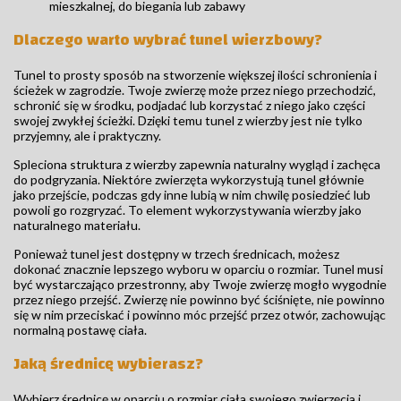
mieszkalnej, do biegania lub zabawy
Dlaczego warto wybrać tunel wierzbowy?
Tunel to prosty sposób na stworzenie większej ilości schronienia i
ścieżek w zagrodzie. Twoje zwierzę może przez niego przechodzić,
schronić się w środku, podjadać lub korzystać z niego jako części
swojej zwykłej ścieżki. Dzięki temu tunel z wierzby jest nie tylko
przyjemny, ale i praktyczny.
Spleciona struktura z wierzby zapewnia naturalny wygląd i zachęca
do podgryzania. Niektóre zwierzęta wykorzystują tunel głównie
jako przejście, podczas gdy inne lubią w nim chwilę posiedzieć lub
powoli go rozgryzać. To element wykorzystywania wierzby jako
naturalnego materiału.
Ponieważ tunel jest dostępny w trzech średnicach, możesz
dokonać znacznie lepszego wyboru w oparciu o rozmiar. Tunel musi
być wystarczająco przestronny, aby Twoje zwierzę mogło wygodnie
przez niego przejść. Zwierzę nie powinno być ściśnięte, nie powinno
się w nim przeciskać i powinno móc przejść przez otwór, zachowując
normalną postawę ciała.
Jaką średnicę wybierasz?
Wybierz średnicę w oparciu o rozmiar ciała swojego zwierzęcia i