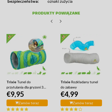
bezpieczeństwa:
oznaki zużycia
PRODUKTY POWIĄZANE
Trixie
Tunel do
Trixie
Rozkładany tunel
przytulania dla gryzoni 35
do zabawy
€9,95
€4,99
cm
Zamów teraz
Zamów teraz