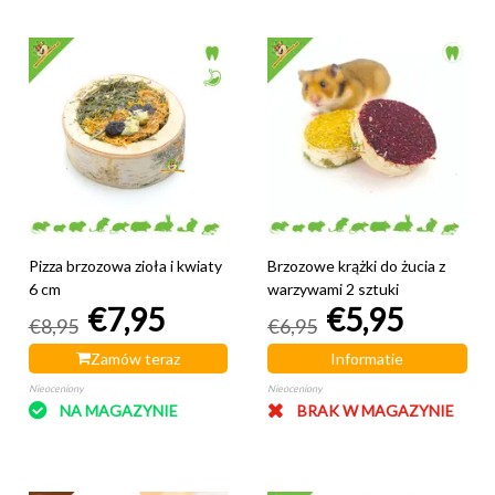
Pizza brzozowa zioła i kwiaty
Brzozowe krążki do żucia z
6 cm
warzywami 2 sztuki
€7,95
€5,95
€8,95
€6,95
Zamów teraz
Informatie
Nieoceniony
Nieoceniony
NA MAGAZYNIE
BRAK W MAGAZYNIE