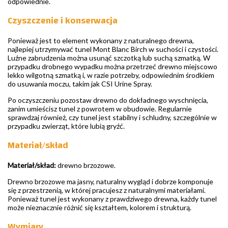
odpowiednie.
Czyszczenie i konserwacja
Ponieważ jest to element wykonany z naturalnego drewna,
najlepiej utrzymywać tunel Mont Blanc Birch w suchości i czystości.
Luźne zabrudzenia można usunąć szczotką lub suchą szmatką. W
przypadku drobnego wypadku można przetrzeć drewno miejscowo
lekko wilgotną szmatką i, w razie potrzeby, odpowiednim środkiem
do usuwania moczu, takim jak CSI Urine Spray.
Po oczyszczeniu pozostaw drewno do dokładnego wyschnięcia,
zanim umieścisz tunel z powrotem w obudowie. Regularnie
sprawdzaj również, czy tunel jest stabilny i schludny, szczególnie w
przypadku zwierząt, które lubią gryźć.
Materiał/skład
Materiał/skład:
drewno brzozowe.
Drewno brzozowe ma jasny, naturalny wygląd i dobrze komponuje
się z przestrzenią, w której pracujesz z naturalnymi materiałami.
Ponieważ tunel jest wykonany z prawdziwego drewna, każdy tunel
może nieznacznie różnić się kształtem, kolorem i strukturą.
Wymiary