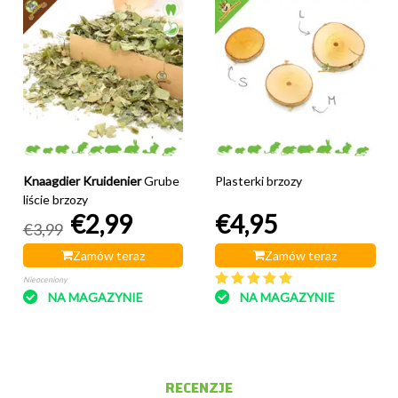
Knaagdier Kruidenier
Grube
Plasterki brzozy
liście brzozy
€2,99
€4,95
€3,99
Zamów teraz
Zamów teraz
Nieoceniony
NA MAGAZYNIE
NA MAGAZYNIE
RECENZJE