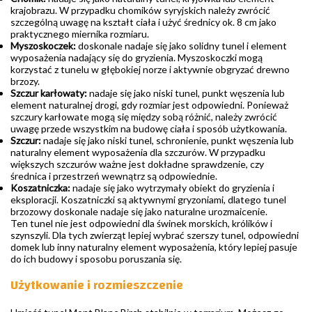
krajobrazu. W przypadku chomików syryjskich należy zwrócić
szczególną uwagę na kształt ciała i użyć średnicy ok. 8 cm jako
praktycznego miernika rozmiaru.
Myszoskoczek:
doskonale nadaje się jako solidny tunel i element
wyposażenia nadający się do gryzienia. Myszoskoczki mogą
korzystać z tunelu w głębokiej norze i aktywnie obgryzać drewno
brzozy.
Szczur karłowaty:
nadaje się jako niski tunel, punkt węszenia lub
element naturalnej drogi, gdy rozmiar jest odpowiedni. Ponieważ
szczury karłowate mogą się między sobą różnić, należy zwrócić
uwagę przede wszystkim na budowę ciała i sposób użytkowania.
Szczur:
nadaje się jako niski tunel, schronienie, punkt węszenia lub
naturalny element wyposażenia dla szczurów. W przypadku
większych szczurów ważne jest dokładne sprawdzenie, czy
średnica i przestrzeń wewnątrz są odpowiednie.
Koszatniczka:
nadaje się jako wytrzymały obiekt do gryzienia i
eksploracji. Koszatniczki są aktywnymi gryzoniami, dlatego tunel
brzozowy doskonale nadaje się jako naturalne urozmaicenie.
Ten tunel nie jest odpowiedni dla świnek morskich, królików i
szynszyli. Dla tych zwierząt lepiej wybrać szerszy tunel, odpowiedni
domek lub inny naturalny element wyposażenia, który lepiej pasuje
do ich budowy i sposobu poruszania się.
Użytkowanie i rozmieszczenie