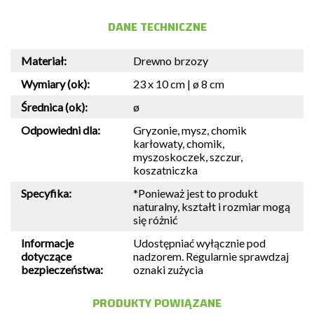
DANE TECHNICZNE
Materiał:
Drewno brzozy
Wymiary (ok):
23 x 10 cm | ø 8 cm
Średnica (ok):
ø
Odpowiedni dla:
Gryzonie, mysz, chomik
karłowaty, chomik,
myszoskoczek, szczur,
koszatniczka
Specyfika:
*Ponieważ jest to produkt
naturalny, kształt i rozmiar mogą
się różnić
Informacje
Udostępniać wyłącznie pod
dotyczące
nadzorem. Regularnie sprawdzaj
bezpieczeństwa:
oznaki zużycia
PRODUKTY POWIĄZANE