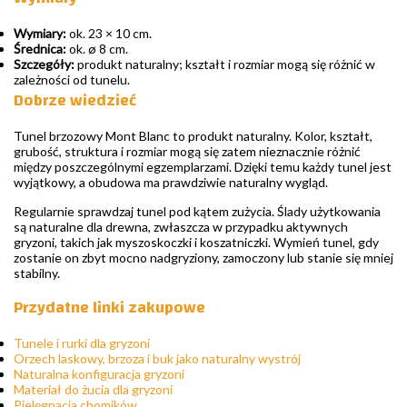
Wymiary:
ok. 23 × 10 cm.
Średnica:
ok. ø 8 cm.
Szczegóły:
produkt naturalny; kształt i rozmiar mogą się różnić w
zależności od tunelu.
Dobrze wiedzieć
Tunel brzozowy Mont Blanc to produkt naturalny. Kolor, kształt,
grubość, struktura i rozmiar mogą się zatem nieznacznie różnić
między poszczególnymi egzemplarzami. Dzięki temu każdy tunel jest
wyjątkowy, a obudowa ma prawdziwie naturalny wygląd.
Regularnie sprawdzaj tunel pod kątem zużycia. Ślady użytkowania
są naturalne dla drewna, zwłaszcza w przypadku aktywnych
gryzoni, takich jak myszoskoczki i koszatniczki. Wymień tunel, gdy
zostanie on zbyt mocno nadgryziony, zamoczony lub stanie się mniej
stabilny.
Przydatne linki zakupowe
Tunele i rurki dla gryzoni
Orzech laskowy, brzoza i buk jako naturalny wystrój
Naturalna konfiguracja gryzoni
Materiał do żucia dla gryzoni
Pielęgnacja chomików