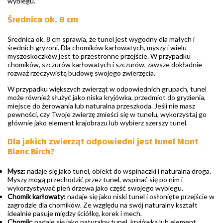
wybiegu.
Średnica ok. 8 cm
Średnica ok. 8 cm sprawia, że tunel jest wygodny dla małych i
średnich gryzoni. Dla chomików karłowatych, myszy i wielu
myszoskoczków jest to przestronne przejście. W przypadku
chomików, szczurów karłowatych i szczurów, zawsze dokładnie
rozważ rzeczywistą budowę swojego zwierzęcia.
W przypadku większych zwierząt w odpowiednich grupach, tunel
może również służyć jako niska kryjówka, przedmiot do gryzienia,
miejsce do żerowania lub naturalna przeszkoda. Jeśli nie masz
pewności, czy Twoje zwierzę zmieści się w tunelu, wykorzystaj go
głównie jako element krajobrazu lub wybierz szerszy tunel.
Dla jakich zwierząt odpowiedni jest tunel Mont
Blanc Birch?
Mysz:
nadaje się jako tunel, obiekt do wspinaczki i naturalna droga.
Myszy mogą przechodzić przez tunel, wspinać się po nim i
wykorzystywać pień drzewa jako część swojego wybiegu.
Chomik karłowaty:
nadaje się jako niski tunel i osłonięte przejście w
zagrodzie dla chomików. Ze względu na swój naturalny kształt
idealnie pasuje między ściółkę, korek i mech.
Chomik:
nadaje się jako naturalny tunel, kryjówka lub element