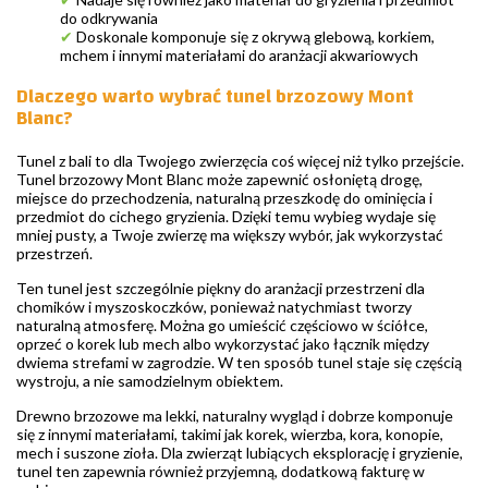
do odkrywania
✔
Doskonale komponuje się z okrywą glebową, korkiem,
mchem i innymi materiałami do aranżacji akwariowych
Dlaczego warto wybrać tunel brzozowy Mont
Blanc?
Tunel z bali to dla Twojego zwierzęcia coś więcej niż tylko przejście.
Tunel brzozowy Mont Blanc może zapewnić osłoniętą drogę,
miejsce do przechodzenia, naturalną przeszkodę do ominięcia i
przedmiot do cichego gryzienia. Dzięki temu wybieg wydaje się
mniej pusty, a Twoje zwierzę ma większy wybór, jak wykorzystać
przestrzeń.
Ten tunel jest szczególnie piękny do aranżacji przestrzeni dla
chomików i myszoskoczków, ponieważ natychmiast tworzy
naturalną atmosferę. Można go umieścić częściowo w ściółce,
oprzeć o korek lub mech albo wykorzystać jako łącznik między
dwiema strefami w zagrodzie. W ten sposób tunel staje się częścią
wystroju, a nie samodzielnym obiektem.
Drewno brzozowe ma lekki, naturalny wygląd i dobrze komponuje
się z innymi materiałami, takimi jak korek, wierzba, kora, konopie,
mech i suszone zioła. Dla zwierząt lubiących eksplorację i gryzienie,
tunel ten zapewnia również przyjemną, dodatkową fakturę w