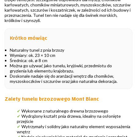
karłowatych, chomików miniaturowych, myszoskoczków, szczurów
karłowatych, szczurów i koszatniczek, w zależności od ich budowy i
przeznaczenia. Tunel ten nie nadaje się dla świnek morskich,
królików i szynszyli.
Krótko mówiąc
Naturalny tunel z pnia brzozy
Wymiary: ok. 23 × 10 cm
Średnica: ok. ø 8 cm
Można go używać jako tunelu, kryjówki, przedmiotu do
gryzienia lub elementu krajobrazu.
Doskonale nadaje się do aranżacji wnętrz dla chomików,
myszoskoczków i szczurów oraz jako naturalna dekoracja.
Zalety tunelu brzozowego Mont Blanc
✔
Wykonane z naturalnego drewna brzozowego
✔
Wydrążony kształt pnia drzewa, idealny na osłonięte
przejście
✔
Wytrzymały i solidny jako naturalny element wyposażenia
wnętrz
✔
Nadaje się również jako materiał do gryzienia i przedmiot