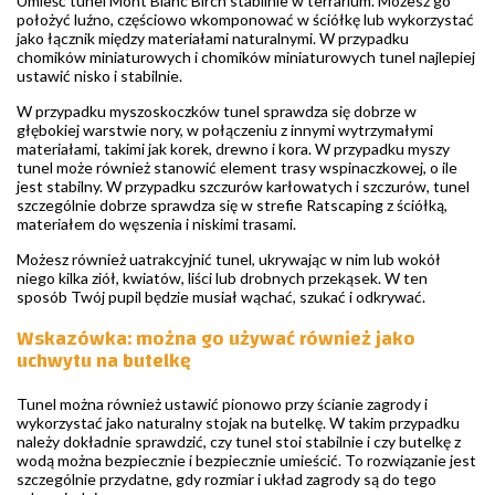
Umieść tunel Mont Blanc Birch stabilnie w terrarium. Możesz go
położyć luźno, częściowo wkomponować w ściółkę lub wykorzystać
jako łącznik między materiałami naturalnymi. W przypadku
chomików miniaturowych i chomików miniaturowych tunel najlepiej
ustawić nisko i stabilnie.
W przypadku myszoskoczków tunel sprawdza się dobrze w
głębokiej warstwie nory, w połączeniu z innymi wytrzymałymi
materiałami, takimi jak korek, drewno i kora. W przypadku myszy
tunel może również stanowić element trasy wspinaczkowej, o ile
jest stabilny. W przypadku szczurów karłowatych i szczurów, tunel
szczególnie dobrze sprawdza się w strefie Ratscaping z ściółką,
materiałem do węszenia i niskimi trasami.
Możesz również uatrakcyjnić tunel, ukrywając w nim lub wokół
niego kilka ziół, kwiatów, liści lub drobnych przekąsek. W ten
sposób Twój pupil będzie musiał wąchać, szukać i odkrywać.
Wskazówka: można go używać również jako
uchwytu na butelkę
Tunel można również ustawić pionowo przy ścianie zagrody i
wykorzystać jako naturalny stojak na butelkę. W takim przypadku
należy dokładnie sprawdzić, czy tunel stoi stabilnie i czy butelkę z
wodą można bezpiecznie i bezpiecznie umieścić. To rozwiązanie jest
szczególnie przydatne, gdy rozmiar i układ zagrody są do tego