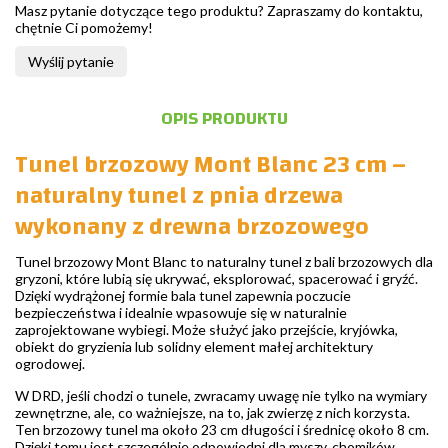
Masz pytanie dotyczące tego produktu? Zapraszamy do kontaktu,
chętnie Ci pomożemy!
Wyślij pytanie
OPIS PRODUKTU
Tunel brzozowy Mont Blanc 23 cm –
naturalny tunel z pnia drzewa
wykonany z drewna brzozowego
Tunel brzozowy Mont Blanc to naturalny tunel z bali brzozowych dla
gryzoni, które lubią się ukrywać, eksplorować, spacerować i gryźć.
Dzięki wydrążonej formie bala tunel zapewnia poczucie
bezpieczeństwa i idealnie wpasowuje się w naturalnie
zaprojektowane wybiegi. Może służyć jako przejście, kryjówka,
obiekt do gryzienia lub solidny element małej architektury
ogrodowej.
W DRD, jeśli chodzi o tunele, zwracamy uwagę nie tylko na wymiary
zewnętrzne, ale, co ważniejsze, na to, jak zwierzę z nich korzysta.
Ten brzozowy tunel ma około 23 cm długości i średnicę około 8 cm.
Dzięki temu jest szczególnie odpowiedni dla myszy, chomików