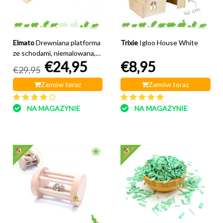
Elmato
Drewniana platforma
Trixie
Igloo House White
ze schodami, niemalowana,
€24,95
€8,95
28 cm
€29,95
Zamów teraz
Zamów teraz
NA MAGAZYNIE
NA MAGAZYNIE