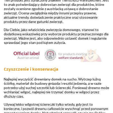
Ten produkt jest oznaczony znakiem Tierschutz-Kennzeichen. Jest
to znak potwierdzający dobrostan zwierząt dla produktów, które
zostały ocenione zgodnie z austriacką ustawą o dobrostanie
zwierząt. Ocena uwzględnia między innymi przepisy prawne,
aktualne trendy, doświadczenie praktyczne oraz stosowanie
produktu przez dane gatunki zwierząt.
Dla Ciebie, jako właściciela zwierzęcia domowego, stanowi to
dodatkową wskazówkę przy wyborze produktu przeznaczonego dla
zwierząt. Ważne jest, aby odpowiednio ustawić domek i regularnie
sprawdzać jego stan pod kątem zużycia.
Czyszczenie i konserwacja
Najlepiej wyczyścić drewniany domek na sucho. Wytrzep luźną
ściółkę, materiał do budowy gniazda i resztki jedzenia, a w razie
potrzeby użyj suchej szczotki lub ściereczki. Ponieważ drewno może
wchłaniać wilgoć, najlepiej nie trzymać domku w wilgoci przez
dłuższy czas.
Używaj lekko wilgotnej ściereczki tylko wtedy, gdy jest to
konieczne, i pozwól drewnu całkowicie wyschnąć przed ponownym
zamontowaniem domku. Natychmiast sprawdź, czy nie ma śladów