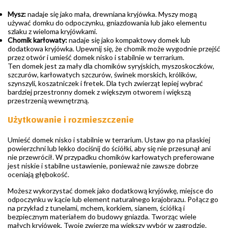
Mysz:
nadaje się jako mała, drewniana kryjówka. Myszy mogą
używać domku do odpoczynku, gniazdowania lub jako elementu
szlaku z wieloma kryjówkami.
Chomik karłowaty:
nadaje się jako kompaktowy domek lub
dodatkowa kryjówka. Upewnij się, że chomik może wygodnie przejść
przez otwór i umieść domek nisko i stabilnie w terrarium.
Ten domek jest za mały dla chomików syryjskich, myszoskoczków,
szczurów, karłowatych szczurów, świnek morskich, królików,
szynszyli, koszatniczek i fretek. Dla tych zwierząt lepiej wybrać
bardziej przestronny domek z większym otworem i większą
przestrzenią wewnętrzną.
Użytkowanie i rozmieszczenie
Umieść domek nisko i stabilnie w terrarium. Ustaw go na płaskiej
powierzchni lub lekko dociśnij do ściółki, aby się nie przesunął ani
nie przewrócił. W przypadku chomików karłowatych preferowane
jest niskie i stabilne ustawienie, ponieważ nie zawsze dobrze
oceniają głębokość.
Możesz wykorzystać domek jako dodatkową kryjówkę, miejsce do
odpoczynku w kącie lub element naturalnego krajobrazu. Połącz go
na przykład z tunelami, mchem, korkiem, sianem, ściółką i
bezpiecznym materiałem do budowy gniazda. Tworząc wiele
małych kryjówek, Twoje zwierzę ma większy wybór w zagrodzie.