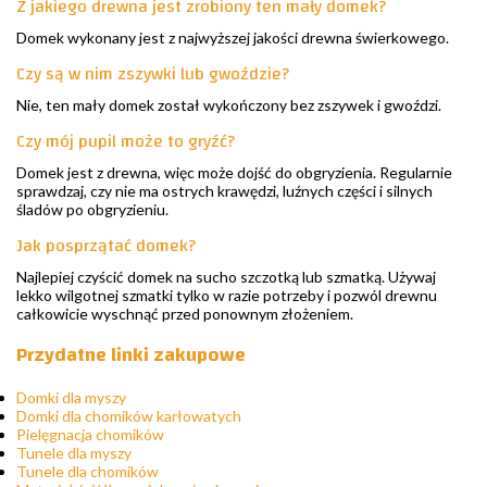
Z jakiego drewna jest zrobiony ten mały domek?
Domek wykonany jest z najwyższej jakości drewna świerkowego.
Czy są w nim zszywki lub gwoździe?
Nie, ten mały domek został wykończony bez zszywek i gwoździ.
Czy mój pupil może to gryźć?
Domek jest z drewna, więc może dojść do obgryzienia. Regularnie
sprawdzaj, czy nie ma ostrych krawędzi, luźnych części i silnych
śladów po obgryzieniu.
Jak posprzątać domek?
Najlepiej czyścić domek na sucho szczotką lub szmatką. Używaj
lekko wilgotnej szmatki tylko w razie potrzeby i pozwól drewnu
całkowicie wyschnąć przed ponownym złożeniem.
Przydatne linki zakupowe
Domki dla myszy
Domki dla chomików karłowatych
Pielęgnacja chomików
Tunele dla myszy
Tunele dla chomików