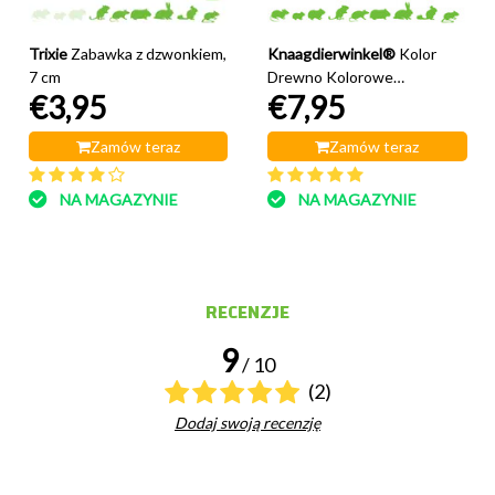
Trixie
Zabawka z dzwonkiem,
Knaagdierwinkel®
Kolor
7 cm
Drewno Kolorowe
€3,95
€7,95
okrywowe
Zamów teraz
Zamów teraz
NA MAGAZYNIE
NA MAGAZYNIE
RECENZJE
9
/ 10
(2)
Dodaj swoją recenzję