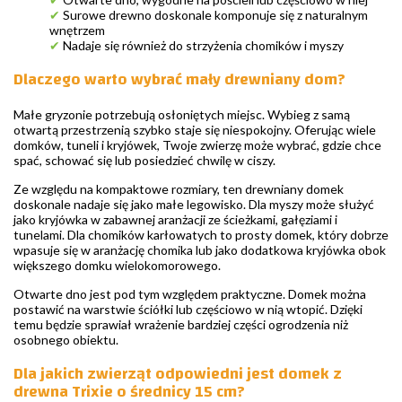
✔
Surowe drewno doskonale komponuje się z naturalnym
wnętrzem
✔
Nadaje się również do strzyżenia chomików i myszy
Dlaczego warto wybrać mały drewniany dom?
Małe gryzonie potrzebują osłoniętych miejsc. Wybieg z samą
otwartą przestrzenią szybko staje się niespokojny. Oferując wiele
domków, tuneli i kryjówek, Twoje zwierzę może wybrać, gdzie chce
spać, schować się lub posiedzieć chwilę w ciszy.
Ze względu na kompaktowe rozmiary, ten drewniany domek
doskonale nadaje się jako małe legowisko. Dla myszy może służyć
jako kryjówka w zabawnej aranżacji ze ścieżkami, gałęziami i
tunelami. Dla chomików karłowatych to prosty domek, który dobrze
wpasuje się w aranżację chomika lub jako dodatkowa kryjówka obok
większego domku wielokomorowego.
Otwarte dno jest pod tym względem praktyczne. Domek można
postawić na warstwie ściółki lub częściowo w nią wtopić. Dzięki
temu będzie sprawiał wrażenie bardziej części ogrodzenia niż
osobnego obiektu.
Dla jakich zwierząt odpowiedni jest domek z
drewna Trixie o średnicy 15 cm?