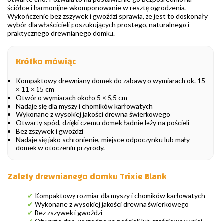
ściółce i harmonijne wkomponowanie w resztę ogrodzenia.
Wykończenie bez zszywek i gwoździ sprawia, że jest to doskonały
wybór dla właścicieli poszukujących prostego, naturalnego i
praktycznego drewnianego domku.
Krótko mówiąc
Kompaktowy drewniany domek do zabawy o wymiarach ok. 15
× 11 × 15 cm
Otwór o wymiarach około 5 × 5,5 cm
Nadaje się dla myszy i chomików karłowatych
Wykonane z wysokiej jakości drewna świerkowego
Otwarty spód, dzięki czemu domek ładnie leży na pościeli
Bez zszywek i gwoździ
Nadaje się jako schronienie, miejsce odpoczynku lub mały
domek w otoczeniu przyrody.
Zalety drewnianego domku Trixie Blank
✔
Kompaktowy rozmiar dla myszy i chomików karłowatych
✔
Wykonane z wysokiej jakości drewna świerkowego
✔
Bez zszywek i gwoździ
✔
Otwarte dno, wygodne na pościeli lub częściowo w niej