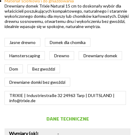
Materiał ściółkowy i do gniazdowania
Drewniany domek Trixie Natural 15 cm to doskonały wybór dla
właścicieli poszukujących kompaktowego, naturalnego i starannie
wykończonego domku dla myszy lub chomików karłowatych. Dzięki
drewnu sosnowemu, otwartemu dnu i wykończeniu bez gwoździ,
idealnie wpasuje się w spokojne, naturalne wnętrza.
Jasne drewno
Domek dla chomika
Hamsterscaping
Drewno
Drewniany domek
Dom
Bez gwoździ
Drewniane domki bez gwoździ
TRIXIE | Industriestraße 32 24963 Tarp | DUITSLAND |
info@trixie.de
DANE TECHNICZNE
Wymiary (ok):
-