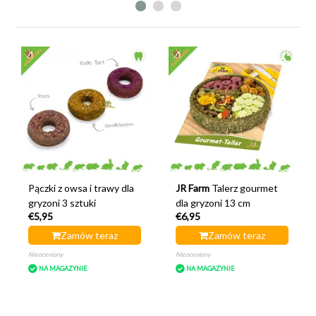
Pączki z owsa i trawy dla
JR Farm
Talerz gourmet
gryzoni 3 sztuki
dla gryzoni 13 cm
€5,95
€6,95
Zamów teraz
Zamów teraz
Nieoceniony
Nieoceniony
NA MAGAZYNIE
NA MAGAZYNIE