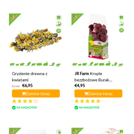
Gryzienie drewna z
JR Farm
Krople
kwiatami
bezzbożowe Burak
€6,95
€4,95
czerwony
€7,95
Zamów teraz
Zamów teraz
NA MAGAZYNIE
NA MAGAZYNIE