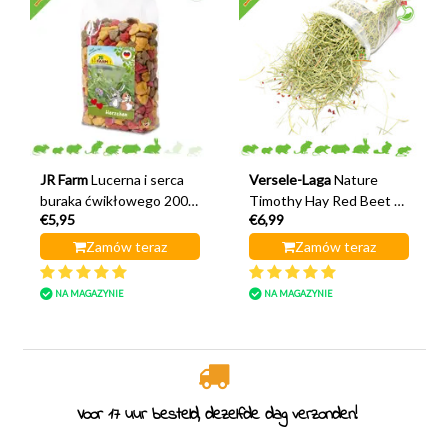
JR Farm
Lucerna i serca
Versele-Laga
Nature
buraka ćwikłowego 200
Timothy Hay Red Beet &
€5,95
€6,99
gramów
Tomato 500 gramów
Zamów teraz
Zamów teraz
NA MAGAZYNIE
NA MAGAZYNIE
Voor 17 uur besteld, dezelfde dag verzonden!