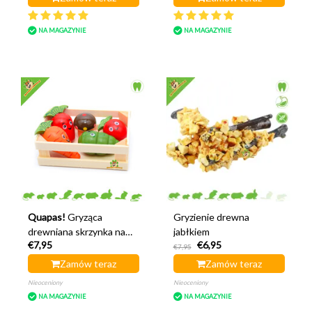
NA MAGAZYNIE
NA MAGAZYNIE
Quapas!
Gryząca
Gryzienie drewna
drewniana skrzynka na
jabłkiem
€7,95
€6,95
warzywa
€7,95
Zamów teraz
Zamów teraz
Nieoceniony
Nieoceniony
NA MAGAZYNIE
NA MAGAZYNIE