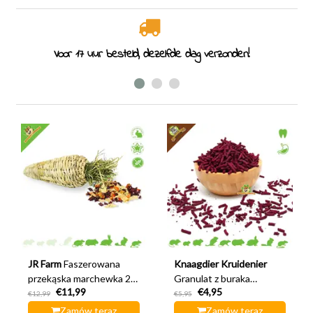
Voor 17 uur besteld, dezelfde dag verzonden!
JR Farm
Faszerowana
Knaagdier Kruidenier
przekąska marchewka 24
Granulat z buraka
€11,99
€4,95
cm
czerwonego 170 gramów
€12,99
€5,95
Zamów teraz
Zamów teraz