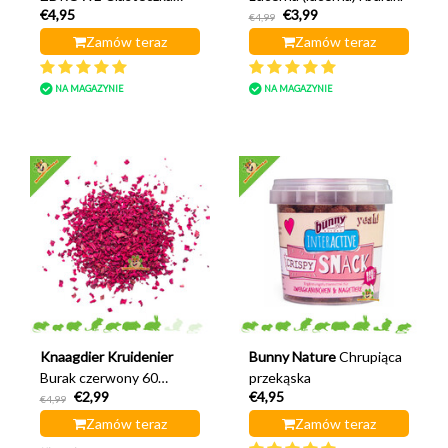
€4,95
€3,99
Stomatologiczne Buraki
€4,99
150 gramów
Zamów teraz
Zamów teraz
NA MAGAZYNIE
NA MAGAZYNIE
Knaagdier Kruidenier
Bunny Nature
Chrupiąca
Burak czerwony 60
przekąska
€2,99
€4,95
gramów
€4,99
Zamów teraz
Zamów teraz