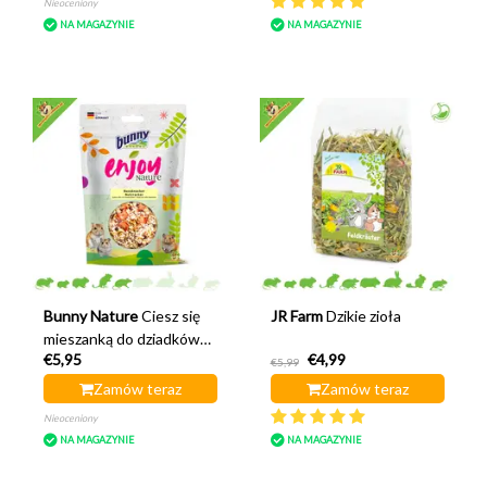
Nieoceniony
NA MAGAZYNIE
NA MAGAZYNIE
Bunny Nature
Ciesz się
JR Farm
Dzikie zioła
mieszanką do dziadków
€5,95
€4,99
do orzechów Nature
€5,99
Zamów teraz
Zamów teraz
Nieoceniony
NA MAGAZYNIE
NA MAGAZYNIE