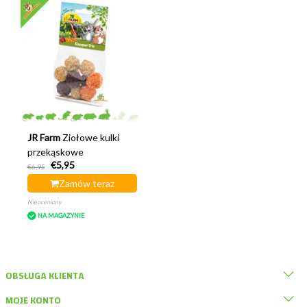
JR Farm
Ziołowe kulki
przekąskowe
€5,95
€6,95
Zamów teraz
Nieoceniony
NA MAGAZYNIE
OBSŁUGA KLIENTA
MOJE KONTO