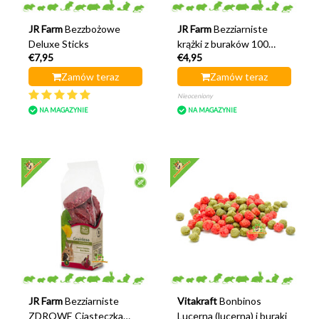
JR Farm
Bezzbożowe
JR Farm
Bezziarniste
Deluxe Sticks
krążki z buraków 100
€7,95
€4,95
gramów
Zamów teraz
Zamów teraz
Nieoceniony
NA MAGAZYNIE
NA MAGAZYNIE
JR Farm
Bezziarniste
Vitakraft
Bonbinos
ZDROWE Ciasteczka
Lucerna (lucerna) i buraki