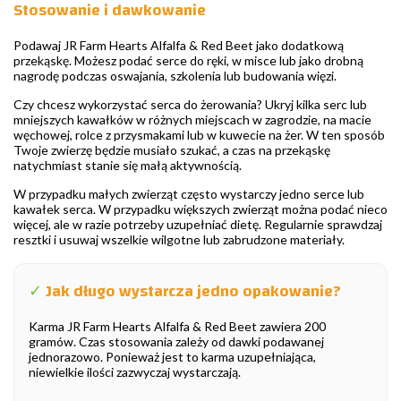
Stosowanie i dawkowanie
Podawaj JR Farm Hearts Alfalfa & Red Beet jako dodatkową
przekąskę. Możesz podać serce do ręki, w misce lub jako drobną
nagrodę podczas oswajania, szkolenia lub budowania więzi.
Czy chcesz wykorzystać serca do żerowania? Ukryj kilka serc lub
mniejszych kawałków w różnych miejscach w zagrodzie, na macie
węchowej, rolce z przysmakami lub w kuwecie na żer. W ten sposób
Twoje zwierzę będzie musiało szukać, a czas na przekąskę
natychmiast stanie się małą aktywnością.
W przypadku małych zwierząt często wystarczy jedno serce lub
kawałek serca. W przypadku większych zwierząt można podać nieco
więcej, ale w razie potrzeby uzupełniać dietę. Regularnie sprawdzaj
resztki i usuwaj wszelkie wilgotne lub zabrudzone materiały.
✓
Jak długo wystarcza jedno opakowanie?
Karma JR Farm Hearts Alfalfa & Red Beet zawiera 200
gramów. Czas stosowania zależy od dawki podawanej
jednorazowo. Ponieważ jest to karma uzupełniająca,
niewielkie ilości zazwyczaj wystarczają.