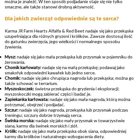
można je znaleźć. W ten sposób podjadanie staje się nie tylko
smaczne, ale także stanowi drobną aktywność.
Dla jakich zwierząt odpowiednie są te serca?
Karma JR Farm Hearts Alfalfa & Red Beet nadaje się jako przekąska
uzupełniająca dla różnych gryzoni i królików. Zawsze dostosuj ilość
do gatunku zwierzęcia, jego wielkości i normalnego sposobu
żywienia.
Mysz:
nadaje się jako mała przekąska lub przysmak w pojemniku do
żerowania.
Chomik karłowaty:
nadaje się na małą przekąskę; podawaj jako
smakołyk odpowiedni kawałek lub jedno serce.
Chomik:
nadaje się jako chrupiąca nagroda lub przekąska; można go
także schować w terrarium.
Myszoskoczek:
świetna przekąska do gryzienia i eksploracji;
myszoskoczki mogą zabierać części i badać je.
Zapiekanka karłowata:
nadaje się jako mała nagroda, którą można
potrzymać, obejrzeć i podjadać.
Szczur:
nadaje się jako nagroda, przekąska lub przysmak podczas
treningu; szczury dobrze trzymają serca.
Świnka morska:
nadaje się jako mały przysmak w towarzystwie
siana, karmy dla świnek morskich i ziół.
Królik:
nadaje się jako mała przekąska obok siana, odpowiedniej
karmy dla królików i naturalnego wzbogacenia diety.