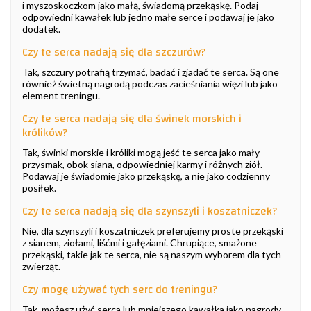
i myszoskoczkom jako małą, świadomą przekąskę. Podaj
odpowiedni kawałek lub jedno małe serce i podawaj je jako
dodatek.
Czy te serca nadają się dla szczurów?
Tak, szczury potrafią trzymać, badać i zjadać te serca. Są one
również świetną nagrodą podczas zacieśniania więzi lub jako
element treningu.
Czy te serca nadają się dla świnek morskich i
królików?
Tak, świnki morskie i króliki mogą jeść te serca jako mały
przysmak, obok siana, odpowiedniej karmy i różnych ziół.
Podawaj je świadomie jako przekąskę, a nie jako codzienny
posiłek.
Czy te serca nadają się dla szynszyli i koszatniczek?
Nie, dla szynszyli i koszatniczek preferujemy proste przekąski
z sianem, ziołami, liśćmi i gałęziami. Chrupiące, smażone
przekąski, takie jak te serca, nie są naszym wyborem dla tych
zwierząt.
Czy mogę używać tych serc do treningu?
Tak, możesz użyć serca lub mniejszego kawałka jako nagrody