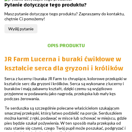
Pytanie dotyczące tego produktu?
Masz pytanie dotyczące tego produktu? Zapraszamy do kontaktu,
chętnie Ci pomożemy!
Wyślij pytanie
OPIS PRODUKTU
JR Farm Lucerna i buraki ćwikłowe w
kształcie serca dla gryzoni i królików
Serca z lucerny i buraka JR Farm to chrupiące, kolorowe przekąski w
kształcie serc dla gryzoni i królików. Serca są wykonane z lucerny i
buraków i mają zabawny kształt, dzięki czemu są wyjątkowo
przyjemne w podawaniu jako nagroda, przekąska lub mały kęs
podczas żerowania.
Te serduszka są szczególnie polecane właścicielom szukającym
smacznej przekąski, którą łatwo podzielić na porcje. Serduszkiem
można karmić z ręki, podawać w misce lub schować w miejscu, gdzie
pies będzie szukał pożywienia. W ten sposób mała przekąska od
razu stanie się czymś, czego Twój pupil może poszukać, podgryzać i