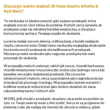
Dlaczego warto wybrać JR Farm Hearts Alfalfa &
Red Beet?
Te serduszka to idealny pomysł, gdy szukasz przekąski, która
wygląda uroczo i jest łatwa do podania. Kształt serca sprawia, że
przekąska staje się odrobinę bardziej świąteczna, a chrupiąca
konsystencja zachęca Twojego pupila do skubania.
Lucerna nadaje sercom zieloną, roślinną bazę, a buraki nadają im
ciepły, czerwony kolor. Dzięki temu serduszka wyglądają atrakcyjnie
bez konieczności podawania skomplikowanych przekąsek.
Wystarczy małe serduszko jako nagroda, przekąska lub mały
przysmak do skubania.
W przypadku małych zwierząt, takich jak myszy, chomiki karłowate,
chomiki miniaturowe i myszoskoczki, można użyć jednego serca lub
kawałka serca jako świadomej przekąski. Dla szczurów
miniaturowych i małych, serca są przydatne jako nagroda podczas
interakcji lub prostego treningu. W przypadku świnek morskich i
królików można je wykorzystać jako drobny dodatek do siana,
odpowiedniej karmy i różnych ziół.
W DRD, jeśli chodzi o przekąski, skupiamy się przede wszystkim na
tym, co Twoje zwierzę może z nimi zrobić. Serca te są przyjemne do
jedzenia z ręki, ale nadają się również do ukrycia w miejscu, gdzie