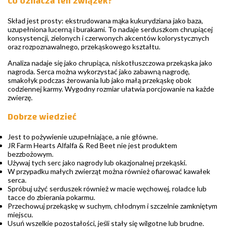
Co oznacza ten związek?
Skład jest prosty: ekstrudowana mąka kukurydziana jako baza,
uzupełniona lucerną i burakami. To nadaje serduszkom chrupiącej
konsystencji, zielonych i czerwonych akcentów kolorystycznych
oraz rozpoznawalnego, przekąskowego kształtu.
Analiza nadaje się jako chrupiąca, niskotłuszczowa przekąska jako
nagroda. Serca można wykorzystać jako zabawną nagrodę,
smakołyk podczas żerowania lub jako małą przekąskę obok
codziennej karmy. Wygodny rozmiar ułatwia porcjowanie na każde
zwierzę.
Dobrze wiedzieć
Jest to pożywienie uzupełniające, a nie główne.
JR Farm Hearts Alfalfa & Red Beet nie jest produktem
bezzbożowym.
Używaj tych serc jako nagrody lub okazjonalnej przekąski.
W przypadku małych zwierząt można również ofiarować kawałek
serca.
Spróbuj użyć serduszek również w macie węchowej, roladce lub
tacce do zbierania pokarmu.
Przechowuj przekąskę w suchym, chłodnym i szczelnie zamkniętym
miejscu.
Usuń wszelkie pozostałości, jeśli stały się wilgotne lub brudne.