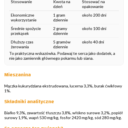
Stosowanie
Kwota na
Stosować na
dzień
opakowanie
Ekonomiczne
1 gram
około 200 dni
wykorzystanie
dziennie
Średnie spożycie
2 gramy
około 100 dni
przekąsek
dziennie
Dłuższy czas
5 gramów
około 40 dni
żerowania
dziennie
To praktyczna wskazówka. Podawaj te serca jako dodatek, a
nie jako zamiennik głównego pokarmu lub siana.
Mieszanina
Mączka kukurydziana ekstrudowana, lucerna 3,3%, burak ćwikłowy
1%.
Składniki analityczne
Białko 9,3%, zawartość tłuszczu 3,8%, włókno surowe 3,2%, popiół
surowy 1,9%, wapń 530 mg/kg, fosfor 2420 mg/kg, sód 280 mg/kg.