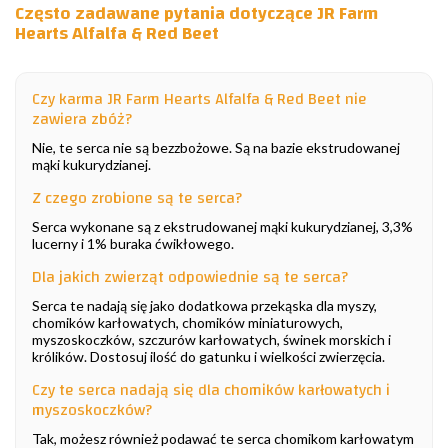
Często zadawane pytania dotyczące JR Farm
Hearts Alfalfa & Red Beet
Czy karma JR Farm Hearts Alfalfa & Red Beet nie
zawiera zbóż?
Nie, te serca nie są bezzbożowe. Są na bazie ekstrudowanej
mąki kukurydzianej.
Z czego zrobione są te serca?
Serca wykonane są z ekstrudowanej mąki kukurydzianej, 3,3%
lucerny i 1% buraka ćwikłowego.
Dla jakich zwierząt odpowiednie są te serca?
Serca te nadają się jako dodatkowa przekąska dla myszy,
chomików karłowatych, chomików miniaturowych,
myszoskoczków, szczurów karłowatych, świnek morskich i
królików. Dostosuj ilość do gatunku i wielkości zwierzęcia.
Czy te serca nadają się dla chomików karłowatych i
myszoskoczków?
Tak, możesz również podawać te serca chomikom karłowatym