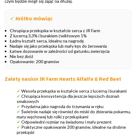
czym będzie mógł się zająć na dłużej.
✓
Krótko mówiąc
Chrupiąca przekąska w kształcie serca z JR Farm
Z lucerną 3,3% i burakiem ćwikłowym 1%
Ładny kształt serca, idealny na nagrodę
Nadaje się jako przekąska lub mały kęs do żerowania
Łatwe dozowanie w zależności od gatunku zwierzęcia
Nie bez zbóż
Opakowanie: 200 gramów
Zalety nasion JR Farm Hearts Alfalfa & Red Beet
✔
Wesoła przekąska w kształcie serca z lucerną i burakami
✔
Chrupiąca konsystencja dla jeszcze lepszych doznań
smakowych
✔
Przydatna jako nagroda do trzymania w ręku
✔
Świetnie nadaje się również do miski do zbierania pokarmu,
maty węchowej lub rolki z przekąskami
✔
Odpowiedni rozmiar na świadomy i mały prezent
✔
Praktyczne opakowanie 200 gramów, idealne na drobne
przekąski