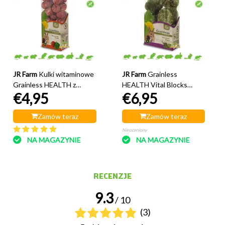
JR Farm
Kulki witaminowe
JR Farm
Grainless
Grainless HEALTH z
HEALTH Vital Blocks
€4,95
€6,95
papryką 150 gramów
Stomach 300 gramów
Zamów teraz
Zamów teraz
Nieoceniony
NA MAGAZYNIE
NA MAGAZYNIE
RECENZJE
9.3
/ 10
(3)