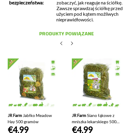
bezpieczeństwa:
zobaczyć, jak reaguje na ściółkę.
Zawsze sprawdzaj ściółkę przed
użyciem pod kątem możliwych
nieprawidłowości.
PRODUKTY POWIĄZANE
JR Farm
Jabłko Meadow
JR Farm
Siano łąkowe z
Hay 500 gramów
mniszka lekarskiego 500
€4,99
€4,99
gramów