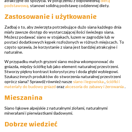
atrakcyjne do spożycia. W połączeniu z odpowiednią
dietą
podstawową,
stanowi solidną podstawę codziennej diety.
Zastosowanie i użytkowanie
Zadbaj o to, aby zwierzęta potrzebujące dużo siana każdego dnia
miały zawsze dostęp do wystarczającej ilości świeżego siana.
Możesz podawać siano w stojakach, luzem w zagrodzie lub w
postaci dodatkowych kępek rozłożonych w różnych miejscach. To
często sprawia, że korzystanie z siana jest bardziej atrakcyjne i
naturalne.
W przypadku małych gryzoni siano można wkomponować do
gniazda, między ściółkę lub jako element naturalnej przestrzeni.
Stworzy piękny kontrast kolorystyczny i doda głębi wybiegowi.
Szukasz innych produktów do stworzenia naturalnej przestrzeni
oprócz siana? Sprawdź również nasze
siano i legowiska
,
ściółki i
materiały do budowy gniazd
oraz
akcesoria do zabawy i żerowania
.
Mieszanina
Siano łąkowe alpejskie z naturalnymi ziołami, naturalnymi
minerałami i pierwiastkami śladowymi.
Dobrze wiedzieć