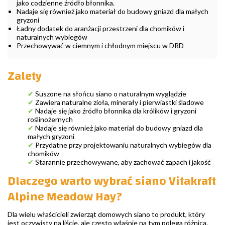
jako codzienne źródło błonnika.
Nadaje się również jako materiał do budowy gniazd dla małych
gryzoni
Ładny dodatek do aranżacji przestrzeni dla chomików i
naturalnych wybiegów
Przechowywać w ciemnym i chłodnym miejscu w DRD
Zalety
✔
Suszone na słońcu siano o naturalnym wyglądzie
✔
Zawiera naturalne zioła, minerały i pierwiastki śladowe
✔
Nadaje się jako źródło błonnika dla królików i gryzoni
roślinożernych
✔
Nadaje się również jako materiał do budowy gniazd dla
małych gryzoni
✔
Przydatne przy projektowaniu naturalnych wybiegów dla
chomików
✔
Starannie przechowywane, aby zachować zapach i jakość
Dlaczego warto wybrać siano Vitakraft
Alpine Meadow Hay?
Dla wielu właścicieli zwierząt domowych siano to produkt, który
jest oczywisty na liście, ale często właśnie na tym polega różnica.