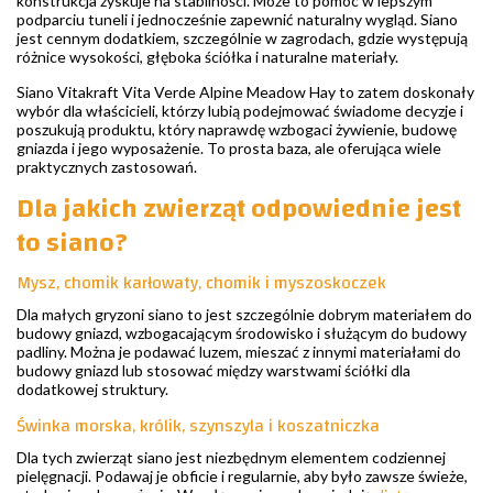
konstrukcja zyskuje na stabilności. Może to pomóc w lepszym
podparciu tuneli i jednocześnie zapewnić naturalny wygląd. Siano
jest cennym dodatkiem, szczególnie w zagrodach, gdzie występują
różnice wysokości, głęboka ściółka i naturalne materiały.
Siano Vitakraft Vita Verde Alpine Meadow Hay to zatem doskonały
wybór dla właścicieli, którzy lubią podejmować świadome decyzje i
poszukują produktu, który naprawdę wzbogaci żywienie, budowę
gniazda i jego wyposażenie. To prosta baza, ale oferująca wiele
praktycznych zastosowań.
Dla jakich zwierząt odpowiednie jest
to siano?
Mysz, chomik karłowaty, chomik i myszoskoczek
Dla małych gryzoni siano to jest szczególnie dobrym materiałem do
budowy gniazd, wzbogacającym środowisko i służącym do budowy
padliny. Można je podawać luzem, mieszać z innymi materiałami do
budowy gniazd lub stosować między warstwami ściółki dla
dodatkowej struktury.
Świnka morska, królik, szynszyla i koszatniczka
Dla tych zwierząt siano jest niezbędnym elementem codziennej
pielęgnacji. Podawaj je obficie i regularnie, aby było zawsze świeże,