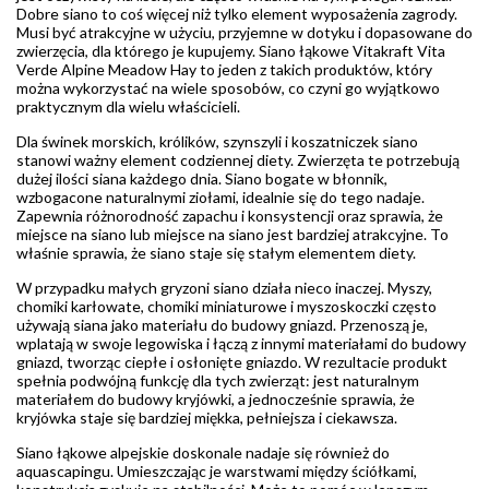
Dobre siano to coś więcej niż tylko element wyposażenia zagrody.
Musi być atrakcyjne w użyciu, przyjemne w dotyku i dopasowane do
zwierzęcia, dla którego je kupujemy. Siano łąkowe Vitakraft Vita
Verde Alpine Meadow Hay to jeden z takich produktów, który
można wykorzystać na wiele sposobów, co czyni go wyjątkowo
praktycznym dla wielu właścicieli.
Dla świnek morskich, królików, szynszyli i koszatniczek siano
stanowi ważny element codziennej diety. Zwierzęta te potrzebują
dużej ilości siana każdego dnia. Siano bogate w błonnik,
wzbogacone naturalnymi ziołami, idealnie się do tego nadaje.
Zapewnia różnorodność zapachu i konsystencji oraz sprawia, że
miejsce na siano lub miejsce na siano jest bardziej atrakcyjne. To
właśnie sprawia, że siano staje się stałym elementem diety.
W przypadku małych gryzoni siano działa nieco inaczej. Myszy,
chomiki karłowate, chomiki miniaturowe i myszoskoczki często
używają siana jako materiału do budowy gniazd. Przenoszą je,
wplatają w swoje legowiska i łączą z innymi materiałami do budowy
gniazd, tworząc ciepłe i osłonięte gniazdo. W rezultacie produkt
spełnia podwójną funkcję dla tych zwierząt: jest naturalnym
materiałem do budowy kryjówki, a jednocześnie sprawia, że
kryjówka staje się bardziej miękka, pełniejsza i ciekawsza.
Siano łąkowe alpejskie doskonale nadaje się również do
aquascapingu. Umieszczając je warstwami między ściółkami,