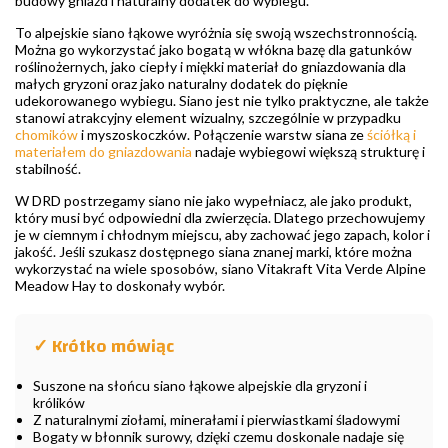
budowy gniazd i naturalny dodatek do wybiegu.
To alpejskie siano łąkowe wyróżnia się swoją wszechstronnością.
Można go wykorzystać jako bogatą w włókna bazę dla gatunków
roślinożernych, jako ciepły i miękki materiał do gniazdowania dla
małych gryzoni oraz jako naturalny dodatek do pięknie
udekorowanego wybiegu. Siano jest nie tylko praktyczne, ale także
stanowi atrakcyjny element wizualny, szczególnie w przypadku
chomików
i myszoskoczków. Połączenie warstw siana ze
ściółką i
materiałem do gniazdowania
nadaje wybiegowi większą strukturę i
stabilność.
W DRD postrzegamy siano nie jako wypełniacz, ale jako produkt,
który musi być odpowiedni dla zwierzęcia. Dlatego przechowujemy
je w ciemnym i chłodnym miejscu, aby zachować jego zapach, kolor i
jakość. Jeśli szukasz dostępnego siana znanej marki, które można
wykorzystać na wiele sposobów, siano Vitakraft Vita Verde Alpine
Meadow Hay to doskonały wybór.
✓ Krótko mówiąc
Suszone na słońcu siano łąkowe alpejskie dla gryzoni i
królików
Z naturalnymi ziołami, minerałami i pierwiastkami śladowymi
Bogaty w błonnik surowy, dzięki czemu doskonale nadaje się