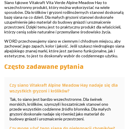
Siano łąkowe Vitakraft Vita Verde Alpine Meadow Hay to
wszechstronny produkt, który można wykorzystać na wiele
sposobów. Dla królików i gryzoni roślinożernych stanowi doskonałą
bazę siana na co dzień. Dla małych gryzoni stanowi doskonałe
uzupełnienie jako materiał do budowy gniazd i urozmaicenie
przestrzeni. Dzięki temu jest to praktyczny produkt dla właścicieli,
którzy cenią sobie naturalne i przemyślane środowisko życia.
W DRD przechowujemy siano w ciemnym i chłodnym miejscu, aby
zachować jego zapach, kolor i jakość. Jeśli szukasz niedrogiego siana
alpejskiego znanej marki, które jest zarówno funkcjonalne, jak i
estetyczne, to jest to doskonały wybór do codziennego użytku.
Często zadawane pytania
Czy siano Vitakraft Alpine Meadow Hay nadaje się dla
wszystkich gryzoni i królików?
Tak, to siano jest bardzo wszechstronne. Dla świnek
morskich, królików, szynszyli i koszatniczek stanowi ono
przede wszystkim codzienne źródło błonnika. Dla małych
gryzoni doskonale nadaje się również jako materiał do
budowy gniazd i urozmaicenie przestrzeni.
Czy mogę użyć tego siana do pielęgnacji chomików?