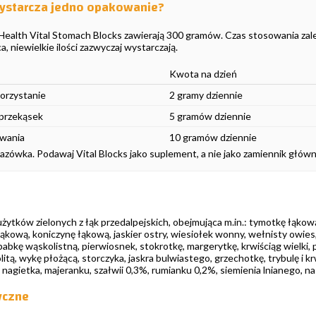
ystarcza jedno opakowanie?
Health Vital Stomach Blocks zawierają 300 gramów. Czas stosowania zależ
, niewielkie ilości zazwyczaj wystarczają.
Kwota na dzień
orzystanie
2 gramy dziennie
 przekąsek
5 gramów dziennie
owania
10 gramów dziennie
zówka. Podawaj Vital Blocks jako suplement, a nie jako zamiennik głów
żytków zielonych z łąk przedalpejskich, obejmująca m.in.: tymotkę łąko
kową, koniczynę łąkową, jaskier ostry, wiesiołek wonny, wełnisty owies
babkę wąskolistną, pierwiosnek, stokrotkę, margerytkę, krwiściąg wielki, p
itą, wykę płożącą, storczyka, jaskra bulwiastego, grzechotkę, trybulę i
 nagietka, majeranku, szałwii 0,3%, rumianku 0,2%, siemienia lnianego, n
yczne