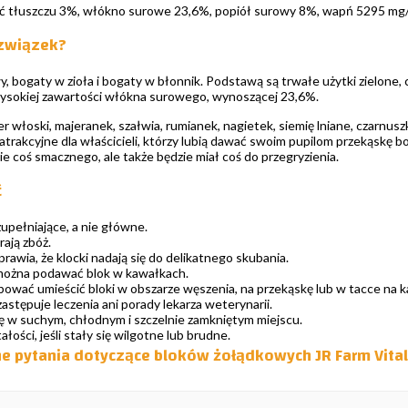
ć tłuszczu 3%, włókno surowe 23,6%, popiół surowy 8%, wapń 5295 mg/
 związek?
, bogaty w zioła i bogaty w błonnik. Podstawą są trwałe użytki zielone,
ysokiej zawartości włókna surowego, wynoszącej 23,6%.
r włoski, majeranek, szałwia, rumianek, nagietek, siemię lniane, czarnuszk
trakcyjne dla właścicieli, którzy lubią dawać swoim pupilom przekąskę b
nie coś smacznego, ale także będzie miał coś do przegryzienia.
ć
upełniające, a nie główne.
rają zbóż.
prawia, że klocki nadają się do delikatnego skubania.
 można podawać blok w kawałkach.
ować umieścić bloki w obszarze węszenia, na przekąskę lub w tacce na k
zastępuje leczenia ani porady lekarza weterynarii.
 w suchym, chłodnym i szczelnie zamkniętym miejscu.
ości, jeśli stały się wilgotne lub brudne.
 pytania dotyczące bloków żołądkowych JR Farm Vita