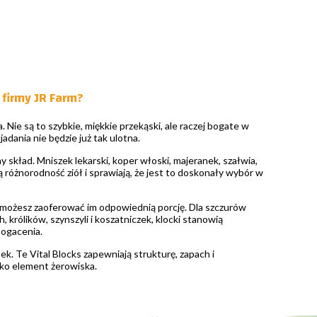
 firmy JR Farm?
. Nie są to szybkie, miękkie przekąski, ale raczej bogate w
adania nie będzie już tak ulotna.
skład. Mniszek lekarski, koper włoski, majeranek, szałwia,
 różnorodność ziół i sprawiają, że jest to doskonały wybór w
i, możesz zaoferować im odpowiednią porcję. Dla szczurów
, królików, szynszyli i koszatniczek, klocki stanowią
bogacenia.
 Te Vital Blocks zapewniają strukturę, zapach i
ako element żerowiska.