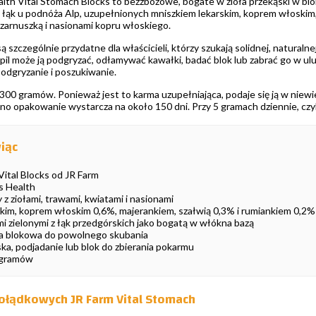
lth Vital Stomach Blocks to bezzbożowe, bogate w zioła przekąski w bloka
 łąk u podnóża Alp, uzupełnionych mniszkiem lekarskim, koprem włoskim, 
czarnuszką i nasionami kopru włoskiego.
są szczególnie przydatne dla właścicieli, którzy szukają solidnej, natural
upil może ją podgryzać, odłamywać kawałki, badać blok lub zabrać go w u
podgryzanie i poszukiwanie.
00 gramów. Ponieważ jest to karma uzupełniająca, podaje się ją w niewie
no opakowanie wystarcza na około 150 dni. Przy 5 gramach dziennie, czyli 
iąc
ital Blocks od JR Farm
ss Health
z ziołami, trawami, kwiatami i nasionami
skim, koprem włoskim 0,6%, majerankiem, szałwią 0,3% i rumiankiem 0,2%
i zielonymi z łąk przedgórskich jako bogatą w włókna bazą
ja blokowa do powolnego skubania
ka, podjadanie lub blok do zbierania pokarmu
 gramów
ołądkowych JR Farm Vital Stomach