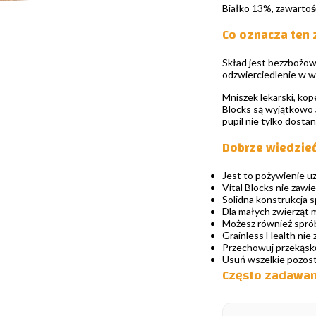
Białko 13%, zawartoś
Co oznacza ten
Skład jest bezzbożowy
odzwierciedlenie w w
Mniszek lekarski, kope
Blocks są wyjątkowo a
pupil nie tylko dosta
Dobrze wiedzie
Jest to pożywienie uz
Vital Blocks nie zawie
Solidna konstrukcja s
Dla małych zwierząt
Możesz również sprób
Grainless Health nie 
Przechowuj przekąskę
Usuń wszelkie pozostał
Często zadawane