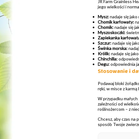
JR Farm Grainless Hea
jego wielkości i norm
Mysz:
nadaje się jako
Chomik karłowaty:
na
Chomik:
nadaje się ja
Myszoskoczki:
świetna
Zapiekanka karłowat
Szczur:
nadaje się jak
Świnka morska:
nadaj
Królik:
nadaje się jak
Chinchilla:
odpowiedni
Degu:
odpowiednia jako
Stosowanie i d
Podawaj bloki żołądk
ręki, w misce z karmą
W przypadku małych z
zależności od wielkoś
roślinożercom – z nieo
Chcesz, aby czas na 
sposób Twoje zwierzę