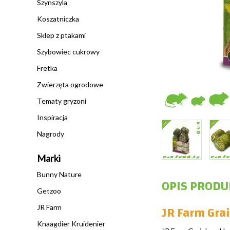
Szynszyla
Koszatniczka
Sklep z ptakami
Szybowiec cukrowy
Fretka
Zwierzęta ogrodowe
Tematy gryzoni
Inspiracja
Nagrody
Marki
Bunny Nature
OPIS PRODU
Getzoo
JR Farm Grai
JR Farm
Knaagdier Kruidenier