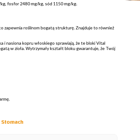
kg, fosfor 2480 mg/kg, sód 1150 mg/kg.
 co zapewnia roślinom bogatą strukturę. Znajduje to również
a i nasiona kopru włoskiego sprawiają, że te bloki Vital
ogatą w zioła. Wytrzymały kształt bloku gwarantuje, że Twój
armę.
l Stomach