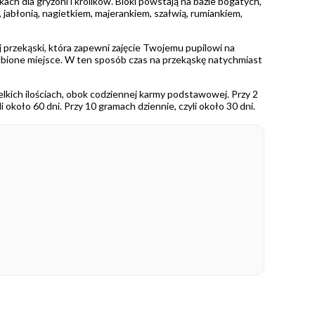
ch dla gryzoni i królików. Bloki powstają na bazie bogatych,
jabłonią, nagietkiem, majerankiem, szałwią, rumiankiem,
nej przekąski, która zapewni zajęcie Twojemu pupilowi na
lubione miejsce. W ten sposób czas na przekąskę natychmiast
lkich ilościach, obok codziennej karmy podstawowej. Przy 2
około 60 dni. Przy 10 gramach dziennie, czyli około 30 dni.