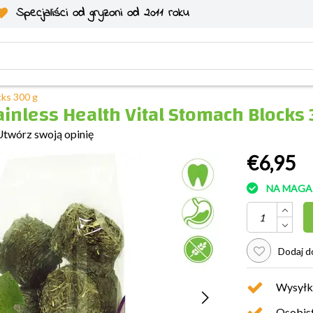
Specjaliści od gryzoni od 2011 roku
cks 300 g
ainless Health Vital Stomach Blocks
Utwórz swoją opinię
€6,95
NA MAGA
Dodaj do
Wysyłk
Osobist