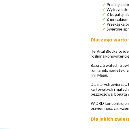
✔
Przekąska bez
✔
Wytrzymałe k
✔
Z bogatą mie
✔
Z mniszkiem 
✔
Przekąska bo
✔
Świetnie spr
Dlaczego warto 
Te Vital Blocks to ide
roślinną konsystencję
Baza z trwałych trawi
rumianek, nagietek, s
linii Maag.
Dla małych zwierząt, 
karłowatych i małych,
bezzbożową, bogatą w
W DRD koncentrujemy 
przyjemność z gryzien
Dla jakich zwier