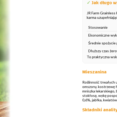
✓
Jak długo w
JR Farm Grainless 
karma uzupełniająca
Stosowanie
Ekonomiczne wyk
Średnie spożycie
Dłuższy czas żer
To praktyczna wska
Mieszanina
Roślinność trwałych u
omszony, kostrzewę łą
mniszka lekarskiego, 
stokłosę, wykę pospol
0,6%, jabłka, kwiatów
Składniki analit