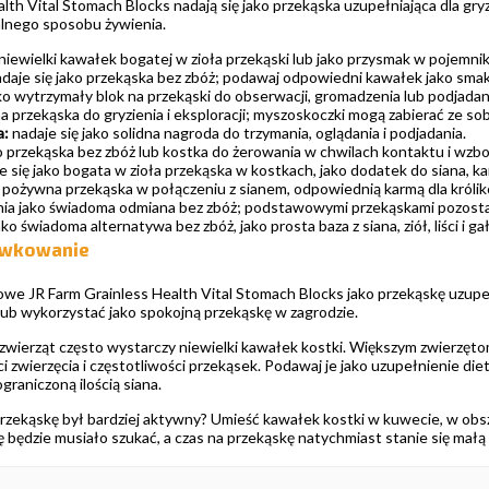
lth Vital Stomach Blocks nadają się jako przekąska uzupełniająca dla gryz
alnego sposobu żywienia.
 niewielki kawałek bogatej w zioła przekąski lub jako przysmak w pojemni
daje się jako przekąska bez zbóż; podawaj odpowiedni kawałek jako smak
ko wytrzymały blok na przekąski do obserwacji, gromadzenia lub podjadan
 przekąska do gryzienia i eksploracji; myszoskoczki mogą zabierać ze sobą
a:
nadaje się jako solidna nagroda do trzymania, oglądania i podjadania.
o przekąska bez zbóż lub kostka do żerowania w chwilach kontaktu i wzbo
e się jako bogata w zioła przekąska w kostkach, jako dodatek do siana, k
o pożywna przekąska w połączeniu z sianem, odpowiednią karmą dla królik
a jako świadoma odmiana bez zbóż; podstawowymi przekąskami pozostają sia
 świadoma alternatywa bez zbóż, jako prosta baza z siana, ziół, liści i gał
awkowanie
owe JR Farm Grainless Health Vital Stomach Blocks jako przekąskę uzup
 lub wykorzystać jako spokojną przekąskę w zagrodzie.
wierząt często wystarczy niewielki kawałek kostki. Większym zwierzęto
ci zwierzęcia i częstotliwości przekąsek. Podawaj je jako uzupełnienie 
graniczoną ilością siana.
przekąskę był bardziej aktywny? Umieść kawałek kostki w kuwecie, w obsz
 będzie musiało szukać, a czas na przekąskę natychmiast stanie się małą