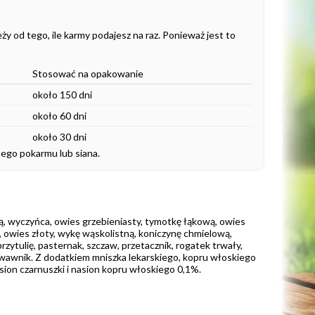
y od tego, ile karmy podajesz na raz. Ponieważ jest to
Stosować na opakowanie
około 150 dni
około 60 dni
około 30 dni
nego pokarmu lub siana.
wą, wyczyńca, owies grzebieniasty, tymotkę łąkową, owies
, owies złoty, wykę wąskolistną, koniczynę chmielową,
rzytulię, pasternak, szczaw, przetacznik, rogatek trwały,
 krwawnik. Z dodatkiem mniszka lekarskiego, kopru włoskiego
asion czarnuszki i nasion kopru włoskiego 0,1%.