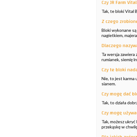
Czy JR Farm Vita
Tak, te bloki Vital 
Z czego zrobione
Bloki wykonane są 
nagietkiem, majera
Dlaczego nazywa
Ta wersja zawiera z
rumianek, siemię l
Czy te bloki nad
Nie, to jest karma
sianem.
Czy mogę dać bl
Tak, to działa dob
Czy mogę używać
Tak, możesz ukryć 
przekąskę w chwil
Dla jakich zwier