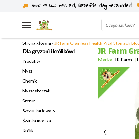
Voor 17 uur besteld, dezelfde dag verzonden!
Wysyłka z własnego magazynu
Strona główna
/
JR Farm Grainless Health Vital Stomach Blo
JR Farm Gr
Dla gryzoni i królików!
Marka:
JR Farm
|
Produkty
Mysz
Chomik
Myszoskoczek
Szczur
Szczur karłowaty
Świnka morska
Królik