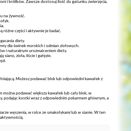
oni i królików. Zawsze dostosuj ilość do gatunku zwierzęcia,
ku na żywność.
ołyk.
ia.
 różne części i aktywnie je badać.
gacania diety.
army dla świnek morskich i odmian ziołowych.
ów i naturalnym urozmaiceniem diety.
no, zioła, liście i gałęzie.
ęzi.
ełniającą. Możesz podawać blok lub odpowiedni kawałek z
m można podawać większy kawałek lub cały blok, w
diety, podając kostki wraz z odpowiednim pokarmem głównym, a
arze węszenia, w rolce ze smakołykami lub w sianie. W ten
 aktywnością.