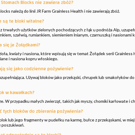
l Stomach Blocks nie zawiera zbóż?
Blocks należą do linii JR Farm Grainless Health i nie zawierają zbóż.
 są te bloki witalne?
z trwałych użytków zielonych pochodzących z łąk u podnóża Alp, uzupeł
nkiem, szałwią, rumiankiem, siemieniem lnianym, czarnuszką i nasionami 
 się je Żołądkami?
ioła, kwiaty i nasiona, które wpisują się w temat Żołądek serii Grainless H
niane i nasiona kopru włoskiego.
ają się jako codzienne pożywienie?
 uzupełniająca. Używaj bloków jako przekąski, chrupek lub smakołyków d
ok w kawałkach?
rze. W przypadku małych zwierząt, takich jak myszy, chomiki karłowate i c
 tych bloków do zbierania pożywienia?
blok lub jego fragmenty w pudełku na karmę, bułce z przekąskami, w miej
ę poszukiwań.
ząt odpowiednie są te klocki?