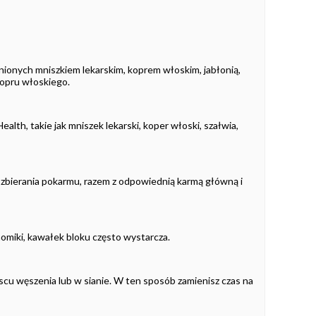
nionych mniszkiem lekarskim, koprem włoskim, jabłonią,
kopru włoskiego.
ealth, takie jak mniszek lekarski, koper włoski, szałwia,
o zbierania pokarmu, razem z odpowiednią karmą główną i
homiki, kawałek bloku często wystarcza.
scu węszenia lub w sianie. W ten sposób zamienisz czas na