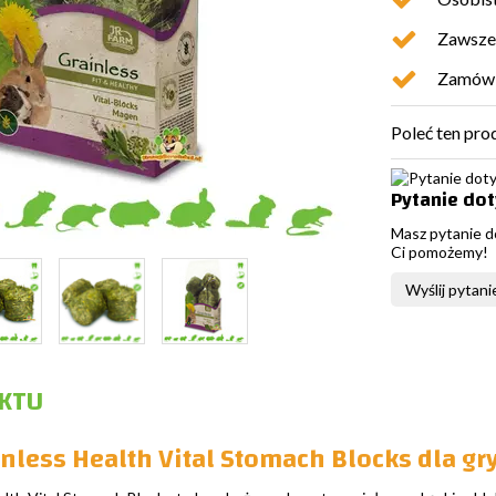
Zawsze 
Zamówio
Poleć ten pro
Pytanie do
Masz pytanie d
Ci pomożemy!
Wyślij pytani
KTU
nless Health Vital Stomach Blocks dla gr