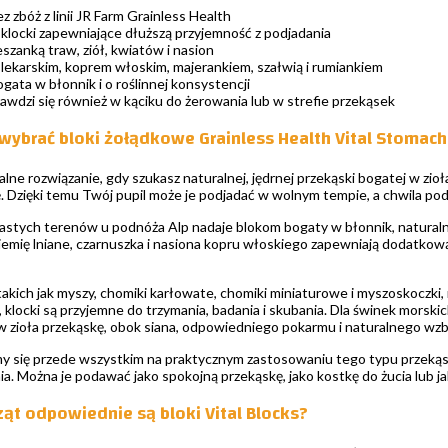
 zbóż z linii JR Farm Grainless Health
locki zapewniające dłuższą przyjemność z podjadania
szanką traw, ziół, kwiatów i nasion
lekarskim, koprem włoskim, majerankiem, szałwią i rumiankiem
gata w błonnik i o roślinnej konsystencji
awdzi się również w kąciku do żerowania lub w strefie przekąsek
wybrać bloki żołądkowe Grainless Health Vital Stomach
alne rozwiązanie, gdy szukasz naturalnej, jędrnej przekąski bogatej w zioła
. Dzięki temu Twój pupil może je podjadać w wolnym tempie, a chwila podj
astych terenów u podnóża Alp nadaje blokom bogaty w błonnik, naturalny 
iemię lniane, czarnuszka i nasiona kopru włoskiego zapewniają dodatkową
takich jak myszy, chomiki karłowate, chomiki miniaturowe i myszoskoczk
 klocki są przyjemne do trzymania, badania i skubania. Dla świnek morskich
 zioła przekąskę, obok siana, odpowiedniego pokarmu i naturalnego wz
się przede wszystkim na praktycznym zastosowaniu tego typu przekąsek.
ia. Można je podawać jako spokojną przekąskę, jako kostkę do żucia lub j
ząt odpowiednie są bloki Vital Blocks?