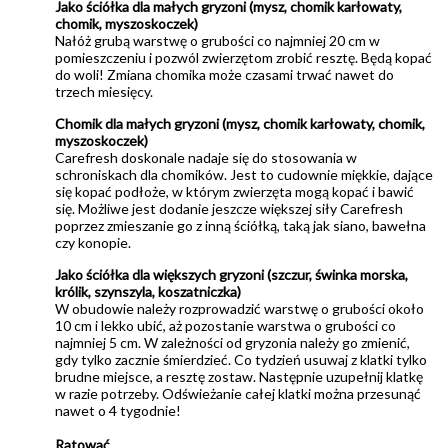
Jako ściółka dla małych gryzoni (mysz, chomik karłowaty,
chomik, myszoskoczek)
Nałóż grubą warstwę o grubości co najmniej 20 cm w
pomieszczeniu i pozwól zwierzętom zrobić resztę. Będą kopać
do woli! Zmiana chomika może czasami trwać nawet do
trzech miesięcy.
Chomik dla małych gryzoni (mysz, chomik karłowaty, chomik,
myszoskoczek)
Carefresh doskonale nadaje się do stosowania w
schroniskach dla chomików. Jest to cudownie miękkie, dające
się kopać podłoże, w którym zwierzęta mogą kopać i bawić
się. Możliwe jest dodanie jeszcze większej siły Carefresh
poprzez zmieszanie go z inną ściółką, taką jak siano, bawełna
czy konopie.
Jako ściółka dla większych gryzoni (szczur, świnka morska,
królik, szynszyla, koszatniczka)
W obudowie należy rozprowadzić warstwę o grubości około
10 cm i lekko ubić, aż pozostanie warstwa o grubości co
najmniej 5 cm. W zależności od gryzonia należy go zmienić,
gdy tylko zacznie śmierdzieć. Co tydzień usuwaj z klatki tylko
brudne miejsce, a resztę zostaw. Następnie uzupełnij klatkę
w razie potrzeby. Odświeżanie całej klatki można przesunąć
nawet o 4 tygodnie!
Ratować