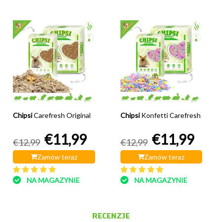
Chipsi
Carefresh Original
Chipsi
Konfetti Carefresh
€11,99
€11,99
€12,99
€12,99
Zamów teraz
Zamów teraz
NA MAGAZYNIE
NA MAGAZYNIE
RECENZJE