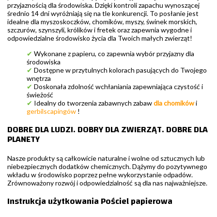
przyjaznością dla środowiska. Dzięki kontroli zapachu wynoszącej
średnio 14 dni wyróżniają się na tle konkurencji. To posłanie jest
idealne dla myszoskoczków, chomików, myszy, świnek morskich,
szczurów, szynszyli, królików i fretek oraz zapewnia wygodne i
odpowiedzialne środowisko życia dla Twoich małych zwierząt!
✔
Wykonane z papieru, co zapewnia wybór przyjazny dla
środowiska
✔
Dostępne w przytulnych kolorach pasujących do Twojego
wnętrza
✔
Doskonała zdolność wchłaniania zapewniająca czystość i
świeżość
✔
Idealny do tworzenia zabawnych zabaw
dla chomików
i
gerbilscapingów
!
DOBRE DLA LUDZI. DOBRY DLA ZWIERZĄT. DOBRE DLA
PLANETY
Nasze produkty są całkowicie naturalne i wolne od sztucznych lub
niebezpiecznych dodatków chemicznych. Dążymy do pozytywnego
wkładu w środowisko poprzez pełne wykorzystanie odpadów.
Zrównoważony rozwój i odpowiedzialność są dla nas najważniejsze.
Instrukcja użytkowania Pościel papierowa