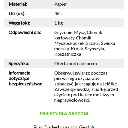
Materiał:
Papier
Litr (ok):
36 L
Waga (ok):
1 kg
Odpowiedni dla:
Gryzonie, Mysz, Chomik
karłowaty, Chomik,
Myszoskoczek, Szczur, Świnka
morska, Królik, Szynszyla,
Koszatniczka
Specyfika:
Oferta pod nadzorem
Informacje
Obserwuj zwierzę podczas
dotyczące
pierwszego użycia, aby
bezpieczeństwa:
zobaczyć, jak reaguje na ściółkę.
Zawsze sprawdzaj ściółkę przed
użyciem pod kątem możliwych
nieprawidłowości.
PAKIETY DLA GRYZONI
Plus Onderlaag voor Gerbils