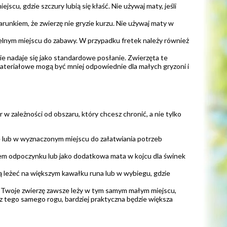
cu, gdzie szczury lubią się kłaść. Nie używaj maty, jeśli
unkiem, że zwierzę nie gryzie kurzu. Nie używaj maty w
elnym miejscu do zabawy. W przypadku fretek należy również
 nadaje się jako standardowe posłanie. Zwierzęta te
 materiałowe mogą być mniej odpowiednie dla małych gryzoni i
 zależności od obszaru, który chcesz chronić, a nie tylko
e lub w wyznaczonym miejscu do załatwiania potrzeb
em odpoczynku lub jako dodatkowa mata w kojcu dla świnek
ą leżeć na większym kawałku runa lub w wybiegu, gdzie
śli Twoje zwierzę zawsze leży w tym samym małym miejscu,
a z tego samego rogu, bardziej praktyczna będzie większa