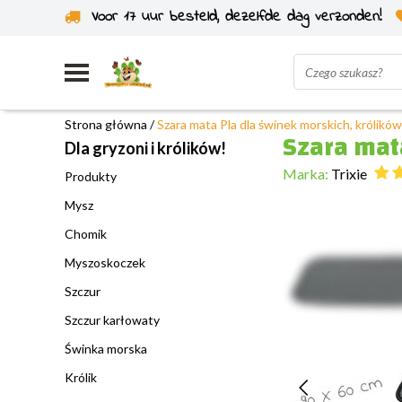
Voor 17 uur besteld, dezelfde dag verzonden!
Wysyłka z własnego magazynu
Strona główna
/
Szara mata Pla dla świnek morskich, królików
Szara mata
Dla gryzoni i królików!
Marka:
Trixie
Produkty
Mysz
Chomik
Myszoskoczek
Szczur
Szczur karłowaty
Świnka morska
Królik