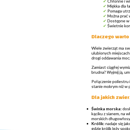
✔
Chłonne i w
✔
Miękka dla ł
✔
Pomaga utrzy
✔
Można prać 
✔
Dostępne w 
✔
Świetnie kom
Dlaczego warto
Wiele zwierząt ma sw
ulubionych miejscach
drogi oddawania moc
Zamiast ciągłej wymia
brudna? Wyjmij ją, um
Połączenie poliestru 
stanie mokrym niż w p
Dla jakich zwie
Świnka morska:
dosk
kąciku z sianem, na w
morskich długowłosy
Królik:
nadaje się ja
gdzie królik leży spok