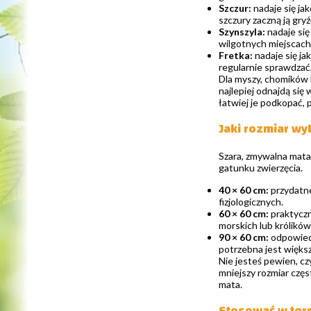
Szczur:
nadaje się ja
szczury zaczną ją gryź
Szynszyla:
nadaje się
wilgotnych miejscach 
Fretka:
nadaje się j
regularnie sprawdzać,
Dla myszy, chomików 
najlepiej odnajdą się
łatwiej je podkopać, 
Jaki rozmiar wy
Szara, zmywalna mata 
gatunku zwierzęcia.
40 × 60 cm:
przydatne
fizjologicznych.
60 × 60 cm:
praktyczn
morskich lub królików
90 × 60 cm:
odpowiedn
potrzebna jest więks
Nie jesteś pewien, cz
mniejszy rozmiar częs
mata.
Stosować w ter