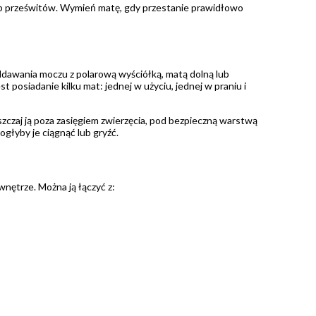
ub prześwitów. Wymień matę, gdy przestanie prawidłowo
dawania moczu z polarową wyściółką, matą dolną lub
 posiadanie kilku mat: jednej w użyciu, jednej w praniu i
zczaj ją poza zasięgiem zwierzęcia, pod bezpieczną warstwą
głyby je ciągnąć lub gryźć.
nętrze. Można ją łączyć z: