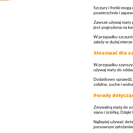
Szczury i fretki mog
powierzchnie i zapew
Zawsze używaj maty po
jest pogryziona na kaw
W przypadku szczurów
zależy w dużej mierze 
Stosować dla sz
W przypadku szynszyl
używaj maty do oddaw
Dodatkowo sprawdź, cz
solidne, suche i woln
Porady dotycząc
Zmywalną matę do odd
siano i ściółkę. Dzięk
Najlepiej używać dete
ponownym założeniem 