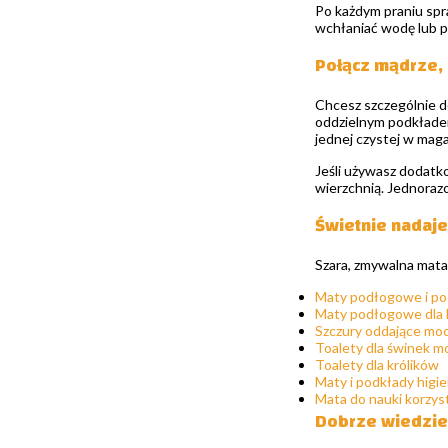
Po każdym praniu spr
wchłaniać wodę lub p
Połącz mądrze,
Chcesz szczególnie d
oddzielnym podkładem.
jednej czystej w maga
Jeśli używasz dodatko
wierzchnią. Jednorazo
Świetnie nadaje
Szara, zmywalna mata
Maty podłogowe i pod
Maty podłogowe dla 
Szczury oddające mo
Toalety dla świnek m
Toalety dla królików
Maty i podkłady higi
Mata do nauki korzyst
Dobrze wiedzie