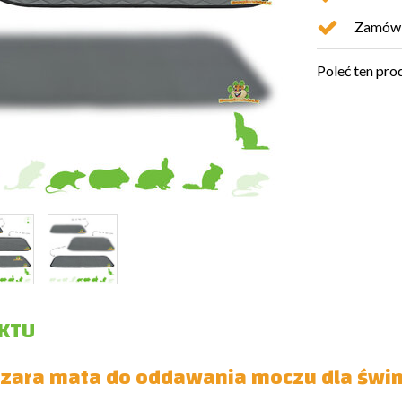
Zamówio
Poleć ten pro
KTU
ara mata do oddawania moczu dla świne