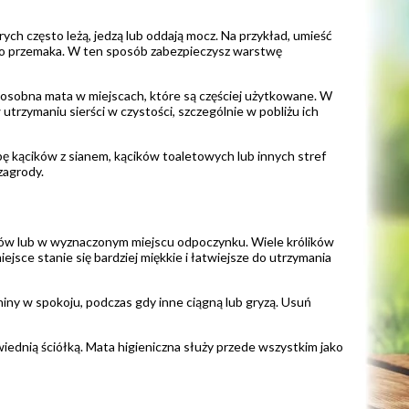
ych często leżą, jedzą lub oddają mocz. Na przykład, umieść
bko przemaka. W ten sposób zabezpieczysz warstwę
osobna mata w miejscach, które są częściej użytkowane. W
rzymaniu sierści w czystości, szczególnie w pobliżu ich
ebę kącików z sianem, kącików toaletowych lub innych stref
zagrody.
lików lub w wyznaczonym miejscu odpoczynku. Wiele królików
jsce stanie się bardziej miękkie i łatwiejsze do utrzymania
iny w spokoju, podczas gdy inne ciągną lub gryzą. Usuń
ednią ściółką. Mata higieniczna służy przede wszystkim jako