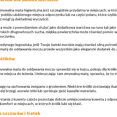
mywalna mata higieniczna jest szczególnie przydatna w miejscach, w któr
pobliżu ulubionego miejsca odpoczynku lub na części polaru, która szy
 mógł ją dokładniej wyczyścić.
 może z powodzeniem służyć jako dodatkowa warstwa na runo lub jako 
skich długowłosych sucha, miękka powierzchnia może również pomóc w ut
poczynku.
jedynego legowiska, jeśli Twoje świnki morskie mają również silną potrz
 matę do oddawania moczu przede wszystkim jako elegancki dodatek do 
rólików
 zmywalna mata do oddawania moczu sprawdzi się w kojcu, pokoju dla kró
e miejsca do leżenia. Umieszczając tam zmywalną matę, sprawisz, że to mie
ę na zachowania związane z gryzieniem. Niektóre króliki zostawiają tkan
kodzi brzegi, wyrwie nitki lub spróbuje zjeść kawałki materiału.
stania z kuwety często pozostaje dobrze umiejscowiona kuweta z odpowi
omfort w miejscach, w których królik lubi się kłaść.
 szczurów i fretek