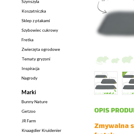
Szynszyla
Koszatniczka
Sklep z ptakami
Szybowiec cukrowy
Fretka
Zwierzęta ogrodowe
Tematy gryzoni
Inspiracja
Nagrody
Marki
Bunny Nature
OPIS PRODU
Getzoo
JR Farm
Zmywalna sz
Knaagdier Kruidenier