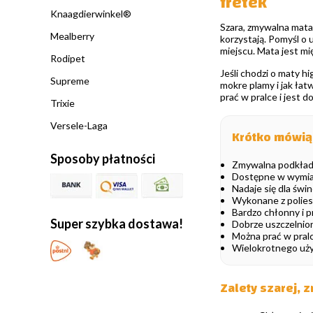
fretek
Knaagdierwinkel®
Szara, zmywalna mata
Mealberry
korzystają. Pomyśl o
miejscu. Mata jest mi
Rodipet
Jeśli chodzi o maty h
Supreme
mokre plamy i jak ła
prać w pralce i jest 
Trixie
Versele-Laga
Krótko mówią
Sposoby płatności
Zmywalna podkładk
Dostępne w wymiar
Nadaje się dla świn
Wykonane z polies
Bardzo chłonny i 
Super szybka dostawa!
Dobrze uszczelnio
Można prać w pral
Wielokrotnego uży
Zalety szarej,