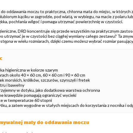
 do oddawania moczu to praktyczna, chłonna mata do miejsc, w których zw
 ulubionym kąciku w zagrodzie, pod wiatą, w wybiegu, na macie z polaru
ękka, pochłania wilgoć i pomaga utrzymać powierzchnię w czystości.
igieniczne, DRD koncentruje się przede wszystkim na praktycznym zastoso
two utrzymać je w czystości bez ciągłej wymiany całego zestawu? Ta zmyw
dostępna w wielu rozmiarach, dzięki czemu możesz wybrać rozmiar pasując
c
a higieniczna w kolorze szarym
ach około 40 × 60 cm, 60 × 60 cm i 90 × 60 cm
ek morskich, królików, szczurów, szynszyli i fretek
tru i bawełny
przyjemny w dotyku, jako dodatkowa warstwa ochronna
ne krawędzie pomagają ograniczyć wycieki
ce w temperaturze 60 stopni
tku, a zatem wygodne w stałych miejscach do korzystania z nocnika i o
 zmywalnej maty do oddawania moczu