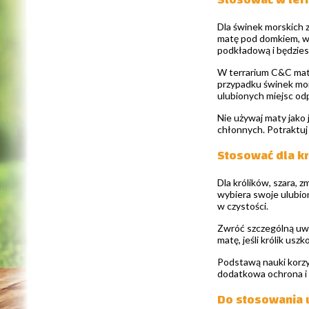
Dla świnek morskich z
matę pod domkiem, w 
podkładową i będziesz
W terrarium C&C mata
przypadku świnek mor
ulubionych miejsc od
Nie używaj maty jako 
chłonnych. Potraktuj
Stosować dla k
Dla królików, szara,
wybiera swoje ulubion
w czystości.
Zwróć szczególną uwag
matę, jeśli królik usz
Podstawą nauki korzy
dodatkowa ochrona i k
Do stosowania u