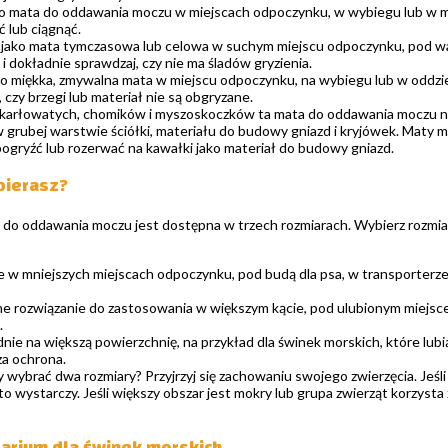
ko mata do oddawania moczu w miejscach odpoczynku, w wybiegu lub w miejs
ć lub ciągnąć.
 jako mata tymczasowa lub celowa w suchym miejscu odpoczynku, pod war
i dokładnie sprawdzaj, czy nie ma śladów gryzienia.
ako miękka, zmywalna mata w miejscu odpoczynku, na wybiegu lub w oddzi
 czy brzegi lub materiał nie są obgryzane.
karłowatych, chomików i myszoskoczków ta mata do oddawania moczu nie
 w grubej warstwie ściółki, materiału do budowy gniazd i kryjówek. Maty
pogryźć lub rozerwać na kawałki jako materiał do budowy gniazd.
bierasz?
do oddawania moczu jest dostępna w trzech rozmiarach. Wybierz rozmiar w
 w mniejszych miejscach odpoczynku, pod budą dla psa, w transporterz
e rozwiązanie do zastosowania w większym kącie, pod ulubionym miejsc
.
ie na większą powierzchnię, na przykład dla świnek morskich, które lubi
za ochrona.
y wybrać dwa rozmiary? Przyjrzyj się zachowaniu swojego zwierzęcia. Je
to wystarczy. Jeśli większy obszar jest mokry lub grupa zwierząt korzyst
rarium dla świnek morskich