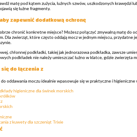
awdź matę pod kątem zużycia, luźnych szwów, uszkodzonych krawędzi l
ojawią się luźne fragmenty.
 aby zapewnić dodatkową ochronę
obrze chronić konkretne miejsce? Możesz połączyć zmywalną matę do od
 Dla zwierząt, które często oddają mocz w jednym miejscu, przydatne jest
zynie.
wej, chłonnej podkładki, takiej jak jednorazowa podkładka, zawsze umies
wych podkładek nie należy umieszczać luźno w klatce, gdzie zwierzęta mo
 się do łączenia z
 do oddawania moczu idealnie wpasowuje się w praktyczne i higieniczne w
kłady higieniczne dla świnek morskich
królików
cz
orskich
eniczne
ania z kuwety dla szczeniąt Trixie
ć