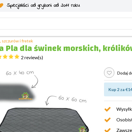
Specjaliści od gryzoni od 2011 roku
, szczurów i fretek
 Pla dla świnek morskich, królików
2 review(s)
Dodaj do
Kup 2 za €14
Wysyłk
Osobist
Zawsze 