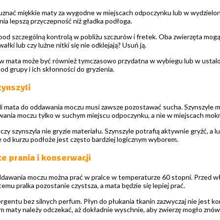
ą uznać miękkie maty za wygodne w miejscach odpoczynku lub w wydziel
nia lepszą przyczepność niż gładka podłoga.
d szczególną kontrolą w pobliżu szczurów i fretek. Oba zwierzęta mogą 
ałki lub czy luźne nitki się nie odklejają? Usuń ją.
 mata może być również tymczasowo przydatna w wybiegu lub w ustalony
od grupy i ich skłonności do gryzienia.
ynszyli
i mata do oddawania moczu musi zawsze pozostawać sucha. Szynszyle mają
ania moczu tylko w suchym miejscu odpoczynku, a nie w miejscach mokr
y szynszyla nie gryzie materiału. Szynszyle potrafią aktywnie gryźć, a l
e od kurzu podłoże jest często bardziej logicznym wyborem.
e prania i konserwacji
awania moczu można prać w pralce w temperaturze 60 stopni. Przed wło
i temu pralka pozostanie czystsza, a mata będzie się lepiej prać.
rgentu bez silnych perfum. Płyn do płukania tkanin zazwyczaj nie jest ko
maty należy odczekać, aż dokładnie wyschnie, aby zwierzę mogło znów 