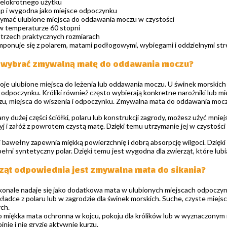
ielokrotnego użytku
ap i wygodna jako miejsce odpoczynku
mać ulubione miejsca do oddawania moczu w czystości
w temperaturze 60 stopni
trzech praktycznych rozmiarach
ponuje się z polarem, matami podłogowymi, wybiegami i oddzielnymi str
 wybrać zmywalną matę do oddawania moczu?
oje ulubione miejsca do leżenia lub oddawania moczu. U świnek morskich
 odpoczynku. Króliki również często wybierają konkretne narożniki lub m
zu, miejsca do wiszenia i odpoczynku. Zmywalna mata do oddawania moc
ny dużej części ściółki, polaru lub konstrukcji zagrody, możesz użyć mni
yj i załóż z powrotem czystą matę. Dzięki temu utrzymanie jej w czystości 
i bawełny zapewnia miękką powierzchnię i dobrą absorpcję wilgoci. Dzięki
ełni syntetyczny polar. Dzięki temu jest wygodna dla zwierząt, które lub
rząt odpowiednia jest zmywalna mata do sikania?
onale nadaje się jako dodatkowa mata w ulubionych miejscach odpoczynku
kładce z polaru lub w zagrodzie dla świnek morskich. Suche, czyste mie
ch.
ko miękka mata ochronna w kojcu, pokoju dla królików lub w wyznaczonym
ojnie i nie gryzie aktywnie kurzu.