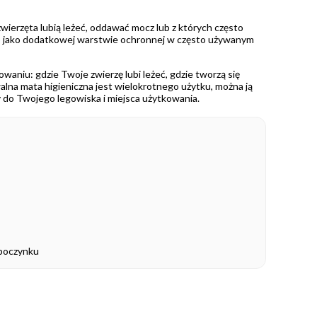
ierzęta lubią leżeć, oddawać mocz lub z których często
 lub jako dodatkowej warstwie ochronnej w często używanym
waniu: gdzie Twoje zwierzę lubi leżeć, gdzie tworzą się
alna mata higieniczna jest wielokrotnego użytku, można ją
y do Twojego legowiska i miejsca użytkowania.
dpoczynku