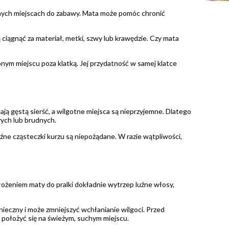
onych miejscach do zabawy. Mata może pomóc chronić
ciągnąć za materiał, metki, szwy lub krawędzie. Czy mata
m miejscu poza klatką. Jej przydatność w samej klatce
 gęstą sierść, a wilgotne miejsca są nieprzyjemne. Dlatego
ych lub brudnych.
uźne cząsteczki kurzu są niepożądane. W razie wątpliwości,
żeniem maty do pralki dokładnie wytrzep luźne włosy,
nieczny i może zmniejszyć wchłanianie wilgoci. Przed
położyć się na świeżym, suchym miejscu.