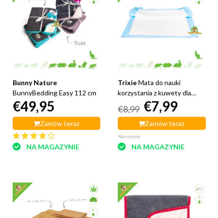
Bunny Nature
Trixie
Mata do nauki
BunnyBedding Easy 112 cm
korzystania z kuwety dla
€49,95
€7,99
szczeniąt, mata do nauki
€8,99
korzystania z pieluch
Zamów teraz
Zamów teraz
Nieoceniony
NA MAGAZYNIE
NA MAGAZYNIE