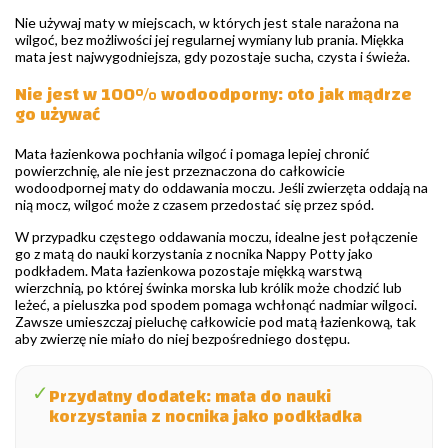
Nie używaj maty w miejscach, w których jest stale narażona na
wilgoć, bez możliwości jej regularnej wymiany lub prania. Miękka
mata jest najwygodniejsza, gdy pozostaje sucha, czysta i świeża.
Nie jest w 100% wodoodporny: oto jak mądrze
go używać
Mata łazienkowa pochłania wilgoć i pomaga lepiej chronić
powierzchnię, ale nie jest przeznaczona do całkowicie
wodoodpornej maty do oddawania moczu. Jeśli zwierzęta oddają na
nią mocz, wilgoć może z czasem przedostać się przez spód.
W przypadku częstego oddawania moczu, idealne jest połączenie
go z matą do nauki korzystania z nocnika Nappy Potty jako
podkładem. Mata łazienkowa pozostaje miękką warstwą
wierzchnią, po której świnka morska lub królik może chodzić lub
leżeć, a pieluszka pod spodem pomaga wchłonąć nadmiar wilgoci.
Zawsze umieszczaj pieluchę całkowicie pod matą łazienkową, tak
aby zwierzę nie miało do niej bezpośredniego dostępu.
✓
Przydatny dodatek: mata do nauki
korzystania z nocnika jako podkładka