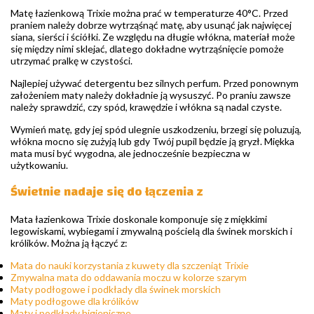
Matę łazienkową Trixie można prać w temperaturze 40°C. Przed
praniem należy dobrze wytrząśnąć matę, aby usunąć jak najwięcej
siana, sierści i ściółki. Ze względu na długie włókna, materiał może
się między nimi sklejać, dlatego dokładne wytrząśnięcie pomoże
utrzymać pralkę w czystości.
Najlepiej używać detergentu bez silnych perfum. Przed ponownym
założeniem maty należy dokładnie ją wysuszyć. Po praniu zawsze
należy sprawdzić, czy spód, krawędzie i włókna są nadal czyste.
Wymień matę, gdy jej spód ulegnie uszkodzeniu, brzegi się poluzują,
włókna mocno się zużyją lub gdy Twój pupil będzie ją gryzł. Miękka
mata musi być wygodna, ale jednocześnie bezpieczna w
użytkowaniu.
Świetnie nadaje się do łączenia z
Mata łazienkowa Trixie doskonale komponuje się z miękkimi
legowiskami, wybiegami i zmywalną pościelą dla świnek morskich i
królików. Można ją łączyć z:
Mata do nauki korzystania z kuwety dla szczeniąt Trixie
Zmywalna mata do oddawania moczu w kolorze szarym
Maty podłogowe i podkłady dla świnek morskich
Maty podłogowe dla królików
Maty i podkłady higieniczne