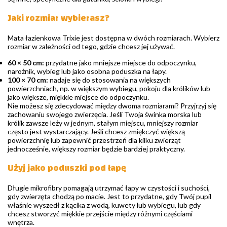
Jaki rozmiar wybierasz?
Mata łazienkowa Trixie jest dostępna w dwóch rozmiarach. Wybierz
rozmiar w zależności od tego, gdzie chcesz jej używać.
60 × 50 cm:
przydatne jako mniejsze miejsce do odpoczynku,
narożnik, wybieg lub jako osobna poduszka na łapy.
100 × 70 cm:
nadaje się do stosowania na większych
powierzchniach, np. w większym wybiegu, pokoju dla królików lub
jako większe, miękkie miejsce do odpoczynku.
Nie możesz się zdecydować między dwoma rozmiarami? Przyjrzyj się
zachowaniu swojego zwierzęcia. Jeśli Twoja świnka morska lub
królik zawsze leży w jednym, stałym miejscu, mniejszy rozmiar
często jest wystarczający. Jeśli chcesz zmiękczyć większą
powierzchnię lub zapewnić przestrzeń dla kilku zwierząt
jednocześnie, większy rozmiar będzie bardziej praktyczny.
Użyj jako poduszki pod łapę
Długie mikrofibry pomagają utrzymać łapy w czystości i suchości,
gdy zwierzęta chodzą po macie. Jest to przydatne, gdy Twój pupil
właśnie wyszedł z kącika z wodą, kuwety lub wybiegu, lub gdy
chcesz stworzyć miękkie przejście między różnymi częściami
wnętrza.