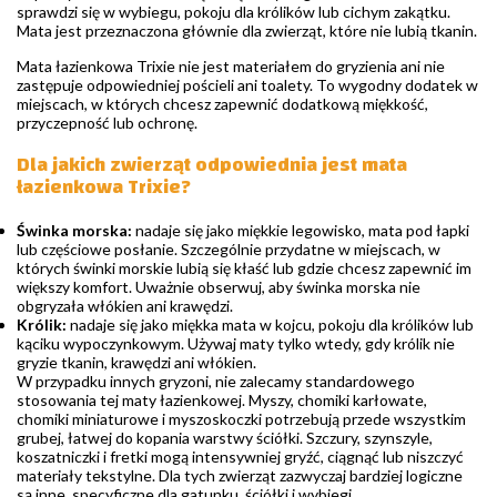
sprawdzi się w wybiegu, pokoju dla królików lub cichym zakątku.
Mata jest przeznaczona głównie dla zwierząt, które nie lubią tkanin.
Mata łazienkowa Trixie nie jest materiałem do gryzienia ani nie
zastępuje odpowiedniej pościeli ani toalety. To wygodny dodatek w
miejscach, w których chcesz zapewnić dodatkową miękkość,
przyczepność lub ochronę.
Dla jakich zwierząt odpowiednia jest mata
łazienkowa Trixie?
Świnka morska:
nadaje się jako miękkie legowisko, mata pod łapki
lub częściowe posłanie. Szczególnie przydatne w miejscach, w
których świnki morskie lubią się kłaść lub gdzie chcesz zapewnić im
większy komfort. Uważnie obserwuj, aby świnka morska nie
obgryzała włókien ani krawędzi.
Królik:
nadaje się jako miękka mata w kojcu, pokoju dla królików lub
kąciku wypoczynkowym. Używaj maty tylko wtedy, gdy królik nie
gryzie tkanin, krawędzi ani włókien.
W przypadku innych gryzoni, nie zalecamy standardowego
stosowania tej maty łazienkowej. Myszy, chomiki karłowate,
chomiki miniaturowe i myszoskoczki potrzebują przede wszystkim
grubej, łatwej do kopania warstwy ściółki. Szczury, szynszyle,
koszatniczki i fretki mogą intensywniej gryźć, ciągnąć lub niszczyć
materiały tekstylne. Dla tych zwierząt zazwyczaj bardziej logiczne
są inne, specyficzne dla gatunku, ściółki i wybiegi.