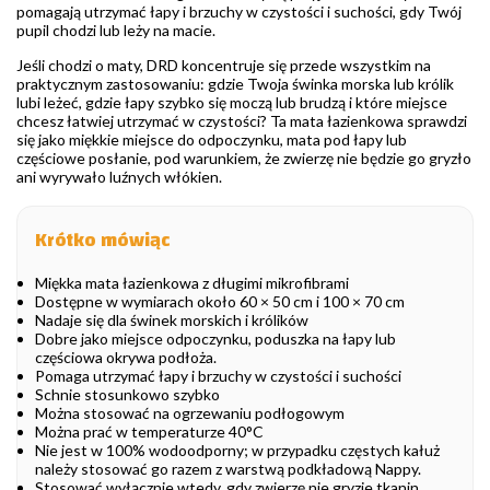
pomagają utrzymać łapy i brzuchy w czystości i suchości, gdy Twój
pupil chodzi lub leży na macie.
Jeśli chodzi o maty, DRD koncentruje się przede wszystkim na
praktycznym zastosowaniu: gdzie Twoja świnka morska lub królik
lubi leżeć, gdzie łapy szybko się moczą lub brudzą i które miejsce
chcesz łatwiej utrzymać w czystości? Ta mata łazienkowa sprawdzi
się jako miękkie miejsce do odpoczynku, mata pod łapy lub
częściowe posłanie, pod warunkiem, że zwierzę nie będzie go gryzło
ani wyrywało luźnych włókien.
Krótko mówiąc
Miękka mata łazienkowa z długimi mikrofibrami
Dostępne w wymiarach około 60 × 50 cm i 100 × 70 cm
Nadaje się dla świnek morskich i królików
Dobre jako miejsce odpoczynku, poduszka na łapy lub
częściowa okrywa podłoża.
Pomaga utrzymać łapy i brzuchy w czystości i suchości
Schnie stosunkowo szybko
Można stosować na ogrzewaniu podłogowym
Można prać w temperaturze 40°C
Nie jest w 100% wodoodporny; w przypadku częstych kałuż
należy stosować go razem z warstwą podkładową Nappy.
Stosować wyłącznie wtedy, gdy zwierzę nie gryzie tkanin,