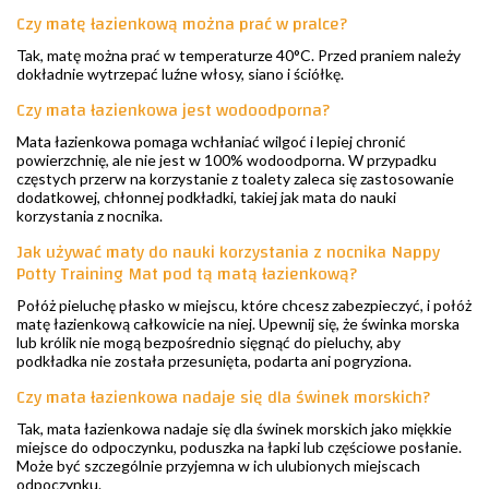
Czy matę łazienkową można prać w pralce?
Tak, matę można prać w temperaturze 40°C. Przed praniem należy
dokładnie wytrzepać luźne włosy, siano i ściółkę.
Czy mata łazienkowa jest wodoodporna?
Mata łazienkowa pomaga wchłaniać wilgoć i lepiej chronić
powierzchnię, ale nie jest w 100% wodoodporna. W przypadku
częstych przerw na korzystanie z toalety zaleca się zastosowanie
dodatkowej, chłonnej podkładki, takiej jak mata do nauki
korzystania z nocnika.
Jak używać maty do nauki korzystania z nocnika Nappy
Potty Training Mat pod tą matą łazienkową?
Połóż pieluchę płasko w miejscu, które chcesz zabezpieczyć, i połóż
matę łazienkową całkowicie na niej. Upewnij się, że świnka morska
lub królik nie mogą bezpośrednio sięgnąć do pieluchy, aby
podkładka nie została przesunięta, podarta ani pogryziona.
Czy mata łazienkowa nadaje się dla świnek morskich?
Tak, mata łazienkowa nadaje się dla świnek morskich jako miękkie
miejsce do odpoczynku, poduszka na łapki lub częściowe posłanie.
Może być szczególnie przyjemna w ich ulubionych miejscach
odpoczynku.