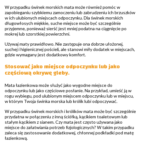
W przypadku świnek morskich mata może również pomóc w
zapobieganiu szybkiemu zamoczeniu lub zabrudzeniu ich brzuszków
w ich ulubionych miejscach odpoczynku. Dla świnek morskich
długowłosych miękkie, suche miejsce może być szczególnie
przyjemne, ponieważ sierść jest mniej podatna na ciągnięcie po
mokrej lub szorstkiej powierzchni.
Używaj maty prawidłowo. Nie zastępuje ona dobrze ułożonej,
suchej i higienicznej pościeli, ale stanowi miły dodatek w miejscach,
gdzie wymagany jest dodatkowy komfort.
Stosować jako miejsce odpoczynku lub jako
częściową okrywę gleby.
Mata łazienkowa może służyć jako wygodne miejsce do
odpoczynku lub jako częściowe posłanie. Na przykład, umieść ją w
rogu wybiegu, pod ulubionym miejscem odpoczynku lub w miejscu,
w którym Twoja świnka morska lub królik lubi odpoczywać.
W przypadku świnek morskich i królików mata może być szczególnie
przydatna w połączeniu z inną ściółką, kącikiem toaletowym lub
stałym kącikiem z sianem. Czy mata jest często używana jako
miejsce do załatwiania potrzeb fizjologicznych? W takim przypadku
zaleca się zastosowanie dodatkowej, chłonnej podkładki pod matę
łazienkową.