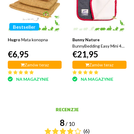
Bestseller
Hugro
Mata konopna
Bunny Nature
BunnyBedding Easy Mini 48
€6,95
€21,95
cm
Zamów teraz
Zamów teraz
NA MAGAZYNIE
NA MAGAZYNIE
RECENZJE
8
/ 10
(6)