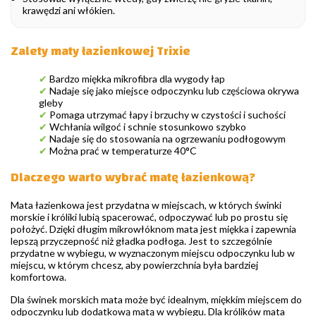
krawędzi ani włókien.
Zalety maty łazienkowej Trixie
✔
Bardzo miękka mikrofibra dla wygody łap
✔
Nadaje się jako miejsce odpoczynku lub częściowa okrywa
gleby
✔
Pomaga utrzymać łapy i brzuchy w czystości i suchości
✔
Wchłania wilgoć i schnie stosunkowo szybko
✔
Nadaje się do stosowania na ogrzewaniu podłogowym
✔
Można prać w temperaturze 40°C
Dlaczego warto wybrać matę łazienkową?
Mata łazienkowa jest przydatna w miejscach, w których świnki
morskie i króliki lubią spacerować, odpoczywać lub po prostu się
położyć. Dzięki długim mikrowłóknom mata jest miękka i zapewnia
lepszą przyczepność niż gładka podłoga. Jest to szczególnie
przydatne w wybiegu, w wyznaczonym miejscu odpoczynku lub w
miejscu, w którym chcesz, aby powierzchnia była bardziej
komfortowa.
Dla świnek morskich mata może być idealnym, miękkim miejscem do
odpoczynku lub dodatkową matą w wybiegu. Dla królików mata