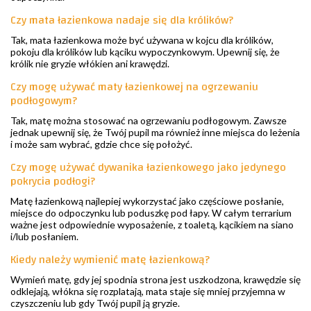
Czy mata łazienkowa nadaje się dla królików?
Tak, mata łazienkowa może być używana w kojcu dla królików,
pokoju dla królików lub kąciku wypoczynkowym. Upewnij się, że
królik nie gryzie włókien ani krawędzi.
Czy mogę używać maty łazienkowej na ogrzewaniu
podłogowym?
Tak, matę można stosować na ogrzewaniu podłogowym. Zawsze
jednak upewnij się, że Twój pupil ma również inne miejsca do leżenia
i może sam wybrać, gdzie chce się położyć.
Czy mogę używać dywanika łazienkowego jako jedynego
pokrycia podłogi?
Matę łazienkową najlepiej wykorzystać jako częściowe posłanie,
miejsce do odpoczynku lub poduszkę pod łapy. W całym terrarium
ważne jest odpowiednie wyposażenie, z toaletą, kącikiem na siano
i/lub posłaniem.
Kiedy należy wymienić matę łazienkową?
Wymień matę, gdy jej spodnia strona jest uszkodzona, krawędzie się
odklejają, włókna się rozplatają, mata staje się mniej przyjemna w
czyszczeniu lub gdy Twój pupil ją gryzie.