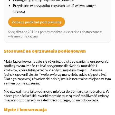
Przydatne w przypadku częstych kałuż w tym samym
miejscu
Zobacz podkład pod pieluchę
Specjalista od 2011 r. • porady osobiste i eksperckie • dostarczane z
własnego magazynu
Stosować na ogrzewaniu podłogowym
Mata łazienkowa nadaje się również do stosowania na ogrzewaniu
podłogowym. Może to być przyjemne dla świnek morskich i
królików, które lubią leżeć w ciepłym, miękkim miejscu. Zawsze
jednak upewnij się, że Twoje zwierzę ma wybór, gdzie się położyć.
Dlatego zapewnij również chłodniejsze lub neutralne miejsca w tym
samym pomieszczeniu.
Nie używaj maty jako jedynego miejsca do pomiaru temperatury. W
szczególności króliki i świnki morskie muszą mieć możliwość zmiany
miejsca odpoczynku, w zależności od tego, co im odpowiada.
Mycie i konserwacja