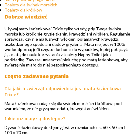
Toalety dla świnek morskich
Toalety dla królików
Dobrze wiedzieć
Używaj maty łazienkowej Trixie tylko wtedy, gdy Twoja świnka
morska lub królik nie gryzie tkanin, krawędzi ani włókien. Regularnie
sprawdzaj, czy nie ma luźnych włókien, połamanych krawędzi,
uszkodzonego spodu ani śladów gryzienia. Mata nie jest w 100%
wodoodporna; jeśli często dochodzi do wypadków, lepiej połączyć
ją z matą do nauki korzystania z toalety Nappy Toilet jako
podkładką. Zawsze umieszczaj pieluchę pod matą łazienkową, aby
zwierzę nie miało do niej bezpośredniego dostępu.
Często zadawane pytania
Dla jakich zwierząt odpowiednia jest mata łazienkowa
Trixie?
Mata łazienkowa nadaje się dla świnek morskich i królików, pod
warunkiem, że nie gryzą materiału, krawędzi ani włókien.
Jakie rozmiary są dostępne?
Dywanik łazienkowy dostępny jest w rozmiarach ok. 60 × 50 cm i
100 × 70 cm.