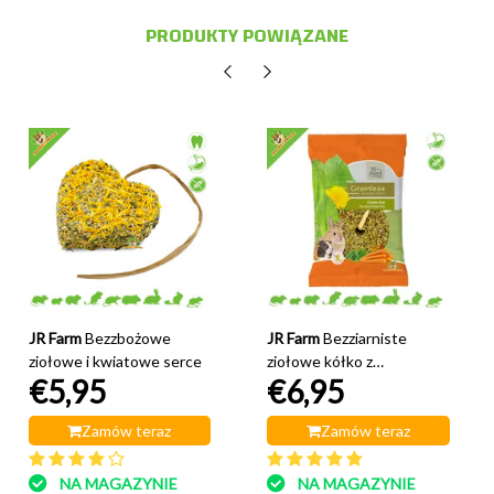
PRODUKTY POWIĄZANE
JR Farm
Bezzbożowe
JR Farm
Bezziarniste
ziołowe i kwiatowe serce
ziołowe kółko z
€5,95
€6,95
marchewką i pietruszką
Zamów teraz
Zamów teraz
NA MAGAZYNIE
NA MAGAZYNIE