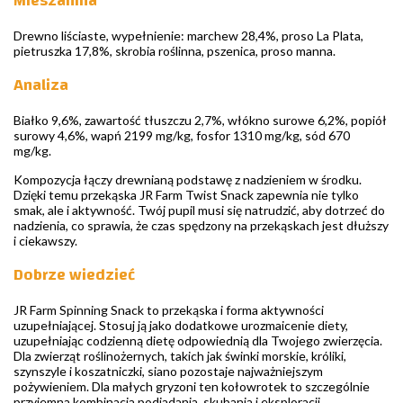
Mieszanina
Drewno liściaste, wypełnienie: marchew 28,4%, proso La Plata,
pietruszka 17,8%, skrobia roślinna, pszenica, proso manna.
Analiza
Białko 9,6%, zawartość tłuszczu 2,7%, włókno surowe 6,2%, popiół
surowy 4,6%, wapń 2199 mg/kg, fosfor 1310 mg/kg, sód 670
mg/kg.
Kompozycja łączy drewnianą podstawę z nadzieniem w środku.
Dzięki temu przekąska JR Farm Twist Snack zapewnia nie tylko
smak, ale i aktywność. Twój pupil musi się natrudzić, aby dotrzeć do
nadzienia, co sprawia, że czas spędzony na przekąskach jest dłuższy
i ciekawszy.
Dobrze wiedzieć
JR Farm Spinning Snack to przekąska i forma aktywności
uzupełniającej. Stosuj ją jako dodatkowe urozmaicenie diety,
uzupełniając codzienną dietę odpowiednią dla Twojego zwierzęcia.
Dla zwierząt roślinożernych, takich jak świnki morskie, króliki,
szynszyle i koszatniczki, siano pozostaje najważniejszym
pożywieniem. Dla małych gryzoni ten kołowrotek to szczególnie
przyjemna kombinacja podjadania, skubania i eksploracji.