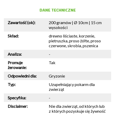
DANE TECHNICZNE
Zawartość (ok):
200 gramów | Ø 10cm | 15 cm
wysokości
Skład:
drewno liściaste, korzenie,
pietruszka, proso żółte, proso
czerwone, skrobia, pszenica
Analiza:
-
Promuje
Tak
żerowanie:
Odpowiedni dla:
Gryzonie
Typ:
Uzupełniający pokarm dla
zwierząt
Specyfika:
-
Disclaimer:
Nie dla zwierząt, od których lub
z których pozyskuje się żywność