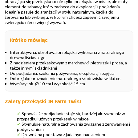
obracająca się przekąska to nie tylko przekąska w misce, ale mały
element do zabawy, który zachęca do eksploracji i podjadania.
Idealnie pasuje do aranżacji w stylu naturalnym, kącika do
żerowania lub wybiegu, w którym chcesz zapewnić swojemu
zwierzęciu nieco więcej wyzwań.
Krótko mówiąc
Interaktywna, obrotowa przekąska wykonana z naturalnego
drewna liściastego
Z nadzieniem przekąskowym z marchewki, pietruszki i prosa, a
także innymi składnikami
Do podjadania, szukania pożywienia, eksploracji i zajęcia
Dobre jako urozmaicenie naturalnego środowiska w klatce.
Wymiary: ok. Ø 10 cm i wysokość 15 cm
Zalety przekąski JR Farm Twist
✔
Sprawia, że podjadanie staje się bardziej aktywne niż w
przypadku luźnych przekąsek w misce
✔
Stymuluje naturalne zachowania związane z żerowaniem i
podgryzaniem
✔
Drewniana podstawa z jadalnym nadzieniem