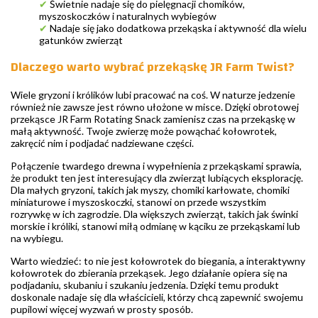
✔
Świetnie nadaje się do pielęgnacji chomików,
myszoskoczków i naturalnych wybiegów
✔
Nadaje się jako dodatkowa przekąska i aktywność dla wielu
gatunków zwierząt
Dlaczego warto wybrać przekąskę JR Farm Twist?
Wiele gryzoni i królików lubi pracować na coś. W naturze jedzenie
również nie zawsze jest równo ułożone w misce. Dzięki obrotowej
przekąsce JR Farm Rotating Snack zamienisz czas na przekąskę w
małą aktywność. Twoje zwierzę może powąchać kołowrotek,
zakręcić nim i podjadać nadziewane części.
Połączenie twardego drewna i wypełnienia z przekąskami sprawia,
że produkt ten jest interesujący dla zwierząt lubiących eksplorację.
Dla małych gryzoni, takich jak myszy, chomiki karłowate, chomiki
miniaturowe i myszoskoczki, stanowi on przede wszystkim
rozrywkę w ich zagrodzie. Dla większych zwierząt, takich jak świnki
morskie i króliki, stanowi miłą odmianę w kąciku ze przekąskami lub
na wybiegu.
Warto wiedzieć: to nie jest kołowrotek do biegania, a interaktywny
kołowrotek do zbierania przekąsek. Jego działanie opiera się na
podjadaniu, skubaniu i szukaniu jedzenia. Dzięki temu produkt
doskonale nadaje się dla właścicieli, którzy chcą zapewnić swojemu
pupilowi więcej wyzwań w prosty sposób.