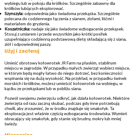
wybiegu lub w pokoju dla królików. Szczególnie zabawny dla
królików lubiących eksplorować.
Szynszyla:
odpowiednia jako świadoma przekąska. Szczególnie
polecana do codziennego łączenia z sianem, ziołami, liśćmi i
materiałem do gryzienia.
Koszatniczka:
nadaje się jako świadome wzbogacenie przekąsek.
Stosuj z umiarem i przede wszystkim jako krótki posiłek
uzupełniający codzienną podstawową dietę składającą się z siana,
ziół i odpowiedniej paszy.
Użyj i zaoferuj
Umieść obrotowy kołowrotek JR Farm na płaskim, stabilnym
miejscu w zagrodzie. W przypadku małych zwierząt wybierz miejsce,
w którym będą mogły łatwo do niego dotrzeć, bez konieczności
wspinania się na dużą wysokość. Na przykład, w przypadku świnek
morskich i królików, możesz umieścić kołowrotek na wybiegu, w
kąciku ze przekąskami lub w pobliżu siana.
Pozwól swojemu zwierzęciu odkryć, jak działa kołowrotek. Niektóre
zwierzęta od razu zaczną skubać, podczas gdy inne potrzebują
chwili, aby zrozumieć, że w środku znajduje się smakołyk. Ta
eksploracja jest właśnie częścią wzbogacania środowiska. Wymień
obracający się smakołyk, gdy stanie się brudny, mokry lub mniej
świeży.