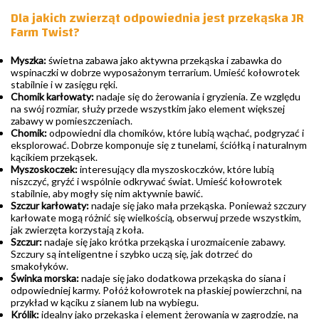
Dla jakich zwierząt odpowiednia jest przekąska JR
Farm Twist?
Myszka:
świetna zabawa jako aktywna przekąska i zabawka do
wspinaczki w dobrze wyposażonym terrarium. Umieść kołowrotek
stabilnie i w zasięgu ręki.
Chomik karłowaty:
nadaje się do żerowania i gryzienia. Ze względu
na swój rozmiar, służy przede wszystkim jako element większej
zabawy w pomieszczeniach.
Chomik:
odpowiedni dla chomików, które lubią wąchać, podgryzać i
eksplorować. Dobrze komponuje się z tunelami, ściółką i naturalnym
kącikiem przekąsek.
Myszoskoczek:
interesujący dla myszoskoczków, które lubią
niszczyć, gryźć i wspólnie odkrywać świat. Umieść kołowrotek
stabilnie, aby mogły się nim aktywnie bawić.
Szczur karłowaty:
nadaje się jako mała przekąska. Ponieważ szczury
karłowate mogą różnić się wielkością, obserwuj przede wszystkim,
jak zwierzęta korzystają z koła.
Szczur:
nadaje się jako krótka przekąska i urozmaicenie zabawy.
Szczury są inteligentne i szybko uczą się, jak dotrzeć do
smakołyków.
Świnka morska:
nadaje się jako dodatkowa przekąska do siana i
odpowiedniej karmy. Połóż kołowrotek na płaskiej powierzchni, na
przykład w kąciku z sianem lub na wybiegu.
Królik:
idealny jako przekąska i element żerowania w zagrodzie, na