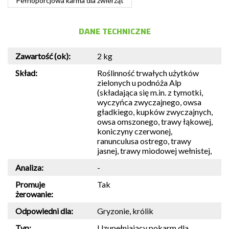
Pełnoporcjowa karma dla zwierząt
DANE TECHNICZNE
Zawartość (ok):
2 kg
Skład:
Roślinność trwałych użytków
zielonych u podnóża Alp
(składająca się m.in. z tymotki,
wyczyńca zwyczajnego, owsa
gładkiego, kupków zwyczajnych,
owsa omszonego, trawy łąkowej,
koniczyny czerwonej,
ranunculusa ostrego, trawy
jasnej, trawy miodowej wełnistej,
Analiza:
-
Promuje
Tak
żerowanie:
Odpowiedni dla:
Gryzonie, królik
Typ:
Uzupełniający pokarm dla