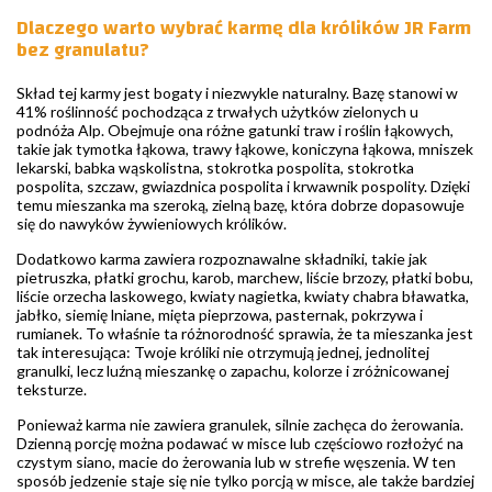
Dlaczego warto wybrać karmę dla królików JR Farm
bez granulatu?
Skład tej karmy jest bogaty i niezwykle naturalny. Bazę stanowi w
41% roślinność pochodząca z trwałych użytków zielonych u
podnóża Alp. Obejmuje ona różne gatunki traw i roślin łąkowych,
takie jak tymotka łąkowa, trawy łąkowe, koniczyna łąkowa, mniszek
lekarski, babka wąskolistna, stokrotka pospolita, stokrotka
pospolita, szczaw, gwiazdnica pospolita i krwawnik pospolity. Dzięki
temu mieszanka ma szeroką, zielną bazę, która dobrze dopasowuje
się do nawyków żywieniowych królików.
Dodatkowo karma zawiera rozpoznawalne składniki, takie jak
pietruszka, płatki grochu, karob, marchew, liście brzozy, płatki bobu,
liście orzecha laskowego, kwiaty nagietka, kwiaty chabra bławatka,
jabłko, siemię lniane, mięta pieprzowa, pasternak, pokrzywa i
rumianek. To właśnie ta różnorodność sprawia, że ta mieszanka jest
tak interesująca: Twoje króliki nie otrzymują jednej, jednolitej
granulki, lecz luźną mieszankę o zapachu, kolorze i zróżnicowanej
teksturze.
Ponieważ karma nie zawiera granulek, silnie zachęca do żerowania.
Dzienną porcję można podawać w misce lub częściowo rozłożyć na
czystym siano, macie do żerowania lub w strefie węszenia. W ten
sposób jedzenie staje się nie tylko porcją w misce, ale także bardziej