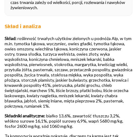
czas trwania zależy od wielkości, porcji, rozlewania i nawyków
żywieniowych.
Skład i analiza
Skład:
roślinność trwałych użytków zielonych u podnóża Alp, w tym
m.in. tymotka łąkowa, wyczyniec, owies gładki, tymotka łąkowa,
owies omszony, wiechlina łąkowa, koniczyna czerwona, jaskier
ostry, trawa słodka, turzyca wełnista, owies złoty, wyka
wąskolistna, koniczyna chmielowa, mniszek lekarski, babka
wąskolistna, pierwiosnek, stokrotka, margarytka, krwiściąg wielki,
przytulia żółta, pasternak, szczaw, przetacznik pospolity, gwiazdnica
pospolita, życica trwała, stokłosa miękka, wyka pospolita, wyka
płożąca, storczyk plamisty, jaskier bulwiasty, grzechotka, krowica i
krwawnik pospolity 41%, pietruszka, płatki grochu, chleb
świętojański, marchew 5%, liście brzozy, płatki bobu, liście orzecha
laskowego, kwiaty nagietka, mniszek lekarski, kwiaty chabra
bławatka, jabłoń, siemię lniane, mięta pieprzowa 2%, pasternak,
pokrzywa, rumianek 1%.
Składniki analityczne:
białko 13,6%, zawartość tłuszczu 3,2%,
włókno surowe 16,1%, popiół surowy 6,9%, wapń 5680 mg/kg,
fosfor 2600 mg/kg, sód 1060 mg/kg.
Ta kompozycja wyraźnie pokazuje, dlaczego ta karma jest tak