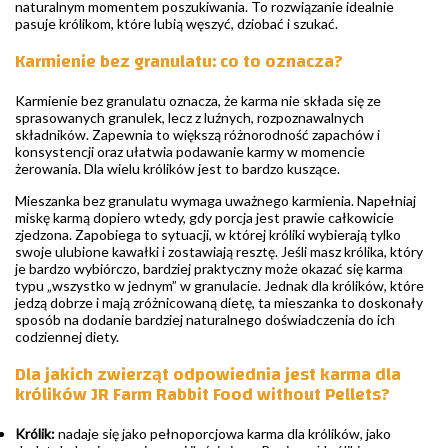
naturalnym momentem poszukiwania. To rozwiązanie idealnie
pasuje królikom, które lubią węszyć, dziobać i szukać.
Karmienie bez granulatu: co to oznacza?
Karmienie bez granulatu oznacza, że karma nie składa się ze
sprasowanych granulek, lecz z luźnych, rozpoznawalnych
składników. Zapewnia to większą różnorodność zapachów i
konsystencji oraz ułatwia podawanie karmy w momencie
żerowania. Dla wielu królików jest to bardzo kuszące.
Mieszanka bez granulatu wymaga uważnego karmienia. Napełniaj
miskę karmą dopiero wtedy, gdy porcja jest prawie całkowicie
zjedzona. Zapobiega to sytuacji, w której króliki wybierają tylko
swoje ulubione kawałki i zostawiają resztę. Jeśli masz królika, który
je bardzo wybiórczo, bardziej praktyczny może okazać się karma
typu „wszystko w jednym” w granulacie. Jednak dla królików, które
jedzą dobrze i mają zróżnicowaną dietę, ta mieszanka to doskonały
sposób na dodanie bardziej naturalnego doświadczenia do ich
codziennej diety.
Dla jakich zwierząt odpowiednia jest karma dla
królików JR Farm Rabbit Food without Pellets?
Królik:
nadaje się jako pełnoporcjowa karma dla królików, jako