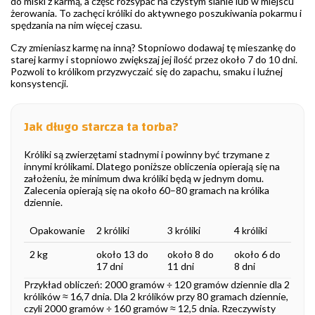
do miski z karmą, a część rozsypać na czystym sianie lub w miejscu
żerowania. To zachęci króliki do aktywnego poszukiwania pokarmu i
spędzania na nim więcej czasu.
Czy zmieniasz karmę na inną? Stopniowo dodawaj tę mieszankę do
starej karmy i stopniowo zwiększaj jej ilość przez około 7 do 10 dni.
Pozwoli to królikom przyzwyczaić się do zapachu, smaku i luźnej
konsystencji.
Jak długo starcza ta torba?
Króliki są zwierzętami stadnymi i powinny być trzymane z
innymi królikami. Dlatego poniższe obliczenia opierają się na
założeniu, że minimum dwa króliki będą w jednym domu.
Zalecenia opierają się na około 60–80 gramach na królika
dziennie.
Opakowanie
2 króliki
3 króliki
4 króliki
2 kg
około 13 do
około 8 do
około 6 do
17 dni
11 dni
8 dni
Przykład obliczeń: 2000 gramów ÷ 120 gramów dziennie dla 2
królików ≈ 16,7 dnia. Dla 2 królików przy 80 gramach dziennie,
czyli 2000 gramów ÷ 160 gramów ≈ 12,5 dnia. Rzeczywisty