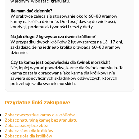
w jednym” w postaci granulatu.
Ile mam dać dziennie?
W praktyce zaleca się stosowanie około 60–80 gramów
karmy na królika dziennie. Dostosuj dawkę do wielkości,
kondycji, poziomu aktywności i reszty diety.
Na jak długo 2 kg wystarcza dwóm królikom?
W przypadku dwóch królików 2 kg wystarczą na 13–17 dni,
zakładając, że na jednego królika przypada 60–80 gramów
dziennie.
Czy ta karma jest odpowiednia dla świnek morskich?
Nie, lepiej wybrać prawdziwą karmę dla świnek morskich. Ta
karma została opracowana jako karma dla królików i nie
zawiera specyficznych składników odżywczych, których
potrzebujesz dla świnek morskich.
Przydatne linki zakupowe
Zobacz wszystkie karmy dla królików
Zobacz naturalną karmę bez granulatu
Zobacz paszę bez zbóż
Zobacz siano dla królików
Zobacz zioła dla królików