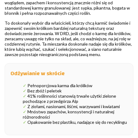
wyglądem, zapachem i konsystencją znacznie różni się od
standardowej karmy granulowanej: jest sypka, pikantna, bogata w
błonnik i pełna rozpoznawalnych części roślin.
To doskonały wybór dla właścicieli, którzy chcą karmić świadomie i
zapewnić swoim królikom bardziej naturalną teksturę oraz
doświadczenie żerowania. W DRD, jeśli chodzi o karmę dla królików,
zwracamy uwagę nie tylko na skład, ale, co ważniejsze, na jej rolę w
codziennej rutynie. Ta mieszanka doskonale nadaje się dla królików,
które lubią wąchać, szukać i selekcjonować, a siano naturalnie
zawsze pozostaje nieograniczoną podstawą menu.
Odżywianie w skrócie
✓
Pełnoporcjowa karma dla królików
✓
Bez zbóż i peletek
✓
41% roślinności stanowią trwałe użytki zielone
pochodzące z przedgórza Alp
✓
Z ziołami, nasionami, liśćmi, warzywami i kwiatami
✓
Mnóstwo zapachów, konsystencji i naturalnej
różnorodności
✓
Opakowanie bez plastiku, nadające się do recyklingu