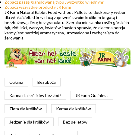
Zobacz paszę granulowaną typu „wszystko w jednym”
Zobacz wszystkie produkty JR Farm
JR Farm Natural Rabbit Food without Pellets to doskonały wybór
dla właścicieli, którzy chcą zapewnić swoim królikom bogatą i
bezzbożową dietę bez granulatu. Szeroka mieszanka roślin górskich
łąk, ziół, liści, warzyw, kwiatów i nasion sprawia, że dzienna porcja
karmy jest bardziej aromatyczna, urozmaicona i zachęcająca do
żerowania.
Cukinia
Bez zboża
Karma dla królików bez zbóż
JR Farm Grainless
Zioła dla królików
Karma dla królików
Jedzenie dla królików
Bez pelletów