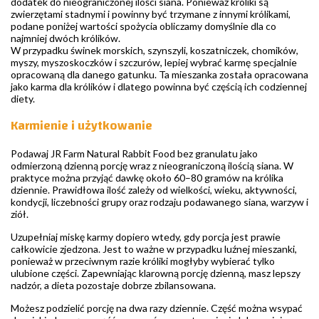
dodatek do nieograniczonej ilości siana. Ponieważ króliki są
zwierzętami stadnymi i powinny być trzymane z innymi królikami,
podane poniżej wartości spożycia obliczamy domyślnie dla co
najmniej dwóch królików.
W przypadku świnek morskich, szynszyli, koszatniczek, chomików,
myszy, myszoskoczków i szczurów, lepiej wybrać karmę specjalnie
opracowaną dla danego gatunku. Ta mieszanka została opracowana
jako karma dla królików i dlatego powinna być częścią ich codziennej
diety.
Karmienie i użytkowanie
Podawaj JR Farm Natural Rabbit Food bez granulatu jako
odmierzoną dzienną porcję wraz z nieograniczoną ilością siana. W
praktyce można przyjąć dawkę około 60–80 gramów na królika
dziennie. Prawidłowa ilość zależy od wielkości, wieku, aktywności,
kondycji, liczebności grupy oraz rodzaju podawanego siana, warzyw i
ziół.
Uzupełniaj miskę karmy dopiero wtedy, gdy porcja jest prawie
całkowicie zjedzona. Jest to ważne w przypadku luźnej mieszanki,
ponieważ w przeciwnym razie króliki mogłyby wybierać tylko
ulubione części. Zapewniając klarowną porcję dzienną, masz lepszy
nadzór, a dieta pozostaje dobrze zbilansowana.
Możesz podzielić porcję na dwa razy dziennie. Część można wsypać