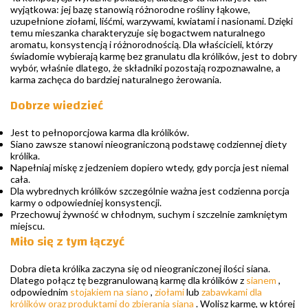
wyjątkowa: jej bazę stanowią różnorodne rośliny łąkowe,
uzupełnione ziołami, liśćmi, warzywami, kwiatami i nasionami. Dzięki
temu mieszanka charakteryzuje się bogactwem naturalnego
aromatu, konsystencją i różnorodnością. Dla właścicieli, którzy
świadomie wybierają karmę bez granulatu dla królików, jest to dobry
wybór, właśnie dlatego, że składniki pozostają rozpoznawalne, a
karma zachęca do bardziej naturalnego żerowania.
Dobrze wiedzieć
Jest to pełnoporcjowa karma dla królików.
Siano zawsze stanowi nieograniczoną podstawę codziennej diety
królika.
Napełniaj miskę z jedzeniem dopiero wtedy, gdy porcja jest niemal
cała.
Dla wybrednych królików szczególnie ważna jest codzienna porcja
karmy o odpowiedniej konsystencji.
Przechowuj żywność w chłodnym, suchym i szczelnie zamkniętym
miejscu.
Miło się z tym łączyć
Dobra dieta królika zaczyna się od nieograniczonej ilości siana.
Dlatego połącz tę bezgranulowaną karmę dla królików z
sianem
,
odpowiednim
stojakiem na siano
,
ziołami
lub
zabawkami dla
królików oraz produktami do zbierania siana
. Wolisz karmę, w której