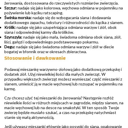
żerowania, dostosowana do rzeczywistych rozmiarów zwierzęcia.
Szczur:
nadaje się jako kolorowa, węchowa odmiana w pojemniku na
pożywienie lub kąciku ratscaping.
Świnka morska:
nadaje się do wzbogacania siana i dodawania
dodatkowego zapachu, tekstury i różnorodności do kącika z sianem.
Królik:
nadaje się jako uzupełniająca odmiana warzyw i ziół, obok
siana i odpowiedniej karmy dla królików.
Szynszyla:
nadaje się jako mała, świadoma odmiana obok siana, ziół,
liści, gałęzi i odpowiedniego podstawowego pokarmu.
Degu:
nadaje się jako świadoma odmiana warzyw i ziół w diecie
bogatej w błonnik oraz w okresach zbieractwa.
Stosowanie i dawkowanie
Podawaj mieszankę warzywno-ziołową jako dodatkową przekąskę i
dodatek ziół. Użyj niewielkiej ilości dla małych zwierząt. W
przypadku większych zwierząt możesz wymieszać część mieszanki z
sianem, umieścić ją w macie węchowej lub rozsypać w pojemniku na
karmę.
Czy chcesz użyć tej mieszanki do żerowania? Następnie rozłóż
niewielkie ilości w różnych miejscach w zagrodzie, między sianem, na
macie węchowej lub na desce na smakołyki. W ten sposób Twoje
zwierzę będzie musiało szukać, a czas na przekąskę natychmiast
stanie się małą aktywnością.
Jeśli używasz mieszanki głównie jako posypki do siana, opakowanie