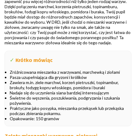
zapewnić psu więcej różnorodności niż tylko jeden rodzaj warzyw.
Dzięki połączeniu marchwi, korzenia pietruszki, topinamburu,
brokułów, łodygi kopru włoskiego, pomidora i buraka, Twój pupil
będzie miał dostęp do różnorodnych zapachów, konsystencji i
kawałków do wyboru. W DRD, jeśli chodzi o mieszanki warzywne i
ziołowe, zwracamy uwagę nie tylko na smak, ale także na
użyteczność: czy Twój pupil może z niej korzystać, czy jest łatwa do
porcjowania i czy pasuje do świadomego porannego posiłku? Ta
mieszanka warzywno-ziołowa idealnie się do tego nadaje.
✓
Krótko mówiąc
Zróżnicowana mieszanka z warzywami, marchewką i ziołami
Pasza uzupełniająca dla gryzoni i królików
Zawiera m.in. ziele marchwi, korzeń pietruszki, topinambur,
brokuły, łodygę kopru włoskiego, pomidora i buraki
Nadaje się do uczynienia siana bardziej interesującym
Świetne do węszenia, poszukiwania, podgryzania i szukania
pożywienia.
Praktyczne jako posypka, mieszanka przekąsek lub przekąska
podczas zbierania pokarmu.
Opakowanie: 150 gramów