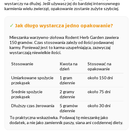
wystarczy na dłużej. Jeśli używasz jej do bardziej intensywnego
karmienia wielu zwierząt, opakowanie zostanie zużyte szybciej.
✓
Jak długo wystarcza jedno opakowanie?
Mieszanka warzywno-ziołowa Rodent Herb Garden zawiera
150 gramów. Czas stosowania zależy od ilości podawanej
karmy. Ponieważ jest to karma uzupełniająca, zazwyczaj
wystarczają niewielkie ilości.
Stosowanie
Kwota na
Stosować na
dzień
opakowanie
Umiarkowane spożycie
1 gram
około 150 dni
przekąsek
dziennie
Średnie spożycie
2 gramy
około 75 dni
przekąsek
dziennie
Dłuższy czas żerowania
5 gramów
około 30 dni
dziennie
To praktyczna wskazówka. Podawaj tę mieszankę jako
dodatek, a nie jako zamiennik paszy, siana ani codziennej diety.