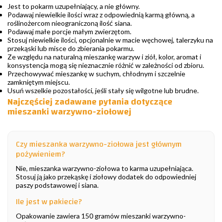
Jest to pokarm uzupełniający, a nie główny.
Podawaj niewielkie ilości wraz z odpowiednią karmą główną, a
roślinożercom nieograniczoną ilość siana.
Podawaj małe porcje małym zwierzętom.
Stosuj niewielkie ilości, opcjonalnie w macie węchowej, talerzyku na
przekąski lub misce do zbierania pokarmu.
Ze względu na naturalną mieszankę warzyw i ziół, kolor, aromat i
konsystencja mogą się nieznacznie różnić w zależności od zbioru.
Przechowywać mieszankę w suchym, chłodnym i szczelnie
zamkniętym miejscu.
Usuń wszelkie pozostałości, jeśli stały się wilgotne lub brudne.
Najczęściej zadawane pytania dotyczące
mieszanki warzywno-ziołowej
Czy mieszanka warzywno-ziołowa jest głównym
pożywieniem?
Nie, mieszanka warzywno-ziołowa to karma uzupełniająca.
Stosuj ją jako przekąskę i ziołowy dodatek do odpowiedniej
paszy podstawowej i siana.
Ile jest w pakiecie?
Opakowanie zawiera 150 gramów mieszanki warzywno-