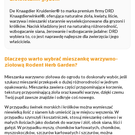
De Knaagdier Kruidenier® to marka premium firmy DRD
Knaagdierwinkel®, oferująca naturalne zioła, kwiaty, liście,
warzywa i mieszanki starannie wyselekcjonowane dla gryzoni i
królików. Nacisk kładziony jest na naturalną różnorodność,
wzbogacanie siana, żerowanie i wzbogacanie jadalne: DRD
wybiera to, co jest naprawdę najlepsze dla zwierzęcia i jego
właściciela.
Dlaczego warto wybrać mieszankę warzywno-
ziołową Rodent Herb Garden?
Mieszanka warzywno-ziołowa do ogrodu to doskonały wybór, jeśli
szukasz mieszanki przekąsek o dużej różnorodności w jednym
opakowaniu. Mieszanka zawiera części przypominające korzenie,
teksturę przypominającą zioła oraz kawałki warzyw, dzięki czemu
Twój pupil zawsze znajdzie i odkryje coś nowego.
W przypadku świnek morskich i królików można wymieszać
niewielką ilość z sianem lub umieścić ją w miejscu węszenia. W
przypadku szynszyli i koszatniczek, stosuj mieszankę celowo i w
małych ilościach jako dodatek do warzyw i ziół, obok siana, liści i
gałęzi. W przypadku myszy, chomików karłowatych, chomików,
myszoskoczków, szczurów karłowatych i szczurów, można