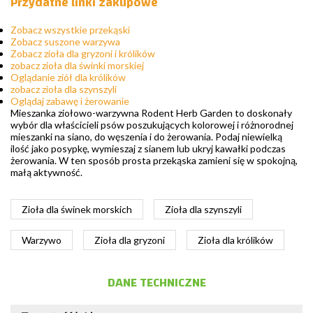
Przydatne linki zakupowe
Zobacz wszystkie przekąski
Zobacz suszone warzywa
Zobacz zioła dla gryzoni i królików
zobacz zioła dla świnki morskiej
Oglądanie ziół dla królików
zobacz zioła dla szynszyli
Oglądaj zabawę i żerowanie
Mieszanka ziołowo-warzywna Rodent Herb Garden to doskonały
wybór dla właścicieli psów poszukujących kolorowej i różnorodnej
mieszanki na siano, do węszenia i do żerowania. Podaj niewielką
ilość jako posypkę, wymieszaj z sianem lub ukryj kawałki podczas
żerowania. W ten sposób prosta przekąska zamieni się w spokojną,
małą aktywność.
Zioła dla świnek morskich
Zioła dla szynszyli
Warzywo
Zioła dla gryzoni
Zioła dla królików
DANE TECHNICZNE