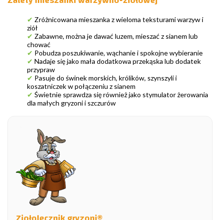
Zalety mieszanki warzywno-ziołowej
✔
Zróżnicowana mieszanka z wieloma teksturami warzyw i
ziół
✔
Zabawne, można je dawać luzem, mieszać z sianem lub
chować
✔
Pobudza poszukiwanie, wąchanie i spokojne wybieranie
✔
Nadaje się jako mała dodatkowa przekąska lub dodatek
przypraw
✔
Pasuje do świnek morskich, królików, szynszyli i
koszatniczek w połączeniu z sianem
✔
Świetnie sprawdza się również jako stymulator żerowania
dla małych gryzoni i szczurów
Ziołolecznik gryzoni®