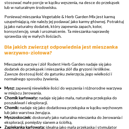
stosować małe porcje w kąciku węszenia, na desce do przekąsek
lub w naturalnym środowisku.
Ponieważ mieszanka Vegetable & Herb Garden Mix jest karmą
uzupełniającą, nie należy jej podawać jako karmy głównej. Potraktuj
ją jako naturalny dodatek, który zapewnia zapach, kolor,
konsystencję, smak i urozmaicenie. Ta mieszanka naprawdę
sprawdza się w małych ilościach.
Dla jakich zwierząt odpowiednia jest mieszanka
warzywno-ziołowa?
Mieszanka warzyw i ziół Rodent Herb Garden nadaje się jako
dodatek do przekąsek i mieszanka ziół dla gryzoni i królików.
Zawsze dostosuj ilość do gatunku zwierzęcia, jego wielkości i
normalnego sposobu żywienia.
Mysz:
zapewnij niewielkie ilości do węszenia i różnorodne warzywa
w miejscu żerowania.
Chomik karłowaty:
nadaje się jako mała, naturalna przekąska do
poszukiwań i eksploracji.
Chomik:
nadaje się jako dodatkowa przekąska w kąciku węchowym
lub jako warstwa żerująca.
Myszoskoczek:
doskonały jako naturalna mieszanka do żerowania i
eksploracji, pomiędzy sianem a ściółką.
Zapiekanka karłowata:
idealna jako mała przekąska i stymulator