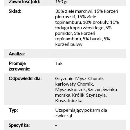
Zawartość (ok):
150 gr
Skład:
30% ziele marchwi, 15% korzeń
pietruszki, 15% ziele
topinamburu, 10% brokuły, 10%
łodyga kopru włoskiego, 5%
pomidor, 5% korzeń
topinamburu, 5% burak, 5%
korzeń bulwy
Analiza:
-
Promuje
Tak
żerowanie:
Odpowiedni dla:
Gryzonie, Mysz, Chomik
karłowaty, Chomik,
Myszoskoczek, Szczur, Świnka
morska, Królik, Szynszyla,
Koszatniczka
Typ:
Uzupełniający pokarm dla
zwierząt
Specyfika:
-