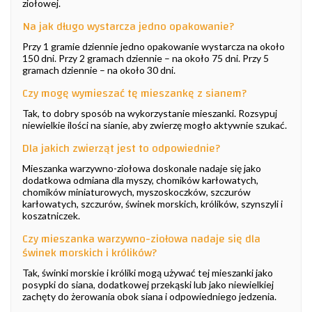
ziołowej.
Na jak długo wystarcza jedno opakowanie?
Przy 1 gramie dziennie jedno opakowanie wystarcza na około
150 dni. Przy 2 gramach dziennie – na około 75 dni. Przy 5
gramach dziennie – na około 30 dni.
Czy mogę wymieszać tę mieszankę z sianem?
Tak, to dobry sposób na wykorzystanie mieszanki. Rozsypuj
niewielkie ilości na sianie, aby zwierzę mogło aktywnie szukać.
Dla jakich zwierząt jest to odpowiednie?
Mieszanka warzywno-ziołowa doskonale nadaje się jako
dodatkowa odmiana dla myszy, chomików karłowatych,
chomików miniaturowych, myszoskoczków, szczurów
karłowatych, szczurów, świnek morskich, królików, szynszyli i
koszatniczek.
Czy mieszanka warzywno-ziołowa nadaje się dla
świnek morskich i królików?
Tak, świnki morskie i króliki mogą używać tej mieszanki jako
posypki do siana, dodatkowej przekąski lub jako niewielkiej
zachęty do żerowania obok siana i odpowiedniego jedzenia.