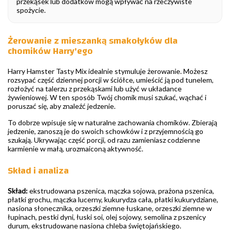
przekąsek lub dodatków mogą wpływać na rzeczywiste
spożycie.
Żerowanie z mieszanką smakołyków dla
chomików Harry'ego
Harry Hamster Tasty Mix idealnie stymuluje żerowanie. Możesz
rozsypać część dziennej porcji w ściółce, umieścić ją pod tunelem,
rozłożyć na talerzu z przekąskami lub użyć w układance
żywieniowej. W ten sposób Twój chomik musi szukać, wąchać i
poruszać się, aby znaleźć jedzenie.
To dobrze wpisuje się w naturalne zachowania chomików. Zbierają
jedzenie, zanoszą je do swoich schowków i z przyjemnością go
szukają. Ukrywając część porcji, od razu zamieniasz codzienne
karmienie w małą, urozmaiconą aktywność.
Skład i analiza
Skład:
ekstrudowana pszenica, mączka sojowa, prażona pszenica,
płatki grochu, mączka lucerny, kukurydza cała, płatki kukurydziane,
nasiona słonecznika, orzeszki ziemne łuskane, orzeszki ziemne w
łupinach, pestki dyni, łuski soi, olej sojowy, semolina z pszenicy
durum, ekstrudowane nasiona chleba świętojańskiego.