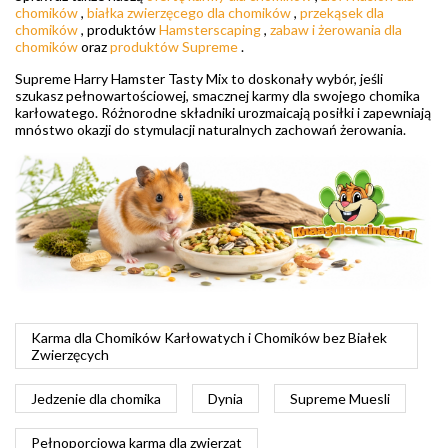
chomików
,
białka zwierzęcego dla chomików
,
przekąsek dla
chomików
, produktów
Hamsterscaping
,
zabaw i żerowania dla
chomików
oraz
produktów Supreme
.
Supreme Harry Hamster Tasty Mix to doskonały wybór, jeśli
szukasz pełnowartościowej, smacznej karmy dla swojego chomika
karłowatego. Różnorodne składniki urozmaicają posiłki i zapewniają
mnóstwo okazji do stymulacji naturalnych zachowań żerowania.
Karma dla Chomików Karłowatych i Chomików bez Białek
Zwierzęcych
Jedzenie dla chomika
Dynia
Supreme Muesli
Pełnoporcjowa karma dla zwierząt