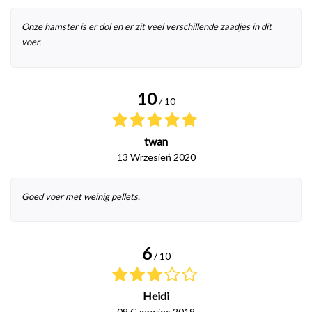
Onze hamster is er dol en er zit veel verschillende zaadjes in dit
voer.
10
/ 10
twan
13 Wrzesień 2020
Goed voer met weinig pellets.
6
/ 10
Heidi
09 Czerwiec 2019