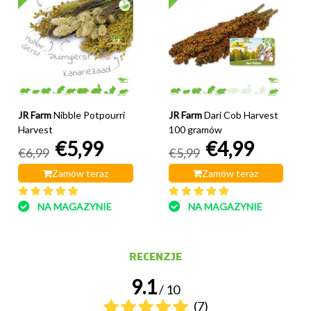
JR Farm
Nibble Potpourri
JR Farm
Dari Cob Harvest
Harvest
100 gramów
€5,99
€4,99
€6,99
€5,99
Zamów teraz
Zamów teraz
NA MAGAZYNIE
NA MAGAZYNIE
RECENZJE
9.1
/ 10
(7)