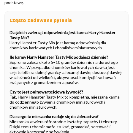
podstawę.
Często zadawane pytania
Dla jakich zwierząt odpowiednia jest karma Harry Hamster
Tasty Mix?
Harry Hamster Tasty Mix jest karmą odpowiednią dla
chomików karłowatych i chomików miniaturowych.
Ile karmy Harry Hamster Tasty Mix podajesz dziennie?
Supreme zaleca około 5–10 gramów dziennie na dorosłego
chomika. W przypadku chomików karłowatych dawka jest
często bliższa dolnej granicy zalecanej dawki; dostosuj dawkę
w zależności od wielkości, aktywności, kondycji i zachowań
związanych z gromadzeniem zapasów.
Czy to jest pełnowartościowa żywność?
Tak, Harry Hamster Tasty Mix to kompletna, mieszana karma
do codziennego żywienia chomików miniaturowych i
chomików miniaturowych.
Dlaczego ta mieszanka nadaje się do zbieractwa?
Mieszanka zawiera różnorodne kształty, zapachy i tekstury.
Dzięki temu chomik może szukać, gromadzić, sortować i
aktywnie korzystać z pożywienia.