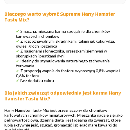
Dlaczego warto wybrać Supreme Harry Hamster
Tasty Mix?
✔
Smaczna, mieszana karma specjalnie dla chomików
karłowatych i chomików
✔
Z rozpoznawalnymi składnikami, takimi jak kukurydza,
owies, groch i pszenica
✔
Z nasionami słonecznika, orzeszkami ziemnymi w
skorupkach i pestkami dyni
✔
Idealny do stymulowania naturalnego zachowania
żerowania
✔
Z proporcją wapnia do fosforu wynoszącą 0,8% wapnia i
0,6% fosforu
✔
Bez dodatku cukru
Dla jakich zwierząt odpowiednia jest karma Harry
Hamster Tasty Mix?
Harry Hamster Tasty Mix jest przeznaczony dla chomików
karłowatych i chomików miniaturowych. Mieszanka nadaje się jako
pełnowartościowa, dzienna dieta i jest idealna dla zwierząt, które
lubią aktywnie jeść, szukać, gromadzić i zbierać małe kawałki do
swojej skrytki.