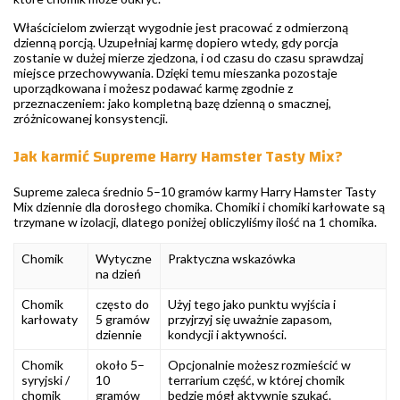
Właścicielom zwierząt wygodnie jest pracować z odmierzoną
dzienną porcją. Uzupełniaj karmę dopiero wtedy, gdy porcja
zostanie w dużej mierze zjedzona, i od czasu do czasu sprawdzaj
miejsce przechowywania. Dzięki temu mieszanka pozostaje
uporządkowana i możesz podawać karmę zgodnie z
przeznaczeniem: jako kompletną bazę dzienną o smacznej,
zróżnicowanej konsystencji.
Jak karmić Supreme Harry Hamster Tasty Mix?
Supreme zaleca średnio 5–10 gramów karmy Harry Hamster Tasty
Mix dziennie dla dorosłego chomika. Chomiki i chomiki karłowate są
trzymane w izolacji, dlatego poniżej obliczyliśmy ilość na 1 chomika.
Chomik
Wytyczne
Praktyczna wskazówka
na dzień
Chomik
często do
Użyj tego jako punktu wyjścia i
karłowaty
5 gramów
przyjrzyj się uważnie zapasom,
dziennie
kondycji i aktywności.
Chomik
około 5–
Opcjonalnie możesz rozmieścić w
syryjski /
10
terrarium część, w której chomik
chomik
gramów
będzie mógł aktywnie szukać.