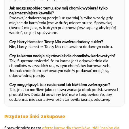
Jak mogę zapobiec temu, aby mój chomik wybierał tylko
najsmaczniejsze kawałki?
Podawaj odmierzoną porcję i uzupełniaj ją tylko wtedy, gdy
miejsce do karmienia jest w dużej mierze puste. Sprawdzaj
również miejsca, w których przechowujesz zapasy, aby lepiej
widzieć, co jest spożywane.
Czy Harry Hamster Tasty Mix zawiera dodany cukier?
Nie, Harry Hamster Tasty Mix nie zawiera dodanego cukru.
Czy ta karma nadaje się również dla chomików karłowatych?
Tak, Supreme twierdzi, że ta karma jest odpowiednia dla
chomików wszystkich ras, w tym chomików karłowatych.
Jednak chomikom karłowatym należy podawać mniejszą,
odpowiednią porcję.
Czy mogę łączyć to z nasionami lub białkiem zwierzęcym?
Tak, jest to możliwe jako celowa wariacja obok podstawowych
produktów. Dodatki powinny być małe i odpowiednie, aby
codzienna, mieszana żywność stanowiła jasną podstawę.
Przydatne linki zakupowe
Sprawdź także naszą
ofertę karmy dla chomików
,
ziół i nasion dla