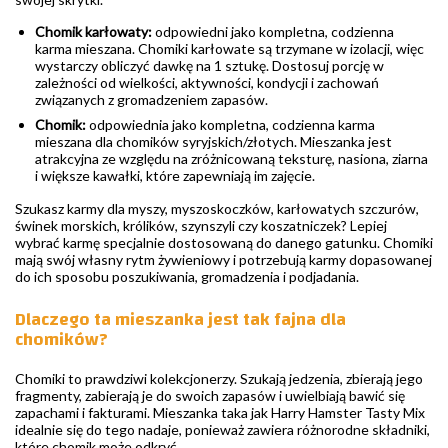
Chomik karłowaty:
odpowiedni jako kompletna, codzienna
karma mieszana. Chomiki karłowate są trzymane w izolacji, więc
wystarczy obliczyć dawkę na 1 sztukę. Dostosuj porcję w
zależności od wielkości, aktywności, kondycji i zachowań
związanych z gromadzeniem zapasów.
Chomik:
odpowiednia jako kompletna, codzienna karma
mieszana dla chomików syryjskich/złotych. Mieszanka jest
atrakcyjna ze względu na zróżnicowaną teksturę, nasiona, ziarna
i większe kawałki, które zapewniają im zajęcie.
Szukasz karmy dla myszy, myszoskoczków, karłowatych szczurów,
świnek morskich, królików, szynszyli czy koszatniczek? Lepiej
wybrać karmę specjalnie dostosowaną do danego gatunku. Chomiki
mają swój własny rytm żywieniowy i potrzebują karmy dopasowanej
do ich sposobu poszukiwania, gromadzenia i podjadania.
Dlaczego ta mieszanka jest tak fajna dla
chomików?
Chomiki to prawdziwi kolekcjonerzy. Szukają jedzenia, zbierają jego
fragmenty, zabierają je do swoich zapasów i uwielbiają bawić się
zapachami i fakturami. Mieszanka taka jak Harry Hamster Tasty Mix
idealnie się do tego nadaje, ponieważ zawiera różnorodne składniki,
które chomik może odkryć.