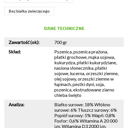
Bez białka zwierzęcego
DANE TECHNICZNE
Zawartość (ok):
700 gr
Skład:
Pszenica, pszenica prażona,
płatki grochowe, mąka sojowa,
kukurydza, płatki kukurydziane,
nasiona słonecznika, płatki
sojowe, lucerna, orzeszki ziemne,
olej sojowy, orzeszki ziemne w
łupinach, pestki dyni, soja,
pszenica, ekstrudowane ziarno
chleba święto
Analiza:
Białko surowe: 18% Włókno
surowe: 6% Tłuszcz surowy: 6%
Popiół surowy: 5% Wapń: 0,8%
Fosfor: 0,6% Witamina A 20 000
j.m. Witamina D3 2000 j.m.