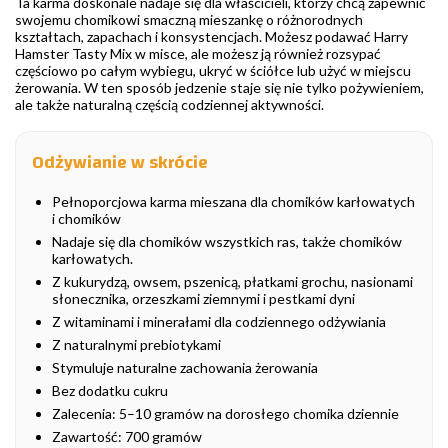
Ta karma doskonale nadaje się dla właścicieli, którzy chcą zapewnić
swojemu chomikowi smaczną mieszankę o różnorodnych
kształtach, zapachach i konsystencjach. Możesz podawać Harry
Hamster Tasty Mix w misce, ale możesz ją również rozsypać
częściowo po całym wybiegu, ukryć w ściółce lub użyć w miejscu
żerowania. W ten sposób jedzenie staje się nie tylko pożywieniem,
ale także naturalną częścią codziennej aktywności.
Odżywianie w skrócie
Pełnoporcjowa karma mieszana dla chomików karłowatych
i chomików
Nadaje się dla chomików wszystkich ras, także chomików
karłowatych.
Z kukurydzą, owsem, pszenicą, płatkami grochu, nasionami
słonecznika, orzeszkami ziemnymi i pestkami dyni
Z witaminami i minerałami dla codziennego odżywiania
Z naturalnymi prebiotykami
Stymuluje naturalne zachowania żerowania
Bez dodatku cukru
Zalecenia: 5–10 gramów na dorosłego chomika dziennie
Zawartość: 700 gramów