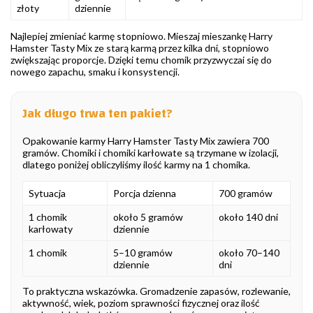
złoty
dziennie
Najlepiej zmieniać karmę stopniowo. Mieszaj mieszankę Harry
Hamster Tasty Mix ze starą karmą przez kilka dni, stopniowo
zwiększając proporcje. Dzięki temu chomik przyzwyczai się do
nowego zapachu, smaku i konsystencji.
Jak długo trwa ten pakiet?
Opakowanie karmy Harry Hamster Tasty Mix zawiera 700
gramów. Chomiki i chomiki karłowate są trzymane w izolacji,
dlatego poniżej obliczyliśmy ilość karmy na 1 chomika.
Sytuacja
Porcja dzienna
700 gramów
1 chomik
około 5 gramów
około 140 dni
karłowaty
dziennie
1 chomik
5–10 gramów
około 70–140
dziennie
dni
To praktyczna wskazówka. Gromadzenie zapasów, rozlewanie,
aktywność, wiek, poziom sprawności fizycznej oraz ilość