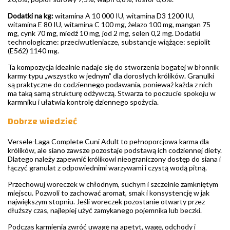
Dodatki na kg:
witamina A 10 000 IU, witamina D3 1200 IU,
witamina E 80 IU, witamina C 100 mg, żelazo 100 mg, mangan 75
mg, cynk 70 mg, miedź 10 mg, jod 2 mg, selen 0,2 mg. Dodatki
technologiczne: przeciwutleniacze, substancje wiążące: sepiolit
(E562) 1140 mg.
Ta kompozycja idealnie nadaje się do stworzenia bogatej w błonnik
karmy typu „wszystko w jednym” dla dorosłych królików. Granulki
są praktyczne do codziennego podawania, ponieważ każda z nich
ma taką samą strukturę odżywczą. Stwarza to poczucie spokoju w
karmniku i ułatwia kontrolę dziennego spożycia.
Dobrze wiedzieć
Versele-Laga Complete Cuni Adult to pełnoporcjowa karma dla
królików, ale siano zawsze pozostaje podstawą ich codziennej diety.
Dlatego należy zapewnić królikowi nieograniczony dostęp do siana i
łączyć granulat z odpowiednimi warzywami i czystą wodą pitną.
Przechowuj woreczek w chłodnym, suchym i szczelnie zamkniętym
miejscu. Pozwoli to zachować aromat, smak i konsystencję w jak
największym stopniu. Jeśli woreczek pozostanie otwarty przez
dłuższy czas, najlepiej użyć zamykanego pojemnika lub beczki.
Podczas karmienia zwróć uwagę na apetyt, wagę, odchody i