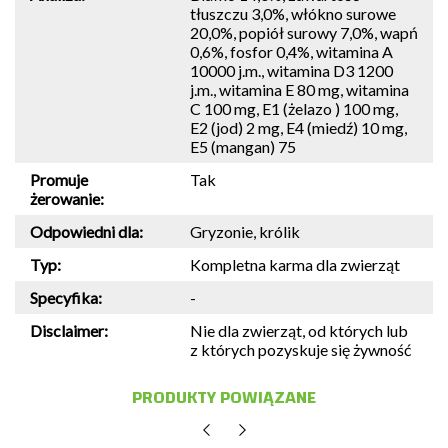
tłuszczu 3,0%, włókno surowe
20,0%, popiół surowy 7,0%, wapń
0,6%, fosfor 0,4%, witamina A
10000 j.m., witamina D3 1200
j.m., witamina E 80 mg, witamina
C 100 mg, E1 (żelazo ) 100 mg,
E2 (jod) 2 mg, E4 (miedź) 10 mg,
E5 (mangan) 75
Promuje
Tak
żerowanie:
Odpowiedni dla:
Gryzonie, królik
Typ:
Kompletna karma dla zwierząt
Specyfika:
-
Disclaimer:
Nie dla zwierząt, od których lub
z których pozyskuje się żywność
PRODUKTY POWIĄZANE