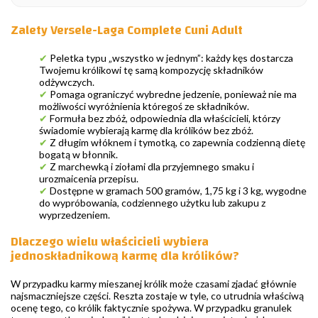
Zalety Versele-Laga Complete Cuni Adult
✔
Peletka typu „wszystko w jednym”: każdy kęs dostarcza
Twojemu królikowi tę samą kompozycję składników
odżywczych.
✔
Pomaga ograniczyć wybredne jedzenie, ponieważ nie ma
możliwości wyróżnienia któregoś ze składników.
✔
Formuła bez zbóż, odpowiednia dla właścicieli, którzy
świadomie wybierają karmę dla królików bez zbóż.
✔
Z długim włóknem i tymotką, co zapewnia codzienną dietę
bogatą w błonnik.
✔
Z marchewką i ziołami dla przyjemnego smaku i
urozmaicenia przepisu.
✔
Dostępne w gramach 500 gramów, 1,75 kg i 3 kg, wygodne
do wypróbowania, codziennego użytku lub zakupu z
wyprzedzeniem.
Dlaczego wielu właścicieli wybiera
jednoskładnikową karmę dla królików?
W przypadku karmy mieszanej królik może czasami zjadać głównie
najsmaczniejsze części. Reszta zostaje w tyle, co utrudnia właściwą
ocenę tego, co królik faktycznie spożywa. W przypadku granulek