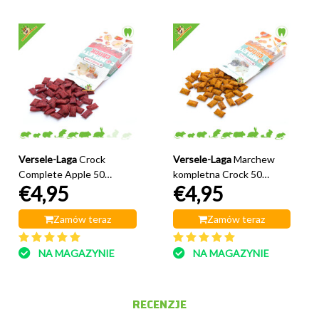
Versele-Laga
Crock
Versele-Laga
Marchew
Complete Apple 50
kompletna Crock 50
€4,95
€4,95
gramów
gramów
Zamów teraz
Zamów teraz
NA MAGAZYNIE
NA MAGAZYNIE
RECENZJE