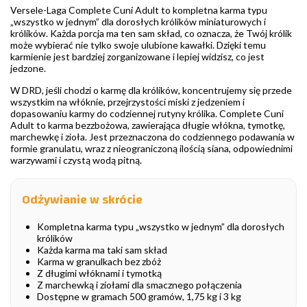
Versele-Laga Complete Cuni Adult to kompletna karma typu
„wszystko w jednym” dla dorosłych królików miniaturowych i
królików. Każda porcja ma ten sam skład, co oznacza, że Twój królik
może wybierać nie tylko swoje ulubione kawałki. Dzięki temu
karmienie jest bardziej zorganizowane i lepiej widzisz, co jest
jedzone.
W DRD, jeśli chodzi o karmę dla królików, koncentrujemy się przede
wszystkim na włóknie, przejrzystości miski z jedzeniem i
dopasowaniu karmy do codziennej rutyny królika. Complete Cuni
Adult to karma bezzbożowa, zawierająca długie włókna, tymotkę,
marchewkę i zioła. Jest przeznaczona do codziennego podawania w
formie granulatu, wraz z nieograniczoną ilością siana, odpowiednimi
warzywami i czystą wodą pitną.
Odżywianie w skrócie
Kompletna karma typu „wszystko w jednym” dla dorosłych
królików
Każda karma ma taki sam skład
Karma w granulkach bez zbóż
Z długimi włóknami i tymotką
Z marchewką i ziołami dla smacznego połączenia
Dostępne w gramach 500 gramów, 1,75 kg i 3 kg