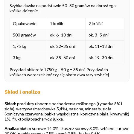
Szybka dawka na podstawie 50–80 gramów na dorosłego
królika dziennie.
Opakowanie
1 królik
2 króliki
500 gramów
ok. 6–10 dni
ok. 3–5 dni
1,75 kg
ok. 22–35 dni
ok. 11–18 dni
3 kg
ok. 38–60 dni
ok. 19–30 dni
Przykład obliczeń: 1750 g ÷ 50 g = 35 dni. Przy dwóch
królikach woreczek kończy się około dwa razy szybciej.
Skład i analiza
Skład:
produkty uboczne pochodzenia roślinnego (tymotka 8% i
zioła), warzywa (marchewka 5,4%), nasiona, minerały, zioła
(koniczyna czerwona, babka wąskolistna, koniczyna biała, krwawnik)
1%, fruktooligosacharydy, jukka.
Analiza:
białko surowe 14,0%, tłuszcz surowy 3,0%, włókno surowe
20,0%, popiół surowy 7,5%, wapń 0,8%, fosfor 0,6%.