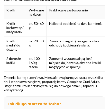
Królik
Wytyczne
Praktyczne zastosowanie
na dzień
Królik
ok. 50–60
Najlepiej podzielić na dwa karmienia
karłowaty /
g
mały królik
Królik
ok. 70–80
Zwróć szczególną uwagę na stan,
średni do
g
odchody i pobieranie siana.
dużego
2 dorosłe
ok. 100–
Zapewnij wystarczającą ilość
króliki
160 g
miejsca do jedzenia, aby oba króliki
razem
mogły jeść w spokoju.
Zmieniaj karmę stopniowo. Mieszaj nową karmę ze starą przez kilka
dni i stopniowo zwiększaj proporcję karmy Complete Cuni Adult.
Dzięki temu królik przyzwyczai się do nowego smaku, zapachu i
konsystencji.
Jak długo starcza ta torba?