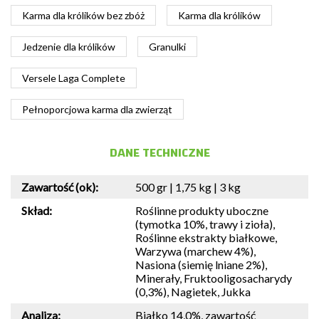
Karma dla królików bez zbóż
Karma dla królików
Jedzenie dla królików
Granulki
Versele Laga Complete
Pełnoporcjowa karma dla zwierząt
DANE TECHNICZNE
Zawartość (ok):
500 gr | 1,75 kg | 3 kg
Skład:
Roślinne produkty uboczne
(tymotka 10%, trawy i zioła),
Roślinne ekstrakty białkowe,
Warzywa (marchew 4%),
Nasiona (siemię lniane 2%),
Minerały, Fruktooligosacharydy
(0,3%), Nagietek, Jukka
Analiza:
Białko 14,0%, zawartość