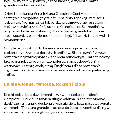
typu „wszystko w jednym” jest to bardziej oczywiste: każda
granulka ma ten sam skład.
Dzięki temu karma Versele-Laga Complete Cuni Adult jest
szczególnie wygodna, gdy zależy Ci na ciszy i spokoju w misce z
jedzeniem. Nie musisz już tak bardzo przejmować się resztkami i
możesz łatwiej trzymać się stałej dziennej porcji. Szczególnie w
przypadku królików wybrednych w jedzeniu, granulat all-in-one
może sprawić, że codzienne karmienie będzie bardziej przejrzyste i
równomierne.
Complete Cuni Adult to karma granulowana przeznaczona do
codziennego żywienia dorosłych królików. Siano również zawsze
pozostaje najważniejszym składnikiem odżywczym. Dlatego należy
łączyć granulat z nieograniczoną ilością siana, odpowiednimi
warzywami i czystą wodą pitną. Dzięki temu dieta pozostanie
logicznie uporządkowana i dostosowana do codziennej pielęgnacji
królika.
Długie włókna, tymotka, korzeń i zioła
Króliki potrzebują dużo błonnika w swojej codziennej diecie.
Complete Cuni Adult zawiera długie włókna i siano tymotkowe,
dzięki czemu granulki doskonale wpisują się w bazę paszową bogatą
w błonnik. Tekstura granulek zachęca do żucia i uzupełnia dietę, w
której siano pozostaje głównym składnikiem.