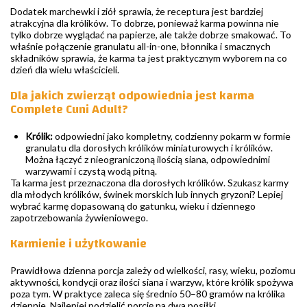
Dodatek marchewki i ziół sprawia, że receptura jest bardziej
atrakcyjna dla królików. To dobrze, ponieważ karma powinna nie
tylko dobrze wyglądać na papierze, ale także dobrze smakować. To
właśnie połączenie granulatu all-in-one, błonnika i smacznych
składników sprawia, że karma ta jest praktycznym wyborem na co
dzień dla wielu właścicieli.
Dla jakich zwierząt odpowiednia jest karma
Complete Cuni Adult?
Królik:
odpowiedni jako kompletny, codzienny pokarm w formie
granulatu dla dorosłych królików miniaturowych i królików.
Można łączyć z nieograniczoną ilością siana, odpowiednimi
warzywami i czystą wodą pitną.
Ta karma jest przeznaczona dla dorosłych królików. Szukasz karmy
dla młodych królików, świnek morskich lub innych gryzoni? Lepiej
wybrać karmę dopasowaną do gatunku, wieku i dziennego
zapotrzebowania żywieniowego.
Karmienie i użytkowanie
Prawidłowa dzienna porcja zależy od wielkości, rasy, wieku, poziomu
aktywności, kondycji oraz ilości siana i warzyw, które królik spożywa
poza tym. W praktyce zaleca się średnio 50–80 gramów na królika
dziennie. Najlepiej podzielić porcję na dwa posiłki.