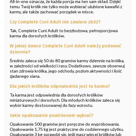
All-in-one oznacza, że każda porcja ma ten sam skład. Dzięki
temu Twój królik nie tylko może wybierać ulubione kawałki z
karmy, ale także zachować porządek w misce.
Czy Complete Cuni Adult nie zawiera zbóż?
Tak, Complete Cuni Adult to bezzbożowa, pełnoporcjowa
karma dla dorosłych królików.
W jakiej dawce Complete Cuni Adult należy podawać
dziennie?
Średnio zaleca się 50 do 80 gramów karmy dziennie na królika,
w zależności od wielkości i rasy. Dodatkowo, zawsze obserwuj
stan zdrowia królika, jego odchody, poziom aktywności i ilość
zjadanego siana.
Dla jakich królików odpowiednia jest ta karma?
Ta karma jest odpowiednia dla dorosłych królików
miniaturowych i dorosłych. Dla młodych królików zaleca się
wybór karmy dostosowanej do fazy wzrostu.
Jakie opakowanie powinienem wybrać?
Opakowanie 500 gramów jest poręczne do wypróbowania.
Opakowanie 1,75 kg jest praktyczne do codziennego użytku.
Opakowanie 3 kg sprawdzi się, jeśli masz więcej królików lub