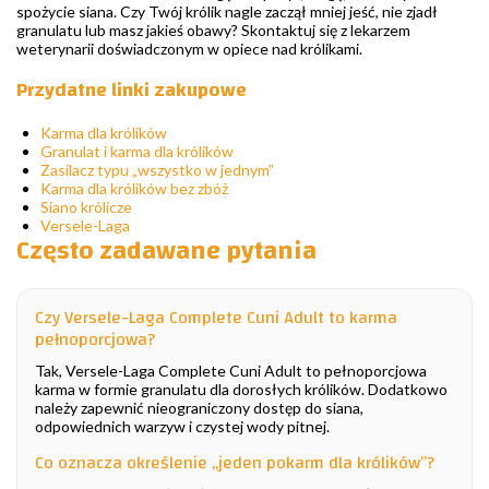
spożycie siana. Czy Twój królik nagle zaczął mniej jeść, nie zjadł
granulatu lub masz jakieś obawy? Skontaktuj się z lekarzem
weterynarii doświadczonym w opiece nad królikami.
Przydatne linki zakupowe
Karma dla królików
Granulat i karma dla królików
Zasilacz typu „wszystko w jednym”
Karma dla królików bez zbóż
Siano królicze
Versele-Laga
Często zadawane pytania
Czy Versele-Laga Complete Cuni Adult to karma
pełnoporcjowa?
Tak, Versele-Laga Complete Cuni Adult to pełnoporcjowa
karma w formie granulatu dla dorosłych królików. Dodatkowo
należy zapewnić nieograniczony dostęp do siana,
odpowiednich warzyw i czystej wody pitnej.
Co oznacza określenie „jeden pokarm dla królików”?