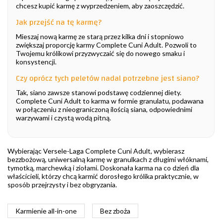
chcesz kupić karmę z wyprzedzeniem, aby zaoszczędzić.
Jak przejść na tę karmę?
Mieszaj nową karmę ze starą przez kilka dni i stopniowo
zwiększaj proporcję karmy Complete Cuni Adult. Pozwoli to
Twojemu królikowi przyzwyczaić się do nowego smaku i
konsystencji.
Czy oprócz tych peletów nadal potrzebne jest siano?
Tak, siano zawsze stanowi podstawę codziennej diety.
Complete Cuni Adult to karma w formie granulatu, podawana
w połączeniu z nieograniczoną ilością siana, odpowiednimi
warzywami i czystą wodą pitną.
Wybierając Versele-Laga Complete Cuni Adult, wybierasz
bezzbożową, uniwersalną karmę w granulkach z długimi włóknami,
tymotką, marchewką i ziołami. Doskonała karma na co dzień dla
właścicieli, którzy chcą karmić dorosłego królika praktycznie, w
sposób przejrzysty i bez obgryzania.
Karmienie all-in-one
Bez zboża