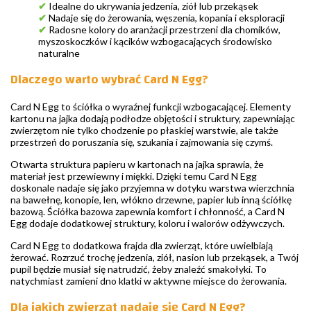
✔
Idealne do ukrywania jedzenia, ziół lub przekąsek
✔
Nadaje się do żerowania, węszenia, kopania i eksploracji
✔
Radosne kolory do aranżacji przestrzeni dla chomików,
myszoskoczków i kącików wzbogacających środowisko
naturalne
Dlaczego warto wybrać Card N Egg?
Card N Egg to ściółka o wyraźnej funkcji wzbogacającej. Elementy
kartonu na jajka dodają podłodze objętości i struktury, zapewniając
zwierzętom nie tylko chodzenie po płaskiej warstwie, ale także
przestrzeń do poruszania się, szukania i zajmowania się czymś.
Otwarta struktura papieru w kartonach na jajka sprawia, że
materiał jest przewiewny i miękki. Dzięki temu Card N Egg
doskonale nadaje się jako przyjemna w dotyku warstwa wierzchnia
na bawełnę, konopie, len, włókno drzewne, papier lub inną ściółkę
bazową. Ściółka bazowa zapewnia komfort i chłonność, a Card N
Egg dodaje dodatkowej struktury, koloru i walorów odżywczych.
Card N Egg to dodatkowa frajda dla zwierząt, które uwielbiają
żerować. Rozrzuć trochę jedzenia, ziół, nasion lub przekąsek, a Twój
pupil będzie musiał się natrudzić, żeby znaleźć smakołyki. To
natychmiast zamieni dno klatki w aktywne miejsce do żerowania.
Dla jakich zwierząt nadaje się Card N Egg?