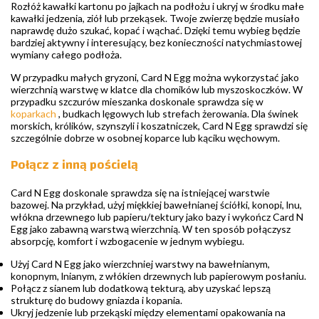
Rozłóż kawałki kartonu po jajkach na podłożu i ukryj w środku małe
kawałki jedzenia, ziół lub przekąsek. Twoje zwierzę będzie musiało
naprawdę dużo szukać, kopać i wąchać. Dzięki temu wybieg będzie
bardziej aktywny i interesujący, bez konieczności natychmiastowej
wymiany całego podłoża.
W przypadku małych gryzoni, Card N Egg można wykorzystać jako
wierzchnią warstwę w klatce dla chomików lub myszoskoczków. W
przypadku szczurów mieszanka doskonale sprawdza się w
koparkach
, budkach lęgowych lub strefach żerowania. Dla świnek
morskich, królików, szynszyli i koszatniczek, Card N Egg sprawdzi się
szczególnie dobrze w osobnej koparce lub kąciku węchowym.
Połącz z inną pościelą
Card N Egg doskonale sprawdza się na istniejącej warstwie
bazowej. Na przykład, użyj miękkiej bawełnianej ściółki, konopi, lnu,
włókna drzewnego lub papieru/tektury jako bazy i wykończ Card N
Egg jako zabawną warstwą wierzchnią. W ten sposób połączysz
absorpcję, komfort i wzbogacenie w jednym wybiegu.
Użyj Card N Egg jako wierzchniej warstwy na bawełnianym,
konopnym, lnianym, z włókien drzewnych lub papierowym posłaniu.
Połącz z sianem lub dodatkową tekturą, aby uzyskać lepszą
strukturę do budowy gniazda i kopania.
Ukryj jedzenie lub przekąski między elementami opakowania na