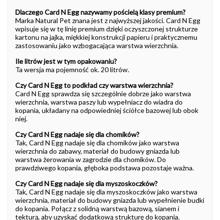
Dlaczego Card N Egg nazywamy pościelą klasy premium?
Marka Natural Pet znana jest z najwyższej jakości. Card N Egg
wpisuje się w tę linię premium dzięki oczyszczonej strukturze
kartonu na jajka, miękkiej konstrukcji papieru i praktycznemu
zastosowaniu jako wzbogacająca warstwa wierzchnia.
Ile litrów jest w tym opakowaniu?
Ta wersja ma pojemność ok. 20 litrów.
Czy Card N Egg to podkład czy warstwa wierzchnia?
Card N Egg sprawdza się szczególnie dobrze jako warstwa
wierzchnia, warstwa paszy lub wypełniacz do wiadra do
kopania, układany na odpowiedniej ściółce bazowej lub obok
niej.
Czy Card N Egg nadaje się dla chomików?
Tak, Card N Egg nadaje się dla chomików jako warstwa
wierzchnia do zabawy, materiał do budowy gniazda lub
warstwa żerowania w zagrodzie dla chomików. Do
prawdziwego kopania, głęboka podstawa pozostaje ważna.
Czy Card N Egg nadaje się dla myszoskoczków?
Tak, Card N Egg nadaje się dla myszoskoczków jako warstwa
wierzchnia, materiał do budowy gniazda lub wypełnienie budki
do kopania. Połącz z solidną warstwą bazową, sianem i
tekturą, aby uzyskać dodatkową strukturę do kopania.