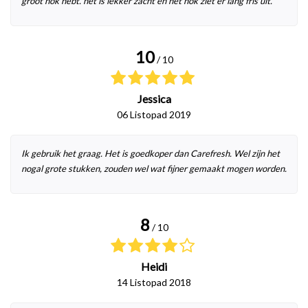
groot hok hebt. het is lekker zacht en het hok ziet er lang fris uit.
10
/ 10
Jessica
06 Listopad 2019
Ik gebruik het graag. Het is goedkoper dan Carefresh. Wel zijn het
nogal grote stukken, zouden wel wat fijner gemaakt mogen worden.
8
/ 10
Heidi
14 Listopad 2018