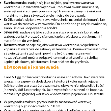
Świnka morska:
nadaje się jako miękka, praktyczna warstwa
wierzchnia lub warstwa węchowa. Ponieważ świnki morskie są
zwierzętami stadnymi i powinny być trzymane z innymi świnkami
morskimi, możesz stworzyć wiele miejsc do żerowania.
Królik:
nadaje się jako warstwa wierzchnia, materiał do kopania lub
warstwa do zabawy w żerowanie. Do codziennego użytku ważne są
siano, ściółka i odpowiednia ściółka.
Szynszyla:
nadaje się jako sucha warstwa wierzchnia lub strefa
wzbogacenia. Połączyć z sianem, kąpielą piaskową, platformami i
materiałem do gryzienia.
Koszatniczka:
nadaje się jako warstwa wierzchnia, wypełnienie
koparki lub warstwa do zabawy w żerowanie. Ponieważ koszatniczki
są zwierzętami stadnymi i powinny być trzymane z innymi
koszatniczkami, można połączyć ten materiał z solidną ściółką,
kąpielą piaskową, platformami i materiałem do gryzienia.
Użytkowanie i konserwacja
Card N Egg można wykorzystać na wiele sposobów. Jako warstwa
wierzchnia zapewnia dodatkową teksturę i kolor na istniejącej
ściółce. Jako warstwa żerowa, można ukryć w niej niewielkie ilości
jedzenia, ziół lub przekąsek. Jako wypełnienie skrzyni do kopania,
można użyć głębszej warstwy w oddzielnym pojemniku lub strefie.
W przypadku małych gryzoni należy zastosować warstwę
wierzchnią o grubości około 5–10 cm.
W przypadku szczurów, świnek morskich, królików, szynszyli i