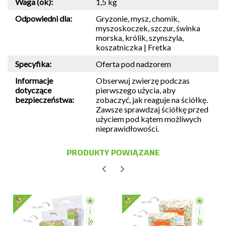
Waga (ok):
1,5 kg
Odpowiedni dla:
Gryzonie, mysz, chomik,
myszoskoczek, szczur, świnka
morska, królik, szynszyla,
koszatniczka | Fretka
Specyfika:
Oferta pod nadzorem
Informacje
Obserwuj zwierzę podczas
dotyczące
pierwszego użycia, aby
bezpieczeństwa:
zobaczyć, jak reaguje na ściółkę.
Zawsze sprawdzaj ściółkę przed
użyciem pod kątem możliwych
nieprawidłowości.
PRODUKTY POWIĄZANE