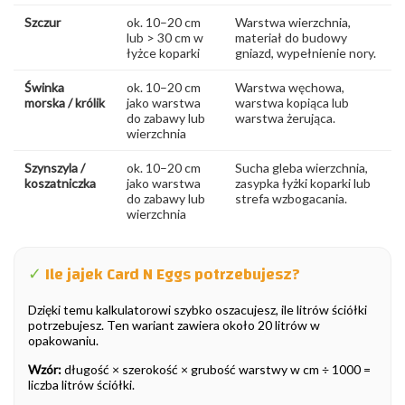
Szczur
ok. 10–20 cm
Warstwa wierzchnia,
lub > 30 cm w
materiał do budowy
łyżce koparki
gniazd, wypełnienie nory.
Świnka
ok. 10–20 cm
Warstwa węchowa,
morska / królik
jako warstwa
warstwa kopiąca lub
do zabawy lub
warstwa żerująca.
wierzchnia
Szynszyla /
ok. 10–20 cm
Sucha gleba wierzchnia,
koszatniczka
jako warstwa
zasypka łyżki koparki lub
do zabawy lub
strefa wzbogacania.
wierzchnia
✓
Ile jajek Card N Eggs potrzebujesz?
Dzięki temu kalkulatorowi szybko oszacujesz, ile litrów ściółki
potrzebujesz. Ten wariant zawiera około 20 litrów w
opakowaniu.
Wzór:
długość × szerokość × grubość warstwy w cm ÷ 1000 =
liczba litrów ściółki.