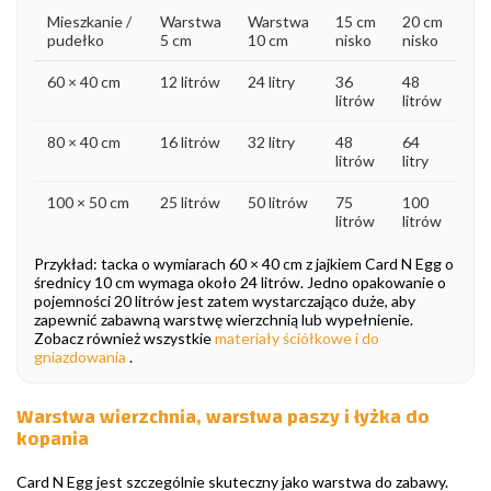
Mieszkanie /
Warstwa
Warstwa
15 cm
20 cm
pudełko
5 cm
10 cm
nisko
nisko
60 × 40 cm
12 litrów
24 litry
36
48
litrów
litrów
80 × 40 cm
16 litrów
32 litry
48
64
litrów
litry
100 × 50 cm
25 litrów
50 litrów
75
100
litrów
litrów
Przykład: tacka o wymiarach 60 × 40 cm z jajkiem Card N Egg o
średnicy 10 cm wymaga około 24 litrów. Jedno opakowanie o
pojemności 20 litrów jest zatem wystarczająco duże, aby
zapewnić zabawną warstwę wierzchnią lub wypełnienie.
Zobacz również wszystkie
materiały ściółkowe i do
gniazdowania
.
Warstwa wierzchnia, warstwa paszy i łyżka do
kopania
Card N Egg jest szczególnie skuteczny jako warstwa do zabawy.