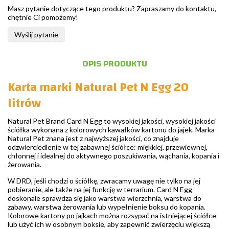
Masz pytanie dotyczące tego produktu? Zapraszamy do kontaktu,
chętnie Ci pomożemy!
Wyślij pytanie
OPIS PRODUKTU
Karta marki Natural Pet N Egg 20
litrów
Natural Pet Brand Card N Egg to wysokiej jakości, wysokiej jakości
ściółka wykonana z kolorowych kawałków kartonu do jajek. Marka
Natural Pet znana jest z najwyższej jakości, co znajduje
odzwierciedlenie w tej zabawnej ściółce: miękkiej, przewiewnej,
chłonnej i idealnej do aktywnego poszukiwania, wąchania, kopania i
żerowania.
W DRD, jeśli chodzi o ściółkę, zwracamy uwagę nie tylko na jej
pobieranie, ale także na jej funkcję w terrarium. Card N Egg
doskonale sprawdza się jako warstwa wierzchnia, warstwa do
zabawy, warstwa żerowania lub wypełnienie boksu do kopania.
Kolorowe kartony po jajkach można rozsypać na istniejącej ściółce
lub użyć ich w osobnym boksie, aby zapewnić zwierzęciu większą