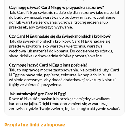
Czy mogę używać Card N Egg w przypadku szczurów?
Tak, Card N Egg świetnie nadaje się dla szczurów jako materiał
do budowy gniazd, warstwa do budowy gniazd, wypełnienie
nor lub warstwa żerowania. Schowaj trochę jedzenia lub
przekąsek, aby zwiększyć wyzwanie.
Czy Card N Egg nadaje się dla świnek morskich i królików?
Tak, dla świnek morskich i królików, Card N Egg nadaje się
przede wszystkim jako warstwa wierzchnia, warstwa
węchowa lub materiał do kopania. Do codziennego użytku,
siano, ściółka i odpowiednia ściółka pozostają ważne.
Czy mogę łączyć Card N Egg z inną pościelą?
Tak, to naprawdę mocne zastosowanie. Na przykład, użyj Card
N Egg na bawełnie, papierze, tekturze, konopiach, lnie lub
włóknie drzewnym, aby dodać dodatkowej tekstury, koloru i
frajdy ze zbierania pożywienia.
Jak uatrakcyjnić grę Card N Egg?
Rozrzuć kilka ziół, nasion lub przekąsek między kawałkami
kartonu na jajka. Dzięki temu dno zamieni się w warstwę
żerowiska, gdzie Twoje zwierzę będzie mogło aktywnie szukać.
Przydatne linki zakupowe