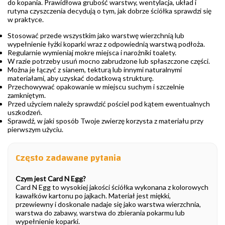
do kopania. Prawidłowa grubość warstwy, wentylacja, układ i
rutyna czyszczenia decydują o tym, jak dobrze ściółka sprawdzi się
w praktyce.
Stosować przede wszystkim jako warstwę wierzchnią lub
wypełnienie łyżki koparki wraz z odpowiednią warstwą podłoża.
Regularnie wymieniaj mokre miejsca i narożniki toalety.
W razie potrzeby usuń mocno zabrudzone lub spłaszczone części.
Można je łączyć z sianem, tekturą lub innymi naturalnymi
materiałami, aby uzyskać dodatkową strukturę.
Przechowywać opakowanie w miejscu suchym i szczelnie
zamkniętym.
Przed użyciem należy sprawdzić pościel pod kątem ewentualnych
uszkodzeń.
Sprawdź, w jaki sposób Twoje zwierzę korzysta z materiału przy
pierwszym użyciu.
Często zadawane pytania
Czym jest Card N Egg?
Card N Egg to wysokiej jakości ściółka wykonana z kolorowych
kawałków kartonu po jajkach. Materiał jest miękki,
przewiewny i doskonale nadaje się jako warstwa wierzchnia,
warstwa do zabawy, warstwa do zbierania pokarmu lub
wypełnienie koparki.