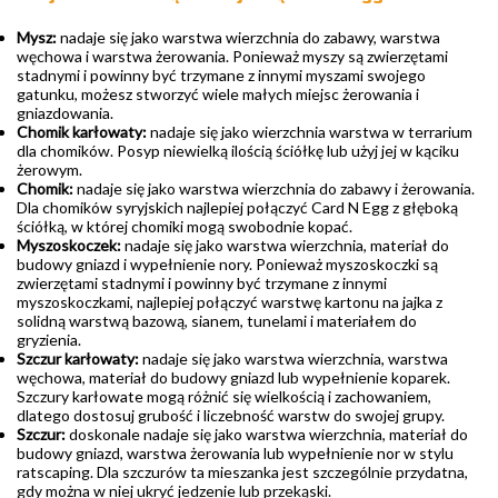
Mysz:
nadaje się jako warstwa wierzchnia do zabawy, warstwa
węchowa i warstwa żerowania. Ponieważ myszy są zwierzętami
stadnymi i powinny być trzymane z innymi myszami swojego
gatunku, możesz stworzyć wiele małych miejsc żerowania i
gniazdowania.
Chomik karłowaty:
nadaje się jako wierzchnia warstwa w terrarium
dla chomików. Posyp niewielką ilością ściółkę lub użyj jej w kąciku
żerowym.
Chomik:
nadaje się jako warstwa wierzchnia do zabawy i żerowania.
Dla chomików syryjskich najlepiej połączyć Card N Egg z głęboką
ściółką, w której chomiki mogą swobodnie kopać.
Myszoskoczek:
nadaje się jako warstwa wierzchnia, materiał do
budowy gniazd i wypełnienie nory. Ponieważ myszoskoczki są
zwierzętami stadnymi i powinny być trzymane z innymi
myszoskoczkami, najlepiej połączyć warstwę kartonu na jajka z
solidną warstwą bazową, sianem, tunelami i materiałem do
gryzienia.
Szczur karłowaty:
nadaje się jako warstwa wierzchnia, warstwa
węchowa, materiał do budowy gniazd lub wypełnienie koparek.
Szczury karłowate mogą różnić się wielkością i zachowaniem,
dlatego dostosuj grubość i liczebność warstw do swojej grupy.
Szczur:
doskonale nadaje się jako warstwa wierzchnia, materiał do
budowy gniazd, warstwa żerowania lub wypełnienie nor w stylu
ratscaping. Dla szczurów ta mieszanka jest szczególnie przydatna,
gdy można w niej ukryć jedzenie lub przekąski.