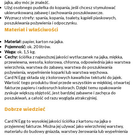
jajka, aby móc je znaleźć.
Użyj osobnego pudełka do kopania, jeśli chcesz stymulować
ukierunkowaną zabawę i zachowania poszukiwawcze.
Wyznacz strefy: spania, kopania, toalety, kąpieli piaskowych,
poszukiwania pożywienia i odpoczynku.
Materiał i właściwości
Materiał:
papier, karton na jajka.
Pojemność:
ok. 20 litrów.
Waga:
ok. 1,5 kg.
Cechy:
ściółka z najwyższej jakości wytłaczanek na jajka, miękka,
przewiewna, wesoła, kolorowa, chłonna, odpowiednia jako warstwa
wierzchnia, warstwa do zabawy, warstwa do poszukiwania
pożywienia, wypełnienie koparki lub warstwa węchowa.
Card N Egg składa się z kolorowych kawałków tekturki do jajek.
Wartość tego produktu tkwi przede wszystkim w miękkiej, otwartej
fakturze papieru i radosnych kolorach. Dzięki temu opakowanie
zyskuje większą objętość, jest bardziej zabawne i zachęca do
poszukiwań, a całość od razu wygląda atrakcyjniej.
Dobrze wiedzieć
Card N Egg to wysokiej jakości ściółka z kartonu na jajka o
przyjemnej fakturze. Można jej używać jako wierzchniej warstwy,
materiału do budowy gniazda, warstwy żerowania lub wypełnienia