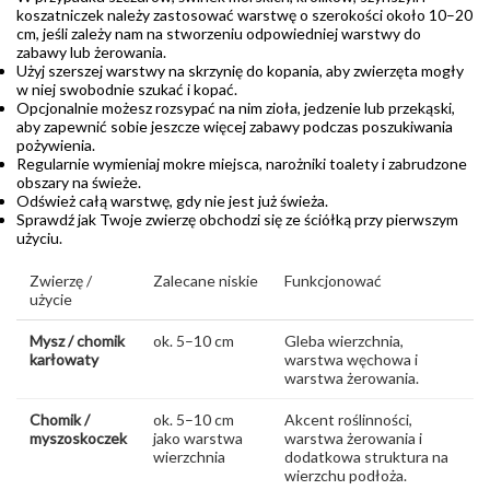
koszatniczek należy zastosować warstwę o szerokości około 10–20
cm, jeśli zależy nam na stworzeniu odpowiedniej warstwy do
zabawy lub żerowania.
Użyj szerszej warstwy na skrzynię do kopania, aby zwierzęta mogły
w niej swobodnie szukać i kopać.
Opcjonalnie możesz rozsypać na nim zioła, jedzenie lub przekąski,
aby zapewnić sobie jeszcze więcej zabawy podczas poszukiwania
pożywienia.
Regularnie wymieniaj mokre miejsca, narożniki toalety i zabrudzone
obszary na świeże.
Odśwież całą warstwę, gdy nie jest już świeża.
Sprawdź jak Twoje zwierzę obchodzi się ze ściółką przy pierwszym
użyciu.
Zwierzę /
Zalecane niskie
Funkcjonować
użycie
Mysz / chomik
ok. 5–10 cm
Gleba wierzchnia,
karłowaty
warstwa węchowa i
warstwa żerowania.
Chomik /
ok. 5–10 cm
Akcent roślinności,
myszoskoczek
jako warstwa
warstwa żerowania i
wierzchnia
dodatkowa struktura na
wierzchu podłoża.