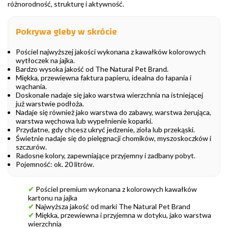
różnorodność, strukturę i aktywność.
Pokrywa gleby w skrócie
Pościel najwyższej jakości wykonana z kawałków kolorowych
wytłoczek na jajka.
Bardzo wysoka jakość od The Natural Pet Brand.
Miękka, przewiewna faktura papieru, idealna do łapania i
wąchania.
Doskonale nadaje się jako warstwa wierzchnia na istniejącej
już warstwie podłoża.
Nadaje się również jako warstwa do zabawy, warstwa żerująca,
warstwa węchowa lub wypełnienie koparki.
Przydatne, gdy chcesz ukryć jedzenie, zioła lub przekąski.
Świetnie nadaje się do pielęgnacji chomików, myszoskoczków i
szczurów.
Radosne kolory, zapewniające przyjemny i zadbany pobyt.
Pojemność: ok. 20 litrów.
✔
Pościel premium wykonana z kolorowych kawałków
kartonu na jajka
✔
Najwyższa jakość od marki The Natural Pet Brand
✔
Miękka, przewiewna i przyjemna w dotyku, jako warstwa
wierzchnia