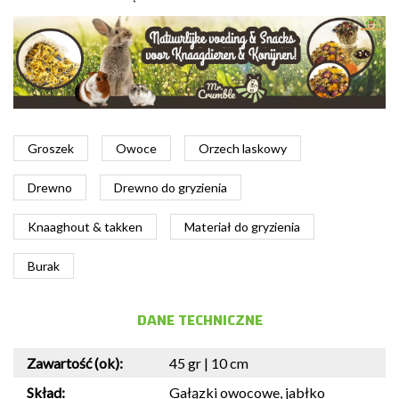
Groszek
Owoce
Orzech laskowy
Drewno
Drewno do gryzienia
Knaaghout & takken
Materiał do gryzienia
Burak
DANE TECHNICZNE
Zawartość (ok):
45 gr | 10 cm
Skład:
Gałązki owocowe, jabłko