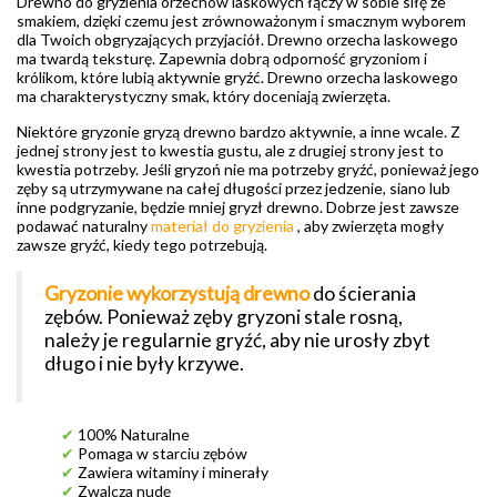
Drewno do gryzienia orzechów laskowych łączy w sobie siłę ze
smakiem, dzięki czemu jest zrównoważonym i smacznym wyborem
dla Twoich obgryzających przyjaciół. Drewno orzecha laskowego
ma twardą teksturę. Zapewnia dobrą odporność gryzoniom i
królikom, które lubią aktywnie gryźć. Drewno orzecha laskowego
ma charakterystyczny smak, który doceniają zwierzęta.
Niektóre gryzonie gryzą drewno bardzo aktywnie, a inne wcale. Z
jednej strony jest to kwestia gustu, ale z drugiej strony jest to
kwestia potrzeby. Jeśli gryzoń nie ma potrzeby gryźć, ponieważ jego
zęby są utrzymywane na całej długości przez jedzenie, siano lub
inne podgryzanie, będzie mniej gryzł drewno. Dobrze jest zawsze
podawać naturalny
materiał do gryzienia
, aby zwierzęta mogły
zawsze gryźć, kiedy tego potrzebują.
Gryzonie wykorzystują drewno
do ścierania
zębów. Ponieważ zęby gryzoni stale rosną,
należy je regularnie gryźć, aby nie urosły zbyt
długo i nie były krzywe.
✔
100% Naturalne
✔
Pomaga w starciu zębów
✔
Zawiera witaminy i minerały
✔
Zwalcza nudę