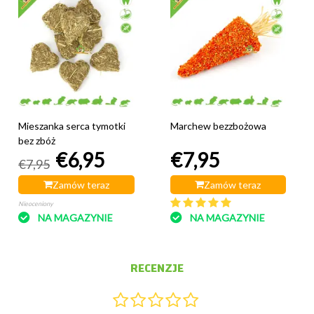
Mieszanka serca tymotki
Marchew bezzbożowa
bez zbóż
€6,95
€7,95
€7,95
Zamów teraz
Zamów teraz
Nieoceniony
NA MAGAZYNIE
NA MAGAZYNIE
RECENZJE