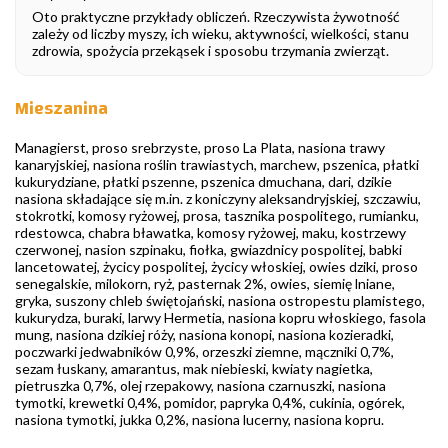
Oto praktyczne przykłady obliczeń. Rzeczywista żywotność
zależy od liczby myszy, ich wieku, aktywności, wielkości, stanu
zdrowia, spożycia przekąsek i sposobu trzymania zwierząt.
Mieszanina
Managierst, proso srebrzyste, proso La Plata, nasiona trawy
kanaryjskiej, nasiona roślin trawiastych, marchew, pszenica, płatki
kukurydziane, płatki pszenne, pszenica dmuchana, dari, dzikie
nasiona składające się m.in. z koniczyny aleksandryjskiej, szczawiu,
stokrotki, komosy ryżowej, prosa, tasznika pospolitego, rumianku,
rdestowca, chabra bławatka, komosy ryżowej, maku, kostrzewy
czerwonej, nasion szpinaku, fiołka, gwiazdnicy pospolitej, babki
lancetowatej, życicy pospolitej, życicy włoskiej, owies dziki, proso
senegalskie, milokorn, ryż, pasternak 2%, owies, siemię lniane,
gryka, suszony chleb świętojański, nasiona ostropestu plamistego,
kukurydza, buraki, larwy Hermetia, nasiona kopru włoskiego, fasola
mung, nasiona dzikiej róży, nasiona konopi, nasiona kozieradki,
poczwarki jedwabników 0,9%, orzeszki ziemne, mączniki 0,7%,
sezam łuskany, amarantus, mak niebieski, kwiaty nagietka,
pietruszka 0,7%, olej rzepakowy, nasiona czarnuszki, nasiona
tymotki, krewetki 0,4%, pomidor, papryka 0,4%, cukinia, ogórek,
nasiona tymotki, jukka 0,2%, nasiona lucerny, nasiona kopru.