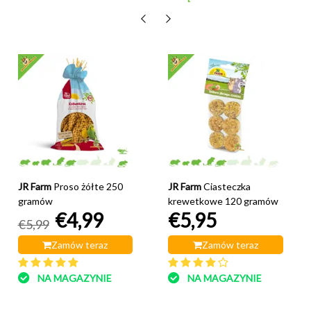
JR Farm
Proso żółte 250
JR Farm
Ciasteczka
gramów
krewetkowe 120 gramów
€4,99
€5,95
€5,99
Zamów teraz
Zamów teraz
NA MAGAZYNIE
NA MAGAZYNIE