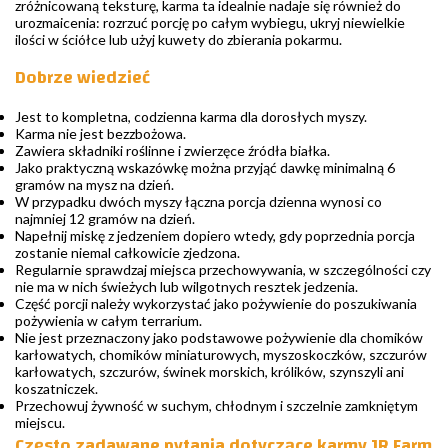
zróżnicowaną teksturę, karma ta idealnie nadaje się również do
urozmaicenia: rozrzuć porcję po całym wybiegu, ukryj niewielkie
ilości w ściółce lub użyj kuwety do zbierania pokarmu.
Dobrze wiedzieć
Jest to kompletna, codzienna karma dla dorosłych myszy.
Karma nie jest bezzbożowa.
Zawiera składniki roślinne i zwierzęce źródła białka.
Jako praktyczną wskazówkę można przyjąć dawkę minimalną 6
gramów na mysz na dzień.
W przypadku dwóch myszy łączna porcja dzienna wynosi co
najmniej 12 gramów na dzień.
Napełnij miskę z jedzeniem dopiero wtedy, gdy poprzednia porcja
zostanie niemal całkowicie zjedzona.
Regularnie sprawdzaj miejsca przechowywania, w szczególności czy
nie ma w nich świeżych lub wilgotnych resztek jedzenia.
Część porcji należy wykorzystać jako pożywienie do poszukiwania
pożywienia w całym terrarium.
Nie jest przeznaczony jako podstawowe pożywienie dla chomików
karłowatych, chomików miniaturowych, myszoskoczków, szczurów
karłowatych, szczurów, świnek morskich, królików, szynszyli ani
koszatniczek.
Przechowuj żywność w suchym, chłodnym i szczelnie zamkniętym
miejscu.
Często zadawane pytania dotyczące karmy JR Farm