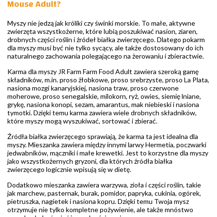
Mouse Adult?
Myszy nie jedzą jak króliki czy świnki morskie. To małe, aktywne
zwierzęta wszystkożerne, które lubią poszukiwać nasion, ziaren,
drobnych części roślin i źródeł białka zwierzęcego. Dlatego pokarm
dla myszy musi być nie tylko sycący, ale także dostosowany do ich
naturalnego zachowania polegającego na żerowaniu i zbieractwie.
Karma dla myszy JR Farm Farm Food Adult zawiera szeroką gamę
składników, m.in. proso żłobkowe, proso srebrzyste, proso La Plata,
nasiona mozgi kanaryjskiej, nasiona traw, proso czerwone
moherowe, proso senegalskie, milokorn, ryż, owies, siemię lniane,
grykę, nasiona konopi, sezam, amarantus, mak niebieski i nasiona
tymotki. Dzięki temu karma zawiera wiele drobnych składników,
które myszy mogą wyszukiwać, sortować i zbierać.
Źródła białka zwierzęcego sprawiają, że karma ta jest idealna dla
myszy. Mieszanka zawiera między innymi larwy Hermetia, poczwarki
jedwabników, mączniki i małe krewetki. Jest to korzystne dla myszy
jako wszystkożernych gryzoni, dla których źródła białka
zwierzęcego logicznie wpisują się w dietę.
Dodatkowo mieszanka zawiera warzywa, zioła i części roślin, takie
jak marchew, pasternak, burak, pomidor, papryka, cukinia, ogórek,
pietruszka, nagietek i nasiona kopru. Dzięki temu Twoja mysz
otrzymuje nie tylko kompletne pożywienie, ale także mnóstwo