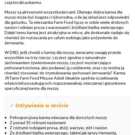
cząsteczki pokarmu.
Myszy są aktywnymi wszystkożercami. Dlatego dobra karma dla
myszy może być bogata i różnorodna, o ile jej skład jest odpowiedni
dla gatunku. Ta mieszanka Farm Food łączy w sobie wiele drobnych
nasion i odmian prosa z warzywami i źródłami białka zwierzęcego.
Dzięki temu karma jest atrakcyjna w misce, ale doskonale nadaje się
również do rozrzucania po całym wybiegu jako pożywienie do
żerowania.
W DRD, jeśli chodzi o karmę dla myszy, zwracamy uwagę przede
wszystkim na trzy rzeczy: czy jest zgodna z naturalnym
zachowaniem żywieniowym myszy, czy jest wystarczająco
pełnowartościowa, aby podawać ją codziennie, oraz czy można ją
również stosować do stymulowania zachowań żerowania? Karma
JR Farm Farm Food Mouse Adult idealnie spełnia oczekiwania
właścicieli poszukujących rozpoznawalnej, mieszanej i gatunkowo
specyficznej karmy dla myszy.
✓
Odżywianie w skrócie
Pełnoporcjowa karma mieszana dla dorosłych myszy
Z ponad 35 różnymi nasionami
Z różnymi rodzajami prosa, zbóż, warzyw, ziół i nasion
Ze źródłami białka zwierzęcego, takimi jak larwy Hermetia,