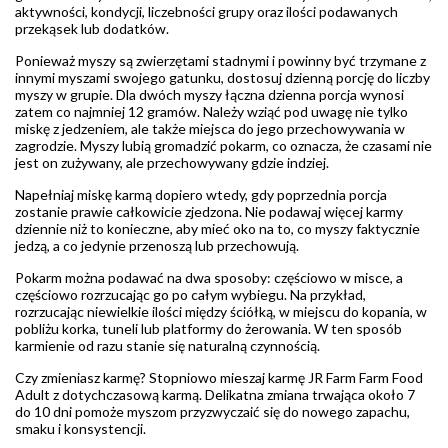
aktywności, kondycji, liczebności grupy oraz ilości podawanych
przekąsek lub dodatków.
Ponieważ myszy są zwierzętami stadnymi i powinny być trzymane z
innymi myszami swojego gatunku, dostosuj dzienną porcję do liczby
myszy w grupie. Dla dwóch myszy łączna dzienna porcja wynosi
zatem co najmniej 12 gramów. Należy wziąć pod uwagę nie tylko
miskę z jedzeniem, ale także miejsca do jego przechowywania w
zagrodzie. Myszy lubią gromadzić pokarm, co oznacza, że czasami nie
jest on zużywany, ale przechowywany gdzie indziej.
Napełniaj miskę karmą dopiero wtedy, gdy poprzednia porcja
zostanie prawie całkowicie zjedzona. Nie podawaj więcej karmy
dziennie niż to konieczne, aby mieć oko na to, co myszy faktycznie
jedzą, a co jedynie przenoszą lub przechowują.
Pokarm można podawać na dwa sposoby: częściowo w misce, a
częściowo rozrzucając go po całym wybiegu. Na przykład,
rozrzucając niewielkie ilości między ściółką, w miejscu do kopania, w
pobliżu korka, tuneli lub platformy do żerowania. W ten sposób
karmienie od razu stanie się naturalną czynnością.
Czy zmieniasz karmę? Stopniowo mieszaj karmę JR Farm Farm Food
Adult z dotychczasową karmą. Delikatna zmiana trwająca około 7
do 10 dni pomoże myszom przyzwyczaić się do nowego zapachu,
smaku i konsystencji.