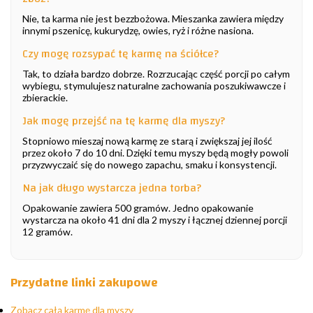
Nie, ta karma nie jest bezzbożowa. Mieszanka zawiera między
innymi pszenicę, kukurydzę, owies, ryż i różne nasiona.
Czy mogę rozsypać tę karmę na ściółce?
Tak, to działa bardzo dobrze. Rozrzucając część porcji po całym
wybiegu, stymulujesz naturalne zachowania poszukiwawcze i
zbierackie.
Jak mogę przejść na tę karmę dla myszy?
Stopniowo mieszaj nową karmę ze starą i zwiększaj jej ilość
przez około 7 do 10 dni. Dzięki temu myszy będą mogły powoli
przyzwyczaić się do nowego zapachu, smaku i konsystencji.
Na jak długo wystarcza jedna torba?
Opakowanie zawiera 500 gramów. Jedno opakowanie
wystarcza na około 41 dni dla 2 myszy i łącznej dziennej porcji
12 gramów.
Przydatne linki zakupowe
Zobacz całą karmę dla myszy