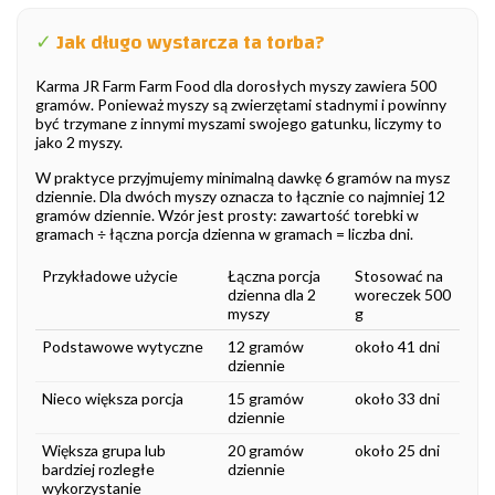
✓
Jak długo wystarcza ta torba?
Karma JR Farm Farm Food dla dorosłych myszy zawiera 500
gramów. Ponieważ myszy są zwierzętami stadnymi i powinny
być trzymane z innymi myszami swojego gatunku, liczymy to
jako 2 myszy.
W praktyce przyjmujemy minimalną dawkę 6 gramów na mysz
dziennie. Dla dwóch myszy oznacza to łącznie co najmniej 12
gramów dziennie. Wzór jest prosty: zawartość torebki w
gramach ÷ łączna porcja dzienna w gramach = liczba dni.
Przykładowe użycie
Łączna porcja
Stosować na
dzienna dla 2
woreczek 500
myszy
g
Podstawowe wytyczne
12 gramów
około 41 dni
dziennie
Nieco większa porcja
15 gramów
około 33 dni
dziennie
Większa grupa lub
20 gramów
około 25 dni
bardziej rozległe
dziennie
wykorzystanie