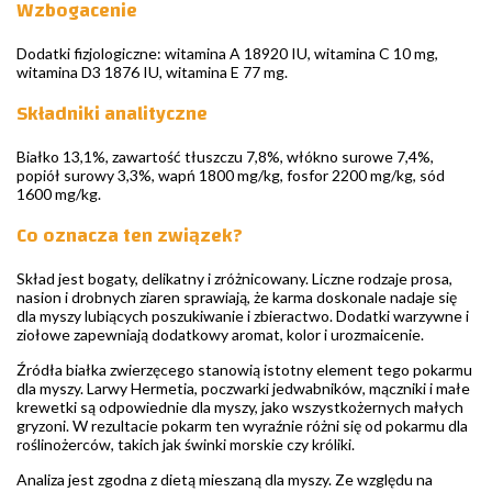
Wzbogacenie
Dodatki fizjologiczne: witamina A 18920 IU, witamina C 10 mg,
witamina D3 1876 IU, witamina E 77 mg.
Składniki analityczne
Białko 13,1%, zawartość tłuszczu 7,8%, włókno surowe 7,4%,
popiół surowy 3,3%, wapń 1800 mg/kg, fosfor 2200 mg/kg, sód
1600 mg/kg.
Co oznacza ten związek?
Skład jest bogaty, delikatny i zróżnicowany. Liczne rodzaje prosa,
nasion i drobnych ziaren sprawiają, że karma doskonale nadaje się
dla myszy lubiących poszukiwanie i zbieractwo. Dodatki warzywne i
ziołowe zapewniają dodatkowy aromat, kolor i urozmaicenie.
Źródła białka zwierzęcego stanowią istotny element tego pokarmu
dla myszy. Larwy Hermetia, poczwarki jedwabników, mączniki i małe
krewetki są odpowiednie dla myszy, jako wszystkożernych małych
gryzoni. W rezultacie pokarm ten wyraźnie różni się od pokarmu dla
roślinożerców, takich jak świnki morskie czy króliki.
Analiza jest zgodna z dietą mieszaną dla myszy. Ze względu na