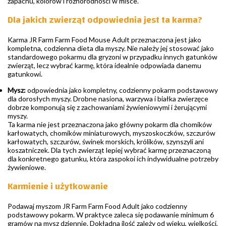
zapachu, kolorów i różnorodności w misce.
Dla jakich zwierząt odpowiednia jest ta karma?
Karma JR Farm Farm Food Mouse Adult przeznaczona jest jako
kompletna, codzienna dieta dla myszy. Nie należy jej stosować jako
standardowego pokarmu dla gryzoni w przypadku innych gatunków
zwierząt, lecz wybrać karmę, która idealnie odpowiada danemu
gatunkowi.
Mysz:
odpowiednia jako kompletny, codzienny pokarm podstawowy
dla dorosłych myszy. Drobne nasiona, warzywa i białka zwierzęce
dobrze komponują się z zachowaniami żywieniowymi i żerującymi
myszy.
Ta karma nie jest przeznaczona jako główny pokarm dla chomików
karłowatych, chomików miniaturowych, myszoskoczków, szczurów
karłowatych, szczurów, świnek morskich, królików, szynszyli ani
koszatniczek. Dla tych zwierząt lepiej wybrać karmę przeznaczoną
dla konkretnego gatunku, która zaspokoi ich indywidualne potrzeby
żywieniowe.
Karmienie i użytkowanie
Podawaj myszom JR Farm Farm Food Adult jako codzienny
podstawowy pokarm. W praktyce zaleca się podawanie minimum 6
gramów na mysz dziennie. Dokładna ilość zależy od wieku, wielkości,