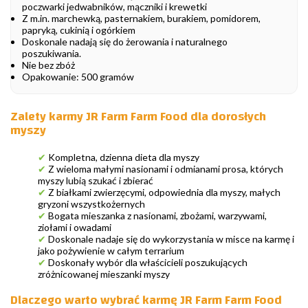
poczwarki jedwabników, mączniki i krewetki
Z m.in. marchewką, pasternakiem, burakiem, pomidorem,
papryką, cukinią i ogórkiem
Doskonale nadają się do żerowania i naturalnego
poszukiwania.
Nie bez zbóż
Opakowanie: 500 gramów
Zalety karmy JR Farm Farm Food dla dorosłych
myszy
✔
Kompletna, dzienna dieta dla myszy
✔
Z wieloma małymi nasionami i odmianami prosa, których
myszy lubią szukać i zbierać
✔
Z białkami zwierzęcymi, odpowiednia dla myszy, małych
gryzoni wszystkożernych
✔
Bogata mieszanka z nasionami, zbożami, warzywami,
ziołami i owadami
✔
Doskonale nadaje się do wykorzystania w misce na karmę i
jako pożywienie w całym terrarium
✔
Doskonały wybór dla właścicieli poszukujących
zróżnicowanej mieszanki myszy
Dlaczego warto wybrać karmę JR Farm Farm Food