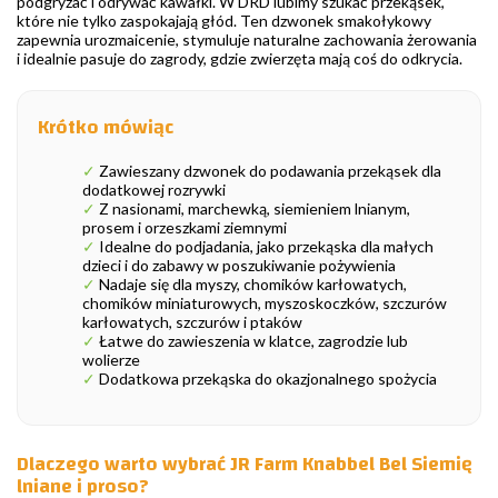
podgryzać i odrywać kawałki. W DRD lubimy szukać przekąsek,
które nie tylko zaspokajają głód. Ten dzwonek smakołykowy
zapewnia urozmaicenie, stymuluje naturalne zachowania żerowania
i idealnie pasuje do zagrody, gdzie zwierzęta mają coś do odkrycia.
Krótko mówiąc
✓
Zawieszany dzwonek do podawania przekąsek dla
dodatkowej rozrywki
✓
Z nasionami, marchewką, siemieniem lnianym,
prosem i orzeszkami ziemnymi
✓
Idealne do podjadania, jako przekąska dla małych
dzieci i do zabawy w poszukiwanie pożywienia
✓
Nadaje się dla myszy, chomików karłowatych,
chomików miniaturowych, myszoskoczków, szczurów
karłowatych, szczurów i ptaków
✓
Łatwe do zawieszenia w klatce, zagrodzie lub
wolierze
✓
Dodatkowa przekąska do okazjonalnego spożycia
Dlaczego warto wybrać JR Farm Knabbel Bel Siemię
lniane i proso?