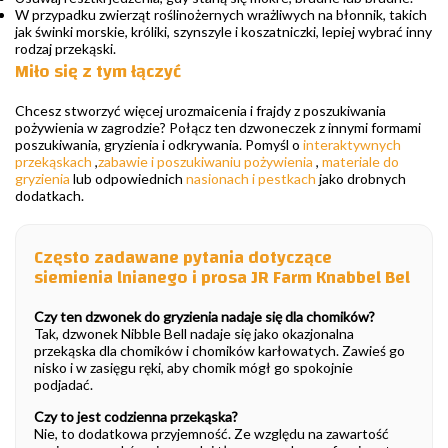
W przypadku zwierząt roślinożernych wrażliwych na błonnik, takich
jak świnki morskie, króliki, szynszyle i koszatniczki, lepiej wybrać inny
rodzaj przekąski.
Miło się z tym łączyć
Chcesz stworzyć więcej urozmaicenia i frajdy z poszukiwania
pożywienia w zagrodzie? Połącz ten dzwoneczek z innymi formami
poszukiwania, gryzienia i odkrywania. Pomyśl o
interaktywnych
przekąskach
,
zabawie i poszukiwaniu pożywienia
,
materiale do
gryzienia
lub odpowiednich
nasionach i pestkach
jako drobnych
dodatkach.
Często zadawane pytania dotyczące
siemienia lnianego i prosa JR Farm Knabbel Bel
Czy ten dzwonek do gryzienia nadaje się dla chomików?
Tak, dzwonek Nibble Bell nadaje się jako okazjonalna
przekąska dla chomików i chomików karłowatych. Zawieś go
nisko i w zasięgu ręki, aby chomik mógł go spokojnie
podjadać.
Czy to jest codzienna przekąska?
Nie, to dodatkowa przyjemność. Ze względu na zawartość