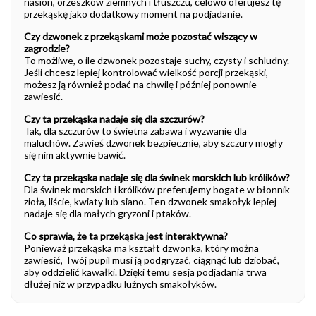
nasion, orzeszków ziemnych i tłuszczu, celowo oferujesz tę
przekąskę jako dodatkowy moment na podjadanie.
Czy dzwonek z przekąskami może pozostać wiszący w
zagrodzie?
To możliwe, o ile dzwonek pozostaje suchy, czysty i schludny.
Jeśli chcesz lepiej kontrolować wielkość porcji przekąski,
możesz ją również podać na chwilę i później ponownie
zawiesić.
Czy ta przekąska nadaje się dla szczurów?
Tak, dla szczurów to świetna zabawa i wyzwanie dla
maluchów. Zawieś dzwonek bezpiecznie, aby szczury mogły
się nim aktywnie bawić.
Czy ta przekąska nadaje się dla świnek morskich lub królików?
Dla świnek morskich i królików preferujemy bogate w błonnik
zioła, liście, kwiaty lub siano. Ten dzwonek smakołyk lepiej
nadaje się dla małych gryzoni i ptaków.
Co sprawia, że ta przekąska jest interaktywna?
Ponieważ przekąska ma kształt dzwonka, który można
zawiesić, Twój pupil musi ją podgryzać, ciągnąć lub dziobać,
aby oddzielić kawałki. Dzięki temu sesja podjadania trwa
dłużej niż w przypadku luźnych smakołyków.