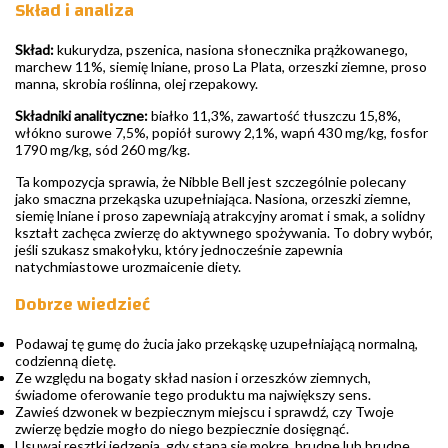
Skład i analiza
Skład:
kukurydza, pszenica, nasiona słonecznika prążkowanego,
marchew 11%, siemię lniane, proso La Plata, orzeszki ziemne, proso
manna, skrobia roślinna, olej rzepakowy.
Składniki analityczne:
białko 11,3%, zawartość tłuszczu 15,8%,
włókno surowe 7,5%, popiół surowy 2,1%, wapń 430 mg/kg, fosfor
1790 mg/kg, sód 260 mg/kg.
Ta kompozycja sprawia, że Nibble Bell jest szczególnie polecany
jako smaczna przekąska uzupełniająca. Nasiona, orzeszki ziemne,
siemię lniane i proso zapewniają atrakcyjny aromat i smak, a solidny
kształt zachęca zwierzę do aktywnego spożywania. To dobry wybór,
jeśli szukasz smakołyku, który jednocześnie zapewnia
natychmiastowe urozmaicenie diety.
Dobrze wiedzieć
Podawaj tę gumę do żucia jako przekąskę uzupełniającą normalną,
codzienną dietę.
Ze względu na bogaty skład nasion i orzeszków ziemnych,
świadome oferowanie tego produktu ma największy sens.
Zawieś dzwonek w bezpiecznym miejscu i sprawdź, czy Twoje
zwierzę będzie mogło do niego bezpiecznie dosięgnąć.
Usuwaj resztki jedzenia, gdy staną się mokre, brudne lub brudne.