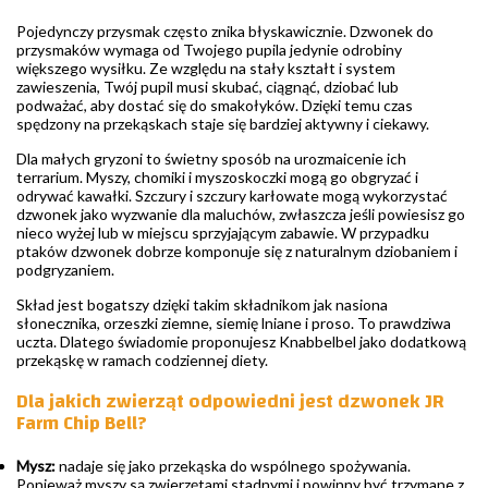
Pojedynczy przysmak często znika błyskawicznie. Dzwonek do
przysmaków wymaga od Twojego pupila jedynie odrobiny
większego wysiłku. Ze względu na stały kształt i system
zawieszenia, Twój pupil musi skubać, ciągnąć, dziobać lub
podważać, aby dostać się do smakołyków. Dzięki temu czas
spędzony na przekąskach staje się bardziej aktywny i ciekawy.
Dla małych gryzoni to świetny sposób na urozmaicenie ich
terrarium. Myszy, chomiki i myszoskoczki mogą go obgryzać i
odrywać kawałki. Szczury i szczury karłowate mogą wykorzystać
dzwonek jako wyzwanie dla maluchów, zwłaszcza jeśli powiesisz go
nieco wyżej lub w miejscu sprzyjającym zabawie. W przypadku
ptaków dzwonek dobrze komponuje się z naturalnym dziobaniem i
podgryzaniem.
Skład jest bogatszy dzięki takim składnikom jak nasiona
słonecznika, orzeszki ziemne, siemię lniane i proso. To prawdziwa
uczta. Dlatego świadomie proponujesz Knabbelbel jako dodatkową
przekąskę w ramach codziennej diety.
Dla jakich zwierząt odpowiedni jest dzwonek JR
Farm Chip Bell?
Mysz:
nadaje się jako przekąska do wspólnego spożywania.
Ponieważ myszy są zwierzętami stadnymi i powinny być trzymane z