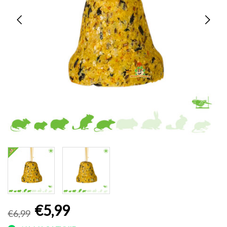
€5,99
€6,99