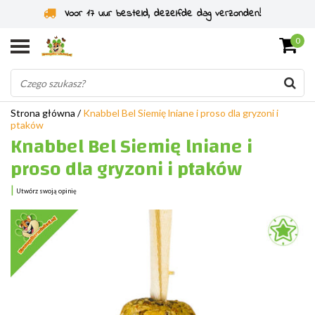
Specjaliści od gryzoni od 2011 roku
0
Strona główna
/
Knabbel Bel Siemię lniane i proso dla gryzoni i
ptaków
Knabbel Bel Siemię lniane i
proso dla gryzoni i ptaków
|
Utwórz swoją opinię