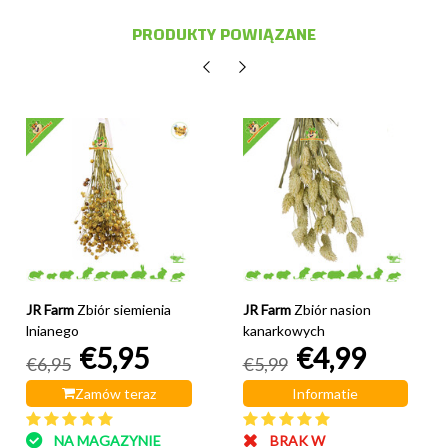
PRODUKTY POWIĄZANE
JR Farm
Zbiór siemienia
JR Farm
Zbiór nasion
lnianego
kanarkowych
€5,95
€4,99
€6,95
€5,99
Zamów teraz
Informatie
NA MAGAZYNIE
BRAK W