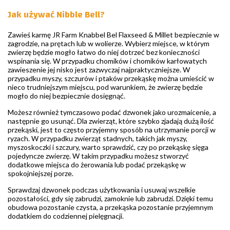
Jak używać Nibble Bell?
Zawieś karmę JR Farm Knabbel Bel Flaxseed & Millet bezpiecznie w
zagrodzie, na prętach lub w wolierze. Wybierz miejsce, w którym
zwierzę będzie mogło łatwo do niej dotrzeć bez konieczności
wspinania się. W przypadku chomików i chomików karłowatych
zawieszenie jej nisko jest zazwyczaj najpraktyczniejsze. W
przypadku myszy, szczurów i ptaków przekąskę można umieścić w
nieco trudniejszym miejscu, pod warunkiem, że zwierzę będzie
mogło do niej bezpiecznie dosięgnąć.
Możesz również tymczasowo podać dzwonek jako urozmaicenie, a
następnie go usunąć. Dla zwierząt, które szybko zjadają dużą ilość
przekąski, jest to często przyjemny sposób na utrzymanie porcji w
ryzach. W przypadku zwierząt stadnych, takich jak myszy,
myszoskoczki i szczury, warto sprawdzić, czy po przekąskę sięga
pojedyncze zwierzę. W takim przypadku możesz stworzyć
dodatkowe miejsca do żerowania lub podać przekąskę w
spokojniejszej porze.
Sprawdzaj dzwonek podczas użytkowania i usuwaj wszelkie
pozostałości, gdy się zabrudzi, zamoknie lub zabrudzi. Dzięki temu
obudowa pozostanie czysta, a przekąska pozostanie przyjemnym
dodatkiem do codziennej pielęgnacji.