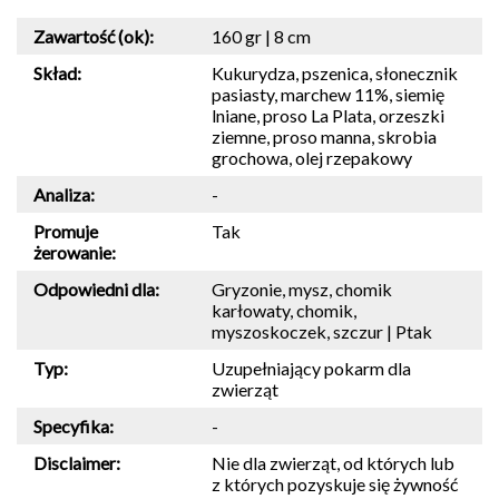
Zawartość (ok):
160 gr | 8 cm
Skład:
Kukurydza, pszenica, słonecznik
pasiasty, marchew 11%, siemię
lniane, proso La Plata, orzeszki
ziemne, proso manna, skrobia
grochowa, olej rzepakowy
Analiza:
-
Promuje
Tak
żerowanie:
Odpowiedni dla:
Gryzonie, mysz, chomik
karłowaty, chomik,
myszoskoczek, szczur | Ptak
Typ:
Uzupełniający pokarm dla
zwierząt
Specyfika:
-
Disclaimer:
Nie dla zwierząt, od których lub
z których pozyskuje się żywność