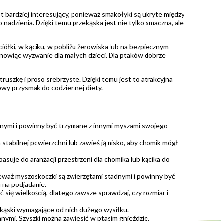
st bardziej interesujący, ponieważ smakołyki są ukryte między
 nadzienia. Dzięki temu przekąska jest nie tylko smaczna, ale
ciółki, w kąciku, w pobliżu żerowiska lub na bezpiecznym
anowiąc wyzwanie dla małych dzieci. Dla ptaków dobrze
ruszkę i proso srebrzyste. Dzięki temu jest to atrakcyjna
owy przysmak do codziennej diety.
dnymi i powinny być trzymane z innymi myszami swojego
 stabilnej powierzchni lub zawieś ją nisko, aby chomik mógł
 pasuje do aranżacji przestrzeni dla chomika lub kącika do
ieważ myszoskoczki są zwierzętami stadnymi i powinny być
 na podjadanie.
 się wielkością, dlatego zawsze sprawdzaj, czy rozmiar i
zekąski wymagające od nich dużego wysiłku.
nnymi. Szyszki można zawiesić w ptasim gnieździe.