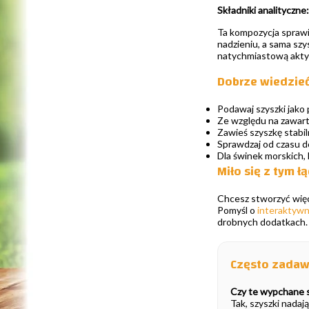
Składniki analityczne:
Ta kompozycja sprawi
nadzieniu, a sama szy
natychmiastową akt
Dobrze wiedzie
Podawaj szyszki jako 
Ze względu na zawart
Zawieś szyszkę stabiln
Sprawdzaj od czasu do
Dla świnek morskich, 
Miło się z tym ł
Chcesz stworzyć więc
Pomyśl o
interaktyw
drobnych dodatkach.
Często zadaw
Czy te wypchane s
Tak, szyszki nadaj