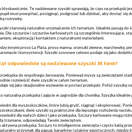
 błyskawicznie. Te nadziewane szyszki sprawiają, że czas na przekąski je
 pupil musi powąchać, pociągnąć, podgryzać lub dziobać, aby dostać się do
lką rozrywkę.
yszki stanowią naturalne urozmaicenie ich terrarium. Idealnie pasują do ś
ia. Dla szczurów i szczurów karłowatych są szczególnie interesujące, st
aniem, eksploracją i kontaktem z naturalnymi materiałami.
dzy innymi proso La Plata, proso manna, orzeszki ziemne, marchewkę, piet
aromacie i konsystencji. Szyszki sosnowe celowo podaje się jako dodatk
rząt odpowiednie są nadziewane szyszki JR Farm?
o przekąska do wspólnego żerowania. Ponieważ myszy są zwierzętami sta
dnie rozmieścić dwie szyszki w całym terrarium.
daje się jako okazjonalne wyzwanie w postaci przekąski. Połóż szyszkę na
ko naturalna przekąska i zajęcie w zagrodzie dla chomika. Szyszka idealnie
edni dla myszoskoczków, które lubią gryźć, ciągnąć i eksplorować. Pon
zoskoczkami, dwie szyszki są praktyczne dla lepszego rozłożenia nacisku
owiedni dla małych dzieci i jako przekąska. Szczury karłowate mogą różnić
dą trzymane, odpowiadają Twoim zwierzętom.
o aktywna przekąska. Szczury to inteligentne zwierzęta i często lubią pr
 naturalny przysmak dla papug, kanarków i ptaków egzotycznych, między i