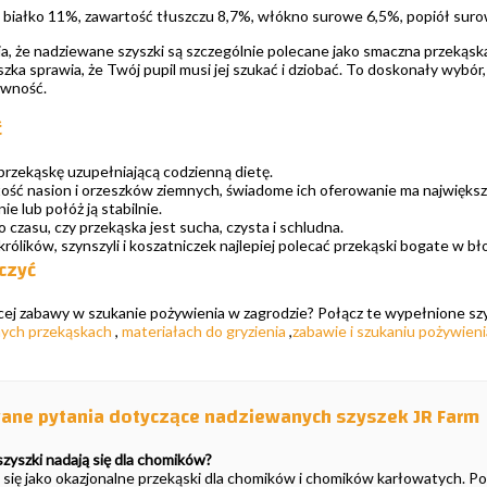
białko 11%, zawartość tłuszczu 8,7%, włókno surowe 6,5%, popiół sur
a, że nadziewane szyszki są szczególnie polecane jako smaczna przekąska
szka sprawia, że Twój pupil musi jej szukać i dziobać. To doskonały wybór
ywność.
ć
przekąskę uzupełniającą codzienną dietę.
ość nasion i orzeszków ziemnych, świadome ich oferowanie ma największ
ie lub połóż ją stabilnie.
 czasu, czy przekąska jest sucha, czysta i schludna.
królików, szynszyli i koszatniczek najlepiej polecać przekąski bogate w bł
ączyć
ej zabawy w szukanie pożywienia w zagrodzie? Połącz te wypełnione szysz
nych przekąskach
,
materiałach do gryzienia
,
zabawie i szukaniu pożywieni
ane pytania dotyczące nadziewanych szyszek JR Farm
zyszki nadają się dla chomików?
ą się jako okazjonalne przekąski dla chomików i chomików karłowatych. Poł