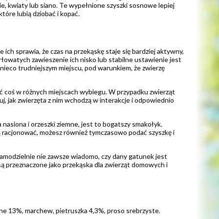
cie, kwiaty lub siano. Te wypełnione szyszki sosnowe lepiej
które lubią dziobać i kopać.
ich sprawia, że czas na przekąskę staje się bardziej aktywny,
łowatych zawieszenie ich nisko lub stabilne ustawienie jest
nieco trudniejszym miejscu, pod warunkiem, że zwierzę
dać coś w różnych miejscach wybiegu. W przypadku zwierząt
, jak zwierzęta z nim wchodzą w interakcje i odpowiednio
 nasiona i orzeszki ziemne, jest to bogatszy smakołyk.
j ją racjonować, możesz również tymczasowo podać szyszkę i
amodzielnie nie zawsze wiadomo, czy dany gatunek jest
 są przeznaczone jako przekąska dla zwierząt domowych i
emne 13%, marchew, pietruszka 4,3%, proso srebrzyste.