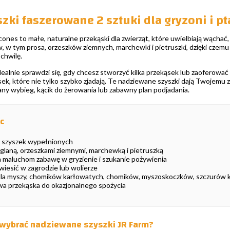
szki faszerowane 2 sztuki dla gryzoni i p
ones to małe, naturalne przekąski dla zwierząt, które uwielbiają wąchać,
 w tym prosa, orzeszków ziemnych, marchewki i pietruszki, dzięki czemu 
 chwilę.
dealnie sprawdzi się, gdy chcesz stworzyć kilka przekąsek lub zaoferow
ek, które nie tylko szybko zjadają. Te nadziewane szyszki dają Twojemu z
ny wybieg, kącik do żerowania lub zabawny plan podjadania.
c
 szyszek wypełnionych
aglaną, orzeszkami ziemnymi, marchewką i pietruszką
maluchom zabawę w gryzienie i szukanie pożywienia
iesić w zagrodzie lub wolierze
a myszy, chomików karłowatych, chomików, myszoskoczków, szczurów k
 przekąska do okazjonalnego spożycia
wybrać nadziewane szyszki JR Farm?