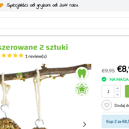
Specjaliści od gryzoni od 2011 roku
szerowane 2 sztuki
1 review(s)
€8,
€9,95
NA MAGA
Dodaj do
Kup 2 za €8,5