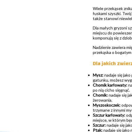
Wiele przekąsek znika
łuskami szyszki. Twój
także stanowi niewie
Dla małych gryzoni sz
miejscu do powieszen
komponują się z dziob
Nadzienie zawiera mię
przekąska o bogatym 
Dla jakich zwie
Mysz:
nadaje się jak
gatunku, możesz wygo
Chomik karłowaty:
na
po nią cicho sięgnąć.
Chomik:
nadaje się ja
żerowania.
Myszoskoczek:
odpowi
trzymane z innymi mys
Szczur karłowaty:
odp
miejsce, w którym bę
Szczur:
nadaje się jak
Ptak:
nadaje się jako