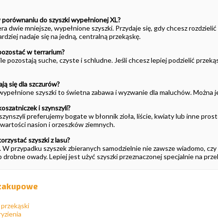
 w porównaniu do szyszki wypełnionej XL?
 dwie mniejsze, wypełnione szyszki. Przydaje się, gdy chcesz rozdzielić p
ardziej nadaje się na jedną, centralną przekąskę.
pozostać w terrarium?
 ile pozostają suche, czyste i schludne. Jeśli chcesz lepiej podzielić prze
ają się dla szczurów?
 wypełnione szyszki to świetna zabawa i wyzwanie dla maluchów. Można je
koszatniczek i szynszyli?
 szynszyli preferujemy bogate w błonnik zioła, liście, kwiaty lub inne pro
awartości nasion i orzeszków ziemnych.
rzystać szyszki z lasu?
. W przypadku szyszek zbieranych samodzielnie nie zawsze wiadomo, czy 
ub drobne owady. Lepiej jest użyć szyszki przeznaczonej specjalnie na prze
 zakupowe
 przekąski
yzienia