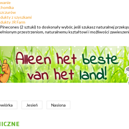
owanie
 chomika
 szczurów
dukty z szyszkami
odukty JR Farm
d Pinecones (2 sztuki) to doskonały wybór, jeśli szukasz naturalnej przeką
pełnionym przestrzeniom, naturalnemu kształtowi i możliwości zawieszen
wiórka
Jesień
Nasiona
NICZNE