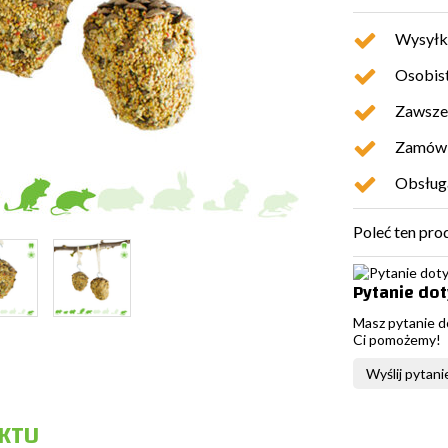
Wysyłk
Osobist
Zawsze 
Zamówio
Obsługa
Poleć ten pro
Pytanie do
Masz pytanie d
Ci pomożemy!
Wyślij pytani
KTU