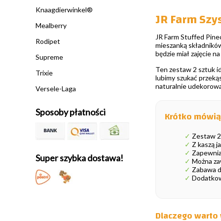
Knaagdierwinkel®
JR Farm Szy
Mealberry
JR Farm Stuffed Pinec
Rodipet
mieszanką składników,
będzie miał zajęcie na
Supreme
Ten zestaw 2 sztuk i
Trixie
lubimy szukać przekąs
naturalnie udekorowa
Versele-Laga
Sposoby płatności
Krótko mówią
✓
Zestaw 2
✓
Z kaszą j
✓
Zapewnia 
Super szybka dostawa!
✓
Można zaw
✓
Zabawa dl
✓
Dodatkowa
Dlaczego warto 