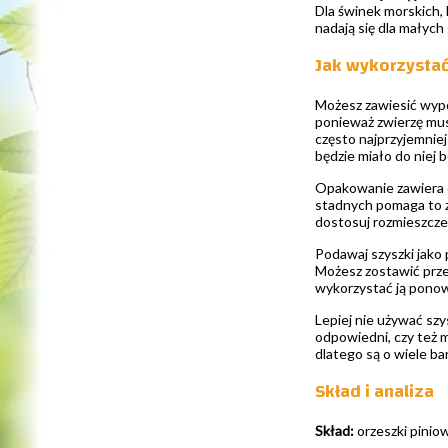
Dla świnek morskich, 
nadają się dla małych 
Jak wykorzystać
Możesz zawiesić wypch
ponieważ zwierzę musi
często najprzyjemnie
będzie miało do niej 
Opakowanie zawiera d
stadnych pomaga to z
dostosuj rozmieszcze
Podawaj szyszki jako 
Możesz zostawić przek
wykorzystać ją ponow
Lepiej nie używać sz
odpowiedni, czy też m
dlatego są o wiele ba
Skład i analiza
Skład:
orzeszki piniow