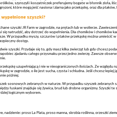
królików, szynszyli i koszatniczek preferujemy bogate w błonnik zioła, liś
gryzoni, które mogą jeść nasiona i ziarna jako przekąskę, oraz dla ptaków, 
 wypełnione szyszki?
ane szyszki JR Farm w zagrodzie, na prętach lub w wolierze. Zawieszenie 
 się natrudzić, aby dotrzeć do wypełnienia. Dla chomików i chomików kar
jsze. W przypadku myszy, szczurów i ptaków przekąskę można umieścić w 
bezpieczny dostęp.
wie szyszki. Przydaje się to, gdy masz kilka zwierząt lub gdy chcesz po
apobiec zjadaniu całego przysmaku przez jedno zwierzę. Zawsze obserwuj
nie.
przekąskę uzupełniającą i nie w nieograniczonych ilościach. Ze względu na
ąskę w zagrodzie, o ile jest sucha, czysta i schludna. Jeśli chcesz lepie
nie później.
yszek sosnowych zebranych w naturze. W przypadku szyszek zebranych s
iędzy łuskami znajduje się żywica, brud lub drobne organizmy. Szyszki te
rdziej logicznym wyborem.
e, nadzienie: proso La Plata, proso manna, skrobia roślinna, orzeszki zi