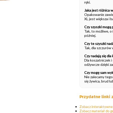
ręki.
Jaka jest różnica
Opakowanie zawiera
XL jest większa i b
Czy szyszki mogą 
Tak, to możliwe, o
później.
Czy te szyszki nad
Tak, dla szczurów
Czy nadają się dla 
Dla koszatniczek i
odżywcze dzięki z
Czy mogę sam wyko
Nie zalecamy tego
się żywica, brud l
Przydatne linki
Zobacz interaktywne
Zobacz materiał do gr