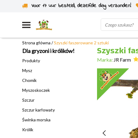
Voor 17 uur besteld, dezelfde dag verzonden!
Wysyłka z własnego magazynu
Strona główna
/
Szyszki faszerowane 2 sztuki
Szyszki fa
Dla gryzoni i królików!
Marka:
JR Farm
Produkty
Mysz
Chomik
Myszoskoczek
Szczur
Szczur karłowaty
Świnka morska
Królik