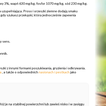
owy 3%, wapń 630 mg/kg, fosfor 1070 mg/kg, sód 230 mg/kg.
 uzupełniająca. Proso i orzeszki ziemne dodają smaku
, gdy szukasz przekąski, która jednocześnie zapewnia
y sens.
onnik.
ki z innymi formami poszukiwania, gryzienia i odkrywania.
a
, a także o odpowiednich
nasionach i pestkach
jako
óż je na stabilnej powierzchni lub zawieś nisko i w zasięgu