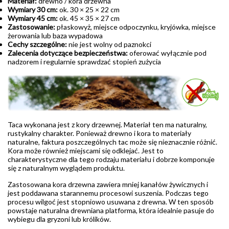
Materiał:
drewno / kora drzewna
Wymiary 30 cm:
ok. 30 × 25 × 22 cm
Wymiary 45 cm:
ok. 45 × 35 × 27 cm
Zastosowanie:
płaskowyż, miejsce odpoczynku, kryjówka, miejsce
żerowania lub baza wypadowa
Cechy szczególne:
nie jest wolny od paznokci
Zalecenia dotyczące bezpieczeństwa:
oferować wyłącznie pod
nadzorem i regularnie sprawdzać stopień zużycia
Taca wykonana jest z kory drzewnej. Materiał ten ma naturalny,
rustykalny charakter. Ponieważ drewno i kora to materiały
naturalne, faktura poszczególnych tac może się nieznacznie różnić.
Kora może również miejscami się odklejać. Jest to
charakterystyczne dla tego rodzaju materiału i dobrze komponuje
się z naturalnym wyglądem produktu.
Zastosowana kora drzewna zawiera mniej kanałów żywicznych i
jest poddawana starannemu procesowi suszenia. Podczas tego
procesu wilgoć jest stopniowo usuwana z drewna. W ten sposób
powstaje naturalna drewniana platforma, która idealnie pasuje do
wybiegu dla gryzoni lub królików.