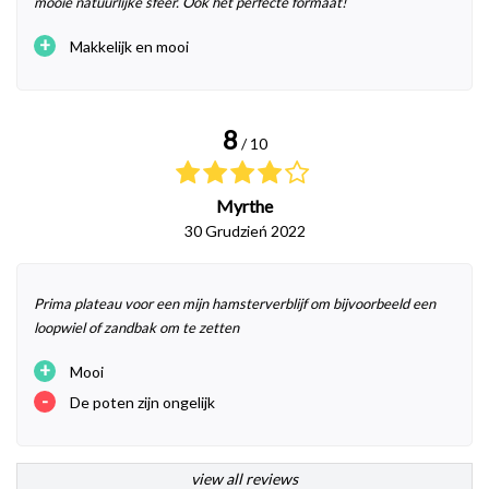
mooie natuurlijke sfeer. Ook het perfecte formaat!
+
Makkelijk en mooi
8
/ 10
Myrthe
30 Grudzień 2022
Prima plateau voor een mijn hamsterverblijf om bijvoorbeeld een
loopwiel of zandbak om te zetten
+
Mooi
-
De poten zijn ongelijk
view all reviews