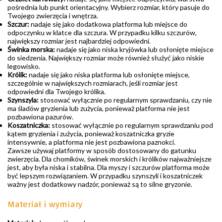
pośrednia lub punkt orientacyjny. Wybierz rozmiar, który pasuje do
Twojego zwierzęcia i wnętrza.
Szczur:
nadaje się jako dodatkowa platforma lub miejsce do
odpoczynku w klatce dla szczura. W przypadku kilku szczurów,
największy rozmiar jest najbardziej odpowiedni.
Świnka morska:
nadaje się jako niska kryjówka lub osłonięte miejsce
do siedzenia. Największy rozmiar może również służyć jako niskie
legowisko.
Królik:
nadaje się jako niska platforma lub osłonięte miejsce,
szczególnie w największych rozmiarach, jeśli rozmiar jest
odpowiedni dla Twojego królika.
Szynszyla:
stosować wyłącznie po regularnym sprawdzaniu, czy nie
ma śladów gryzienia lub zużycia, ponieważ platforma nie jest
pozbawiona pazurów.
Koszatniczka:
stosować wyłącznie po regularnym sprawdzaniu pod
kątem gryzienia i zużycia, ponieważ koszatniczka gryzie
intensywnie, a platforma nie jest pozbawiona paznokci.
Zawsze używaj platformy w sposób dostosowany do gatunku
zwierzęcia. Dla chomików, świnek morskich i królików najważniejsze
jest, aby była niska i stabilna. Dla myszy i szczurów platforma może
być lepszym rozwiązaniem. W przypadku szynszyli i koszatniczek
ważny jest dodatkowy nadzór, ponieważ są to silne gryzonie.
Materiał i wymiary