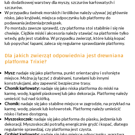
lub dodatkowej warstwy dla myszy, szczurów karłowatych i
szczurów.
W przypadku świnek morskich i królików należy używać jej głównie
nisko, jako kryjówki, miejsca odpoczynku lub platformy do
podawania jedzenia/przekąsek.
Po montażu zawsze sprawdź, czy platforma stoi stabilnie i się nie
chwieje. Ciężkie miski i akcesoria należy stawiać na platformie tylko
wtedy, gdy jest stabilna. W przypadku zwierząt, które lubią kopać
lub popychać łapami, zaleca się regularne sprawdzanie platformy.
Dla jakich zwierząt odpowiednia jest drewniana
platforma Trixie?
Mysz:
nadaje się jako platforma, punkt orientacyjny i osłonięte
miejsce. Można ją łączyć z drabinami, tunelami lub innymi
konstrukcjami, aby zapewnić bezpieczne trasy.
Chomik karłowaty:
nadaje się jako niska platforma do miski na
karmę, wodę, kąpieli piaskowej lub jako dekoracja. Platformę należy
umieścić tuż nad ściółką.
Chomik:
nadaje się jako stabilne miejsce w zagrodzie, na przykład na
karmę, wodę, piasek lub kołowrotek. Platformę należy umieścić
nisko i łatwo dostępną.
Myszoskoczek:
nadaje się jako platforma do piasku, jedzenia lub
dekoracji. Myszoskoczki potrafią energicznie gryźć i kopać, dlatego
regularnie sprawdzaj, czy platforma jest czysta.
Grzbiet karłowaty:
nadaje się jako miejsce odpoczynku, warstwa