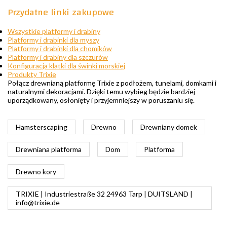
Przydatne linki zakupowe
Wszystkie platformy i drabiny
Platformy i drabinki dla myszy
Platformy i drabinki dla chomików
Platformy i drabiny dla szczurów
Konfiguracja klatki dla świnki morskiej
Produkty Trixie
Połącz drewnianą platformę Trixie z podłożem, tunelami, domkami i
naturalnymi dekoracjami. Dzięki temu wybieg będzie bardziej
uporządkowany, osłonięty i przyjemniejszy w poruszaniu się.
Hamsterscaping
Drewno
Drewniany domek
Drewniana platforma
Dom
Platforma
Drewno kory
TRIXIE | Industriestraße 32 24963 Tarp | DUITSLAND |
info@trixie.de