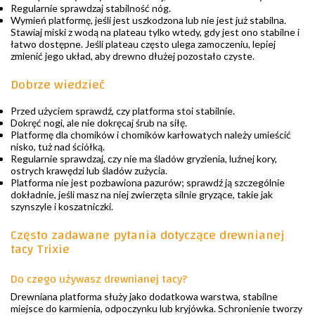
Regularnie sprawdzaj stabilność nóg.
Wymień platformę, jeśli jest uszkodzona lub nie jest już stabilna.
Stawiaj miski z wodą na plateau tylko wtedy, gdy jest ono stabilne i
łatwo dostępne. Jeśli plateau często ulega zamoczeniu, lepiej
zmienić jego układ, aby drewno dłużej pozostało czyste.
Dobrze wiedzieć
Przed użyciem sprawdź, czy platforma stoi stabilnie.
Dokręć nogi, ale nie dokręcaj śrub na siłę.
Platformę dla chomików i chomików karłowatych należy umieścić
nisko, tuż nad ściółką.
Regularnie sprawdzaj, czy nie ma śladów gryzienia, luźnej kory,
ostrych krawędzi lub śladów zużycia.
Platforma nie jest pozbawiona pazurów; sprawdź ją szczególnie
dokładnie, jeśli masz na niej zwierzęta silnie gryzące, takie jak
szynszyle i koszatniczki.
Często zadawane pytania dotyczące drewnianej
tacy Trixie
Do czego używasz drewnianej tacy?
Drewniana platforma służy jako dodatkowa warstwa, stabilne
miejsce do karmienia, odpoczynku lub kryjówka. Schronienie tworzy