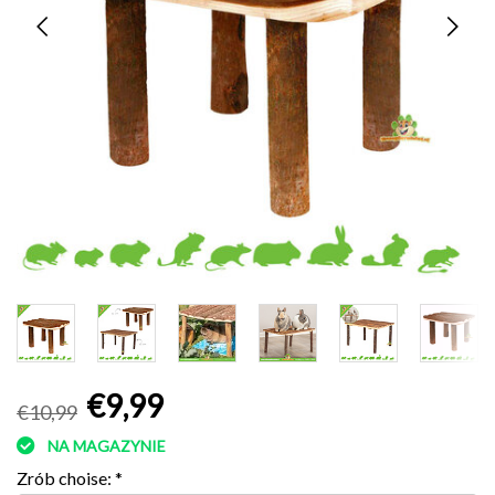
€9,99
€10,99
NA MAGAZYNIE
Zrób choise:
*