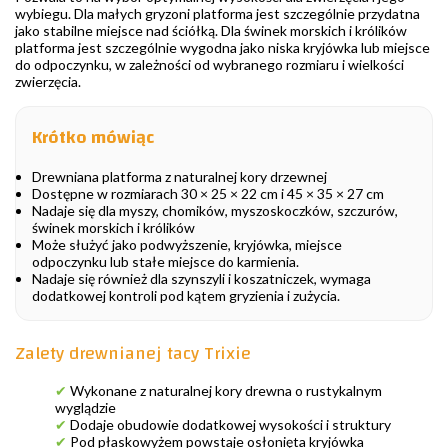
wybiegu. Dla małych gryzoni platforma jest szczególnie przydatna
jako stabilne miejsce nad ściółką. Dla świnek morskich i królików
platforma jest szczególnie wygodna jako niska kryjówka lub miejsce
do odpoczynku, w zależności od wybranego rozmiaru i wielkości
zwierzęcia.
Krótko mówiąc
Drewniana platforma z naturalnej kory drzewnej
Dostępne w rozmiarach 30 × 25 × 22 cm i 45 × 35 × 27 cm
Nadaje się dla myszy, chomików, myszoskoczków, szczurów,
świnek morskich i królików
Może służyć jako podwyższenie, kryjówka, miejsce
odpoczynku lub stałe miejsce do karmienia.
Nadaje się również dla szynszyli i koszatniczek, wymaga
dodatkowej kontroli pod kątem gryzienia i zużycia.
Zalety drewnianej tacy Trixie
✔
Wykonane z naturalnej kory drewna o rustykalnym
wyglądzie
✔
Dodaje obudowie dodatkowej wysokości i struktury
✔
Pod płaskowyżem powstaje osłonięta kryjówka