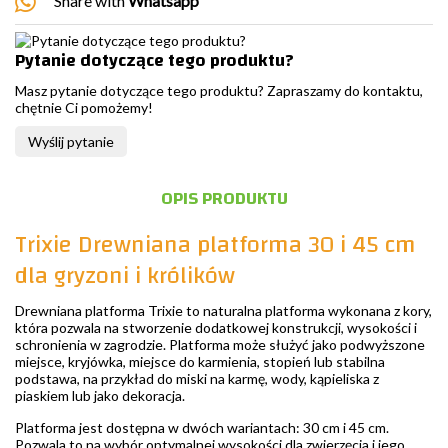
Share with
Whatsapp
Pytanie dotyczące tego produktu?
Masz pytanie dotyczące tego produktu? Zapraszamy do kontaktu,
chętnie Ci pomożemy!
Wyślij pytanie
OPIS PRODUKTU
Trixie Drewniana platforma 30 i 45 cm
dla gryzoni i królików
Drewniana platforma Trixie to naturalna platforma wykonana z kory,
która pozwala na stworzenie dodatkowej konstrukcji, wysokości i
schronienia w zagrodzie. Platforma może służyć jako podwyższone
miejsce, kryjówka, miejsce do karmienia, stopień lub stabilna
podstawa, na przykład do miski na karmę, wody, kąpieliska z
piaskiem lub jako dekoracja.
Platforma jest dostępna w dwóch wariantach: 30 cm i 45 cm.
Pozwala to na wybór optymalnej wysokości dla zwierzęcia i jego