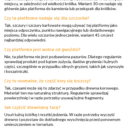
miejscu, w zależności od wielkości królika. Wariant 30 cm nadaje się
głównie jako platforma do karmienia lub przekąsek dla królików.
Czy ta platforma nadaje się dla szczurów?
Tak, szczury i szczury karłowate mogą używać tej platformy jako
miejsca odpoczynku, punktu nawigacyjnego lub dodatkowego
poziomu. Dla wielu szczurów jednocześnie, wariant 45 cm jest
najbardziej odpowiedni.
Czy platforma jest wolna od gwoździ?
Nie, ta platforma nie jest pozbawiona pazurów. Dlatego regularnie
sprawdzaj produkt pod kątem zużycia, śladów gryzienia i luźnych
części, szczególnie w przypadku silnych gryzoni, takich jak szynszyle
i koszatniczki.
Czy to normalne, że część kory się łuszczy?
Tak, czasami może się to zdarzyć w przypadku drewna korowego.
Materiał ten ma naturalną strukturę. Regularnie sprawdzaj
powierzchnię i w razie potrzeby usuwaj luźne fragmenty.
Jak czyścić drewnianą tacę?
Usuń luźną ściółkę i resztki jedzenia. W razie potrzeby wyczyść
drewno i pozostaw do dokładnego wyschnięcia przed ponownym
umieszczeniem w terrarium.