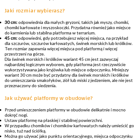
Jaki rozmiar wybierasz?
30 cm:
odpowiednia dla małych gryzoni, takich jak myszy, chomiki,
chomiki karłowate i myszoskoczki. Przydatna również jako miejsce
do karmienia lub stabilna platforma w terrarium.
45 cm:
odpowiedni, gdy potrzebujesz więcej miejsca, na przykład
dla szczurów, szczurów karłowatych, świnek morskich lub królików.
Ten rozmiar zapewnia więcej miejsca pod platformą i więcej
przestrzeni na górze.
Dla świnek morskich i królików wariant 45 cm jest zazwyczaj
najbardziej logicznym wyborem, gdy platforma jest rzeczywiście
wykorzystywana jako kryjówka lub miejsce odpoczynku. Mniejszy
wariant 30 cm może być przydatny dla świnek morskich i królików
do umieszczania smakołyków, ziół lub miski z jedzeniem, ale nie jest
przeznaczony do siedzenia.
Jak używać platformy w obudowie?
Przed umieszczeniem platformy w obudowie delikatnie i mocno
dokręć nogi.
Ustaw platformę na płaskiej i stabilnej powierzchni.
W przypadku chomików i chomików karłowatych należy umieścić go
nisko, tuż nad ściółką.
Można go używać jako punktu orientacyjnego, miejsca odpoczynku