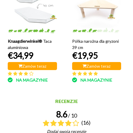
Knaagdierwinkel®
Taca
Półka narożna dla gryzoni
aluminiowa
39 cm
€34,99
€19,95
Zamów teraz
Zamów teraz
NA MAGAZYNIE
NA MAGAZYNIE
RECENZJE
8.6
/ 10
(16)
Dodaj swoją recenzję