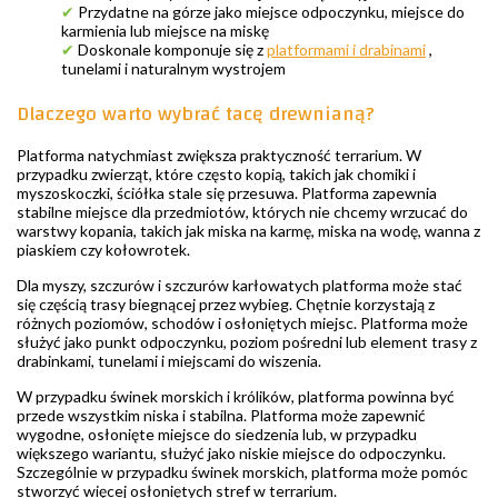
✔
Przydatne na górze jako miejsce odpoczynku, miejsce do
karmienia lub miejsce na miskę
✔
Doskonale komponuje się z
platformami i drabinami
,
tunelami i naturalnym wystrojem
Dlaczego warto wybrać tacę drewnianą?
Platforma natychmiast zwiększa praktyczność terrarium. W
przypadku zwierząt, które często kopią, takich jak chomiki i
myszoskoczki, ściółka stale się przesuwa. Platforma zapewnia
stabilne miejsce dla przedmiotów, których nie chcemy wrzucać do
warstwy kopania, takich jak miska na karmę, miska na wodę, wanna z
piaskiem czy kołowrotek.
Dla myszy, szczurów i szczurów karłowatych platforma może stać
się częścią trasy biegnącej przez wybieg. Chętnie korzystają z
różnych poziomów, schodów i osłoniętych miejsc. Platforma może
służyć jako punkt odpoczynku, poziom pośredni lub element trasy z
drabinkami, tunelami i miejscami do wiszenia.
W przypadku świnek morskich i królików, platforma powinna być
przede wszystkim niska i stabilna. Platforma może zapewnić
wygodne, osłonięte miejsce do siedzenia lub, w przypadku
większego wariantu, służyć jako niskie miejsce do odpoczynku.
Szczególnie w przypadku świnek morskich, platforma może pomóc
stworzyć więcej osłoniętych stref w terrarium.