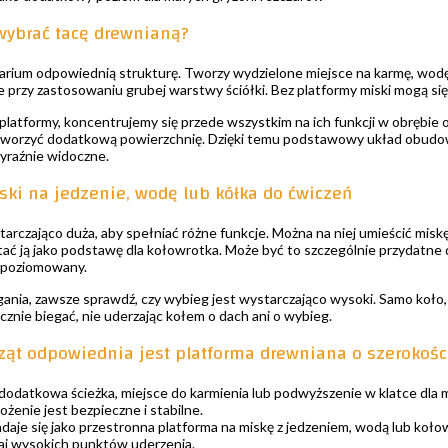
wybrać tacę drewnianą?
rarium odpowiednią strukturę. Tworzy wydzielone miejsce na karmę, wodę
 przy zastosowaniu grubej warstwy ściółki. Bez platformy miski mogą się 
 platformy, koncentrujemy się przede wszystkim na ich funkcji w obrębie
worzyć dodatkową powierzchnię. Dzięki temu podstawowy układ obudowy
wyraźnie widoczne.
ski na jedzenie, wodę lub kółka do ćwiczeń
tarczająco duża, aby spełniać różne funkcje. Można na niej umieścić misk
tać ją jako podstawę dla kołowrotka. Może być to szczególnie przydatn
wypoziomowany.
ania, zawsze sprawdź, czy wybieg jest wystarczająco wysoki. Samo koło,
znie biegać, nie uderzając kołem o dach ani o wybieg.
rząt odpowiednia jest platforma drewniana o szerokoś
 dodatkowa ścieżka, miejsce do karmienia lub podwyższenie w klatce dla 
ożenie jest bezpieczne i stabilne.
daje się jako przestronna platforma na miskę z jedzeniem, wodą lub koł
kaj wysokich punktów uderzenia.