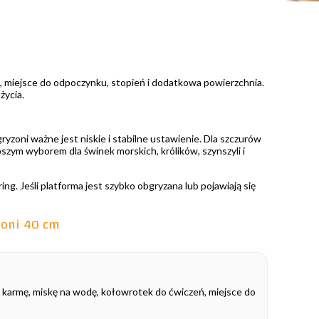
h, miejsce do odpoczynku, stopień i dodatkowa powierzchnia.
życia.
yzoni ważne jest niskie i stabilne ustawienie. Dla szczurów
szym wyborem dla świnek morskich, królików, szynszyli i
g. Jeśli platforma jest szybko obgryzana lub pojawiają się
zoni 40 cm
 karmę, miskę na wodę, kołowrotek do ćwiczeń, miejsce do