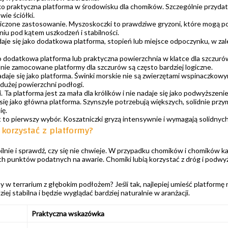
ako praktyczna platforma w środowisku dla chomików. Szczególnie przydat
ie ściółki.
iczone zastosowanie. Myszoskoczki to prawdziwe gryzoni, które mogą po
u pod kątem uszkodzeń i stabilności.
aje się jako dodatkowa platforma, stopień lub miejsce odpoczynku, w zale
ko dodatkowa platforma lub praktyczna powierzchnia w klatce dla szczu
dnie zamocowane platformy dla szczurów są często bardziej logiczne.
adaje się jako platforma. Świnki morskie nie są zwierzętami wspinaczkowy
 dużej powierzchni podłogi.
Ta platforma jest za mała dla królików i nie nadaje się jako podwyższenie
 się jako główna platforma. Szynszyle potrzebują większych, solidnie p
ię.
t to pierwszy wybór. Koszatniczki gryzą intensywnie i wymagają solidnych 
 korzystać z platformy?
lnie i sprawdź, czy się nie chwieje. W przypadku chomików i chomików kar
 punktów podatnych na awarie. Chomiki lubią korzystać z dróg i podwyżs
 w terrarium z głębokim podłożem? Jeśli tak, najlepiej umieść platformę 
iej stabilna i będzie wyglądać bardziej naturalnie w aranżacji.
Praktyczna wskazówka