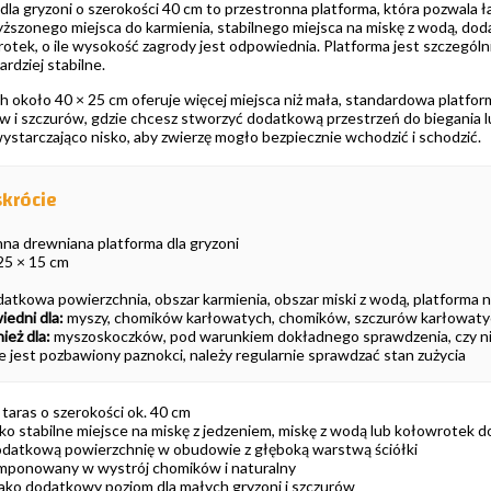
dla gryzoni o szerokości 40 cm to przestronna platforma, która pozwal
yższonego miejsca do karmienia, stabilnego miejsca na miskę z wodą, do
ek, o ile wysokość zagrody jest odpowiednia. Platforma jest szczególni
rdziej stabilne.
h około 40 × 25 cm oferuje więcej miejsca niż mała, standardowa platfor
 i szczurów, gdzie chcesz stworzyć dodatkową przestrzeń do biegania l
 wystarczająco nisko, aby zwierzę mogło bezpiecznie wchodzić i schodzić.
krócie
na drewniana platforma dla gryzoni
25 × 15 cm
atkowa powierzchnia, obszar karmienia, obszar miski z wodą, platforma
edni dla:
myszy, chomików karłowatych, chomików, szczurów karłowaty
eż dla:
myszoskoczków, pod warunkiem dokładnego sprawdzenia, czy ni
e jest pozbawiony paznokci, należy regularnie sprawdzać stan zużycia
taras o szerokości ok. 40 cm
ko stabilne miejsce na miskę z jedzeniem, miskę z wodą lub kołowrotek d
datkową powierzchnię w obudowie z głęboką warstwą ściółki
mponowany w wystrój chomików i naturalny
ako dodatkowy poziom dla małych gryzoni i szczurów