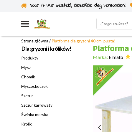
Voor 17 uur besteld, dezelfde dag verzonden!
Wysyłka z własnego magazynu
Strona główna
/
Platforma dla gryzoni 40 cm, pusta!
Platforma 
Dla gryzoni i królików!
Marka:
Elmato
Produkty
Mysz
Chomik
Myszoskoczek
Szczur
Szczur karłowaty
Świnka morska
Królik