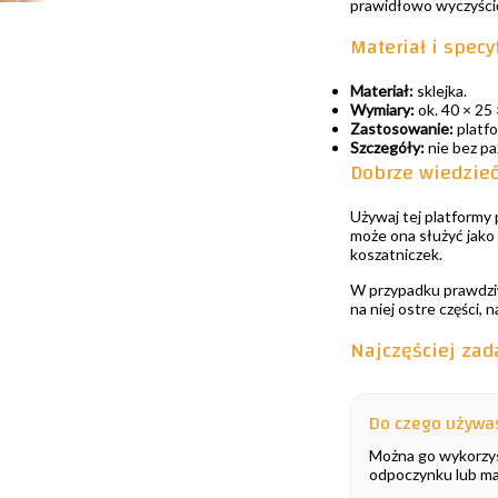
prawidłowo wyczyści
Materiał i specy
Materiał:
sklejka.
Wymiary:
ok. 40 × 25 
Zastosowanie:
platfo
Szczegóły:
nie bez pa
Dobrze wiedzie
Używaj tej platformy 
może ona służyć jako 
koszatniczek.
W przypadku prawdziwy
na niej ostre części,
Najczęściej zad
Do czego używas
Można go wykorzys
odpoczynku lub mał