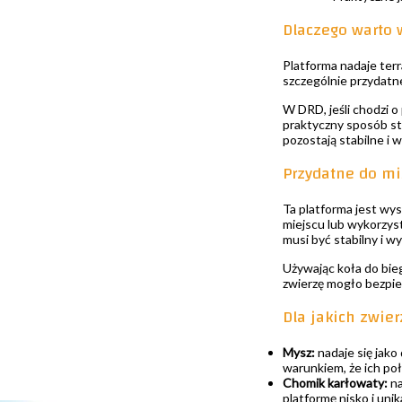
Dlaczego warto 
Platforma nadaje ter
szczególnie przydatne
W DRD, jeśli chodzi o
praktyczny sposób st
pozostają stabilne i 
Przydatne do mi
Ta platforma jest wys
miejscu lub wykorzys
musi być stabilny i 
Używając koła do bieg
zwierzę mogło bezpiec
Dla jakich zwie
Mysz:
nadaje się jako
warunkiem, że ich poł
Chomik karłowaty:
na
platformę nisko i uni