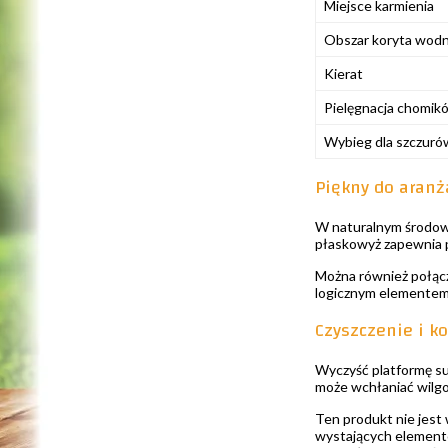
Miejsce karmienia
Obszar koryta wod
Kierat
Pielęgnacja chomik
Wybieg dla szczuró
Piękny do aranż
W naturalnym środowi
płaskowyż zapewnia p
Można również połączy
logicznym elementem 
Czyszczenie i k
Wyczyść platformę su
może wchłaniać wilgoć
Ten produkt nie jest
wystających elementów