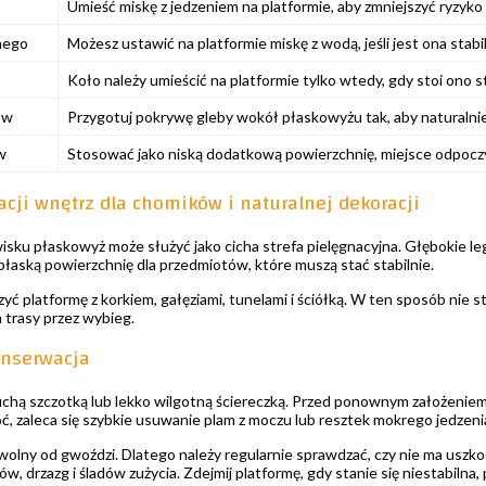
Umieść miskę z jedzeniem na platformie, aby zmniejszyć ryzyko p
nego
Możesz ustawić na platformie miskę z wodą, jeśli jest ona stab
Koło należy umieścić na platformie tylko wtedy, gdy stoi ono 
ów
Przygotuj pokrywę gleby wokół płaskowyżu tak, aby naturalnie 
w
Stosować jako niską dodatkową powierzchnię, miejsce odpoczyn
acji wnętrz dla chomików i naturalnej dekoracji
sku płaskowyż może służyć jako cicha strefa pielęgnacyjna. Głębokie le
łaską powierzchnię dla przedmiotów, które muszą stać stabilnie.
ć platformę z korkiem, gałęziami, tunelami i ściółką. W ten sposób nie 
trasy przez wybieg.
onserwacja
chą szczotką lub lekko wilgotną ściereczką. Przed ponownym założeniem
, zaleca się szybkie usuwanie plam z moczu lub resztek mokrego jedzeni
 wolny od gwoździ. Dlatego należy regularnie sprawdzać, czy nie ma usz
, drzazg i śladów zużycia. Zdejmij platformę, gdy stanie się niestabilna, 