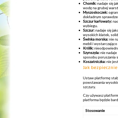
Chomik:
nadaje się j
wodę na grubej warstw
Myszoskoczek:
ogran
dokładnym sprawdzeni
Szczur karłowaty:
nad
wybiegu.
Szczur:
nadaje się ja
wysokich klatek, soli
Świnka morska:
nie n
mebli i wystarczająco
Królik:
nieodpowiedni. 
Szynszyla:
nie nadaje
sposobu poruszania s
Koszatniczka:
nie jes
Jak bezpiecznie
Ustaw platformę stabi
powstawania wysokich
szczury.
Czy używasz platformy
platforma będzie bardz
Stosowanie