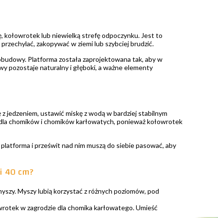
, kołowrotek lub niewielką strefę odpoczynku. Jest to
przechylać, zakopywać w ziemi lub szybciej brudzić.
 obudowy. Platforma została zaprojektowana tak, aby w
 pozostaje naturalny i głęboki, a ważne elementy
ę z jedzeniem, ustawić miskę z wodą w bardziej stabilnym
e dla chomików i chomików karłowatych, ponieważ kołowrotek
 platforma i prześwit nad nim muszą do siebie pasować, aby
ci 40 cm?
myszy. Myszy lubią korzystać z różnych poziomów, pod
owrotek w zagrodzie dla chomika karłowatego. Umieść