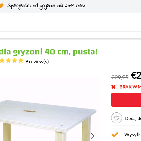
Specjaliści od gryzoni od 2011 roku
dla gryzoni 40 cm, pusta!
9 review(s)
€2
€29,95
BRAK W 
Dodaj do
Wysyłk