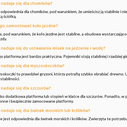
a nadaje się dla chomików?
t odpowiednia dla chomików, pod warunkiem, że umieścisz ją stabilnie i n
 ściółką.
ego zamontować koło jezdne?
we, pod warunkiem, że koło jezdne jest stabilne, a obudowa wystarczając
zdy.
a nadaje się do ustawiania misek na jedzenie i wodę?
o platforma jest bardzo praktyczna. Pojemniki stoją stabilniej i rzadziej gi
a nadaje się dla myszoskoczków?
skoczki to prawdziwi gryzoni, którzy potrafią szybko obrabiać drewno.
stabilności.
 nadaje się dla szczurów?
jako dodatkowa platforma lub stopień w klatce dla szczurów. Ponadto, w
ronne i bezpiecznie zamocowane platformy.
 nadaje się dla świnek morskich lub królików?
nie jest odpowiednia dla świnek morskich i królików. Zwierzęta te potrze