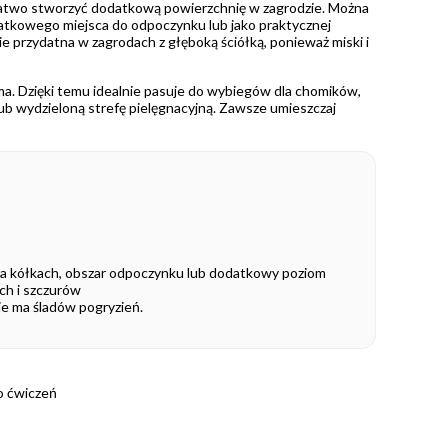
a łatwo stworzyć dodatkową powierzchnię w zagrodzie. Można
datkowego miejsca do odpoczynku lub jako praktycznej
e przydatna w zagrodach z głęboką ściółką, ponieważ miski i
ma. Dzięki temu idealnie pasuje do wybiegów dla chomików,
ub wydzieloną strefę pielęgnacyjną. Zawsze umieszczaj
 na kółkach, obszar odpoczynku lub dodatkowy poziom
ch i szczurów
e ma śladów pogryzień.
o ćwiczeń