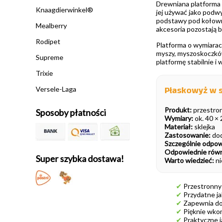
Drewniana platforma 
Knaagdierwinkel®
jej używać jako podw
podstawy pod kołowrot
Mealberry
akcesoria pozostają ba
Rodipet
Platforma o wymiarac
myszy, myszoskoczków
Supreme
platformę stabilnie i
Trixie
Płaskowyż w s
Versele-Laga
Produkt:
przestron
Sposoby płatności
Wymiary:
ok. 40 × 
Materiał:
sklejka
Zastosowanie:
dod
Szczególnie odpowi
Odpowiednie równi
Super szybka dostawa!
Warto wiedzieć:
ni
✔
Przestronny 
✔
Przydatne ja
✔
Zapewnia do
✔
Pięknie wko
✔
Praktyczne j