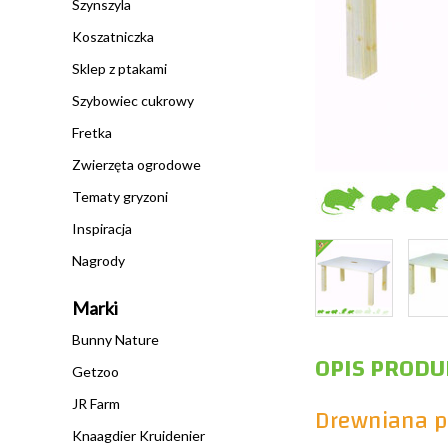
Szynszyla
Koszatniczka
Sklep z ptakami
Szybowiec cukrowy
Fretka
Zwierzęta ogrodowe
Tematy gryzoni
Inspiracja
Nagrody
Marki
Bunny Nature
OPIS PRODU
Getzoo
JR Farm
Drewniana p
Knaagdier Kruidenier