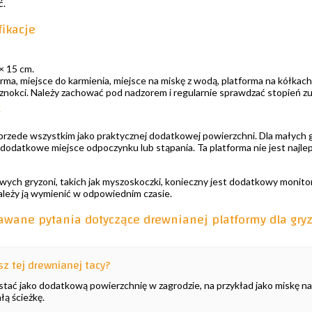
ć.
fikacje
× 15 cm.
rma, miejsce do karmienia, miejsce na miskę z wodą, platforma na kółkac
znokci. Należy zachować pod nadzorem i regularnie sprawdzać stopień zu
ć
przede wszystkim jako praktycznej dodatkowej powierzchni. Dla małych gr
dodatkowe miejsce odpoczynku lub stąpania. Ta platforma nie jest najlep
ch gryzoni, takich jak myszoskoczki, konieczny jest dodatkowy monitorin
 należy ją wymienić w odpowiednim czasie.
awane pytania dotyczące drewnianej platformy dla gry
z tej drewnianej tacy?
tać jako dodatkową powierzchnię w zagrodzie, na przykład jako miskę na
ą ścieżkę.