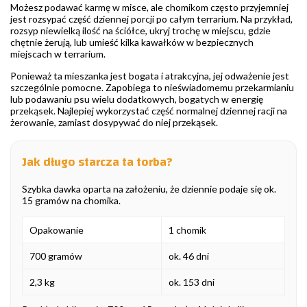
Możesz podawać karmę w misce, ale chomikom często przyjemniej
jest rozsypać część dziennej porcji po całym terrarium. Na przykład,
rozsyp niewielką ilość na ściółce, ukryj trochę w miejscu, gdzie
chętnie żerują, lub umieść kilka kawałków w bezpiecznych
miejscach w terrarium.
Ponieważ ta mieszanka jest bogata i atrakcyjna, jej odważenie jest
szczególnie pomocne. Zapobiega to nieświadomemu przekarmianiu
lub podawaniu psu wielu dodatkowych, bogatych w energię
przekąsek. Najlepiej wykorzystać część normalnej dziennej racji na
żerowanie, zamiast dosypywać do niej przekąsek.
Jak długo starcza ta torba?
Szybka dawka oparta na założeniu, że dziennie podaje się ok.
15 gramów na chomika.
Opakowanie
1 chomik
700 gramów
ok. 46 dni
2,3 kg
ok. 153 dni