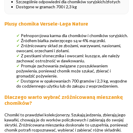
Szczególnie odpowiedni dla chomików syryjskich/złotych
Dostępne w gramach 700 i 2,3 kg
Plusy chomika Versele-Laga Nature
✔
Pełnoporcjowa karma dla chomików i chomików syryjskich.
✔
Źródłem białka zwierzęcego są w 4% mączniki.
✔
Zróżnicowany skład ze zbożami, warzywami, nasionami,
owocami, orzechami i ziołami.
✔
Z pestkami słonecznika i owocami: kuszące, ale należy
zachować ostrożność w dawkowaniu.
✔
Promuje zachowania związane z poszukiwaniem
pożywienia, ponieważ chomik może szukać, zbierać i
gromadzić pożywienie.
✔
Dostępne w opakowaniach 700 gramów i 2,3 kg, wygodne
do codziennego użytku lub do zakupu z wyprzedzeniem.
Dlaczego warto wybrać zróżnicowaną mieszankę
chomików?
Chomiki to prawdziwi kolekcjonerzy. Szukają jedzenia, zbierają jego
kawałki, chowają je do worków policzkowych i zabierają do swojej
skrytki. Zróżnicowana mieszanka doskonale to uzupełnia, ponieważ
chomik potrafi rozpoznawać, wybierać i zabierać różne składniki.