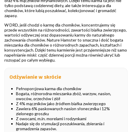
oraz 4% mączników młynarkowych. Dzięki temu karma ta jest nie
tylko podstawą codziennej diety, ale także interesująca dla
chomików, które lubią poszukiwać, kolekcjonować i gromadzić
zapasy.
W DRD, jeśli chodzi o karmę dla chomików, koncentrujemy się
przede wszystkim na różnorodności, zawartości białka zwierzęcego,
wartości odżywczej oraz dopasowaniu karmy do naturalnego
zachowania chomików. Nature Hamster to smaczna i dość bogata
mieszanka dla chomików o różnorodnych zapachach, kształtach i
konsystencjach. Dzięki temu karmienie jest przyjemniejsze niż samo
napełnianie miski: część dziennej porcji można również ukryć lub
rozsypać po całym wybiegu.
Odżywianie w skrócie
Pełnoporcjowa karma dla chomików
Bogata, różnorodna mieszanka zbóż, warzyw, nasion,
owoców, orzechów i ziół
Z 4% mączników jako źródłem białka zwierzęcego
Zawiera 6% paskowanych nasion słonecznika i 12%
zielonego groszku
Z owocami, m.in. morelami i rodzynkami
Nadaje się do stymulacji poszukiwania, zbierania i
gromadzenia zapasów.