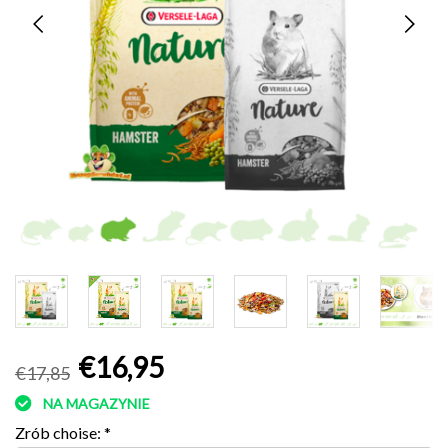
€16,95
€17,85
NA MAGAZYNIE
Zrób choise:
*