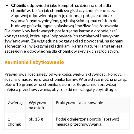
Chomik:
odpowiedni jako kompletna, dzienna dieta dla
chomików, takich jak chomik syryjski czy chomik złocisty.
Zapewnij odpowiednią porcję dzienną i połącz z dobrze
wyposażonym wybiegiem, głęboką ściółką, materiałem do
budowy gniazda, kąpielą piaskową i możliwością żerowania.
Dla chomików karłowatych preferujemy karmę o drobniejszej
konsystencji, która lepiej odpowiada ich rozmiarowi i nawykom
żywieniowym. Ze względu na bogaty skład z owocami, nasionami
słonecznika i większymi składnikami, karma Nature Hamster jest
szczególnie odpowiednia dla chomików syryjskich i złocistych.
Karmienie i użytkowanie
Prawidłowa ilość zależy od wielkości, wieku, aktywności, kondycji i
ilości gromadzonej przez chomika karmy. W praktyce można przyjąć
około 15 gramów na chomika dziennie. Regularnie sprawdzaj
miejsca przechowywania, aby resztki nie zalegały zbyt długo.
Zwierzę
Wytyczne
Praktyczne zastosowanie
na dzień
1
ok. 15 g
Podaj odmierzoną porcję i sprawdź
chomik
miejsca przechowywania.