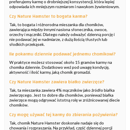
preferujemy karmę o drobniejszej konsystencji, która lepiej
odpowiada ich mniejszym rozmiarom i nawykom żywieniowym.
Czy Nature Hamster to bogata karma?
Tak, to bogata i różnorodna mieszanka dla chomików,
zawierająca między innymi nasiona słonecznika, owoce,
orzechy i mączniki. Dlatego należy odważyć dzienną porcję i
nie podawać jej w nadmiarze, z dużą ilością tłustych lub
słodkich przekąsek.
Ile pokarmu dziennie podawać jednemu chomikowi?
W praktyce możesz stosować około 15 gramów karmy na
chomika dziennie. Dodatkowo weź pod uwagę kondycję,
aktywność i ilość karmy, jaką chomik gromadzi.
Czy Nature Hamster zawiera białko zwierzęce?
Tak, ta mieszanka zawiera 4% mączników jako źródło białka
zwierzęcego. Jest to dobre dla chomików, ponieważ białka
zwierzęce mogą odgrywać istotną rolę w zróżnicowanej diecie
chomików.
Czy mogę używać tej karmy do zbierania pożywienia?
Tak, chomik Nature Hamster doskonale nadaje się do
chowania i rozpraszania. Na przykład, część dziennej porcji