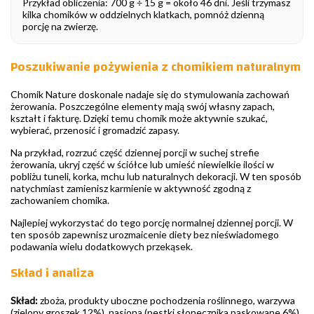
Przykład obliczenia: 700 g ÷ 15 g = około 46 dni. Jeśli trzymasz
kilka chomików w oddzielnych klatkach, pomnóż dzienną
porcję na zwierzę.
Poszukiwanie pożywienia z chomikiem naturalnym
Chomik Nature doskonale nadaje się do stymulowania zachowań
żerowania. Poszczególne elementy mają swój własny zapach,
kształt i fakturę. Dzięki temu chomik może aktywnie szukać,
wybierać, przenosić i gromadzić zapasy.
Na przykład, rozrzuć część dziennej porcji w suchej strefie
żerowania, ukryj część w ściółce lub umieść niewielkie ilości w
pobliżu tuneli, korka, mchu lub naturalnych dekoracji. W ten sposób
natychmiast zamienisz karmienie w aktywność zgodną z
zachowaniem chomika.
Najlepiej wykorzystać do tego porcję normalnej dziennej porcji. W
ten sposób zapewnisz urozmaicenie diety bez nieświadomego
podawania wielu dodatkowych przekąsek.
Skład i analiza
Skład:
zboża, produkty uboczne pochodzenia roślinnego, warzywa
(zielony groszek 12%), nasiona (pestki słonecznika paskowane 6%),