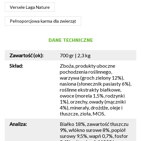
Versele Laga Nature
Pełnoporcjowa karma dla zwierząt
DANE TECHNICZNE
Zawartość (ok):
700 gr | 2,3 kg
Skład:
Zboża, produkty uboczne
pochodzenia roślinnego,
warzywa (groch zielony 12%),
nasiona (słonecznik pasiasty 6%),
roślinne ekstrakty białkowe,
owoce (morela 1,5%, rodzynki
1%), orzechy, owady (mączniki
4%), minerały, drożdże, oleje i
tłuszcze, zioła, MOS,
Analiza:
Białko 18%, zawartość tłuszczu
9%, włókno surowe 8%, popiół
surowy 9,5%, wapń 0,7%, fosfor