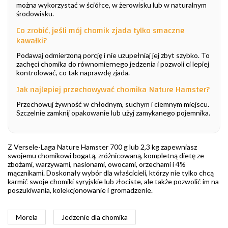
można wykorzystać w ściółce, w żerowisku lub w naturalnym
środowisku.
Co zrobić, jeśli mój chomik zjada tylko smaczne
kawałki?
Podawaj odmierzoną porcję i nie uzupełniaj jej zbyt szybko. To
zachęci chomika do równomiernego jedzenia i pozwoli ci lepiej
kontrolować, co tak naprawdę zjada.
Jak najlepiej przechowywać chomika Nature Hamster?
Przechowuj żywność w chłodnym, suchym i ciemnym miejscu.
Szczelnie zamknij opakowanie lub użyj zamykanego pojemnika.
Z Versele-Laga Nature Hamster 700 g lub 2,3 kg zapewniasz
swojemu chomikowi bogatą, zróżnicowaną, kompletną dietę ze
zbożami, warzywami, nasionami, owocami, orzechami i 4%
mącznikami. Doskonały wybór dla właścicieli, którzy nie tylko chcą
karmić swoje chomiki syryjskie lub złociste, ale także pozwolić im na
poszukiwania, kolekcjonowanie i gromadzenie.
Morela
Jedzenie dla chomika