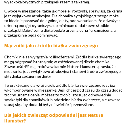
wysokokalorycznych przekąsek razem z tą karmą.
Owoce w mieszance, takie jak morele i rodzynki, sprawiają, że karma
jest wyjątkowo atrakcyjna. Dla chomika syryjskiego/złotego może
to idealnie pasować do ogólnej diety, pod warunkiem, że odważysz
dzienną porcję i ograniczysz do minimum dodatkowe słodkie
przekąski. Dzięki temu dieta będzie urozmaicona i urozmaicona, a
przekąski nie będą dominować.
Mączniki jako źródło białka zwierzęcego
Chomiki nie są wyłącznie roślinożercami. Źródła białka zwierzęcego
mogą odgrywać istotną rolę w zróżnicowanej diecie chomika.
Zawartość 4% mączników w karmie Nature Hamster sprawia, że
mieszanka jest wyjątkowo atrakcyjna i stanowi źródło zwierzęcego
składnika codziennej diety.
To praktyczne dla właścicieli: źródło białka zwierzęcego jest już
wkomponowane w mieszankę. Jeśli chcesz od czasu do czasu dodać
trochę urozmaicenia, możesz to zrobić, stosując odpowiednie
smakołyki dla chomików lub oddzielne białka zwierzęce, ale zawsze
staraj się, aby dodatki były niewielkie i przemyślane.
Dla jakich zwierząt odpowiedni jest Nature
Hamster?