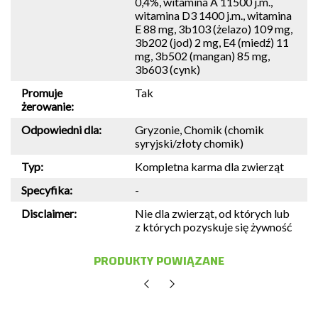
0,4%, witamina A 11500 j.m.,
witamina D3 1400 j.m., witamina
E 88 mg, 3b103 (żelazo) 109 mg,
3b202 (jod) 2 mg, E4 (miedź) 11
mg, 3b502 (mangan) 85 mg,
3b603 (cynk)
Promuje
Tak
żerowanie:
Odpowiedni dla:
Gryzonie, Chomik (chomik
syryjski/złoty chomik)
Typ:
Kompletna karma dla zwierząt
Specyfika:
-
Disclaimer:
Nie dla zwierząt, od których lub
z których pozyskuje się żywność
PRODUKTY POWIĄZANE