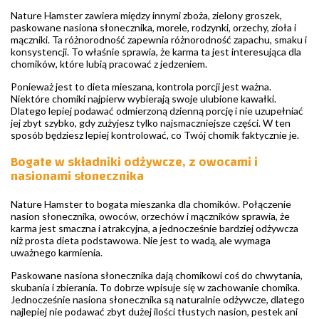
Nature Hamster zawiera między innymi zboża, zielony groszek,
paskowane nasiona słonecznika, morele, rodzynki, orzechy, zioła i
mączniki. Ta różnorodność zapewnia różnorodność zapachu, smaku i
konsystencji. To właśnie sprawia, że karma ta jest interesująca dla
chomików, które lubią pracować z jedzeniem.
Ponieważ jest to dieta mieszana, kontrola porcji jest ważna.
Niektóre chomiki najpierw wybierają swoje ulubione kawałki.
Dlatego lepiej podawać odmierzoną dzienną porcję i nie uzupełniać
jej zbyt szybko, gdy zużyjesz tylko najsmaczniejsze części. W ten
sposób będziesz lepiej kontrolować, co Twój chomik faktycznie je.
Bogate w składniki odżywcze, z owocami i
nasionami słonecznika
Nature Hamster to bogata mieszanka dla chomików. Połączenie
nasion słonecznika, owoców, orzechów i mączników sprawia, że
karma jest smaczna i atrakcyjna, a jednocześnie bardziej odżywcza
niż prosta dieta podstawowa. Nie jest to wadą, ale wymaga
uważnego karmienia.
Paskowane nasiona słonecznika dają chomikowi coś do chwytania,
skubania i zbierania. To dobrze wpisuje się w zachowanie chomika.
Jednocześnie nasiona słonecznika są naturalnie odżywcze, dlatego
najlepiej nie podawać zbyt dużej ilości tłustych nasion, pestek ani