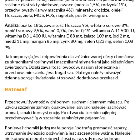
roślinne ekstrakty białkowe, owoce (morela 1,5%, rodzynki 1%),
orzechy, owady (larwy mącznika 4%), minerały, drożdże, oleje i
tłuszcze, zioła, MOS, FOS, nagietek, pestki winogron.
Analiza:
białko 18%, zawartość tłuszczu 9%, włókno surowe 8%,
popiół surowy 9,5%, wapń 0,7%, fosfor 0,4%, witamina A 11 500 IU,
witamina D3 1 400 IU, witamina E 88 mg, żelazo 109 mg, jod 2 mg,
miedź 11 mg, mangan 85 mg, cynk 80 mg, selen 0,23 mg, selen 0,08
mg.
Ta kompozycja jest odpowiednia dla zróżnicowanej diety chomików,
ze składnikami roślinnymi i mącznikami młynarkami jako składnikiem
zwierzęcym. Dzięki zawartości owoców, nasion słonecznika i
orzechów, mieszanka jest bogatsza. Dlatego należy odważyć
dzienną porcję i świadomie stosować dodatkowe przekąski.
Ratować
Przechowuj żywność w chłodnym, suchym i ciemnym miejscu. Po
użyciu szczelnie zamknij opakowanie, aby jak najlepiej zachować
aromat, smak i konsystencję. Po otwarciu torebki najlepiej
przechowywać ją w szczelnie zamkniętym pojemniku.
Ponieważ chomiki jedzą małe porcje i potrafią gromadzić zapasy,
utrzymanie świeżości pożywienia jest szczególnie ważne. Najlepiej
nie kupować niepotrzebnych ilości na raz, gdy masz jednego