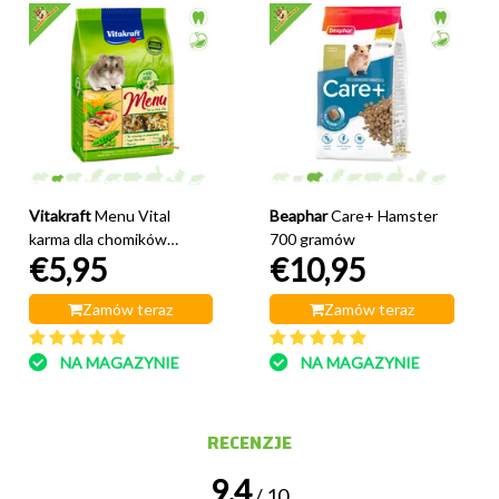
Vitakraft
Menu Vital
Beaphar
Care+ Hamster
karma dla chomików
700 gramów
€5,95
€10,95
miniaturowych 400
gramów
Zamów teraz
Zamów teraz
NA MAGAZYNIE
NA MAGAZYNIE
RECENZJE
9.4
/ 10