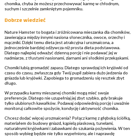
chomika, chyba że możesz przechowywać karmę w chłodnym,
suchym i szczelnie zamkniętym pojemniku.
Dobrze wiedzieć
Nature Hamster to bogata i zróżnicowana mieszanka dla chomików,
zawierająca między innymi nasiona słonecznika, owoce, orzechy i
mączniki. Dzięki temu dieta jest atrakcyjna i urozmaicona, a
jednocześnie bardziej odżywcza niż prosta dieta podstawowa.
Dlatego najlepiej odważyć dzienną porcję i nie podawać jej w
nadmiarze, z tłustymi nasionami, ziarnami ani słodkimi przekąskami.
Chomiki lubią gromadzić zapasy. Dlatego sprawdzaj ich kryjówki od
czasu do czasu, zwłaszcza gdy Twój pupil zabiera dużo jedzenia do
gniazda lub kryjówki. Zapobiega to gromadzeniu się resztek zbyt
długo.
W przypadku karmy mieszanej chomiki mogą mieć swoje
preferencje. Dlatego nie uzupełniaj jej zbyt szybko, gdy brakuje
tylko ulubionych kawałków. Podawaj odpowiednią porcję i uważnie
monitoruj całkowite spożycie, kondycję i aktywność chomika.
Chcesz dodać więcej urozmaicenia? Połącz karmę z głęboką ściółką,
materiałem do budowy gniazd, kąpielą piaskową, tunelami,
naturalnymi kryjówkami i zabawkami do szukania pożywienia. W ten
sposób wybieg będzie nie tylko wypełniony, ale i naprawdę