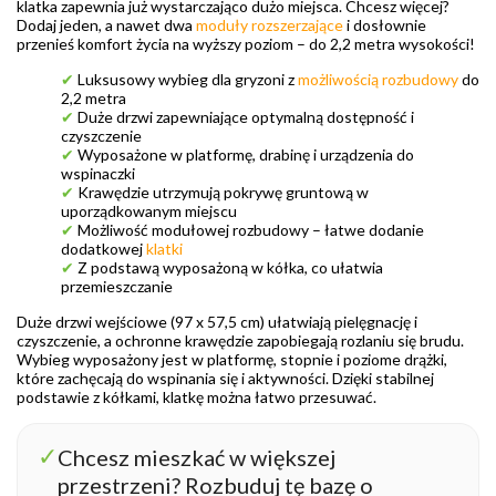
klatka zapewnia już wystarczająco dużo miejsca. Chcesz więcej?
Dodaj jeden, a nawet dwa
moduły rozszerzające
i dosłownie
przenieś komfort życia na wyższy poziom – do 2,2 metra wysokości!
✔
Luksusowy wybieg dla gryzoni z
możliwością rozbudowy
do
2,2 metra
✔
Duże drzwi zapewniające optymalną dostępność i
czyszczenie
✔
Wyposażone w platformę, drabinę i urządzenia do
wspinaczki
✔
Krawędzie utrzymują pokrywę gruntową w
uporządkowanym miejscu
✔
Możliwość modułowej rozbudowy – łatwe dodanie
dodatkowej
klatki
✔
Z podstawą wyposażoną w kółka, co ułatwia
przemieszczanie
Duże drzwi wejściowe (97 x 57,5 cm) ułatwiają pielęgnację i
czyszczenie, a ochronne krawędzie zapobiegają rozlaniu się brudu.
Wybieg wyposażony jest w platformę, stopnie i poziome drążki,
które zachęcają do wspinania się i aktywności. Dzięki stabilnej
podstawie z kółkami, klatkę można łatwo przesuwać.
✓
Chcesz mieszkać w większej
przestrzeni? Rozbuduj tę bazę o