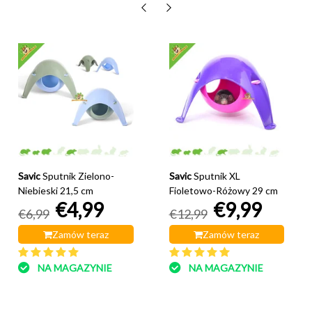
Savic
Sputnik Zielono-
Savic
Sputnik XL
Niebieski 21,5 cm
Fioletowo-Różowy 29 cm
€4,99
€9,99
€6,99
€12,99
Zamów teraz
Zamów teraz
NA MAGAZYNIE
NA MAGAZYNIE