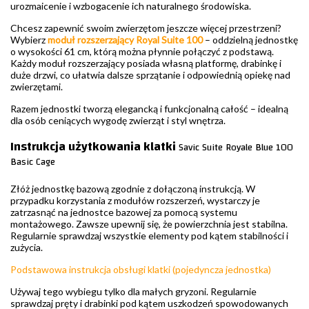
urozmaicenie i wzbogacenie ich naturalnego środowiska.
Chcesz zapewnić swoim zwierzętom jeszcze więcej przestrzeni?
Wybierz
moduł rozszerzający Royal Suite 100
– oddzielną jednostkę
o wysokości 61 cm, którą można płynnie połączyć z podstawą.
Każdy moduł rozszerzający posiada własną platformę, drabinkę i
duże drzwi, co ułatwia dalsze sprzątanie i odpowiednią opiekę nad
zwierzętami.
Razem jednostki tworzą elegancką i funkcjonalną całość – idealną
dla osób ceniących wygodę zwierząt i styl wnętrza.
Instrukcja użytkowania klatki
Savic Suite Royale Blue 100
Basic Cage
Złóż jednostkę bazową zgodnie z dołączoną instrukcją. W
przypadku korzystania z modułów rozszerzeń, wystarczy je
zatrzasnąć na jednostce bazowej za pomocą systemu
montażowego. Zawsze upewnij się, że powierzchnia jest stabilna.
Regularnie sprawdzaj wszystkie elementy pod kątem stabilności i
zużycia.
Podstawowa instrukcja obsługi klatki (pojedyncza jednostka)
Używaj tego wybiegu tylko dla małych gryzoni. Regularnie
sprawdzaj pręty i drabinki pod kątem uszkodzeń spowodowanych