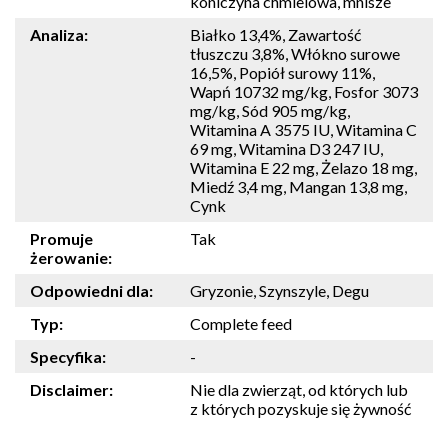
koniczyna chmielowa, mnisze
Analiza:
Białko 13,4%, Zawartość
tłuszczu 3,8%, Włókno surowe
16,5%, Popiół surowy 11%,
Wapń 10732 mg/kg, Fosfor 3073
mg/kg, Sód 905 mg/kg,
Witamina A 3575 IU, Witamina C
69 mg, Witamina D3 247 IU,
Witamina E 22 mg, Żelazo 18 mg,
Miedź 3,4 mg, Mangan 13,8 mg,
Cynk
Promuje
Tak
żerowanie:
Odpowiedni dla:
Gryzonie, Szynszyle, Degu
Typ:
Complete feed
Specyfika:
-
Disclaimer:
Nie dla zwierząt, od których lub
z których pozyskuje się żywność