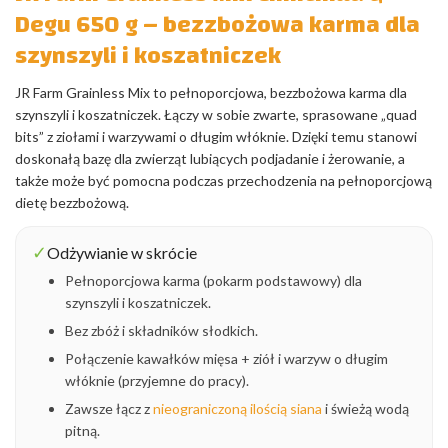
Degu 650 g – bezzbożowa karma dla
szynszyli i koszatniczek
JR Farm Grainless Mix to pełnoporcjowa, bezzbożowa karma dla
szynszyli i koszatniczek. Łączy w sobie zwarte, sprasowane „quad
bits” z ziołami i warzywami o długim włóknie. Dzięki temu stanowi
doskonałą bazę dla zwierząt lubiących podjadanie i żerowanie, a
także może być pomocna podczas przechodzenia na pełnoporcjową
dietę bezzbożową.
✓
Odżywianie w skrócie
Pełnoporcjowa karma (pokarm podstawowy) dla
szynszyli i koszatniczek.
Bez zbóż i składników słodkich.
Połączenie kawałków mięsa + ziół i warzyw o długim
włóknie (przyjemne do pracy).
Zawsze łącz z
nieograniczoną ilością siana
i świeżą wodą
pitną.