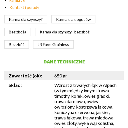
Farma JR
Kontakt i porady
Karma dla szynszyli
Karma dla degusów
Bez zboża
Karma dla szynszyli bez zbóż
Bez zbóż
JR Farm Grainless
DANE TECHNICZNE
Zawartość (ok):
650 gr
Skład:
Wzrost z trwałych łąk w Alpach
(w tym między innymi trawa
timothy, kołek, owies gładki,
trawa darniowa, owies
owłosiony, kostrzewa łąkowa,
koniczyna czerwona, jaskier,
trawa łąkowa, trawa miodowa,
owies złoty, wyka wąskolistna,