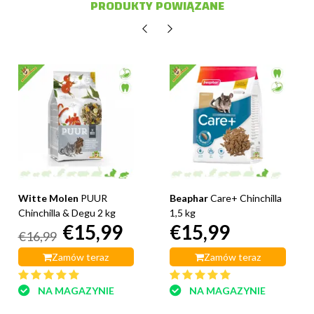
PRODUKTY POWIĄZANE
Witte Molen
PUUR
Beaphar
Care+ Chinchilla
Chinchilla & Degu 2 kg
1,5 kg
€15,99
€15,99
€16,99
Zamów teraz
Zamów teraz
NA MAGAZYNIE
NA MAGAZYNIE