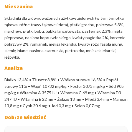
Mieszanina
Składniki dla zrównoważonych użytków zielonych (w tym tymotka
łąkowa, różne trawy łąkowe i zioła), płatki grochu, pokrzywa 5,3%,
marchew, płatki bobu, babka lancetowata, pasternak 2,3%, mięta
pieprzowa, nasiona kopru włoskiego, kwiaty nagietka 2%, korzenie
pokrzywy 2%, rumianek, melisa lekarska, kwiaty róży, fasola mung,
siemię lniane, nasiona czarnuszki, pietruszka, mniszek lekarski,
jeżówka.
Analiza
Białko 13,4% • Tłuszcz 3,8% • Włókno surowe 16,5% • Popiół
surowy 11% • Wapń 10732 mg/kg • Fosfor 3073 mg/kg • Sód 905
mg/kg • Witamina A 3575 IU • Witamina C 69 mg • Witamina D3
247 IU • Witamina E 22 mg • Żelazo 18 mg • Miedź 3,4 mg • Mangan
13,8 mg • Cynk 20,6 mg • Jod 0,3 mg • Selen 0,07 mg
Dobrze wiedzieć