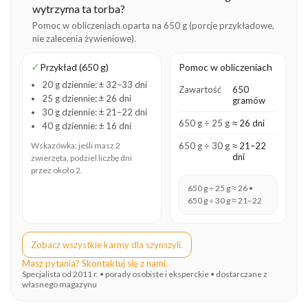
wytrzyma ta torba?
Pomoc w obliczeniach oparta na 650 g (porcje przykładowe,
nie zalecenia żywieniowe).
✓
Przykład (650 g)
Pomoc w obliczeniach
20 g dziennie: ± 32–33 dni
Zawartość
650
25 g dziennie: ± 26 dni
gramów
30 g dziennie: ± 21–22 dni
650 g ÷ 25 g
≈ 26 dni
40 g dziennie: ± 16 dni
Wskazówka: jeśli masz 2
650 g ÷ 30 g
≈ 21–22
dni
zwierzęta, podziel liczbę dni
przez około 2.
650 g ÷ 25 g ≈ 26 •
650 g ÷ 30 g ≈ 21–22
Zobacz wszystkie karmy dla szynszyli.
Masz pytania? Skontaktuj się z nami.
Specjalista od 2011 r. • porady osobiste i eksperckie • dostarczane z
własnego magazynu