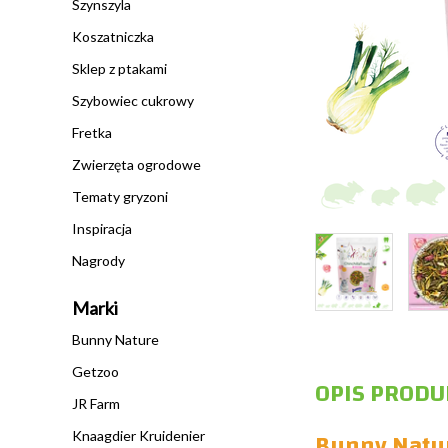
Szynszyla
Koszatniczka
Sklep z ptakami
Szybowiec cukrowy
Fretka
Zwierzęta ogrodowe
Tematy gryzoni
Inspiracja
Nagrody
Marki
Bunny Nature
Getzoo
OPIS PRODU
JR Farm
Bunny Natur
Knaagdier Kruidenier