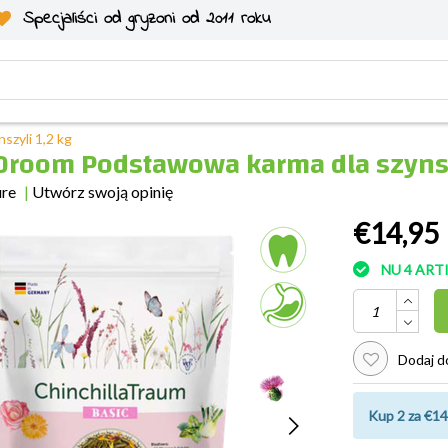
Specjaliści od gryzoni od 2011 roku
szyli 1,2 kg
aDroom Podstawowa karma dla szynsz
ure
|
Utwórz swoją opinię
€14,95
NU 4 AR
Dodaj do
Kup 2 za €14