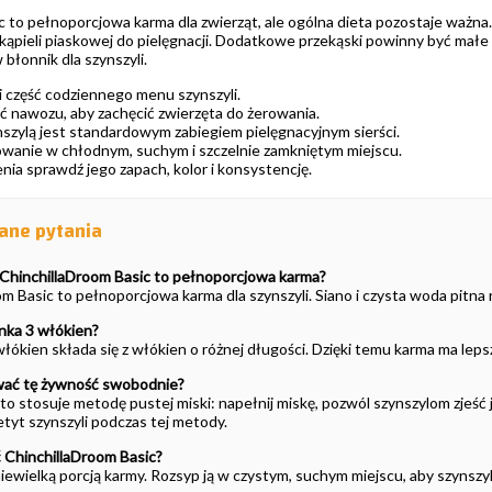
c to pełnoporcjowa karma dla zwierząt, ale ogólna dieta pozostaje ważna
 kąpieli piaskowej do pielęgnacji. Dodatkowe przekąski powinny być małe
błonnik dla szynszyli.
 część codziennego menu szynszyli.
ść nawozu, aby zachęcić zwierzęta do żerowania.
nszylą jest standardowym zabiegiem pielęgnacyjnym sierści.
anie w chłodnym, suchym i szczelnie zamkniętym miejscu.
ia sprawdź jego zapach, kolor i konsystencję.
ane pytania
ChinchillaDroom Basic to pełnoporcjowa karma?
om Basic to pełnoporcjowa karma dla szynszyli. Siano i czysta woda pitna 
nka 3 włókien?
ókien składa się z włókien o różnej długości. Dzięki temu karma ma lepszą
wać tę żywność swobodnie?
o stosuje metodę pustej miski: napełnij miskę, pozwól szynszylom zjeść j
etyt szynszyli podczas tej metody.
 ChinchillaDroom Basic?
 niewielką porcją karmy. Rozsyp ją w czystym, suchym miejscu, aby szynszy