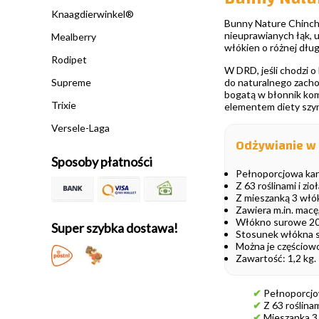
Knaagdierwinkel®
Bunny Nature Chinchil
nieuprawianych łąk, 
Mealberry
włókien o różnej dług
Rodipet
W DRD, jeśli chodzi o
Supreme
do naturalnego zachow
bogatą w błonnik kom
Trixie
elementem diety szyn
Versele-Laga
Odżywianie w 
Sposoby płatności
Pełnoporcjowa karm
Z 63 roślinami i zi
Z mieszanką 3 włóki
Zawiera m.in. macę
Włókno surowe 20%
Super szybka dostawa!
Stosunek włókna s
Można je częściow
Zawartość: 1,2 kg.
✔
Pełnoporcjow
✔
Z 63 roślinam
✔
Mieszanka 3 