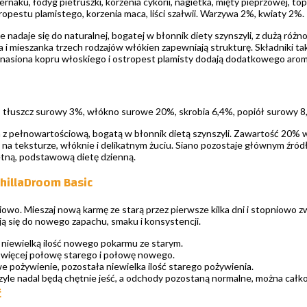
rnaku, łodyg pietruszki, korzenia cykorii, nagietka, mięty pieprzowej, top
opestu plamistego, korzenia maca, liści szałwii. Warzywa 2%, kwiaty 2%.
e nadaje się do naturalnej, bogatej w błonnik diety szynszyli, z dużą różn
a i mieszanka trzech rodzajów włókien zapewniają strukturę. Składniki ta
 nasiona kopru włoskiego i ostropest plamisty dodają dodatkowego aroma
 tłuszcz surowy 3%, włókno surowe 20%, skrobia 6,4%, popiół surowy 8
na z pełnowartościową, bogatą w błonnik dietą szynszyli. Zawartość 20%
ę na teksturze, włóknie i delikatnym żuciu. Siano pozostaje głównym ź
tną, podstawową dietę dzienną.
chillaDroom Basic
owo. Mieszaj nową karmę ze starą przez pierwsze kilka dni i stopniowo z
ją się do nowego zapachu, smaku i konsystencji.
 niewielką ilość nowego pokarmu ze starym.
j więcej połowę starego i połowę nowego.
e pożywienie, pozostała niewielka ilość starego pożywienia.
yle nadal będą chętnie jeść, a odchody pozostaną normalne, można całko
ć