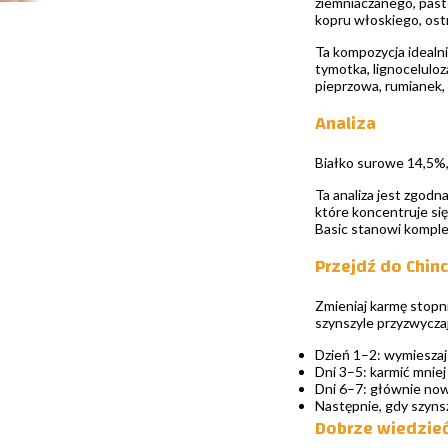
ziemniaczanego, paste
kopru włoskiego, ostr
Ta kompozycja idealni
tymotka, lignoceluloz
pieprzowa, rumianek,
Analiza
Białko surowe 14,5%,
Ta analiza jest zgod
które koncentruje si
Basic stanowi komple
Przejdź do Chin
Zmieniaj karmę stopni
szynszyle przyzwycza
Dzień 1–2: wymieszaj
Dni 3–5: karmić mnie
Dni 6–7: głównie now
Następnie, gdy szynsz
Dobrze wiedzie