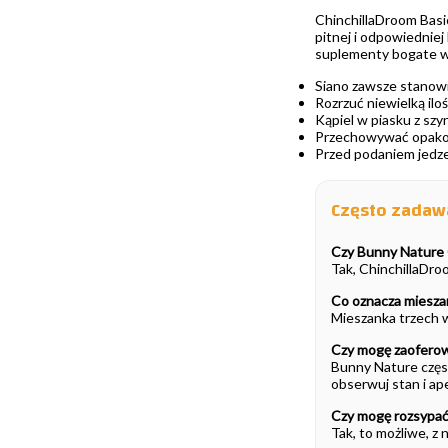
ChinchillaDroom Basi
pitnej i odpowiedniej
suplementy bogate w 
Siano zawsze stanowi
Rozrzuć niewielką ilo
Kąpiel w piasku z szy
Przechowywać opakow
Przed podaniem jedzen
Często zadaw
Czy Bunny Nature 
Tak, ChinchillaDro
Co oznacza miesza
Mieszanka trzech wł
Czy mogę zaofero
Bunny Nature częst
obserwuj stan i ap
Czy mogę rozsypać
Tak, to możliwe, z