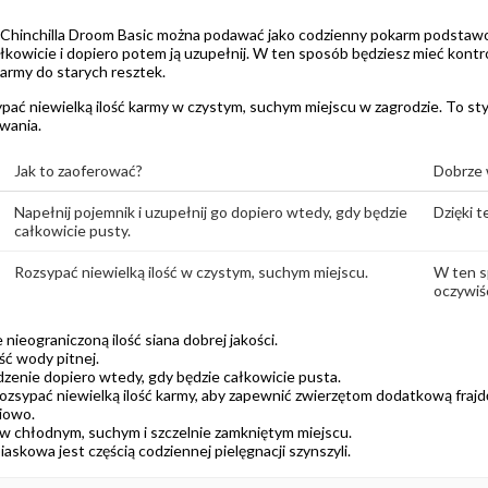
hinchilla Droom Basic można podawać jako codzienny pokarm podstawow
ałkowicie i dopiero potem ją uzupełnij. W ten sposób będziesz mieć kontr
rmy do starych resztek.
pać niewielką ilość karmy w czystym, suchym miejscu w zagrodzie. To st
wania.
Jak to zaoferować?
Dobrze 
Napełnij pojemnik i uzupełnij go dopiero wtedy, gdy będzie
Dzięki t
całkowicie pusty.
Rozsypać niewielką ilość w czystym, suchym miejscu.
W ten s
oczywiśc
 nieograniczoną ilość siana dobrej jakości.
ść wody pitnej.
dzenie dopiero wtedy, gdy będzie całkowicie pusta.
ozsypać niewielką ilość karmy, aby zapewnić zwierzętom dodatkową frajd
iowo.
 chłodnym, suchym i szczelnie zamkniętym miejscu.
askowa jest częścią codziennej pielęgnacji szynszyli.