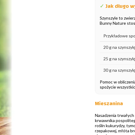
✓
Jak długo w
Szynszyle to zwier
Bunny Nature stosu
Przykładowe spo
20 g na szynszyl
25 g na szynszyl
30 g na szynszyl
Pomoc w obliczenia
spożycie wszystkic
Mieszanina
Nasadzenia trwałych u
krwawnika pospolitego
roślin kukurydzy, tym
rzepakowej, młóta br