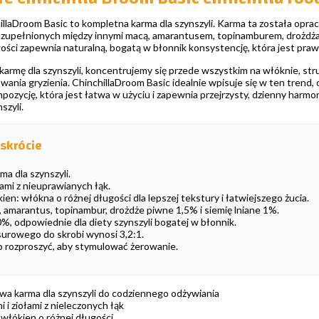
laDroom Basic to kompletna karma dla szynszyli. Karma ta została opracow
uzupełnionych między innymi macą, amarantusem, topinamburem, drożdżam
ości zapewnia naturalną, bogatą w błonnik konsystencję, która jest prawd
 karmę dla szynszyli, koncentrujemy się przede wszystkim na włóknie, st
ania gryzienia. ChinchillaDroom Basic idealnie wpisuje się w ten trend,
pozycję, która jest łatwa w użyciu i zapewnia przejrzysty, dzienny har
szyli.
skrócie
a dla szynszyli.
ołami z nieuprawianych łąk.
en: włókna o różnej długości dla lepszej tekstury i łatwiejszego żucia.
, amarantus, topinambur, drożdże piwne 1,5% i siemię lniane 1%.
, odpowiednie dla diety szynszyli bogatej w błonnik.
urowego do skrobi wynosi 3,2:1.
o rozproszyć, aby stymulować żerowanie.
a karma dla szynszyli do codziennego odżywiania
i i ziołami z nieleczonych łąk
włókien o różnej długości