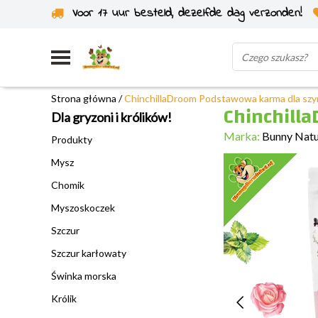
Voor 17 uur besteld, dezelfde dag verzonden!
Wysyłka z własnego magazynu
Strona główna
/
ChinchillaDroom Podstawowa karma dla szyn
Chinchill
Dla gryzoni i królików!
Marka:
Bunny Nat
Produkty
Mysz
Chomik
Myszoskoczek
Szczur
Szczur karłowaty
Świnka morska
Królik