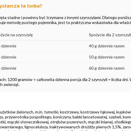
ystarcza ta torba?
zęta stadne i powinny być trzymane z innymi szynszylami. Dlatego poniższ
je metodę pustego pojemnika, jest to praktyczna wskazówka dla właścici
życie na szynszylę
Spożycie dla 2 szynszyli
ę dziennie
40 g dziennie razem
ę dziennie
50 g dziennie razem
ę dziennie
60 g dziennie razem
ch: 1200 gramów ÷ całkowita dzienna porcja dla 2 szynszyli = liczba dni. 
h zwierząt.
żytków zielonych, m.in. tymotki, kostrzewy, kostrzewy łąkowej, kupkówk
, przywrotnika pospolitego, koniczyny, babki lancetowatej, szałwii, komo
otki, mączki słonecznikowej, otrębów pszennych, mączki lnianej, słodkieg
owarnianego, lignocelulozy, inaktywowanych drożdży piwnych 1,5%, zarod