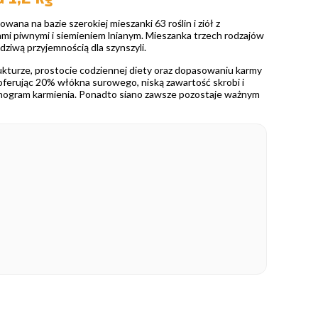
ana na bazie szerokiej mieszanki 63 roślin i ziół z
i piwnymi i siemieniem lnianym. Mieszanka trzech rodzajów
ziwą przyjemnością dla szynszyli.
rukturze, prostocie codziennej diety oraz dopasowaniu karmy
 oferując 20% włókna surowego, niską zawartość skrobi i
monogram karmienia. Ponadto siano zawsze pozostaje ważnym