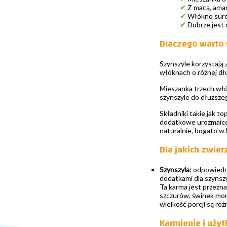
✔
Z macą, amar
✔
Włókno surow
✔
Dobrze jest 
Dlaczego warto 
Szynszyle korzystają 
włóknach o różnej dłu
Mieszanka trzech włó
szynszyle do dłuższeg
Składniki takie jak t
dodatkowe urozmaicen
naturalnie, bogato w 
Dla jakich zwie
Szynszyla:
odpowiednia
dodatkami dla szynszy
Ta karma jest przezn
szczurów, świnek mors
wielkość porcji są róż
Karmienie i uży