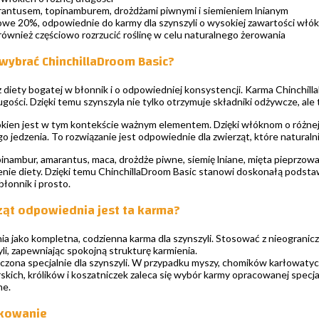
antusem, topinamburem, drożdżami piwnymi i siemieniem lnianym
e 20%, odpowiednie do karmy dla szynszyli o wysokiej zawartości włó
również częściowo rozrzucić roślinę w celu naturalnego żerowania
wybrać ChinchillaDroom Basic?
z diety bogatej w błonnik i o odpowiedniej konsystencji. Karma Chinchilla
gości. Dzięki temu szynszyla nie tylko otrzymuje składniki odżywcze, ale 
kien jest w tym kontekście ważnym elementem. Dzięki włóknom o różnej 
o jedzenia. To rozwiązanie jest odpowiednie dla zwierząt, które naturalni
opinambur, amarantus, maca, drożdże piwne, siemię lniane, mięta pieprzow
ie diety. Dzięki temu ChinchillaDroom Basic stanowi doskonałą podstawę 
błonnik i prosto.
rząt odpowiednia jest ta karma?
 jako kompletna, codzienna karma dla szynszyli. Stosować z nieograniczo
li, zapewniając spokojną strukturę karmienia.
aczona specjalnie dla szynszyli. W przypadku myszy, chomików karłowat
kich, królików i koszatniczek zaleca się wybór karmy opracowanej specj
ne.
tkowanie