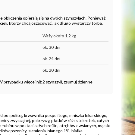
e obliczenia opierają się na dwóch szynszylach. Ponieważ
eli, którzy chcą oszacować, jak długo wystarczy torba.
Waży około 1,2 kg
ok. 30 dni
ok. 24 dni
ok. 20 dni
W przypadku więcej niż 2 szynszyli, zsumuj dzienne
i pospolitej, krwawnika pospolitego, mniszka lekarskiego,
nicy zwyczajnej, pokrzywy, płatków róż i stokrotek, całych
o łubinu w postaci całych roślin, otrębów owsianych, mączki
ków pszenicy, siemienia lnianego 1%, białka