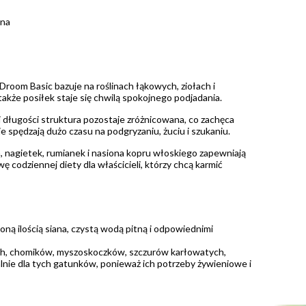
kna
Droom Basic bazuje na roślinach łąkowych, ziołach i
także posiłek staje się chwilą spokojnego podjadania.
długości struktura pozostaje zróżnicowana, co zachęca
e spędzają dużo czasu na podgryzaniu, żuciu i szukaniu.
a, nagietek, rumianek i nasiona kopru włoskiego zapewniają
codziennej diety dla właścicieli, którzy chcą karmić
ną ilością siana, czystą wodą pitną i odpowiednimi
ych, chomików, myszoskoczków, szczurów karłowatych,
alnie dla tych gatunków, ponieważ ich potrzeby żywieniowe i