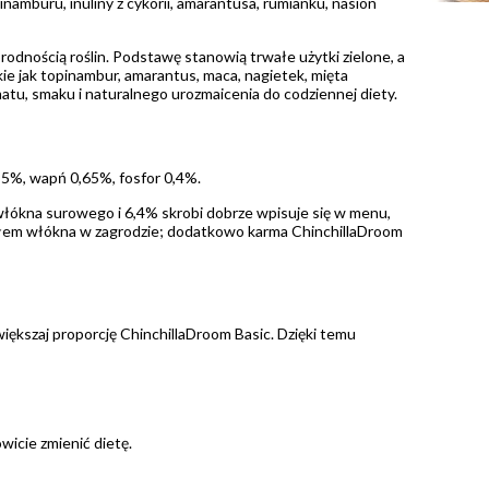
inamburu, inuliny z cykorii, amarantusa, rumianku, nasion
orodnością roślin. Podstawę stanowią trwałe użytki zielone, a
kie jak topinambur, amarantus, maca, nagietek, mięta
tu, smaku i naturalnego urozmaicenia do codziennej diety.
,5%, wapń 0,65%, fosfor 0,4%.
 włókna surowego i 6,4% skrobi dobrze wpisuje się w menu,
ródłem włókna w zagrodzie; dodatkowo karma ChinchillaDroom
większaj proporcję ChinchillaDroom Basic. Dzięki temu
wicie zmienić dietę.