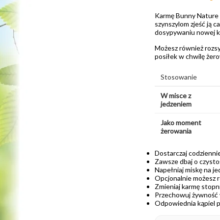
Karmę Bunny Nature C
szynszylom zjeść ją c
dosypywaniu nowej ka
Możesz również rozsy
posiłek w chwilę żero
Stosowanie
W misce z
jedzeniem
Jako moment
żerowania
Dostarczaj codziennie
Zawsze dbaj o czysto
Napełniaj miskę na je
Opcjonalnie możesz r
Zmieniaj karmę stopn
Przechowuj żywność w
Odpowiednia kąpiel pi