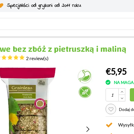
Specjaliści od gryzoni od 2011 roku
owe bez zbóż z pietruszką i maliną
2 review(s)
€5,95
NA MAGA
Dodaj do
Wysyłk