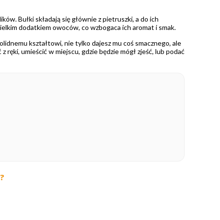
ków. Bułki składają się głównie z pietruszki, a do ich
iewielkim dodatkiem owoców, co wzbogaca ich aromat i smak.
olidnemu kształtowi, nie tylko dajesz mu coś smacznego, ale
 ręki, umieścić w miejscu, gdzie będzie mógł zjeść, lub podać
y?