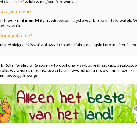
eni dla szczurów lub w miejscu żerowania.
 każdym razem?
ziołowe z umiarem. Małym zwierzętom często wystarcza mały kawałek. W
odgryzania.
ienne jedzenie?
 uzupełniająca. Używaj ziołowych roladek jako przekąski i urozmaicenia co
rb Rolls Parsley & Raspberry to doskonały wybór, jeśli szukasz bezzboż
rolki, wyrazistej, pietruszkowej bazie i wygodnemu dozowaniu, możesz n
mu coś wyjątkowego.