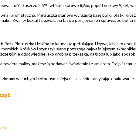
, zawartość tłuszczu 2,5%, włókno surowe 8,6%, popiół surowy 9,5%, wa
wna i aromatyczna. Pietruszka stanowi wyrazistą bazę bułki, płatki grosz
 smaku. Zwarty kształt pozwala na łatwe porcjowanie i sprawia, że bułka 
ć
b Rolls Pietruszka i Malina to karma uzupełniająca. Używaj ich jako dod
k morskich, królików i szynszyli siano pozostaje najważniejszym składni
 szczególnie odpowiednie jako drobna przekąska, nagroda lub jako sposób
a zawiera maliny, możesz ją podawać świadomie i z umiarem. Dzięki temu 
z ziołami w suchym i chłodnym miejscu, szczelnie zamykając opakowanie.
ączyć
rują