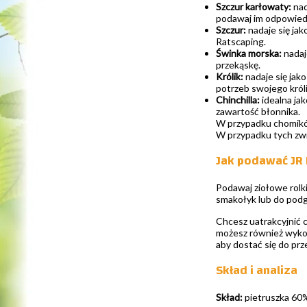
Szczur karłowaty:
nad
podawaj im odpowiedn
Szczur:
nadaje się jak
Ratscaping.
Świnka morska:
nadaj
przekąskę.
Królik:
nadaje się jak
potrzeb swojego króli
Chinchilla:
idealna ja
zawartość błonnika.
W przypadku chomików
W przypadku tych zwi
Jak podawać JR 
Podawaj ziołowe rolk
smakołyk lub do podg
Chcesz uatrakcyjnić 
możesz również wykor
aby dostać się do prz
Skład i analiza
Skład:
pietruszka 60%,