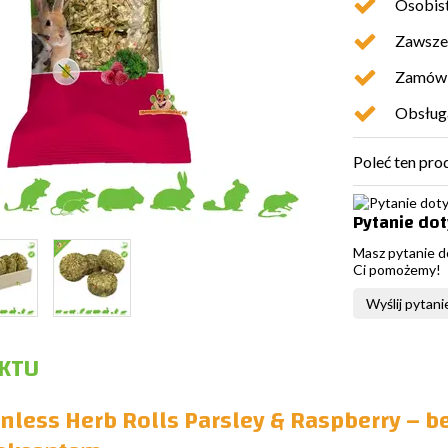
Osobist
Zawsze 
Zamówio
Obsługa
Poleć ten pro
Pytanie do
Masz pytanie d
Ci pomożemy!
Wyślij pytani
KTU
inless Herb Rolls Parsley & Raspberry – b