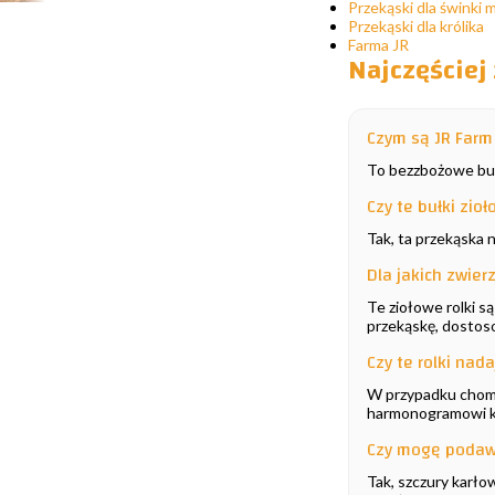
Przekąski dla świnki 
Przekąski dla królika
Farma JR
Najczęściej
Czym są JR Farm 
To bezzbożowe bułe
Czy te bułki zio
Tak, ta przekąska n
Dla jakich zwier
Te ziołowe rolki s
przekąskę, dostoso
Czy te rolki na
W przypadku chomi
harmonogramowi k
Czy mogę podaw
Tak, szczury karło