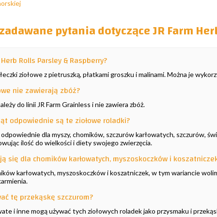
morskiej
 zadawane pytania dotyczące JR Farm Herb
Herb Rolls Parsley & Raspberry?
czki ziołowe z pietruszką, płatkami groszku i malinami. Można je wykorzy
łowe nie zawierają zbóż?
ależy do linii JR Farm Grainless i nie zawiera zbóż.
ząt odpowiednie są te ziołowe roladki?
ą odpowiednie dla myszy, chomików, szczurów karłowatych, szczurów, świne
wując ilość do wielkości i diety swojego zwierzęcia.
dają się dla chomików karłowatych, myszoskoczków i koszatnicze
ków karłowatych, myszoskoczków i koszatniczek, w tym wariancie wolimy 
armienia.
ać tę przekąskę szczurom?
wate i inne mogą używać tych ziołowych roladek jako przysmaku i przeką