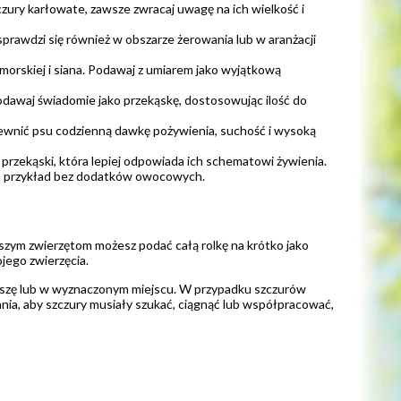
zury karłowate, zawsze zwracaj uwagę na ich wielkość i
 sprawdzi się również w obszarze żerowania lub w aranżacji
 morskiej i siana. Podawaj z umiarem jako wyjątkową
odawaj świadomie jako przekąskę, dostosowując ilość do
pewnić psu codzienną dawkę pożywienia, suchość i wysoką
rzekąski, która lepiej odpowiada ich schematowi żywienia.
 na przykład bez dodatków owocowych.
zym zwierzętom możesz podać całą rolkę na krótko jako
jego zwierzęcia.
 paszę lub w wyznaczonym miejscu. W przypadku szczurów
ia, aby szczury musiały szukać, ciągnąć lub współpracować,