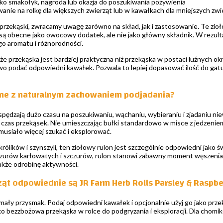
ko smakołyk, nagroda lub okazja do poszukiwania pożywienia
nie na rolkę dla większych zwierząt lub w kawałkach dla mniejszych zwi
 przekąski, zwracamy uwagę zarówno na skład, jak i zastosowanie. Te zioł
 są obecne jako owocowy dodatek, ale nie jako główny składnik. W rezult
o aromatu i różnorodności.
, że przekąska jest bardziej praktyczna niż przekąska w postaci luźnych 
o podać odpowiedni kawałek. Pozwala to lepiej dopasować ilość do gatun
dne z naturalnym zachowaniem podjadania?
pędzają dużo czasu na poszukiwaniu, wąchaniu, wybieraniu i zjadaniu niewi
 czas przekąsek. Nie umieszczając bułki standardowo w misce z jedzeniem
 musiało więcej szukać i eksplorować.
królików i szynszyli, ten ziołowy rulon jest szczególnie odpowiedni jak
zurów karłowatych i szczurów, rulon stanowi zabawny moment węszenia, 
także odrobinę aktywności.
ząt odpowiednie są JR Farm Herb Rolls Parsley & Raspbe
 mały przysmak. Podaj odpowiedni kawałek i opcjonalnie użyj go jako prze
ko bezzbożowa przekąska w rolce do podgryzania i eksploracji. Dla chomikó