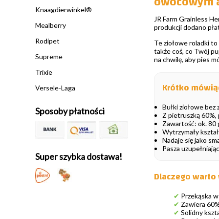
owocowym 
Knaagdierwinkel®
JR Farm Grainless Herb
Mealberry
produkcji dodano płat
Rodipet
Te ziołowe roladki to
także coś, co Twój pu
Supreme
na chwilę, aby pies mó
Trixie
Krótko mówią
Versele-Laga
Bułki ziołowe bez z
Sposoby płatności
Z pietruszką 60%, 
Zawartość: ok. 80 
Wytrzymały kształt
Nadaje się jako sm
Pasza uzupełniając
Super szybka dostawa!
Dlaczego warto w
✔
Przekąska w 
✔
Zawiera 60% 
✔
Solidny kszt