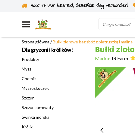
Voor 17 uur besteld, dezelfde dag verzonden!
Wysyłka z własnego magazynu
Strona główna
/
Bułki ziołowe bez zbóż z pietruszką i maliną
Bułki zioł
Dla gryzoni i królików!
Marka:
JR Farm
Produkty
Mysz
Chomik
Myszoskoczek
Szczur
Szczur karłowaty
Świnka morska
Królik