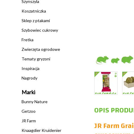
Szynszyla
Koszatniczka
Sklep z ptakami
Szybowiec cukrowy
Fretka
Zwierzęta ogrodowe
Tematy gryzoni
Inspiracja
Nagrody
Marki
Bunny Nature
OPIS PRODU
Getzoo
JR Farm
JR Farm Gra
Knaagdier Kruidenier