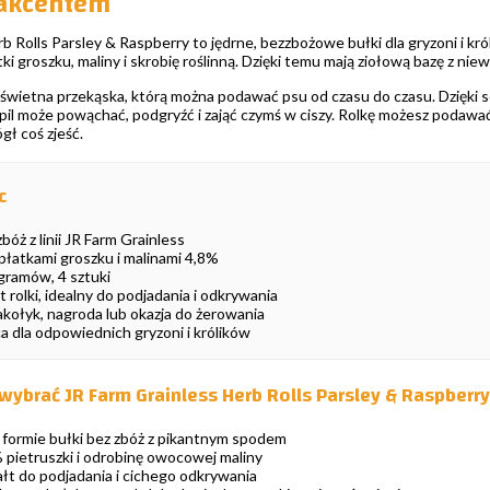
akcentem
 Rolls Parsley & Raspberry to jędrne, bezzbożowe bułki dla gryzoni i króli
ki groszku, maliny i skrobię roślinną. Dzięki temu mają ziołową bazę z n
 świetna przekąska, którą można podawać psu od czasu do czasu. Dzięki s
pil może powąchać, podgryźć i zająć czymś w ciszy. Rolkę możesz podawać z
gł coś zjeść.
c
bóż z linii JR Farm Grainless
płatkami groszku i malinami 4,8%
gramów, 4 sztuki
 rolki, idealny do podjadania i odkrywania
akołyk, nagroda lub okazja do żerowania
a dla odpowiednich gryzoni i królików
ybrać JR Farm Grainless Herb Rolls Parsley & Raspberr
formie bułki bez zbóż z pikantnym spodem
pietruszki i odrobinę owocowej maliny
ałt do podjadania i cichego odkrywania