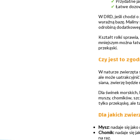
✔
Przydatne ja
✔
Łatwe dozowa
W DRD, jeśli chodzi o
wyraźną bazę. Maliny
odrobiną dodatkoweg
Kształt rolki sprawia
mniejszym można łatw
przekąski.
Czy jest to zgo
W naturze zwierzęta s
ale może uatrakcyjnić
siana, zwierzę będzie
Dla świnek morskich, 
myszy, chomików, szc
tylko przekąskę, ale 
Dla jakich zwier
Mysz:
nadaje się jako
Chomik:
nadaje się ja
na raz.