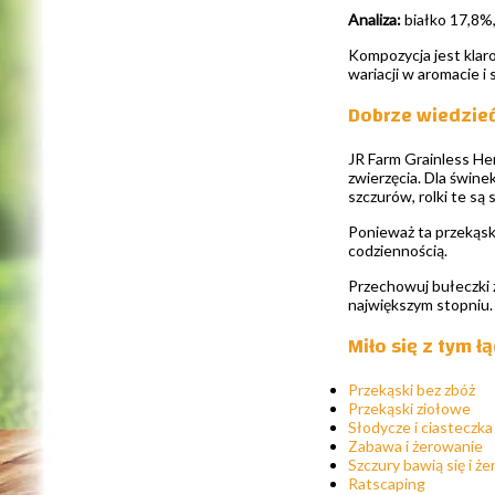
Analiza:
białko 17,8%
Kompozycja jest klaro
wariacji w aromacie i
Dobrze wiedzie
JR Farm Grainless Her
zwierzęcia. Dla świne
szczurów, rolki te są
Ponieważ ta przekąsk
codziennością.
Przechowuj bułeczki 
największym stopniu.
Miło się z tym ł
Przekąski bez zbóż
Przekąski ziołowe
Słodycze i ciasteczka
Zabawa i żerowanie
Szczury bawią się i że
Ratscaping