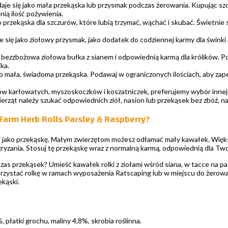
aje się jako mała przekąska lub przysmak podczas żerowania. Kupując szc
ią ilość pożywienia.
o przekąska dla szczurów, które lubią trzymać, wąchać i skubać. Świetnie
e się jako ziołowy przysmak, jako dodatek do codziennej karmy dla świnki
o bezzbożowa ziołowa bułka z sianem i odpowiednią karmą dla królików. P
ka.
ko mała, świadoma przekąska. Podawaj w ograniczonych ilościach, aby za
 karłowatych, myszoskoczków i koszatniczek, preferujemy wybór innej p
erząt należy szukać odpowiednich ziół, nasion lub przekąsek bez zbóż,
Farm Herb Rolls Parsley & Raspberry?
i jako przekąskę. Małym zwierzętom możesz odłamać mały kawałek. Więks
ryzania. Stosuj tę przekąskę wraz z normalną karmą, odpowiednią dla Two
czas przekąsek? Umieść kawałek rolki z ziołami wśród siana, w tacce na
zystać rolkę w ramach wyposażenia Ratscaping lub w miejscu do żerowan
ekąski.
 płatki grochu, maliny 4,8%, skrobia roślinna.