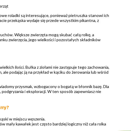
erząt
owe roladki są interesujące, ponieważ pietruszka stanowi ich
acie przekąska wydaje się przede wszystkim pikantna, z
okruchów. Większe zwierzęta mogą skubać całą rolkę, a
ku zwierzęcia, jego wielkości i pozostałych składników
elkich ilości. Bułka z ziołami nie zastępuje tego zachowania,
, ale podając ją na przykład w kąciku do żerowania lub wśród
o świadomy przysmak, wzbogacony o bogatą w błonnik bazę. Dla
podgryzania i eksploracji. W ten sposób zapewniasz nie
rry?
kąski w miejscu węszenia.
w mały kawałek jest często bardziej logiczny niż cała rolka