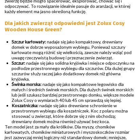
zwierzę będzie mogło spacerować, eksplorować, chować się i
odpoczywać. To rozwiązanie idealnie pasuje do aranżacji, w której
każdy element ma jasno określoną funkcję.
Dla jakich zwierząt odpowiedni jest Zolux Cosy
Wooden House Green?
Szczur karłowaty:
nadaje się jako kompaktowy, drewniany
domek w dobrze wyposażonym wybiegu. Ponieważ szczury
karłowate mogą różnić się wielkością, zawsze należy wziąć pod
uwagę rzeczywistą budowę i przeznaczenie zwierząt.
Szczur:
nadaje się jako solidna kryjówka i miejsce odpoczynku na
podłodze przestronnego wybiegu dla szczurów. Dla dużej grupy
szczurów służy raczej jako dodatkowy domek niż główna
kryjówka.
Świnka morska:
nadaje się jako kompaktowe legowisko dla
małych i średnich świnek morskich. Dla dużych świnek morskich
lub jeśli szukasz bardziej przestronnego domku, większe modele
Zolux Cosy o wymiarach 40 lub 45 cm sprawdzą się lepiej.
Koszatniczka:
nadaje się jako drewniane schronienie w
przestronnym wybiegu dla koszatniczek. Koc z polaru można
stosować u zwierząt, które dobrze się z nim obchodzą;
drewniany domek można również używać bez koca.
Ten model jest za mały dla królików. Dla myszy, chomików
karłowatych, chomików miniaturowych i myszoskoczków rozmiar
jest zazwyczaj mniej logiczny niż standardowy domek; mniejsze,