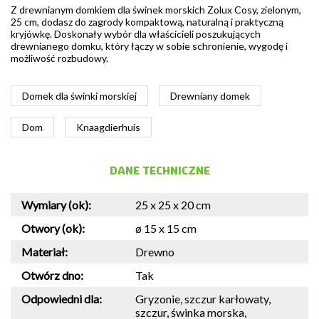
Z drewnianym domkiem dla świnek morskich Zolux Cosy, zielonym,
25 cm, dodasz do zagrody kompaktową, naturalną i praktyczną
kryjówkę. Doskonały wybór dla właścicieli poszukujących
drewnianego domku, który łączy w sobie schronienie, wygodę i
możliwość rozbudowy.
Domek dla świnki morskiej
Drewniany domek
Dom
Knaagdierhuis
DANE TECHNICZNE
Wymiary (ok):
25 x 25 x 20 cm
Otwory (ok):
ø 15 x 15 cm
Materiał:
Drewno
Otwórz dno:
Tak
Odpowiedni dla:
Gryzonie, szczur karłowaty,
szczur, świnka morska,