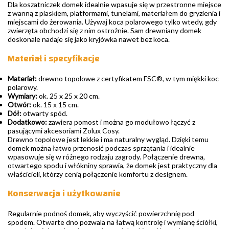
Dla koszatniczek domek idealnie wpasuje się w przestronne miejsce
z wanną z piaskiem, platformami, tunelami, materiałem do gryzienia i
miejscami do żerowania. Używaj koca polarowego tylko wtedy, gdy
zwierzęta obchodzi się z nim ostrożnie. Sam drewniany domek
doskonale nadaje się jako kryjówka nawet bez koca.
Materiał i specyfikacje
Materiał:
drewno topolowe z certyfikatem FSC®, w tym miękki koc
polarowy.
Wymiary:
ok. 25 x 25 x 20 cm.
Otwór:
ok. 15 x 15 cm.
Dół:
otwarty spód.
Dodatkowo:
zawiera pomost i można go modułowo łączyć z
pasującymi akcesoriami Zolux Cosy.
Drewno topolowe jest lekkie i ma naturalny wygląd. Dzięki temu
domek można łatwo przenosić podczas sprzątania i idealnie
wpasowuje się w różnego rodzaju zagrody. Połączenie drewna,
otwartego spodu i włókniny sprawia, że domek jest praktyczny dla
właścicieli, którzy cenią połączenie komfortu z designem.
Konserwacja i użytkowanie
Regularnie podnoś domek, aby wyczyścić powierzchnię pod
spodem. Otwarte dno pozwala na łatwą kontrolę i wymianę ściółki,