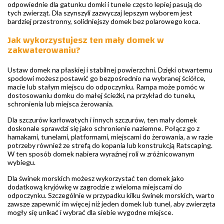
odpowiednie dla gatunku domki i tunele często lepiej pasują do
tych zwierząt. Dla szynszyli zazwyczaj lepszym wyborem jest
bardziej przestronny, solidniejszy domek bez polarowego koca.
Jak wykorzystujesz ten mały domek w
zakwaterowaniu?
Ustaw domek na płaskiej i stabilnej powierzchni. Dzięki otwartemu
spodowi możesz postawić go bezpośrednio na wybranej ściółce,
macie lub stałym miejscu do odpoczynku. Rampa może pomóc w
dostosowaniu domku do małej ścieżki, na przykład do tunelu,
schronienia lub miejsca żerowania.
Dla szczurów karłowatych i innych szczurów, ten mały domek
doskonale sprawdzi się jako schronienie naziemne. Połącz go z
hamakami, tunelami, platformami, miejscami do żerowania, a w razie
potrzeby również ze strefą do kopania lub konstrukcją Ratscaping.
W ten sposób domek nabiera wyraźnej roli w zróżnicowanym
wybiegu.
Dla świnek morskich możesz wykorzystać ten domek jako
dodatkową kryjówkę w zagrodzie z wieloma miejscami do
odpoczynku. Szczególnie w przypadku kilku świnek morskich, warto
zawsze zapewnić im więcej niż jeden domek lub tunel, aby zwierzęta
mogły się unikać i wybrać dla siebie wygodne miejsce.