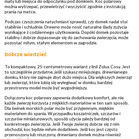
maty lub miejsca do odpoczynku pod domkiem. Koc polarowy
można wytrzepać, przewietrzyć i wyczyścić zgodnie z instrukcją
prania na metce.
Podczas czyszczenia natychmiast sprawdź, czy domek nadal stoi
stabilnie i schludnie. Drewno może nosić naturalne ślady zużycia
wynikające z codziennego użytkowania. Dopóki domek pozostaje
stabilny i dobrze dopasowuje się do zachowania zwierzęcia, może
pozostać miłym, stałym elementem w zagrodzie.
Dobrze wiedzieć
To kompaktowy, 25-centymetrowy wariant z linii Zolux Cosy. Jest
to szczególnie przydatne, jeśli szukasz mniejszego, drewnianego
domku, który nie zajmuje zbyt dużo miejsca. Dla większych zwierząt
lub zwierząt, które lubią się wylegiwać w domku, bardziej
przestronny model może być wygodniejszy.
Dołączony koc polarowy zapewnia dodatkowy komfort, ale nie
każde zwierzę korzysta z miękkich materiałów w ten sam sposób.
Dla świnek morskich polar może być przyjemnym, miękkim
materiałem do spania. W przypadku koszatniczek, szczurów i
szczurów miniaturowych, sposób użycia zależy bardziej od
konkretnego zwierzęcia. Jeśli Twoje zwierzę dobrze się z nim
obchodzi, koc będzie miłym dodatkiem. Jeśli koc jest często
przenoszony lub niszczony, drewniany domek można również