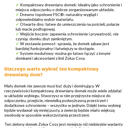
✔
Kompaktowy drewniany domek: idealny jako schronienie i
miejsce odpoczynku o dobrze zorganizowanym układzie.
✔
Drewno topolowe FSC®: naturalny wygląd i
odpowiedzialny wybór materiału.
✔
Otwarte dno: łatwe do umieszczenia na pościeli, polarze
lub macie podłogowej.
✔
Wejście boczne: zapewnia schronienie i prywatność, nie
czyniąc domku zbyt zamkniętym.
✔
W zestawie pomost: sprawia, że domek zabaw jest
bardziej funkcjonalny i łatwiejszy w dostępie.
✔
System modułowy: można go łatwo łączyć z innymi
domkami i akcesoriami z linii Zolux Cosy.
Dlaczego warto wybrać ten kompaktowy
drewniany dom?
Mały domek nie zawsze musi być duży i dominujący. W
rzeczywistości kompaktowy, drewniany domek może wiele zdziałać
w układzie wybiegu. Stworzysz w nim przejrzyste miejsce do
odpoczynku, przejście, niewielką podwyższoną przestrzeń i
dodatkowe schronienie – wszystko w jednym. Dzięki temu wybieg
będzie wydawał się mniej pusty, a zwierzę będzie miało większą
swobodę w sposobie wykorzystania przestrzeni.
Ten zielony domek Zolux Cosy jest mniejszy niż niebieskie warianty