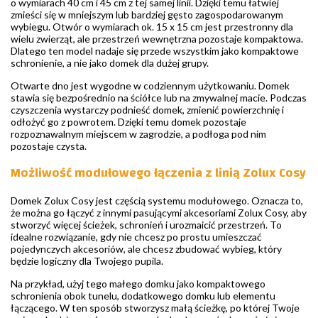
o wymiarach 40 cm i 45 cm z tej samej linii. Dzięki temu łatwiej
zmieści się w mniejszym lub bardziej gęsto zagospodarowanym
wybiegu. Otwór o wymiarach ok. 15 x 15 cm jest przestronny dla
wielu zwierząt, ale przestrzeń wewnętrzna pozostaje kompaktowa.
Dlatego ten model nadaje się przede wszystkim jako kompaktowe
schronienie, a nie jako domek dla dużej grupy.
Otwarte dno jest wygodne w codziennym użytkowaniu. Domek
stawia się bezpośrednio na ściółce lub na zmywalnej macie. Podczas
czyszczenia wystarczy podnieść domek, zmienić powierzchnię i
odłożyć go z powrotem. Dzięki temu domek pozostaje
rozpoznawalnym miejscem w zagrodzie, a podłoga pod nim
pozostaje czysta.
Możliwość modułowego łączenia z linią Zolux Cosy
Domek Zolux Cosy jest częścią systemu modułowego. Oznacza to,
że można go łączyć z innymi pasującymi akcesoriami Zolux Cosy, aby
stworzyć więcej ścieżek, schronień i urozmaicić przestrzeń. To
idealne rozwiązanie, gdy nie chcesz po prostu umieszczać
pojedynczych akcesoriów, ale chcesz zbudować wybieg, który
będzie logiczny dla Twojego pupila.
Na przykład, użyj tego małego domku jako kompaktowego
schronienia obok tunelu, dodatkowego domku lub elementu
łączącego. W ten sposób stworzysz małą ścieżkę, po której Twoje