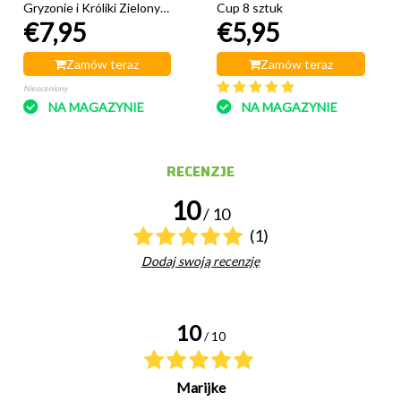
Gryzonie i Króliki Zielony
Cup 8 sztuk
€7,95
€5,95
29 cm
Zamów teraz
Zamów teraz
Nieoceniony
NA MAGAZYNIE
NA MAGAZYNIE
RECENZJE
10
/ 10
(1)
Dodaj swoją recenzję
10
/ 10
Marijke