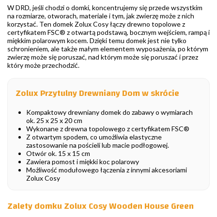
W DRD, jeśli chodzi o domki, koncentrujemy się przede wszystkim
na rozmiarze, otworach, materiale i tym, jak zwierzę może z nich
korzystać. Ten domek Zolux Cosy łączy drewno topolowe z
certyfikatem FSC® z otwartą podstawą, bocznym wejściem, rampą i
miękkim polarowym kocem. Dzięki temu domek jest nie tylko
schronieniem, ale także małym elementem wyposażenia, po którym
zwierzę może się poruszać, nad którym może się poruszać i przez
który może przechodzić.
Zolux Przytulny Drewniany Dom w skrócie
Kompaktowy drewniany domek do zabawy o wymiarach
ok. 25 x 25 x 20 cm
Wykonane z drewna topolowego z certyfikatem FSC®
Z otwartym spodem, co umożliwia elastyczne
zastosowanie na pościeli lub macie podłogowej.
Otwór ok. 15 x 15 cm
Zawiera pomost i miękki koc polarowy
Możliwość modułowego łączenia z innymi akcesoriami
Zolux Cosy
Zalety domku Zolux Cosy Wooden House Green