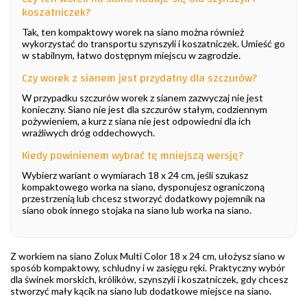
koszatniczek?
Tak, ten kompaktowy worek na siano można również
wykorzystać do transportu szynszyli i koszatniczek. Umieść go
w stabilnym, łatwo dostępnym miejscu w zagrodzie.
Czy worek z sianem jest przydatny dla szczurów?
W przypadku szczurów worek z sianem zazwyczaj nie jest
konieczny. Siano nie jest dla szczurów stałym, codziennym
pożywieniem, a kurz z siana nie jest odpowiedni dla ich
wrażliwych dróg oddechowych.
Kiedy powinienem wybrać tę mniejszą wersję?
Wybierz wariant o wymiarach 18 x 24 cm, jeśli szukasz
kompaktowego worka na siano, dysponujesz ograniczoną
przestrzenią lub chcesz stworzyć dodatkowy pojemnik na
siano obok innego stojaka na siano lub worka na siano.
Z workiem na siano Zolux Multi Color 18 x 24 cm, ułożysz siano w
sposób kompaktowy, schludny i w zasięgu ręki. Praktyczny wybór
dla świnek morskich, królików, szynszyli i koszatniczek, gdy chcesz
stworzyć mały kącik na siano lub dodatkowe miejsce na siano.