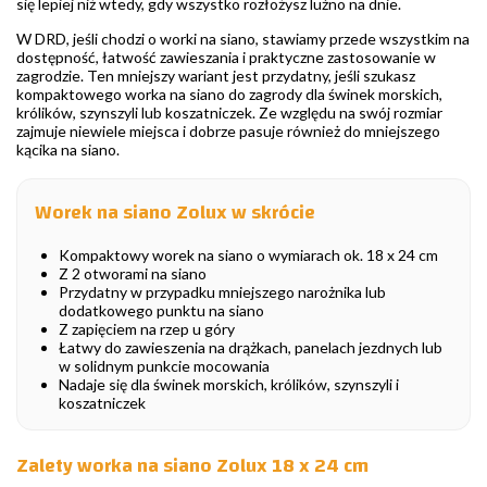
się lepiej niż wtedy, gdy wszystko rozłożysz luźno na dnie.
W DRD, jeśli chodzi o worki na siano, stawiamy przede wszystkim na
dostępność, łatwość zawieszania i praktyczne zastosowanie w
zagrodzie. Ten mniejszy wariant jest przydatny, jeśli szukasz
kompaktowego worka na siano do zagrody dla świnek morskich,
królików, szynszyli lub koszatniczek. Ze względu na swój rozmiar
zajmuje niewiele miejsca i dobrze pasuje również do mniejszego
kącika na siano.
Worek na siano Zolux w skrócie
Kompaktowy worek na siano o wymiarach ok. 18 x 24 cm
Z 2 otworami na siano
Przydatny w przypadku mniejszego narożnika lub
dodatkowego punktu na siano
Z zapięciem na rzep u góry
Łatwy do zawieszenia na drążkach, panelach jezdnych lub
w solidnym punkcie mocowania
Nadaje się dla świnek morskich, królików, szynszyli i
koszatniczek
Zalety worka na siano Zolux 18 x 24 cm