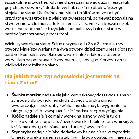
szczególnie przydatne, gdy nie chcesz zajmować dużo miejsca lub
gdy chcesz stworzyć dodatkowy hak na siano obok większego
stojaka na siano. Dla świnek morskich i królików może to być
przydatne w zagrodzie z wieloma zwierzętami, ponieważ pozwala na
stworzenie wielu miejsc do karmienia. Dla szynszyli i koszatniczek
worek na siano może służyć jako kompaktowy hak na siano w
bardziej przestronnej przestrzeni.
Większy worek na siano Zolux o wymiarach 26 x 24 cm ma trzy
otwory. Mniejszy wariant ma dwa otwory, dzięki czemu jest cichszy i
bardziej kompaktowy. Dlatego wybór należy dokonać przede
wszystkim na podstawie liczby zwierząt, dostępnej przestrzeni i
wielkości narożnika na siano.
Dla jakich zwierząt odpowiedni jest worek na
siano Zolux?
Świnka morska:
nadaje się jako kompaktowy dostawca siana w
zagrodzie dla świnek morskich. Zawieś worek z sianem
wystarczająco nisko, aby świnka morska mogła wygodnie do
niego sięgnąć, bez wspinania się i nadmiernego wyciągania.
Królik:
nadaje się jako mały worek na siano w wybiegu dla
królików lub w zagrodzie. Zawieś worek stabilnie i upewnij się, że
królik ma dostęp do siana na naturalnej wysokości.
Szynszyla:
nadaje się jako dodatkowy hak na siano w zagrodzie.
Umieść worek z sianem w stabilnym, łatwo dostępnym miejscu