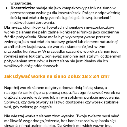
w zagrodzie.
Koszatniczka:
nadaje się jako kompaktowy paśnik na siano w
przestronnym wybiegu dla koszatniczek. Połącz z odpowiednią
ilością materiału do gryzienia, kąpielą piaskową, tunelami i
możliwościami żerowania.
Dla myszy, chomików karłowatych, chomików i myszoskoczków
worek z sianem nie pełni żadnej konkretnej funkcji jako codzienne
źródło pożywienia. Siano może być wykorzystywane przez te
zwierzęta jako materiał do budowy gniazd lub element naturalnej
architektury krajobrazu, ale worek z sianem nie jest w tym
przypadku konieczny. W przypadku szczurów worek z sianem jest
również mniej logiczny, ponieważ siano nie jest stałym, codziennym
pożywieniem szczurów, a kurz z siana nie jest idealny dla ich
wrażliwych dróg oddechowych.
Jak używać worka na siano Zolux 18 x 24 cm?
Napełnij worek sianem od góry odpowiednią ilością siana, a
następnie zamknij go za pomocą rzepu. Następnie zawieś worek na
drążkach, panelu wybiegu lub innym solidnym punkcie mocowania.
Sprawdź, czy dwa otwory są łatwo dostępne i czy worek stabilnie
wisi, gdy zwierzę go ciągnie.
Nie wieszaj worka z sianem zbyt wysoko. Twoje zwierzę musi mieć
możliwość wygodnego jedzenia, bez konieczności wspinania się i
sięgania nienaturalnie daleko. Dla świnek morskich ważne jest