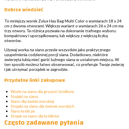
Dobrze wiedzieć
To mniejszy worek Zolux Hay Bag Multi Color o wymiarach 18 x 24
cm z dwoma otworami. Większy wariant o wymiarach 26 x 24 cm ma
trzy otwory. Ta różnica pozwala na dokonanie trafnego wyboru:
kompaktowy i uporządkowany, lub większy z większą liczbą
otworów.
Używaj worka na siano przede wszystkim jako praktycznego
uzupełnienia codziennej porcji siana. Dodatkowo, niektóre
zwierzęta lubią mieć garść luźnego siana w ustalonym miejscu. W
ten sposób możesz łatwo obserwować, co preferuje Twoje zwierzę
i jak utrzymać porządek w zagrodzie.
Przydatne linki zakupowe
Worki na siano dla gryzoni i królików
Stojaki na siano
Siano dla świnki morskiej
Stojaki na siano dla świnek morskich
Siano królicze
Stojak na siano dla królików
Często zadawane pytania