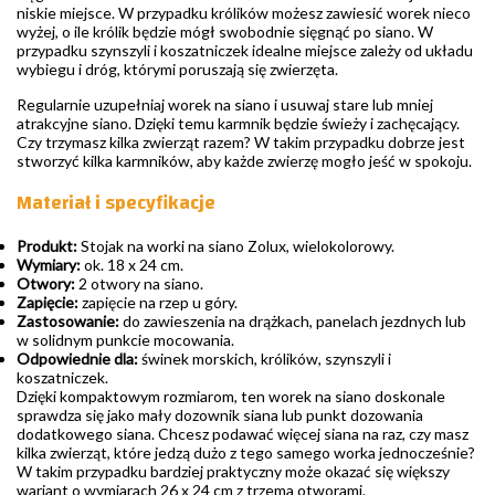
niskie miejsce. W przypadku królików możesz zawiesić worek nieco
wyżej, o ile królik będzie mógł swobodnie sięgnąć po siano. W
przypadku szynszyli i koszatniczek idealne miejsce zależy od układu
wybiegu i dróg, którymi poruszają się zwierzęta.
Regularnie uzupełniaj worek na siano i usuwaj stare lub mniej
atrakcyjne siano. Dzięki temu karmnik będzie świeży i zachęcający.
Czy trzymasz kilka zwierząt razem? W takim przypadku dobrze jest
stworzyć kilka karmników, aby każde zwierzę mogło jeść w spokoju.
Materiał i specyfikacje
Produkt:
Stojak na worki na siano Zolux, wielokolorowy.
Wymiary:
ok. 18 x 24 cm.
Otwory:
2 otwory na siano.
Zapięcie:
zapięcie na rzep u góry.
Zastosowanie:
do zawieszenia na drążkach, panelach jezdnych lub
w solidnym punkcie mocowania.
Odpowiednie dla:
świnek morskich, królików, szynszyli i
koszatniczek.
Dzięki kompaktowym rozmiarom, ten worek na siano doskonale
sprawdza się jako mały dozownik siana lub punkt dozowania
dodatkowego siana. Chcesz podawać więcej siana na raz, czy masz
kilka zwierząt, które jedzą dużo z tego samego worka jednocześnie?
W takim przypadku bardziej praktyczny może okazać się większy
wariant o wymiarach 26 x 24 cm z trzema otworami.