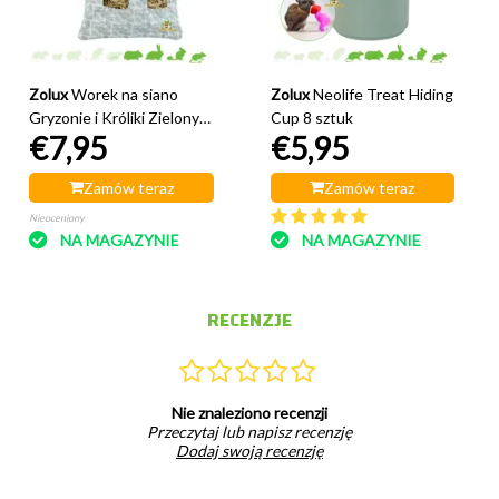
Zolux
Worek na siano
Zolux
Neolife Treat Hiding
Gryzonie i Króliki Zielony
Cup 8 sztuk
€7,95
€5,95
29 cm
Zamów teraz
Zamów teraz
Nieoceniony
NA MAGAZYNIE
NA MAGAZYNIE
RECENZJE
Nie znaleziono recenzji
Przeczytaj lub napisz recenzję
Dodaj swoją recenzję