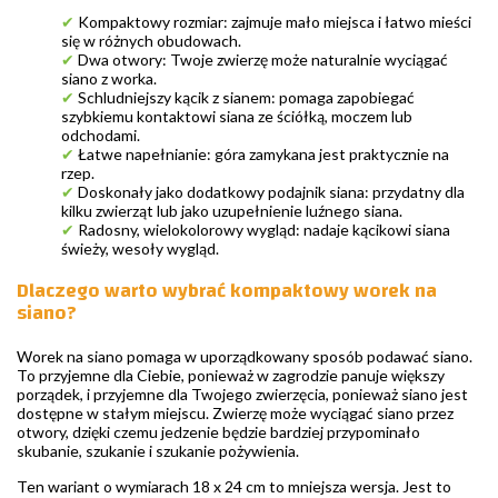
✔
Kompaktowy rozmiar: zajmuje mało miejsca i łatwo mieści
się w różnych obudowach.
✔
Dwa otwory: Twoje zwierzę może naturalnie wyciągać
siano z worka.
✔
Schludniejszy kącik z sianem: pomaga zapobiegać
szybkiemu kontaktowi siana ze ściółką, moczem lub
odchodami.
✔
Łatwe napełnianie: góra zamykana jest praktycznie na
rzep.
✔
Doskonały jako dodatkowy podajnik siana: przydatny dla
kilku zwierząt lub jako uzupełnienie luźnego siana.
✔
Radosny, wielokolorowy wygląd: nadaje kącikowi siana
świeży, wesoły wygląd.
Dlaczego warto wybrać kompaktowy worek na
siano?
Worek na siano pomaga w uporządkowany sposób podawać siano.
To przyjemne dla Ciebie, ponieważ w zagrodzie panuje większy
porządek, i przyjemne dla Twojego zwierzęcia, ponieważ siano jest
dostępne w stałym miejscu. Zwierzę może wyciągać siano przez
otwory, dzięki czemu jedzenie będzie bardziej przypominało
skubanie, szukanie i szukanie pożywienia.
Ten wariant o wymiarach 18 x 24 cm to mniejsza wersja. Jest to