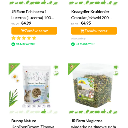
JR Farm
Echinacea i
Knaagdier Kruidenier
Lucerna (Lucerna) 100
Granulat jeżówki 200
€4,99
€4,95
gramów
gramów
€5,99
€5,95
Zamów teraz
Zamów teraz
Nieoceniony
NA MAGAZYNIE
NA MAGAZYNIE
Bunny Nature
JR Farm
Magiczne
KonijnenDroom Zimowa
wiaderko na zimowe zioła